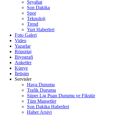
Seyahat
Son Dakika
Spor
Teknoloji
Trend
Yurt Haberleri
Foto Galeri
Video
Yazarlar
Röportaj
Biyografi
Anketler
Künye
İletişim
Servisler
Hava Durumu
Trafik Durumu
Süper Lig Puan Durumu ve Fikstür
Tüm Manşetler
Son Dakika Haberleri
Haber Arşivi