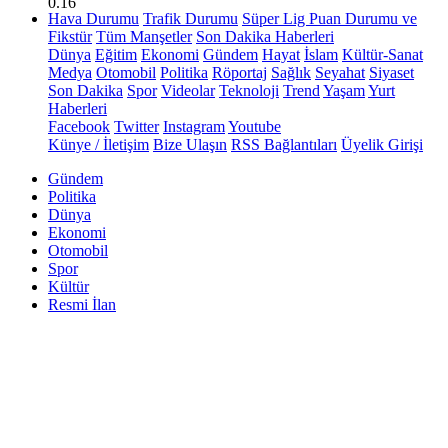
0.16
Hava Durumu
Trafik Durumu
Süper Lig Puan Durumu ve
Fikstür
Tüm Manşetler
Son Dakika Haberleri
Dünya
Eğitim
Ekonomi
Gündem
Hayat
İslam
Kültür-Sanat
Medya
Otomobil
Politika
Röportaj
Sağlık
Seyahat
Siyaset
Son Dakika
Spor
Videolar
Teknoloji
Trend
Yaşam
Yurt
Haberleri
Facebook
Twitter
Instagram
Youtube
Künye / İletişim
Bize Ulaşın
RSS Bağlantıları
Üyelik Girişi
Gündem
Politika
Dünya
Ekonomi
Otomobil
Spor
Kültür
Resmi İlan