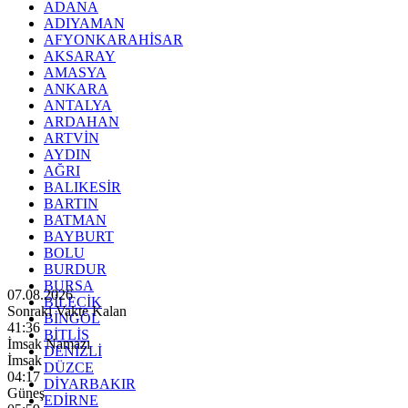
ADANA
ADIYAMAN
AFYONKARAHİSAR
AKSARAY
AMASYA
ANKARA
ANTALYA
ARDAHAN
ARTVİN
AYDIN
AĞRI
BALIKESİR
BARTIN
BATMAN
BAYBURT
BOLU
BURDUR
BURSA
07.08.2026
BİLECİK
Sonraki Vakte Kalan
BİNGÖL
41:35
BİTLİS
İmsak Namazı
DENİZLİ
İmsak
DÜZCE
04:17
DİYARBAKIR
Güneş
EDİRNE