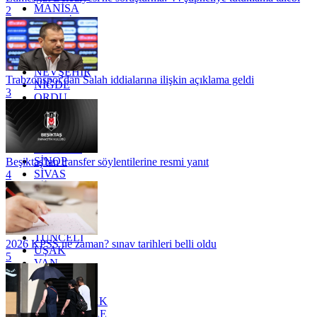
MANİSA
2
MARDİN
MERSİN
MUĞLA
MUŞ
NEVŞEHİR
Trabzonspor'dan Salah iddialarına ilişkin açıklama geldi
NİĞDE
3
ORDU
OSMANİYE
RİZE
SAKARYA
SAMSUN
SİNOP
Beşiktaş'tan transfer söylentilerine resmi yanıt
SİVAS
4
SİİRT
TEKİRDAĞ
TOKAT
TRABZON
TUNCELİ
2026 KPSS ne zaman? sınav tarihleri belli oldu
UŞAK
5
VAN
YALOVA
YOZGAT
ZONGULDAK
ÇANAKKALE