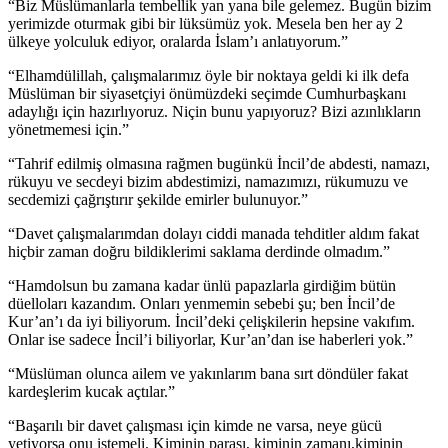
“Biz Müslümanlarla tembellik yan yana bile gelemez. Bugün bizim
yerimizde oturmak gibi bir lüksümüz yok. Mesela ben her ay 2
ülkeye yolculuk ediyor, oralarda İslam’ı anlatıyorum.”
“Elhamdülillah, çalışmalarımız öyle bir noktaya geldi ki ilk defa
Müslüman bir siyasetçiyi önümüzdeki seçimde Cumhurbaşkanı
adaylığı için hazırlıyoruz. Niçin bunu yapıyoruz? Bizi azınlıkların
yönetmemesi için.”
“Tahrif edilmiş olmasına rağmen bugünkü İncil’de abdesti, namazı,
rükuyu ve secdeyi bizim abdestimizi, namazımızı, rükumuzu ve
secdemizi çağrıştırır şekilde emirler bulunuyor.”
“Davet çalışmalarımdan dolayı ciddi manada tehditler aldım fakat
hiçbir zaman doğru bildiklerimi saklama derdinde olmadım.”
“Hamdolsun bu zamana kadar ünlü papazlarla girdiğim bütün
düelloları kazandım. Onları yenmemin sebebi şu; ben İncil’de
Kur’an’ı da iyi biliyorum. İncil’deki çelişkilerin hepsine vakıfım.
Onlar ise sadece İncil’i biliyorlar, Kur’an’dan ise haberleri yok.”
“Müslüman olunca ailem ve yakınlarım bana sırt döndüler fakat
kardeşlerim kucak açtılar.”
“Başarılı bir davet çalışması için kimde ne varsa, neye gücü
yetiyorsa onu istemeli. Kiminin parası, kiminin zamanı,kiminin