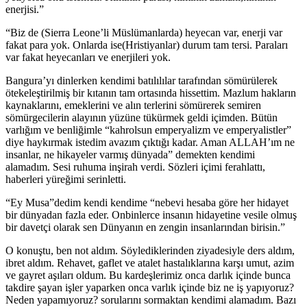
enerjisi.”
“Biz de (Sierra Leone’li Müslümanlarda) heyecan var, enerji var
fakat para yok. Onlarda ise(Hristiyanlar) durum tam tersi. Paraları
var fakat heyecanları ve enerjileri yok.
Bangura’yı dinlerken kendimi batılılılar tarafından sömürülerek
ötekeleştirilmiş bir kıtanın tam ortasında hissettim. Mazlum hakların
kaynaklarını, emeklerini ve alın terlerini sömürerek semiren
sömürgecilerin alayının yüzüne tükürmek geldi içimden. Bütün
varlığım ve benliğimle “kahrolsun emperyalizm ve emperyalistler”
diye haykırmak istedim avazım çıktığı kadar. Aman ALLAH’ım ne
insanlar, ne hikayeler varmış dünyada” demekten kendimi
alamadım. Sesi ruhuma inşirah verdi. Sözleri içimi ferahlattı,
haberleri yüreğimi serinletti.
“Ey Musa”dedim kendi kendime “nebevi hesaba göre her hidayet
bir dünyadan fazla eder. Onbinlerce insanın hidayetine vesile olmuş
bir davetçi olarak sen Dünyanın en zengin insanlarından birisin.”
O konuştu, ben not aldım. Söylediklerinden ziyadesiyle ders aldım,
ibret aldım. Rehavet, gaflet ve atalet hastalıklarına karşı umut, azim
ve gayret aşıları oldum. Bu kardeşlerimiz onca darlık içinde bunca
takdire şayan işler yaparken onca varlık içinde biz ne iş yapıyoruz?
Neden yapamıyoruz? sorularını sormaktan kendimi alamadım. Bazı