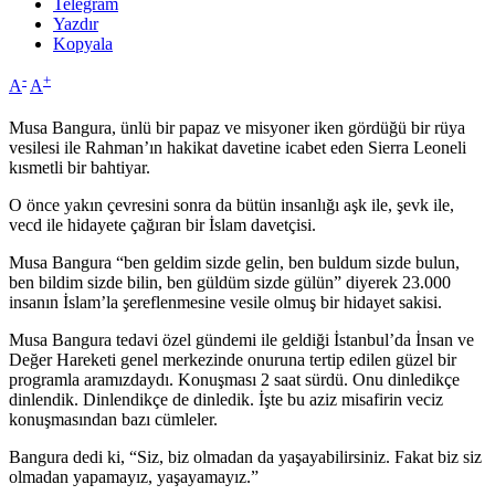
Telegram
Yazdır
Kopyala
-
+
A
A
Musa Bangura, ünlü bir papaz ve misyoner iken gördüğü bir rüya
vesilesi ile Rahman’ın hakikat davetine icabet eden Sierra Leoneli
kısmetli bir bahtiyar.
O önce yakın çevresini sonra da bütün insanlığı aşk ile, şevk ile,
vecd ile hidayete çağıran bir İslam davetçisi.
Musa Bangura “ben geldim sizde gelin, ben buldum sizde bulun,
ben bildim sizde bilin, ben güldüm sizde gülün” diyerek 23.000
insanın İslam’la şereflenmesine vesile olmuş bir hidayet sakisi.
Musa Bangura tedavi özel gündemi ile geldiği İstanbul’da İnsan ve
Değer Hareketi genel merkezinde onuruna tertip edilen güzel bir
programla aramızdaydı. Konuşması 2 saat sürdü. Onu dinledikçe
dinlendik. Dinlendikçe de dinledik. İşte bu aziz misafirin veciz
konuşmasından bazı cümleler.
Bangura dedi ki, “Siz, biz olmadan da yaşayabilirsiniz. Fakat biz siz
olmadan yapamayız, yaşayamayız.”