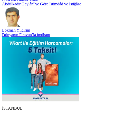
Abdülkadir Geylânî'ye Göre İstimdâd ve İstiğâse
Lokman Yıldırım
Dünyanın Firavun’la imtihanı
İSTANBUL