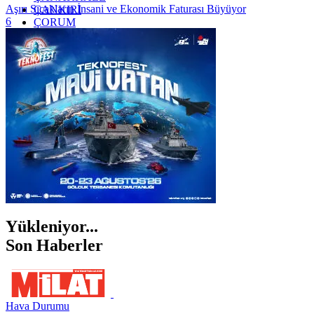
Aşırı Sıcakların İnsani ve Ekonomik Faturası Büyüyor
ÇANKIRI
6
ÇORUM
İSTANBUL
İZMİR
ŞANLIURFA
ŞIRNAK
Yükleniyor...
Son Haberler
Hava Durumu