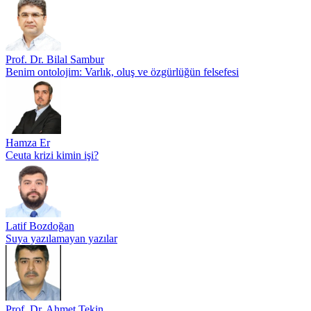
Prof. Dr. Bilal Sambur
Benim ontolojim: Varlık, oluş ve özgürlüğün felsefesi
Hamza Er
Ceuta krizi kimin işi?
Latif Bozdoğan
Suya yazılamayan yazılar
Prof. Dr. Ahmet Tekin