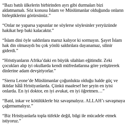
“Bazı batılı ülkelerin birbirinden ayrı gibi durmaları bizi
aldatmamalı. Söz konusu İslam ve Müslümanlar olduğunda onların
birleştiklerini görürsünüz.”
“Onlar ne yaparsa yapsınlar ne söylerse söylesinler yeryüzünde
hakikat hep baki kalacaktır.”
“İslam dini öyle saldırılara maruz kalıyor ki sormayın. Şayet İslam
hak din olmasıydı bu çok yönlü saldırılara dayanamaz, silinir
giderdi.”
“Hristiyanların Afrika’daki en büyük silahları eğitimdir. Zeki
çocukları alıp iyi okullarda kendi müfredatlarına göre yetiştirerek
dinlerine adam devşiriyorlar.”
“Sierra Leone’de Müslümanlar çoğunlukta olduğu halde güç ve
iktidar hâlâ Hristiyanlarda. Çünkü maalesef her şeyin en iyisi
onlarda. En iyi doktor, en iyi avukat, en iyi öğretmen…”
“Batıl, inkar ve kötülüklerle biz savaşmalıyız. ALLAH’ı savaşmaya
çağırmamalıyız.”
“Biz Hristiyanlarla topla tüfekle değil, bilgi ile mücadele etmek
istiyoruz.”