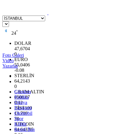
°
24
DOLAR
47,6704
0
Foto Galeri
EURO
Video
55,0406
Yazarlar
-0.08
STERLİN
64,2143
0
GRAM ALTIN
Gündem
6500.87
Politika
0.12
Dünya
BİST100
Ekonomi
13.799
Otomobil
70
Spor
BITCOIN
Kültür
64.643,95
Resmi İlan