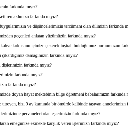
menin farkında mıyız?
ettiren aklımızn farkında mıyız?
n,duygularımızın ve düşüncelerimizin tercümanı olan dilimizin farkında m
çimizden geçenleri anlatan yüzümüzün farkında mıyız?
e kahve kokusunu içimize çekerek inşirah bulduğumuz burnumuzun far
ini çıkardığımız damağımızın farkında mıyız?
 dişlerimizin farkında mıyız?
erimizin farkında mıyız?
mizin farkında mıyız?
imizde doyan hayat mektebinin bilge öğretmeni babalarımızın farkında 
itreyen, bizi 9 ay karnında bir ömürde kalbinde taşıyan annelerimizn 
vlerimizinde pervaneleri olan eşlerimizin farkında mıyız?
taran emeğimize ekmekle karşılık veren işlerimizn farkında mıyız?