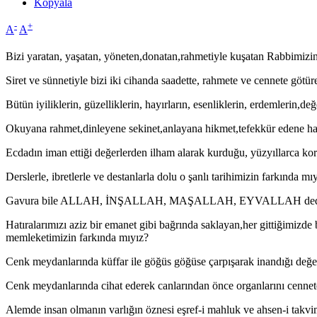
Kopyala
-
+
A
A
Bizi yaratan, yaşatan, yöneten,donatan,rahmetiyle kuşatan Rabbimizi
Siret ve sünnetiyle bizi iki cihanda saadette, rahmete ve cennete göt
Bütün iyiliklerin, güzelliklerin, hayırların, esenliklerin, erdemlerin,de
Okuyana rahmet,dinleyene sekinet,anlayana hikmet,tefekkür edene hak
Ecdadın iman ettiği değerlerden ilham alarak kurduğu, yüzyıllarca k
Derslerle, ibretlerle ve destanlarla dolu o şanlı tarihimizin farkında mı
Gavura bile ALLAH, İNŞALLAH, MAŞALLAH, EYVALLAH dedirten 
Hatıralarımızı aziz bir emanet gibi bağrında saklayan,her gittiğimizd
memleketimizin farkında mıyız?
Cenk meydanlarında küffar ile göğüs göğüse çarpışarak inandığı değer
Cenk meydanlarında cihat ederek canlarından önce organlarını cennet
Alemde insan olmanın varlığın öznesi eşref-i mahluk ve ahsen-i takvi