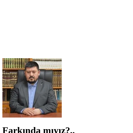
Farkında mıyız?..