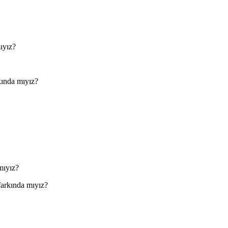
ıyız?
kında mıyız?
mıyız?
farkında mıyız?