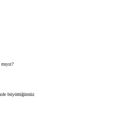
a mıyız?
imizde büyüttüğümüz