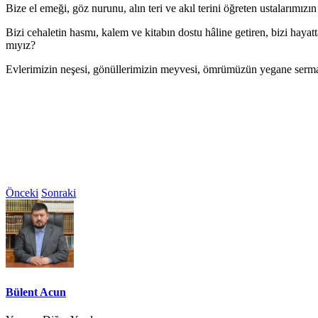
Bize el emeği, göz nurunu, alın teri ve akıl terini öğreten ustalarımızı
Bizi cehaletin hasmı, kalem ve kitabın dostu hâline getiren, bizi hayat
mıyız?
Evlerimizin neşesi, gönüllerimizin meyvesi, ömrümüzün yegane sermaye
Önceki
Sonraki
Bülent Acun