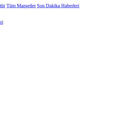
tür
Tüm Manşetler
Son Dakika Haberleri
ri