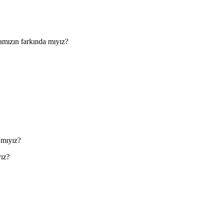
nyamızın farkında mıyız?
 mıyız?
yız?