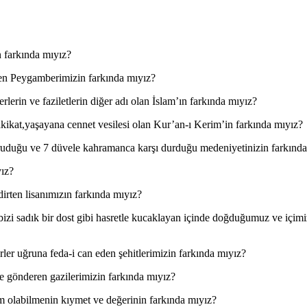
n farkında mıyız?
üren Peygamberimizin farkında mıyız?
ğerlerin ve faziletlerin diğer adı olan İslam’ın farkında mıyız?
ikat,yaşayana cennet vesilesi olan Kur’an-ı Kerim’in farkında mıyız?
oruduğu ve 7 düvele kahramanca karşı durduğu medeniyetinizin farkınd
yız?
lisanımızın farkında mıyız?
e bizi sadık bir dost gibi hasretle kucaklayan içinde doğduğumuz ve iç
ler uğruna feda-i can eden şehitlerimizin farkında mıyız?
e gönderen gazilerimizin farkında mıyız?
m olabilmenin kıymet ve değerinin farkında mıyız?