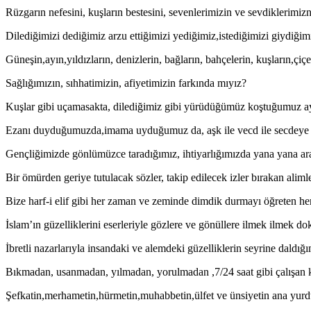
Rüzgarın nefesini, kuşların bestesini, sevenlerimizin ve sevdiklerimi
Dilediğimizi dediğimiz arzu ettiğimizi yediğimiz,istediğimizi giydiğ
Güneşin,ayın,yıldızların, denizlerin, bağların, bahçelerin, kuşların,çi
Sağlığımızın, sıhhatimizin, afiyetimizin farkında mıyız?
Kuşlar gibi uçamasakta, dilediğimiz gibi yürüdüğümüz koştuğumuz ay
Ezanı duyduğumuzda,imama uyduğumuz da, aşk ile vecd ile secdeye
Gençliğimizde gönlümüzce taradığımız, ihtiyarlığımızda yana yana ara
Bir ömürden geriye tutulacak sözler, takip edilecek izler bırakan alim
Bize harf-i elif gibi her zaman ve zeminde dimdik durmayı öğreten her
İslam’ın güzelliklerini eserleriyle gözlere ve gönüllere ilmek ilmek d
İbretli nazarlarıyla insandaki ve alemdeki güzelliklerin seyrine daldı
Bıkmadan, usanmadan, yılmadan, yorulmadan ,7/24 saat gibi çalışan k
Şefkatin,merhametin,hürmetin,muhabbetin,ülfet ve ünsiyetin ana yurd