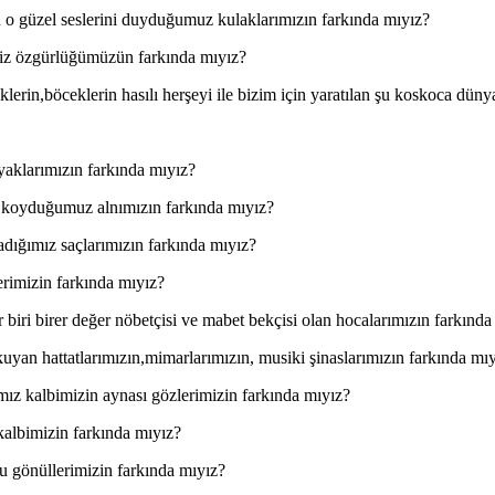
zn o güzel seslerini duyduğumuz kulaklarımızın farkında mıyız?
imiz özgürlüğümüzün farkında mıyız?
çeklerin,böceklerin hasılı herşeyi ile bizim için yaratılan şu koskoca dü
aklarımızın farkında mıyız?
 koyduğumuz alnımızın farkında mıyız?
dığımız saçlarımızın farkında mıyız?
lerimizin farkında mıyız?
 biri birer değer nöbetçisi ve mabet bekçisi olan hocalarımızın farkında
okuyan hattatlarımızın,mimarlarımızın, musiki şinaslarımızın farkında mı
ğımız kalbimizin aynası gözlerimizin farkında mıyız?
albimizin farkında mıyız?
u gönüllerimizin farkında mıyız?