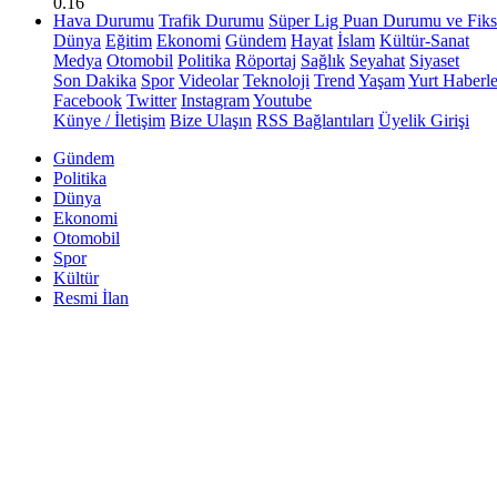
0.16
Hava Durumu
Trafik Durumu
Süper Lig Puan Durumu ve Fiks
Dünya
Eğitim
Ekonomi
Gündem
Hayat
İslam
Kültür-Sanat
Medya
Otomobil
Politika
Röportaj
Sağlık
Seyahat
Siyaset
Son Dakika
Spor
Videolar
Teknoloji
Trend
Yaşam
Yurt Haberle
Facebook
Twitter
Instagram
Youtube
Künye / İletişim
Bize Ulaşın
RSS Bağlantıları
Üyelik Girişi
Gündem
Politika
Dünya
Ekonomi
Otomobil
Spor
Kültür
Resmi İlan