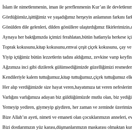
İslam ile nimetlenmenin, iman ile şereflenmenin Kur’an ile devletlen
Gördüğümüz,işittiğimiz ve yaşadığımız herşeyin anlamının farkını fark
Gönülden dile gelenleri, dilden gönüllere ulaştırdığımız fikirlerimizi
Aynaya her baktğımızda içimizi ferahlatan,bütün hatlarıyla herkese i
Toprak kokusunu,kitap kokusunu,emvai çeşit çiçek kokusunu, çay v
Yiyip içtiğimiz bütün lezzetlerin tadını aldığımız, zevkine varıp keyf
Ağzımıza inci gibi dizilerek gülümsediğimizde güzelliğimizi resmeden
Kendileriyle kalem tuttuğumuz,kitap tuttuğumuz,çiçek tuttuğumuz ell
Her alıp verdiğimizde size hayat veren,hayatımıza tat veren nefesleri
Varlığını varlığımıza adayan biz güldüğümüzde mutlu olan, biz yediğ
Yemeyip yediren, giymeyip giydiren, her zaman ve zeminde üzerimize t
Bize Allah’ın ayeti, nimeti ve emaneti olan çocuklarımızın anneleri, e
Bizi dostlarımızın yüz karası,düşmanlarımızın maskarası olmaktan kur