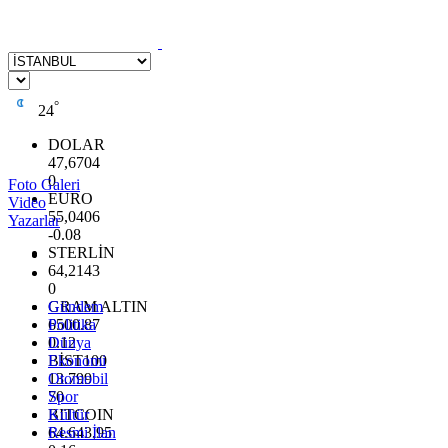
°
24
DOLAR
47,6704
0
Foto Galeri
EURO
Video
55,0406
Yazarlar
-0.08
STERLİN
64,2143
0
GRAM ALTIN
Gündem
6500.87
Politika
0.12
Dünya
BİST100
Ekonomi
13.799
Otomobil
70
Spor
BITCOIN
Kültür
64.643,95
Resmi İlan