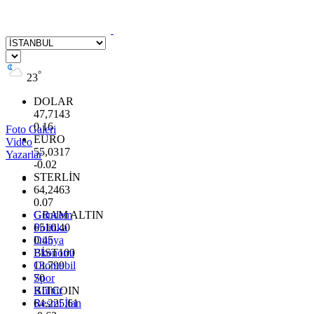
°
23
DOLAR
47,7143
0.16
Foto Galeri
EURO
Video
55,0317
Yazarlar
-0.02
STERLİN
64,2463
0.07
GRAM ALTIN
Gündem
6510.40
Politika
0.45
Dünya
BİST100
Ekonomi
13.799
Otomobil
70
Spor
BITCOIN
Kültür
64.225,61
Resmi İlan