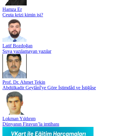
Hamza Er
Ceuta krizi kimin işi?
Latif Bozdoğan
Suya yazılamayan yazılar
Prof. Dr. Ahmet Tekin
Abdülkadir Geylânî'ye Göre İstimdâd ve İstiğâse
Lokman Yıldırım
Dünyanın Firavun’la imtihanı