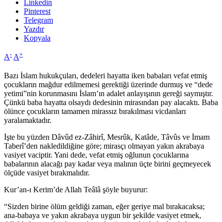
Linkedin
Pinterest
Telegram
Yazdır
Kopyala
-
+
A
A
Bazı İslam hukukçuları, dedeleri hayatta iken babaları vefat etmiş
çocukların mağdur edilmemesi gerektiği üzerinde durmuş ve “dede
yetimi”nin korunmasını İslam’ın adalet anlayışının gereği saymıştır.
Çünkü baba hayatta olsaydı dedesinin mirasından pay alacaktı. Baba
ölünce çocukların tamamen mirassız bırakılması vicdanları
yaralamaktadır.
İşte bu yüzden Dâvûd ez-Zâhirî, Mesrûk, Katâde, Tâvûs ve İmam
Taberî’den nakledildiğine göre; mirasçı olmayan yakın akrabaya
vasiyet vaciptir. Yani dede, vefat etmiş oğlunun çocuklarına
babalarının alacağı pay kadar veya malının üçte birini geçmeyecek
ölçüde vasiyet bırakmalıdır.
Kur’an-ı Kerim’de Allah Teâlâ şöyle buyurur:
“Sizden birine ölüm geldiği zaman, eğer geriye mal bırakacaksa;
ana-babaya ve yakın akrabaya uygun bir şekilde vasiyet etmek,