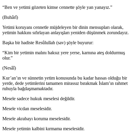
“Ben ve yetimi gözeten kimse cennette şöyle yan yanayız.”
(Buhârî)
Yetimi koruyanı cennetle müjdeleyen bir dinin mensupları olarak,
yetimin hakkını sıfırlayan anlayışları yeniden düşünmek zorundayız.
Başka bir hadiste Resûlullah (sav) şöyle buyurur:
“Kim bir yetimin malını haksız yere yerse, karnına ateş doldurmuş
olur.”
(Nesâî)
Kur’an’ın ve sünnetin yetim konusunda bu kadar hassas olduğu bir
yerde, dede yetimlerini tamamen mirassız bırakmak İslam’ın rahmet
ruhuyla bağdaşmamaktadır.
Mesele sadece hukuk meselesi değildir.
Mesele vicdan meselesidir.
Mesele akrabayı koruma meselesidir.
Mesele yetimin kalbini kırmama meselesidir.