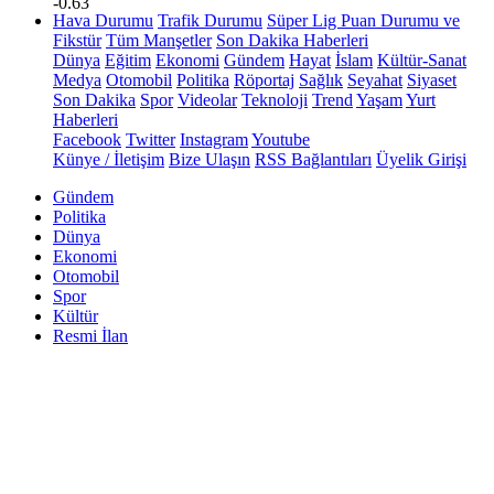
-0.63
Hava Durumu
Trafik Durumu
Süper Lig Puan Durumu ve
Fikstür
Tüm Manşetler
Son Dakika Haberleri
Dünya
Eğitim
Ekonomi
Gündem
Hayat
İslam
Kültür-Sanat
Medya
Otomobil
Politika
Röportaj
Sağlık
Seyahat
Siyaset
Son Dakika
Spor
Videolar
Teknoloji
Trend
Yaşam
Yurt
Haberleri
Facebook
Twitter
Instagram
Youtube
Künye / İletişim
Bize Ulaşın
RSS Bağlantıları
Üyelik Girişi
Gündem
Politika
Dünya
Ekonomi
Otomobil
Spor
Kültür
Resmi İlan