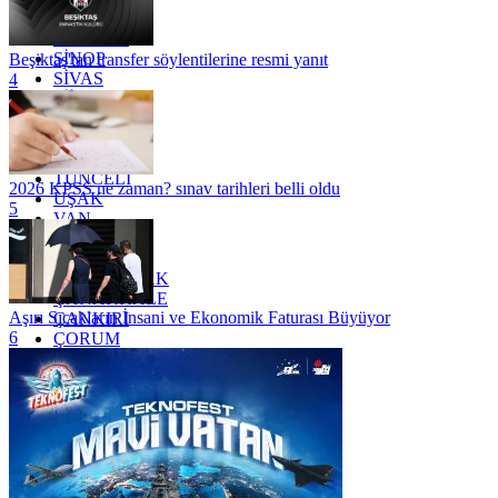
SAKARYA
SAMSUN
SİNOP
Beşiktaş'tan transfer söylentilerine resmi yanıt
SİVAS
4
SİİRT
TEKİRDAĞ
TOKAT
TRABZON
TUNCELİ
2026 KPSS ne zaman? sınav tarihleri belli oldu
UŞAK
5
VAN
YALOVA
YOZGAT
ZONGULDAK
ÇANAKKALE
Aşırı Sıcakların İnsani ve Ekonomik Faturası Büyüyor
ÇANKIRI
6
ÇORUM
İSTANBUL
İZMİR
ŞANLIURFA
ŞIRNAK