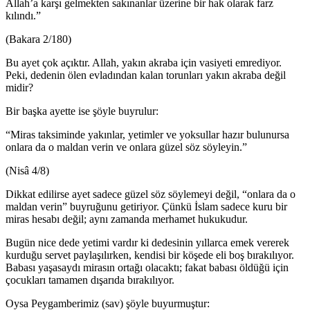
Allah’a karşı gelmekten sakınanlar üzerine bir hak olarak farz
kılındı.”
(Bakara 2/180)
Bu ayet çok açıktır. Allah, yakın akraba için vasiyeti emrediyor.
Peki, dedenin ölen evladından kalan torunları yakın akraba değil
midir?
Bir başka ayette ise şöyle buyrulur:
“Miras taksiminde yakınlar, yetimler ve yoksullar hazır bulunursa
onlara da o maldan verin ve onlara güzel söz söyleyin.”
(Nisâ 4/8)
Dikkat edilirse ayet sadece güzel söz söylemeyi değil, “onlara da o
maldan verin” buyruğunu getiriyor. Çünkü İslam sadece kuru bir
miras hesabı değil; aynı zamanda merhamet hukukudur.
Bugün nice dede yetimi vardır ki dedesinin yıllarca emek vererek
kurduğu servet paylaşılırken, kendisi bir köşede eli boş bırakılıyor.
Babası yaşasaydı mirasın ortağı olacaktı; fakat babası öldüğü için
çocukları tamamen dışarıda bırakılıyor.
Oysa Peygamberimiz (sav) şöyle buyurmuştur: