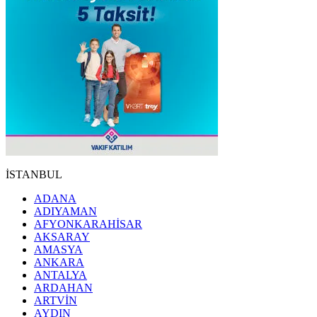
İSTANBUL
ADANA
ADIYAMAN
AFYONKARAHİSAR
AKSARAY
AMASYA
ANKARA
ANTALYA
ARDAHAN
ARTVİN
AYDIN