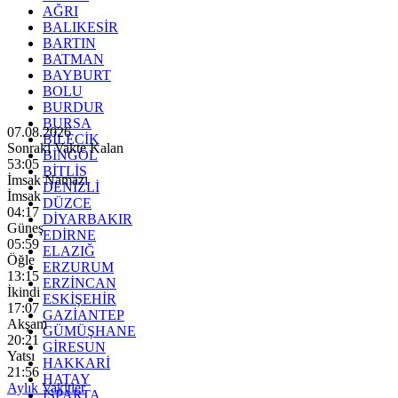
AĞRI
BALIKESİR
BARTIN
BATMAN
BAYBURT
BOLU
BURDUR
BURSA
07.08.2026
BİLECİK
Sonraki Vakte Kalan
BİNGÖL
53:04
BİTLİS
İmsak Namazı
DENİZLİ
İmsak
DÜZCE
04:17
DİYARBAKIR
Güneş
EDİRNE
05:59
ELAZIĞ
Öğle
ERZURUM
13:15
ERZİNCAN
İkindi
ESKİŞEHİR
17:07
GAZİANTEP
Akşam
GÜMÜŞHANE
20:21
GİRESUN
Yatsı
HAKKARİ
21:56
HATAY
Aylık Vakitler
ISPARTA