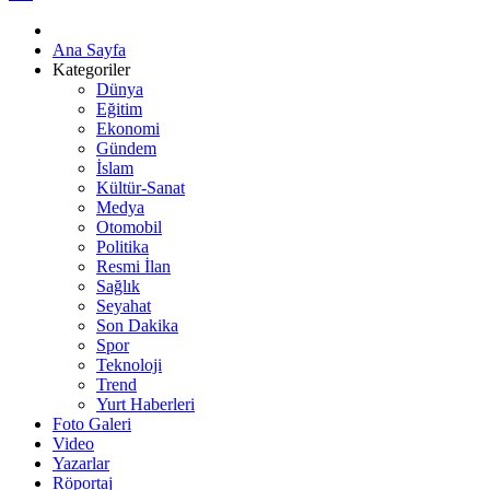
Ana Sayfa
Kategoriler
Dünya
Eğitim
Ekonomi
Gündem
İslam
Kültür-Sanat
Medya
Otomobil
Politika
Resmi İlan
Sağlık
Seyahat
Son Dakika
Spor
Teknoloji
Trend
Yurt Haberleri
Foto Galeri
Video
Yazarlar
Röportaj