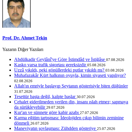
Prof. Dr. Ahmet Tekin
Yazarın Diğer Yazıları
Abdülkadir Geylânî'ye Göre İstimdâd ve İstiğâse
07.08.2026
Kasko varsa trafik sigortası gereksizdir
05.08.2026
Uzzâ yıkıldı, peki gönüllerdeki putlar yıkıldı mı?
03.08.2026
Muhafazakâr Kürt halkının oyuyla, kimin siyaseti yapılıyor?
02.08.2026
Allah'ın emriyle başlayıp Şeytanın gösterisiyle biten düğünler
31.07.2026
Tesettür başta değil, kalpte başlar
30.07.2026
Cehalet giderilmeden verilen din, insanı ıslah etmez; sapmaya
da sürükleyebilir
29.07.2026
Kur'an ve sünnete göre kabir azabı
27.07.2026
Karma eğitim tartışması: İdeolojiden çıkıp bilimin zeminine
dönmeli
26.07.2026
Maneviyatın şovlaşması: Zühdden gösteriye
25.07.2026