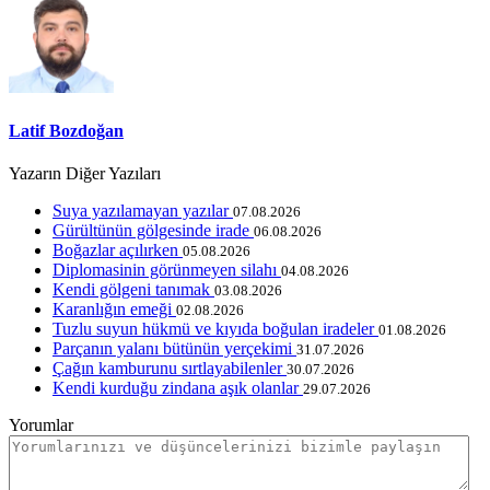
Latif Bozdoğan
Yazarın Diğer Yazıları
Suya yazılamayan yazılar
07.08.2026
Gürültünün gölgesinde irade
06.08.2026
Boğazlar açılırken
05.08.2026
Diplomasinin görünmeyen silahı
04.08.2026
Kendi gölgeni tanımak
03.08.2026
Karanlığın emeği
02.08.2026
Tuzlu suyun hükmü ve kıyıda boğulan iradeler
01.08.2026
Parçanın yalanı bütünün yerçekimi
31.07.2026
Çağın kamburunu sırtlayabilenler
30.07.2026
Kendi kurduğu zindana aşık olanlar
29.07.2026
Yorumlar