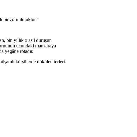
 bir zorunluluktur."
n, bin yıllık o asil duruşun
ya burnunun ucundaki manzaraya
a yegâne rotadır.
htişamlı kürsülerde dökülen terleri