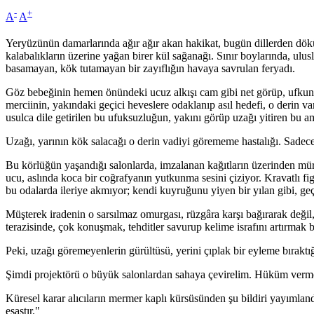
-
+
A
A
Yeryüzünün damarlarında ağır ağır akan hakikat, bugün dillerden dökül
kalabalıkların üzerine yağan birer kül sağanağı. Sınır boylarında, ulu
basamayan, kök tutamayan bir zayıflığın havaya savrulan feryadı.
Göz bebeğinin hemen önündeki ucuz alkışı cam gibi net görüp, ufkun öt
merciinin, yakındaki geçici heveslere odaklanıp asıl hedefi, o derin varl
usulca dile getirilen bu ufuksuzluğun, yakını görüp uzağı yitiren bu a
Uzağı, yarının kök salacağı o derin vadiyi görememe hastalığı. Sadece
Bu körlüğün yaşandığı salonlarda, imzalanan kağıtların üzerinden mürek
ucu, aslında koca bir coğrafyanın yutkunma sesini çiziyor. Kravatlı f
bu odalarda ileriye akmıyor; kendi kuyruğunu yiyen bir yılan gibi, geç
Müşterek iradenin o sarsılmaz omurgası, rüzgâra karşı bağırarak değil
terazisinde, çok konuşmak, tehditler savurup kelime israfını artırmak bi
Peki, uzağı göremeyenlerin gürültüsü, yerini çıplak bir eyleme bıraktı
Şimdi projektörü o büyük salonlardan sahaya çevirelim. Hüküm verme
Küresel karar alıcıların mermer kaplı kürsüsünden şu bildiri yayımland
esastır."