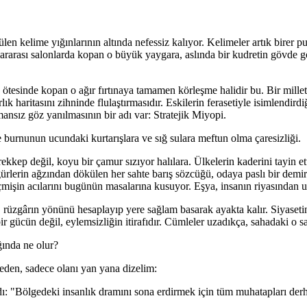
en kelime yığınlarının altında nefessiz kalıyor. Kelimeler artık birer 
slararası salonlarda kopan o büyük yaygara, aslında bir kudretin gövde g
esinde kopan o ağır fırtınaya tamamen körleşme halidir bu. Bir milleti
ık haritasını zihninde flulaştırmasıdır. Eskilerin ferasetiyle isimlendird
mansız göz yanılmasının bir adı var: Stratejik Miyopi.
 burnunun ucundaki kurtarışlara ve sığ sulara meftun olma çaresizliği.
kep değil, koyu bir çamur sızıyor halılara. Ülkelerin kaderini tayin ett
igürlerin ağzından dökülen her sahte barış sözcüğü, odaya paslı bir de
mişin acılarını bugünün masalarına kusuyor. Eşya, insanın riyasından ut
, rüzgârın yönünü hesaplayıp yere sağlam basarak ayakta kalır. Siyaset
r gücün değil, eylemsizliğin itirafıdır. Cümleler uzadıkça, sahadaki o sa
ğında ne olur?
den, sadece olanı yan yana dizelim:
ı: "Bölgedeki insanlık dramını sona erdirmek için tüm muhatapları derha