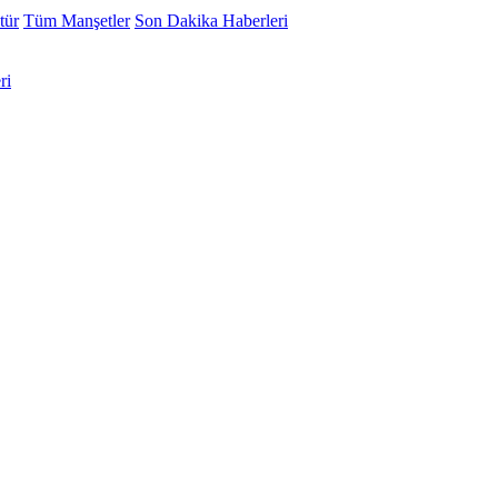
tür
Tüm Manşetler
Son Dakika Haberleri
ri