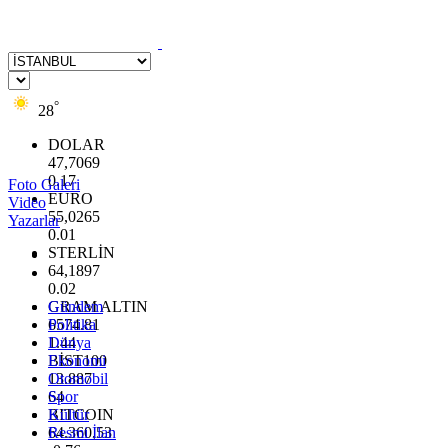
°
28
DOLAR
47,7069
0.17
Foto Galeri
EURO
Video
55,0265
Yazarlar
0.01
STERLİN
64,1897
0.02
GRAM ALTIN
Gündem
6574.81
Politika
1.44
Dünya
BİST100
Ekonomi
13.887
Otomobil
64
Spor
BITCOIN
Kültür
64.360,53
Resmi İlan