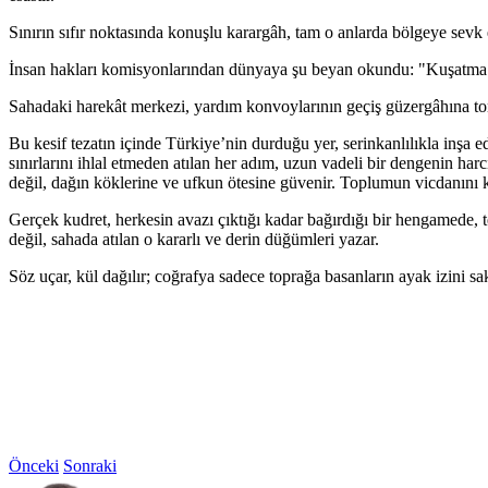
Sınırın sıfır noktasında konuşlu karargâh, tam o anlarda bölgeye sev
İnsan hakları komisyonlarından dünyaya şu beyan okundu: "Kuşatma alt
Sahadaki harekât merkezi, yardım konvoylarının geçiş güzergâhına ton
Bu kesif tezatın içinde Türkiye’nin durduğu yer, serinkanlılıkla inşa e
sınırlarını ihlal etmeden atılan her adım, uzun vadeli bir dengenin ha
değil, dağın köklerine ve ufkun ötesine güvenir. Toplumun vicdanını
Gerçek kudret, herkesin avazı çıktığı kadar bağırdığı bir hengamede, te
değil, sahada atılan o kararlı ve derin düğümleri yazar.
Söz uçar, kül dağılır; coğrafya sadece toprağa basanların ayak izini sak
Önceki
Sonraki