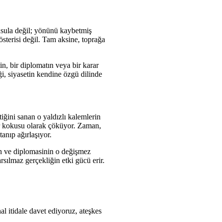
pusula değil; yönünü kaybetmiş
österisi değil. Tam aksine, toprağa
n, bir diplomatın veya bir karar
iği, siyasetin kendine özgü dilinde
iğini sanan o yaldızlı kalemlerin
mir kokusu olarak çöküyor. Zaman,
anıp ağırlaşıyor.
in ve diplomasinin o değişmez
rsılmaz gerçekliğin etki gücü erir.
l itidale davet ediyoruz, ateşkes