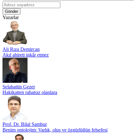
Gönder
Yazarlar
Ali Rıza Demircan
Akıl ahireti inkâr etmez
Selahattin Gezer
Hakikatten rahatsız olanlara
Prof. Dr. Bilal Sambur
Benim ontolojim: Varlık, oluş ve özgürlüğün felsefesi