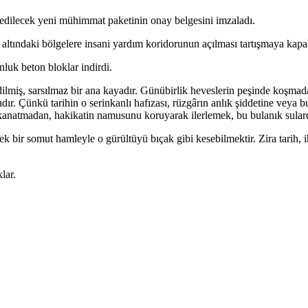
k edilecek yeni mühimmat paketinin onay belgesini imzaladı.
ındaki bölgelere insani yardım koridorunun açılması tartışmaya kapalı
luk beton bloklar indirdi.
dilmiş, sarsılmaz bir ana kayadır. Günübirlik heveslerin peşinde koşmada
rcıdır. Çünkü tarihin o serinkanlı hafızası, rüzgârın anlık şiddetine ve
 kanatmadan, hakikatin namusunu koruyarak ilerlemek, bu bulanık sulard
k bir somut hamleyle o gürültüyü bıçak gibi kesebilmektir. Zira tarih, i
lar.