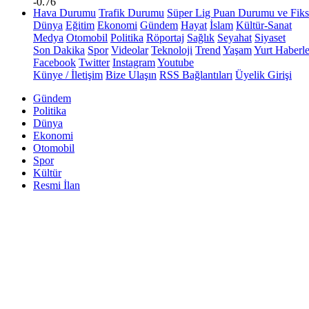
-0.76
Hava Durumu
Trafik Durumu
Süper Lig Puan Durumu ve Fiks
Dünya
Eğitim
Ekonomi
Gündem
Hayat
İslam
Kültür-Sanat
Medya
Otomobil
Politika
Röportaj
Sağlık
Seyahat
Siyaset
Son Dakika
Spor
Videolar
Teknoloji
Trend
Yaşam
Yurt Haberle
Facebook
Twitter
Instagram
Youtube
Künye / İletişim
Bize Ulaşın
RSS Bağlantıları
Üyelik Girişi
Gündem
Politika
Dünya
Ekonomi
Otomobil
Spor
Kültür
Resmi İlan