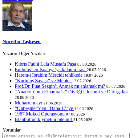
Nurettin Taşkesen
Yazarın Diğer Yazıları
Kıbrıs Fatihi Lala Mustafa Paşa
03.08.2026
Endülüs’ten İspanya’ya kalan miras!
28.07.2026
Harem-i İbrahim Mescidi tehlikede
19.07.2026
“Kurtuluş Savaşı” ve Mehter
12.07.2026
Prof.Dr. Fuat Sezgin’i Anmak mı anlamak mı?
05.07.2026
“Anadolu’nun Elhamra’sı” Divriği Ulucami ve Dârüşşifası
28.06.2026
Muharrem ayı
21.06.2026
“Onbeşliler”den “Daha 17”ye
14.06.2026
1967 Moked Operasyonu
07.06.2026
İstanbul’un kıymetini bilelim!
31.05.2026
Yorumlar