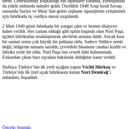
üretti. Genelkurmay Başkanlığı’nın siparişleri yanında, yurtdışından
da yüklü miktarda talepler geldi. Özellikle 1948 Arap İsrail Savaşı
sırasında Suriye ve Mısır’dan gelen cephane siparişlerini yetiştirmek
için fabrikada üç vardiya mesai uygulandı.
2 Mart 1949 günü fabrikada bir yangın çıktı ve hemen itfaiyeye
haber verildi. Her zaman olduğu gibi işinin başında olan Nuri Paşa,
işçileri fabrikadan uzaklaştırarak alevlerin arasına daldı. Ancak kısa
bir zaman sonra çok büyük bir patlama oldu. Sadece Sütlüce semti
değil, bölgenin tamamı sarsıldı, çevredeki binaların camları kırıldı ve
fabrika yerle bir oldu. Nuri Paşa’nın cesedi dahi bulunamadı.
Enkazdan çıkan bazı eşyalara bakılarak öldüğüne karar verildi.
Haftaya Türkiye’nin ilk yerli uçağını yapan
Vecihi Hürkuş
ve
Türkiye’nin ilk özel uçak fabrikasını kuran
Nuri Demirağ
’ı
anlatalım, İnşaallah.
Önceki
Sonraki