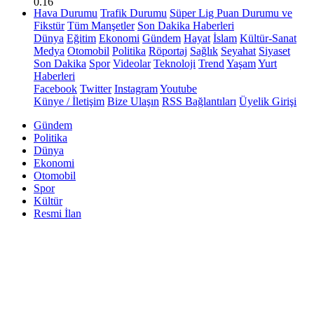
0.16
Hava Durumu
Trafik Durumu
Süper Lig Puan Durumu ve
Fikstür
Tüm Manşetler
Son Dakika Haberleri
Dünya
Eğitim
Ekonomi
Gündem
Hayat
İslam
Kültür-Sanat
Medya
Otomobil
Politika
Röportaj
Sağlık
Seyahat
Siyaset
Son Dakika
Spor
Videolar
Teknoloji
Trend
Yaşam
Yurt
Haberleri
Facebook
Twitter
Instagram
Youtube
Künye / İletişim
Bize Ulaşın
RSS Bağlantıları
Üyelik Girişi
Gündem
Politika
Dünya
Ekonomi
Otomobil
Spor
Kültür
Resmi İlan