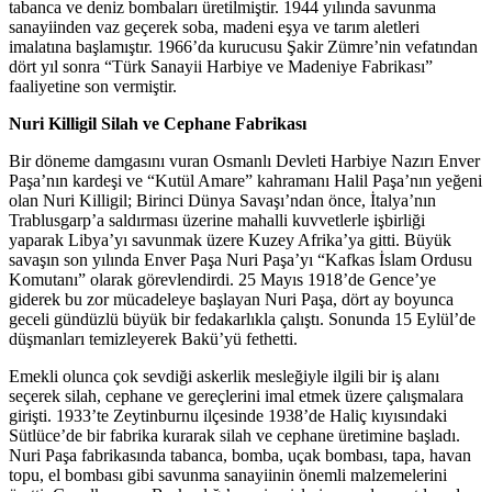
tabanca ve deniz bombaları üretilmiştir. 1944 yılında savunma
sanayiinden vaz geçerek soba, madeni eşya ve tarım aletleri
imalatına başlamıştır. 1966’da kurucusu Şakir Zümre’nin vefatından
dört yıl sonra “Türk Sanayii Harbiye ve Madeniye Fabrikası”
faaliyetine son vermiştir.
Nuri Killigil Silah ve Cephane Fabrikası
Bir döneme damgasını vuran Osmanlı Devleti Harbiye Nazırı Enver
Paşa’nın kardeşi ve “Kutül Amare” kahramanı Halil Paşa’nın yeğeni
olan Nuri Killigil; Birinci Dünya Savaşı’ndan önce, İtalya’nın
Trablusgarp’a saldırması üzerine mahalli kuvvetlerle işbirliği
yaparak Libya’yı savunmak üzere Kuzey Afrika’ya gitti. Büyük
savaşın son yılında Enver Paşa Nuri Paşa’yı “Kafkas İslam Ordusu
Komutanı” olarak görevlendirdi. 25 Mayıs 1918’de Gence’ye
giderek bu zor mücadeleye başlayan Nuri Paşa, dört ay boyunca
geceli gündüzlü büyük bir fedakarlıkla çalıştı. Sonunda 15 Eylül’de
düşmanları temizleyerek Bakü’yü fethetti.
Emekli olunca çok sevdiği askerlik mesleğiyle ilgili bir iş alanı
seçerek silah, cephane ve gereçlerini imal etmek üzere çalışmalara
girişti. 1933’te Zeytinburnu ilçesinde 1938’de Haliç kıyısındaki
Sütlüce’de bir fabrika kurarak silah ve cephane üretimine başladı.
Nuri Paşa fabrikasında tabanca, bomba, uçak bombası, tapa, havan
topu, el bombası gibi savunma sanayiinin önemli malzemelerini