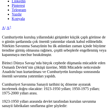
Linkedin
Pinterest
Telegram
Yazdır
Kopyala
-
+
A
A
Cumhuriyetin kuruluş yıllarındaki girişimler küçük çaplı görünse de
o günün şartlarında çok önemli yatırımlar olarak kabul edilmelidir.
Nitekim Savunma Sanayiinin bu ilk atılımları zaman içinde büyüme
trendine girmiş olmasına rağmen, çeşitli sebeplerle engellenmiş veya
kapanmaya mecbur bırakılmıştır.
Birinci Dünya Savaşı’nda birçok cephede düşmanla mücadele eden
Osmanlı Devleti’nin çöküşü üzerine, Milli Mücadele neticesinde
Anadolu’nun kurtarılması ve Cumhuriyetin kuruluşu sonrasında
önemli savunma yatırımları yapıldı.
Cumhuriyet Savunma Sanayii tarihini üç döneme ayırarak
incelemek doğru olacaktır: 1923-1950 yılları; 1950-1975 yılları;
1975-2000 yılları arası.
1923-1950 yılları arasında devlet tarafından kurulan savunma
sanayii fabrikaları sınıflarına göre şöyledir: