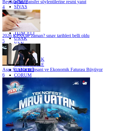
SİNOP
Beşiktaş'tan transfer söylentilerine resmi yanıt
SİVAS
4
SİİRT
TEKİRDAĞ
TOKAT
TRABZON
TUNCELİ
2026 KPSS ne zaman? sınav tarihleri belli oldu
UŞAK
5
VAN
YALOVA
YOZGAT
ZONGULDAK
ÇANAKKALE
Aşırı Sıcakların İnsani ve Ekonomik Faturası Büyüyor
ÇANKIRI
6
ÇORUM
İSTANBUL
İZMİR
ŞANLIURFA
ŞIRNAK