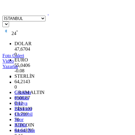
°
24
DOLAR
47,6704
0
Foto Galeri
EURO
Video
55,0406
Yazarlar
-0.08
STERLİN
64,2143
0
GRAM ALTIN
Gündem
6500.87
Politika
0.12
Dünya
BİST100
Ekonomi
13.799
Otomobil
70
Spor
BITCOIN
Kültür
64.643,95
Resmi İlan