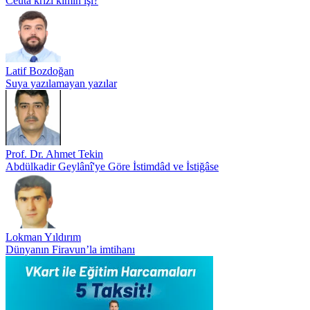
Ceuta krizi kimin işi?
Latif Bozdoğan
Suya yazılamayan yazılar
Prof. Dr. Ahmet Tekin
Abdülkadir Geylânî'ye Göre İstimdâd ve İstiğâse
Lokman Yıldırım
Dünyanın Firavun’la imtihanı