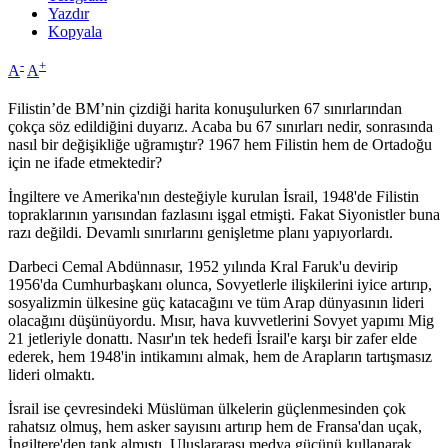
Yazdır
Kopyala
-
+
A
A
Filistin’de BM’nin çizdiği harita konuşulurken 67 sınırlarından
çokça söz edildiğini duyarız. Acaba bu 67 sınırları nedir, sonrasında
nasıl bir değişikliğe uğramıştır? 1967 hem Filistin hem de Ortadoğu
için ne ifade etmektedir?
İngiltere ve Amerika'nın desteğiyle kurulan İsrail, 1948'de Filistin
topraklarının yarısından fazlasını işgal etmişti. Fakat Siyonistler buna
razı değildi. Devamlı sınırlarını genişletme planı yapıyorlardı.
Darbeci Cemal Abdünnasır, 1952 yılında Kral Faruk'u devirip
1956'da Cumhurbaşkanı olunca, Sovyetlerle ilişkilerini iyice artırıp,
sosyalizmin ülkesine güç katacağını ve tüm Arap dünyasının lideri
olacağını düşünüyordu. Mısır, hava kuvvetlerini Sovyet yapımı Mig
21 jetleriyle donattı. Nasır'ın tek hedefi İsrail'e karşı bir zafer elde
ederek, hem 1948'in intikamını almak, hem de Arapların tartışmasız
lideri olmaktı.
İsrail ise çevresindeki Müslüman ülkelerin güçlenmesinden çok
rahatsız olmuş, hem asker sayısını artırıp hem de Fransa'dan uçak,
İngiltere'den tank almıştı. Uluslararası medya gücünü kullanarak