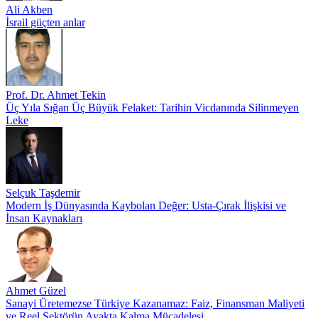
Ali Akben
İsrail güçten anlar
Prof. Dr. Ahmet Tekin
Üç Yıla Sığan Üç Büyük Felaket: Tarihin Vicdanında Silinmeyen
Leke
Selçuk Taşdemir
Modern İş Dünyasında Kaybolan Değer: Usta-Çırak İlişkisi ve
İnsan Kaynakları
Ahmet Güzel
Sanayi Üretemezse Türkiye Kazanamaz: Faiz, Finansman Maliyeti
ve Reel Sektörün Ayakta Kalma Mücadelesi