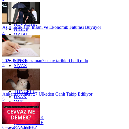
MARDİN
MERSİN
MUĞLA
MUŞ
NEVŞEHİR
Aşırı Sıcakların İnsani ve Ekonomik Faturası Büyüyor
NİĞDE
3
ORDU
OSMANİYE
RİZE
SAKARYA
SAMSUN
SİNOP
2026 KPSS ne zaman? sınav tarihleri belli oldu
SİVAS
4
SİİRT
TEKİRDAĞ
TOKAT
TRABZON
TUNCELİ
Ankara Kedileri 27 Ülkeden Canlı Takip Ediliyor
UŞAK
5
VAN
YALOVA
YOZGAT
ZONGULDAK
ÇANAKKALE
Cevvaz ne demek?
ÇANKIRI