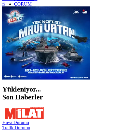
6
ÇORUM
İSTANBUL
İZMİR
ŞANLIURFA
ŞIRNAK
Yükleniyor...
Son Haberler
Hava Durumu
Trafik Durumu