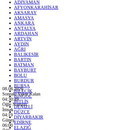
ADIYAMAN
AFYONKARAHİSAR
AKSARAY
AMASYA
ANKARA
ANTALYA
ARDAHAN
ARTVİN
AYDIN
AĞRI
BALIKESİR
BARTIN
BATMAN
BAYBURT
BOLU
BURDUR
BURSA
08.08.2026
BİLECİK
Sonraki Vakte Kalan
BİNGÖL
04:30:48
BİTLİS
Öğle Namazı
DENİZLİ
İmsak
DÜZCE
04:19
DİYARBAKIR
Güneş
EDİRNE
06:00
ELAZIĞ