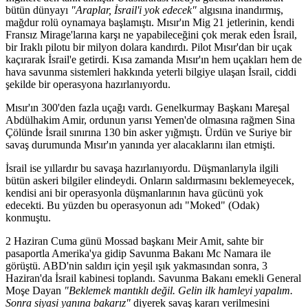
bütün dünyayı
"Araplar, İsrail'i yok edecek"
algısına inandırmış,
mağdur rolü oynamaya başlamıştı. Mısır'ın Mig 21 jetlerinin, kendi
Fransız Mirage'larına karşı ne yapabileceğini çok merak eden İsrail,
bir Iraklı pilotu bir milyon dolara kandırdı. Pilot Mısır'dan bir uçak
kaçırarak İsrail'e getirdi. Kısa zamanda Mısır'ın hem uçakları hem de
hava savunma sistemleri hakkında yeterli bilgiye ulaşan İsrail, ciddi
şekilde bir operasyona hazırlanıyordu.
Mısır'ın 300'den fazla uçağı vardı. Genelkurmay Başkanı Mareşal
Abdülhakim Amir, ordunun yarısı Yemen'de olmasına rağmen Sina
Çölünde İsrail sınırına 130 bin asker yığmıştı. Ürdün ve Suriye bir
savaş durumunda Mısır'ın yanında yer alacaklarını ilan etmişti.
İsrail ise yıllardır bu savaşa hazırlanıyordu. Düşmanlarıyla ilgili
bütün askeri bilgiler elindeydi. Onların saldırmasını beklemeyecek,
kendisi ani bir operasyonla düşmanlarının hava gücünü yok
edecekti. Bu yüzden bu operasyonun adı "Moked" (Odak)
konmuştu.
2 Haziran Cuma günü Mossad başkanı Meir Amit, sahte bir
pasaportla Amerika'ya gidip Savunma Bakanı Mc Namara ile
görüştü. ABD'nin saldırı için yeşil ışık yakmasından sonra, 3
Haziran'da İsrail kabinesi toplandı. Savunma Bakanı emekli General
Moşe Dayan
"Beklemek mantıklı değil. Gelin ilk hamleyi yapalım.
Sonra siyasi yanına bakarız"
diyerek savaş kararı verilmesini