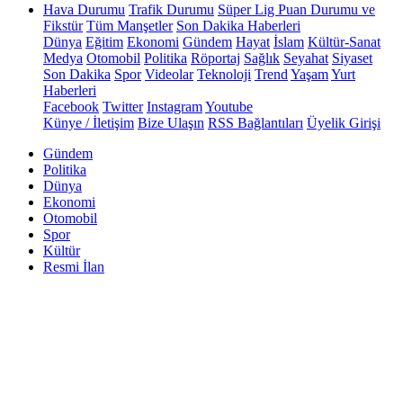
Hava Durumu
Trafik Durumu
Süper Lig Puan Durumu ve
Fikstür
Tüm Manşetler
Son Dakika Haberleri
Dünya
Eğitim
Ekonomi
Gündem
Hayat
İslam
Kültür-Sanat
Medya
Otomobil
Politika
Röportaj
Sağlık
Seyahat
Siyaset
Son Dakika
Spor
Videolar
Teknoloji
Trend
Yaşam
Yurt
Haberleri
Facebook
Twitter
Instagram
Youtube
Künye / İletişim
Bize Ulaşın
RSS Bağlantıları
Üyelik Girişi
Gündem
Politika
Dünya
Ekonomi
Otomobil
Spor
Kültür
Resmi İlan