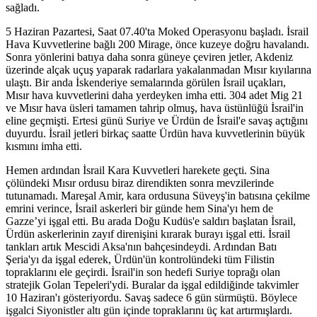
sağladı.
5 Haziran Pazartesi, Saat 07.40'ta Moked Operasyonu başladı. İsrail
Hava Kuvvetlerine bağlı 200 Mirage, önce kuzeye doğru havalandı.
Sonra yönlerini batıya daha sonra güneye çeviren jetler, Akdeniz
üzerinde alçak uçuş yaparak radarlara yakalanmadan Mısır kıyılarına
ulaştı. Bir anda İskenderiye semalarında görülen İsrail uçakları,
Mısır hava kuvvetlerini daha yerdeyken imha etti. 304 adet Mig 21
ve Mısır hava üsleri tamamen tahrip olmuş, hava üstünlüğü İsrail'in
eline geçmişti. Ertesi günü Suriye ve Ürdün de İsrail'e savaş açtığını
duyurdu. İsrail jetleri birkaç saatte Ürdün hava kuvvetlerinin büyük
kısmını imha etti.
Hemen ardından İsrail Kara Kuvvetleri harekete geçti. Sina
çölündeki Mısır ordusu biraz direndikten sonra mevzilerinde
tutunamadı. Mareşal Amir, kara ordusuna Süveyş'in batısına çekilme
emrini verince, İsrail askerleri bir günde hem Sina'yı hem de
Gazze’yi işgal etti. Bu arada Doğu Kudüs'e saldırı başlatan İsrail,
Ürdün askerlerinin zayıf direnişini kırarak burayı işgal etti. İsrail
tankları artık Mescidi Aksa'nın bahçesindeydi. Ardından Batı
Şeria'yı da işgal ederek, Ürdün'ün kontrolündeki tüm Filistin
topraklarını ele geçirdi. İsrail'in son hedefi Suriye toprağı olan
stratejik Golan Tepeleri'ydi. Buralar da işgal edildiğinde takvimler
10 Haziran'ı gösteriyordu. Savaş sadece 6 gün sürmüştü. Böylece
işgalci Siyonistler altı gün içinde topraklarını üç kat artırmışlardı.