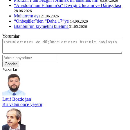
Prof.Dr. Fuat Sezgin’i Anmak mı anlamak mı?
05.07.2026
“Anadolu’nun Elhamra’sı” Divriği Ulucami ve Dârüşşifası
28.06.2026
Muharrem ayı
21.06.2026
“Onbeşliler”den “Daha 17”ye
14.06.2026
İstanbul’un kıymetini bilelim!
31.05.2026
Yorumlar
Gönder
Yazarlar
Latif Bozdoğan
Bir vatan önce yeşerir