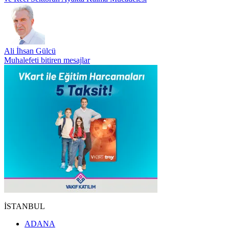
Ali İhsan Gülcü
Muhalefeti bitiren mesajlar
İSTANBUL
ADANA