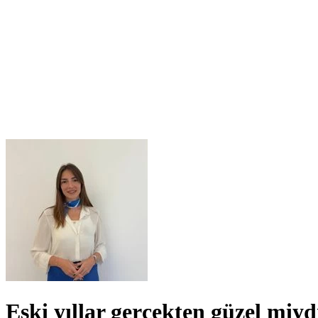
Eski yıllar gerçekten güzel miyd