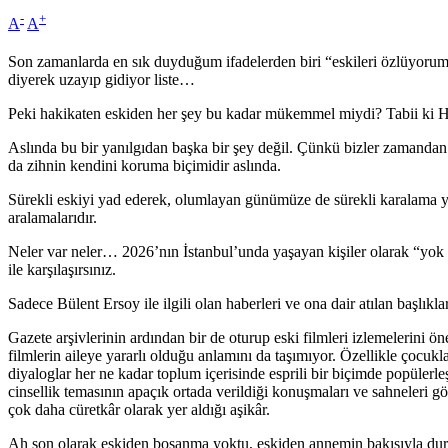
-
+
A
A
Son zamanlarda en sık duyduğum ifadelerden biri “eskileri özlüyorum”. Es
diyerek uzayıp gidiyor liste…
Peki hakikaten eskiden her şey bu kadar mükemmel miydi? Tabii ki
Aslında bu bir yanılgıdan başka bir şey değil. Çünkü bizler zamand
da zihnin kendini koruma biçimidir aslında.
Sürekli eskiyi yad ederek, olumlayan günümüze de sürekli karalama ya
aralamalarıdır.
Neler var neler… 2026’nın İstanbul’unda yaşayan kişiler olarak “yok ar
ile karşılaşırsınız.
Sadece Bülent Ersoy ile ilgili olan haberleri ve ona dair atılan başlıklar
Gazete arşivlerinin ardından bir de oturup eski filmleri izlemelerini 
filmlerin aileye yararlı olduğu anlamını da taşımıyor. Özellikle çocukl
diyaloglar her ne kadar toplum içerisinde esprili bir biçimde popüler
cinsellik temasının apaçık ortada verildiği konuşmaları ve sahneleri
çok daha cüretkâr olarak yer aldığı aşikâr.
Ah son olarak eskiden boşanma yoktu, eskiden annemin bakışıyla dur