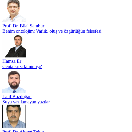
Prof. Dr. Bilal Sambur
Benim ontolojim: Varlık, oluş ve özgürlüğün felsefesi
Hamza Er
Ceuta krizi kimin işi?
Latif Bozdoğan
Suya yazılamayan yazılar
Prof. Dr. Ahmet Tekin