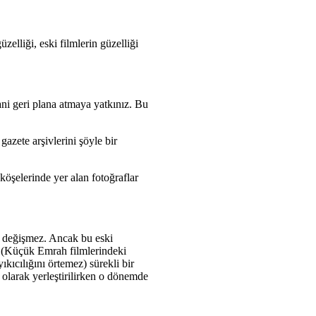
zelliği, eski filmlerin güzelliği
i geri plana atmaya yatkınız. Bu
zete arşivlerini şöyle bir
köşelerinde yer alan fotoğraflar
la değişmez. Ancak bu eski
ığı (Küçük Emrah filmlerindeki
kıcılığını örtemez) sürekli bir
olarak yerleştirilirken o dönemde