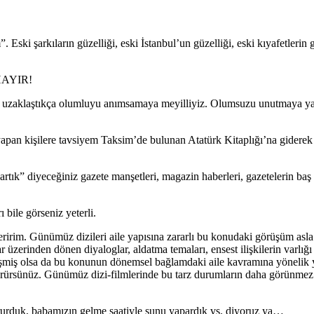
ki şarkıların güzelliği, eski İstanbul’un güzelliği, eski kıyafetlerin gü
 HAYIR!
an uzaklaştıkça olumluyu anımsamaya meyilliyiz. Olumsuzu unutmaya yan
pan kişilere tavsiyem Taksim’de bulunan Atatürk Kitaplığı’na giderek ga
tık” diyeceğiniz gazete manşetleri, magazin haberleri, gazetelerin baş 
ı bile görseniz yeterli.
öneririm. Günümüz dizileri aile yapısına zararlı bu konudaki görüşüm as
ar üzerinden dönen diyaloglar, aldatma temaları, ensest ilişkilerin varl
leşmiş olsa da bu konunun dönemsel bağlamdaki aile kavramına yönelik yı
 görürsünüz. Günümüz dizi-filmlerinde bu tarz durumların daha görünmez 
urduk, babamızın gelme saatiyle şunu yapardık vs. diyoruz ya…