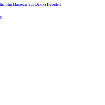
tür
Tüm Manşetler
Son Dakika Haberleri
ri