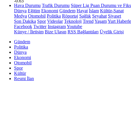
-0.63
Hava Durumu
Trafik Durumu
Süper Lig Puan Durumu ve Fiks
Dünya
Eğitim
Ekonomi
Gündem
Hayat
İslam
Kültür-Sanat
Medya
Otomobil
Politika
Röportaj
Sağlık
Seyahat
Siyaset
Son Dakika
Spor
Videolar
Teknoloji
Trend
Yaşam
Yurt Haberle
Facebook
Twitter
Instagram
Youtube
Künye / İletişim
Bize Ulaşın
RSS Bağlantıları
Üyelik Girişi
Gündem
Politika
Dünya
Ekonomi
Otomobil
Spor
Kültür
Resmi İlan