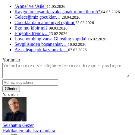
‘Anne’ ve ‘Aile’
11.05.2026
Kaygıdan koşarak uzaklaşmak mümkün mü?
04.05.2026
Geleceğimiz çocuklar…
28.04.2026
Çocuklarda mahremiyet eğitimi
23.03.2026
Ego mu kibir mi?
09.03.2026
Ergenlik trendi…
23.02.2026
Lovebombing varsa Ghosting kapıda!
16.02.2026
Sevgilisinden boşananlar…
10.02.2026
Az çalışıp çok kazanmak…
02.02.2026
Yorumlar
Gönder
Yazarlar
Selahattin Gezer
Hakikatten rahatsız olanlara