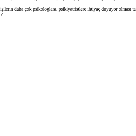
şilerin daha çok psikologlara, psikiyatristlere ihtiyaç duyuyor olması t
i?