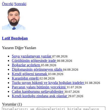
Önceki
Sonraki
Latif Bozdoğan
Yazarın Diğer Yazıları
Suya yazılamayan yazılar
07.08.2026
Gürültünün gölgesinde irade
06.08.2026
Boğazlar açılırken
05.08.2026
Diplomasinin görünmeyen silahı
04.08.2026
Kendi gölgeni tanımak
03.08.2026
Karanlığın emeği
02.08.2026
Tuzlu suyun hükmü ve kıyıda boğulan iradeler
01.08.2026
Parçanın yalanı bütünün yerçekimi
31.07.2026
Çağın kamburunu sırtlayabilenler
30.07.2026
Kendi kurduğu zindana aşık olanlar
29.07.2026
Yorumlar (1)