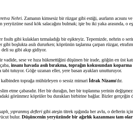
retva Nehri
. Zamanın kimsesiz bir rüzgar gibi estiği, asırların acısını ve
 yeryüzüne nasıl kök salacağını bulmak; işte bu iki yaka arasında, o eş
r fısıltı gibi kulakları tırmaladığı bir eşikteyiz. Tepemizde, nehrin o serin
er gibi boşlukta asılı dururken; köprünün taşlarına çarpan rüzgar, etra
eli su gibi akıp gidiyor.
adide, sese ve hıza hükmettiğini düşünen bir irade, göğün en üst katma
 çaba,
insanı havada asılı bırakma, toprağın kokusundan koparma 
ana tabi tutuyor. Göğe uzanan eller, yere basan ayakları unutturuyor.
 kalbinden toprağa mühürleyen o sessiz mimari
İdrak Nizamı
'dır.
teslim etme çabasıdır. Her bir durağın, her bir toplanma yerinin değişme
radaki görünmez köprüler bu durakları birbirine bağlar. Bizler gerçeğin
kaplı
, y
ıpranmış defteri
gibi ateşin titrek ışığında her avlu, o defterin iç
vücut bulur.
Düşüncenin yeryüzünde bir ağırlık kazanması tam ola