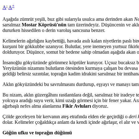
-
+
A
A
Aşağıda zümrüt yeşili, buz gibi sularıyla usulca ama derinden akan
Ne
sarsılmaz
Mostar K
ö
prüsü'nün
tam üzerindeyiz. Düşüncenin ve aklın
dururken hissedilen o derin varoluş sancısına benzer.
Kelimelerin ağırlığını kaybettiği, havada asılı kalan niyetlerin paslı bire
kurşuni bir gökkubbe uzanıyor. Bulutlar, yere inemeyen yurtsuz fikirl
dolduruyor. Düşünce, somut bir bedene sahip olmadan aşağıda akan o d
İnsanoğlu gökyüzünde görünmez köprüler kuruyor. Uçsuz bucaksız bir v
Yeryüzünün nizamını bulutların ötesinden kurmaya çalışan bu devasa
geldiği belirsiz sızıntılar, toprağın kadim idrakini sarsılmaz bir imtih
Aklın gökyüzündeki bu savrulmasını durdurup, eşyayı ve manayı tam
Bu nizam, aklın güzergâhını rastlantılara değil, sarsılmaz bir iradeye 
yolcuya aradığı suyu verir, kimi uzağı görmesi için bir fener yakar. A
ağırbaşlı nefes alma alanlarına
Fikir Avluları
diyoruz.
Çölde geceleyen bir kervanın ateş etrafında elden ele geçirdiği o
deri 
dolar. Kelimeler çoğaldıkça anlam da kendi içinde ağırlaşır, el alır ve 
Göğün ufku ve toprağın düğümü