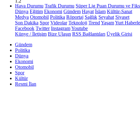
1.2
Hava Durumu
Trafik Durumu
Süper Lig Puan Durumu ve Fiks
Dünya
Eğitim
Ekonomi
Gündem
Hayat
İslam
Kültür-Sanat
Medya
Otomobil
Politika
Röportaj
Sağlık
Seyahat
Siyaset
Son Dakika
Spor
Videolar
Teknoloji
Trend
Yaşam
Yurt Haberle
Facebook
Twitter
Instagram
Youtube
Künye / İletişim
Bize Ulaşın
RSS Bağlantıları
Üyelik Girişi
Gündem
Politika
Dünya
Ekonomi
Otomobil
Spor
Kültür
Resmi İlan