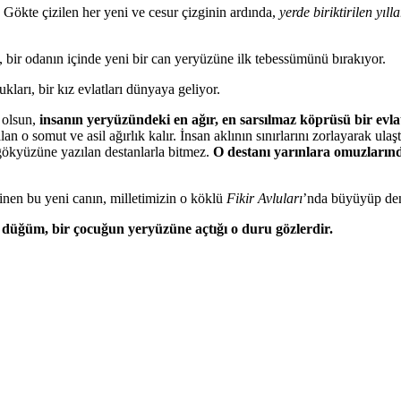
 Gökte çizilen her yeni ve cesur çizginin ardında,
yerde biriktirilen yıl
 bir odanın içinde yeni bir can yeryüzüne ilk tebessümünü bırakıyor.
arı, bir kız evlatları dünyaya geliyor.
 olsun,
insanın yeryüzündeki en ağır, en sarsılmaz k
ö
prüsü bir evlat
 o somut ve asil ağırlık kalır. İnsan aklının sınırlarını zorlayarak ulaş
gökyüzüne yazılan destanlarla bitmez.
O destan
ı yarınlara omuzlarınd
 inen bu yeni canın, milletimizin o köklü
Fikir Avluları
’nda büyüyüp de
ı düğüm, bir ç
ocu
ğun yeryüzüne açtığı o duru g
ö
zlerdir.