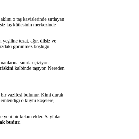
 aklını o taş kavislerinde sırtlayan
siz taş kütlesinin merkezinde
 yeşiline tezat, ağır, dilsiz ve
fımızdaki görünmez boşluğu
nlarına sınırlar çiziyor.
riskini
kalbinde taşıyor. Nereden
z bir vazifesi bulunur. Kimi durak
 demlendiği o kuytu köşelere,
ine yeni bir kelam ekler. Sayfalar
rak budur.