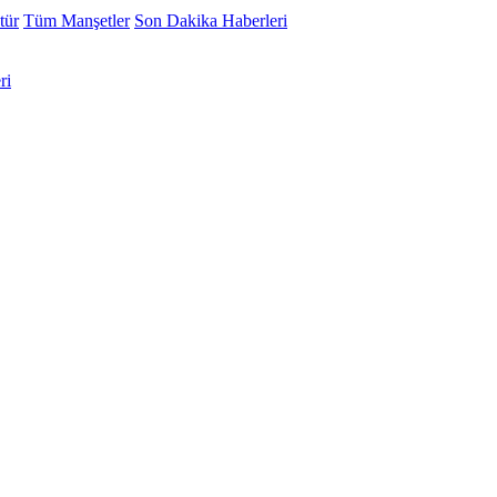
tür
Tüm Manşetler
Son Dakika Haberleri
ri