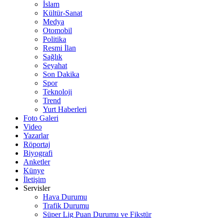
İslam
Kültür-Sanat
Medya
Otomobil
Politika
Resmi İlan
Sağlık
Seyahat
Son Dakika
Spor
Teknoloji
Trend
Yurt Haberleri
Foto Galeri
Video
Yazarlar
Röportaj
Biyografi
Anketler
Künye
İletişim
Servisler
Hava Durumu
Trafik Durumu
Süper Lig Puan Durumu ve Fikstür