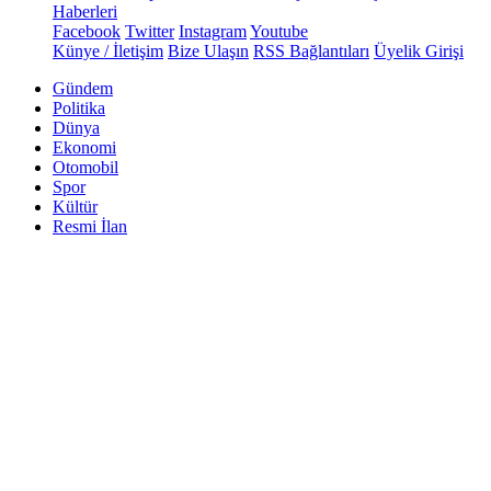
Haberleri
Facebook
Twitter
Instagram
Youtube
Künye / İletişim
Bize Ulaşın
RSS Bağlantıları
Üyelik Girişi
Gündem
Politika
Dünya
Ekonomi
Otomobil
Spor
Kültür
Resmi İlan