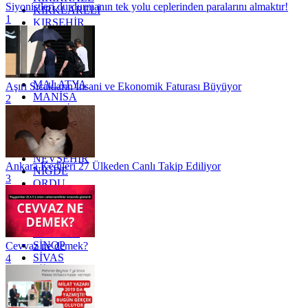
Siyonistleri durdurmanın tek yolu ceplerinden paralarını almaktır!
KIRKLARELİ
1
KIRŞEHİR
KOCAELİ
KONYA
KÜTAHYA
KİLİS
MALATYA
Aşırı Sıcakların İnsani ve Ekonomik Faturası Büyüyor
MANİSA
2
MARDİN
MERSİN
MUĞLA
MUŞ
NEVŞEHİR
Ankara Kedileri 27 Ülkeden Canlı Takip Ediliyor
NİĞDE
3
ORDU
OSMANİYE
RİZE
SAKARYA
SAMSUN
SİNOP
Cevvaz ne demek?
SİVAS
4
SİİRT
TEKİRDAĞ
TOKAT
TRABZON