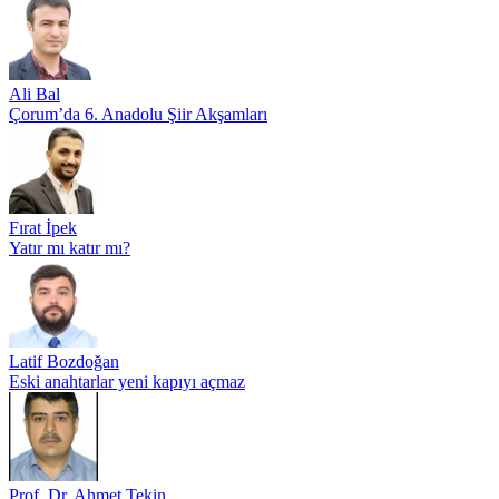
Ali Bal
Çorum’da 6. Anadolu Şiir Akşamları
Fırat İpek
Yatır mı katır mı?
Latif Bozdoğan
Eski anahtarlar yeni kapıyı açmaz
Prof. Dr. Ahmet Tekin