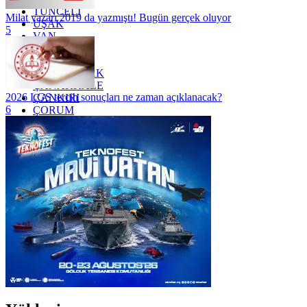
TUNCELİ
Milat yazarı 2019 da yazmıştı! Bugün gerçek oluyor
UŞAK
5
VAN
YALOVA
YOZGAT
ZONGULDAK
ÇANAKKALE
2026 LGS tercih sonuçları ne zaman açıklanacak?
ÇANKIRI
6
ÇORUM
İSTANBUL
İZMİR
ŞANLIURFA
ŞIRNAK