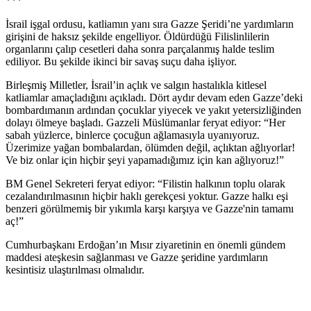
***
İsrail işgal ordusu, katliamın yanı sıra Gazze Şeridi’ne yardımların
girişini de haksız şekilde engelliyor. Öldürdüğü Filislinlilerin
organlarını çalıp cesetleri daha sonra parçalanmış halde teslim
ediliyor. Bu şekilde ikinci bir savaş suçu daha işliyor.
Birleşmiş Milletler, İsrail’in açlık ve salgın hastalıkla kitlesel
katliamlar amaçladığını açıkladı. Dört aydır devam eden Gazze’deki
bombardımanın ardından çocuklar yiyecek ve yakıt yetersizliğinden
dolayı ölmeye başladı. Gazzeli Müslümanlar feryat ediyor: “Her
sabah yüzlerce, binlerce çocuğun ağlamasıyla uyanıyoruz.
Üzerimize yağan bombalardan, ölümden değil, açlıktan ağlıyorlar!
Ve biz onlar için hiçbir şeyi yapamadığımız için kan ağlıyoruz!”
BM Genel Sekreteri feryat ediyor: “Filistin halkının toplu olarak
cezalandırılmasının hiçbir haklı gerekçesi yoktur. Gazze halkı eşi
benzeri görülmemiş bir yıkımla karşı karşıya ve Gazze'nin tamamı
aç!”
Cumhurbaşkanı Erdoğan’ın Mısır ziyaretinin en önemli gündem
maddesi ateşkesin sağlanması ve Gazze şeridine yardımların
kesintisiz ulaştırılması olmalıdır.