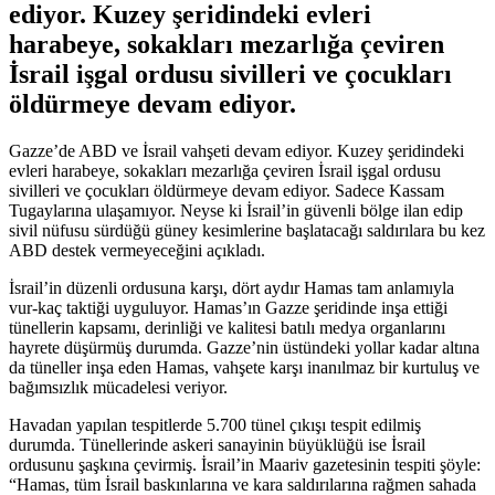
ediyor. Kuzey şeridindeki evleri
harabeye, sokakları mezarlığa çeviren
İsrail işgal ordusu sivilleri ve çocukları
öldürmeye devam ediyor.
Gazze’de ABD ve İsrail vahşeti devam ediyor. Kuzey şeridindeki
evleri harabeye, sokakları mezarlığa çeviren İsrail işgal ordusu
sivilleri ve çocukları öldürmeye devam ediyor. Sadece Kassam
Tugaylarına ulaşamıyor. Neyse ki İsrail’in güvenli bölge ilan edip
sivil nüfusu sürdüğü güney kesimlerine başlatacağı saldırılara bu kez
ABD destek vermeyeceğini açıkladı.
İsrail’in düzenli ordusuna karşı, dört aydır Hamas tam anlamıyla
vur-kaç taktiği uyguluyor. Hamas’ın Gazze şeridinde inşa ettiği
tünellerin kapsamı, derinliği ve kalitesi batılı medya organlarını
hayrete düşürmüş durumda. Gazze’nin üstündeki yollar kadar altına
da tüneller inşa eden Hamas, vahşete karşı inanılmaz bir kurtuluş ve
bağımsızlık mücadelesi veriyor.
Havadan yapılan tespitlerde 5.700 tünel çıkışı tespit edilmiş
durumda. Tünellerinde askeri sanayinin büyüklüğü ise İsrail
ordusunu şaşkına çevirmiş. İsrail’in Maariv gazetesinin tespiti şöyle:
“Hamas, tüm İsrail baskınlarına ve kara saldırılarına rağmen sahada