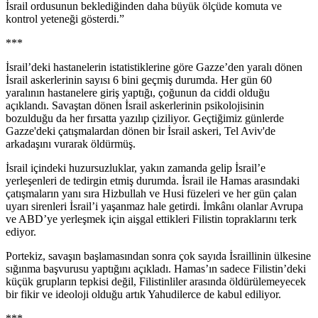
İsrail ordusunun beklediğinden daha büyük ölçüde komuta ve
kontrol yeteneği gösterdi.”
***
İsrail’deki hastanelerin istatistiklerine göre Gazze’den yaralı dönen
İsrail askerlerinin sayısı 6 bini geçmiş durumda. Her gün 60
yaralının hastanelere giriş yaptığı, çoğunun da ciddi olduğu
açıklandı. Savaştan dönen İsrail askerlerinin psikolojisinin
bozulduğu da her fırsatta yazılıp çiziliyor. Geçtiğimiz günlerde
Gazze'deki çatışmalardan dönen bir İsrail askeri, Tel Aviv'de
arkadaşını vurarak öldürmüş.
İsrail içindeki huzursuzluklar, yakın zamanda gelip İsrail’e
yerleşenleri de tedirgin etmiş durumda. İsrail ile Hamas arasındaki
çatışmaların yanı sıra Hizbullah ve Husi füzeleri ve her gün çalan
uyarı sirenleri İsrail’i yaşanmaz hale getirdi. İmkânı olanlar Avrupa
ve ABD’ye yerleşmek için aişgal ettikleri Filistin topraklarını terk
ediyor.
Portekiz, savaşın başlamasından sonra çok sayıda İsraillinin ülkesine
sığınma başvurusu yaptığını açıkladı. Hamas’ın sadece Filistin’deki
küçük grupların tepkisi değil, Filistinliler arasında öldürülemeyecek
bir fikir ve ideoloji olduğu artık Yahudilerce de kabul ediliyor.