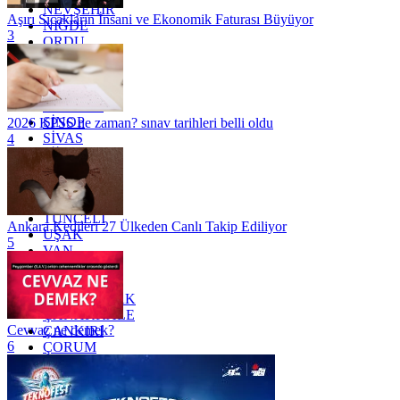
NEVŞEHİR
Aşırı Sıcakların İnsani ve Ekonomik Faturası Büyüyor
NİĞDE
3
ORDU
OSMANİYE
RİZE
SAKARYA
SAMSUN
SİNOP
2026 KPSS ne zaman? sınav tarihleri belli oldu
SİVAS
4
SİİRT
TEKİRDAĞ
TOKAT
TRABZON
TUNCELİ
Ankara Kedileri 27 Ülkeden Canlı Takip Ediliyor
UŞAK
5
VAN
YALOVA
YOZGAT
ZONGULDAK
ÇANAKKALE
Cevvaz ne demek?
ÇANKIRI
6
ÇORUM
İSTANBUL
İZMİR
ŞANLIURFA