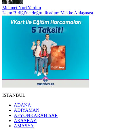
Mehmet Nuri Yardım
İslam Birliği’ne doğru ilk adım: Mekke Anlaşması
İSTANBUL
ADANA
ADIYAMAN
AFYONKARAHİSAR
AKSARAY
AMASYA