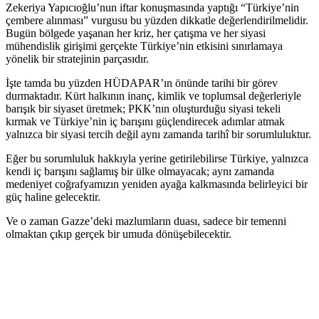
Zekeriya Yapıcıoğlu’nun iftar konuşmasında yaptığı “Türkiye’nin
çembere alınması” vurgusu bu yüzden dikkatle değerlendirilmelidir.
Bugün bölgede yaşanan her kriz, her çatışma ve her siyasi
mühendislik girişimi gerçekte Türkiye’nin etkisini sınırlamaya
yönelik bir stratejinin parçasıdır.
İşte tamda bu yüzden HÜDAPAR’ın önünde tarihi bir görev
durmaktadır. Kürt halkının inanç, kimlik ve toplumsal değerleriyle
barışık bir siyaset üretmek; PKK’nın oluşturduğu siyasi tekeli
kırmak ve Türkiye’nin iç barışını güçlendirecek adımlar atmak
yalnızca bir siyasi tercih değil aynı zamanda tarihî bir sorumluluktur.
Eğer bu sorumluluk hakkıyla yerine getirilebilirse Türkiye, yalnızca
kendi iç barışını sağlamış bir ülke olmayacak; aynı zamanda
medeniyet coğrafyamızın yeniden ayağa kalkmasında belirleyici bir
güç haline gelecektir.
Ve o zaman Gazze’deki mazlumların duası, sadece bir temenni
olmaktan çıkıp gerçek bir umuda dönüşebilecektir.