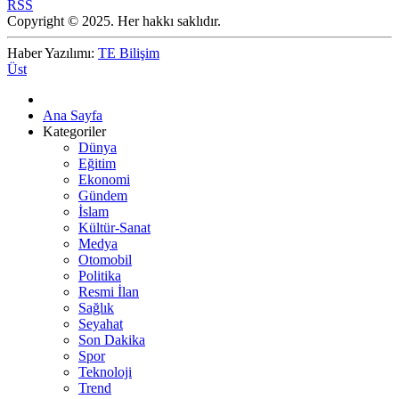
RSS
Copyright © 2025. Her hakkı saklıdır.
Haber Yazılımı:
TE Bilişim
Üst
Ana Sayfa
Kategoriler
Dünya
Eğitim
Ekonomi
Gündem
İslam
Kültür-Sanat
Medya
Otomobil
Politika
Resmi İlan
Sağlık
Seyahat
Son Dakika
Spor
Teknoloji
Trend