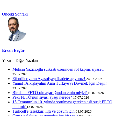
Önceki
Sonraki
Ersan Ergür
Yazarın Diğer Yazıları
Muhsin Yazıcıoğlu suikastı üzerinden rol kapma siyaseti
25.07.2026
Efendiler yarın Ayasofyayı ibadete açıyoruz!
24.07.2026
Yamal'ı Alkışlayalım Ama Türkiye'yi Dövmek İçin Değil!
23.07.2026
Bir daha FETÖ olmayacağından emin miyiz?
19.07.2026
Peki FETÖ'nün siyasi ayağı nerede?
17.07.2026
15 Temmuz'un 10. yılında sorulması gereken asli sual; FETÖ
bitti mi?
15.07.2026
Turkcell'e teşekkür: İlgi ve çözüm için
08.07.2026
Çam ve Sakura; hastaneden öte bir yuva