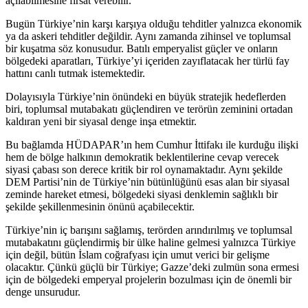
açılabilmesine fırsat verebilir.
Bugün Türkiye’nin karşı karşıya olduğu tehditler yalnızca ekonomik
ya da askeri tehditler değildir. Aynı zamanda zihinsel ve toplumsal
bir kuşatma söz konusudur. Batılı emperyalist güçler ve onların
bölgedeki aparatları, Türkiye’yi içeriden zayıflatacak her türlü fay
hattını canlı tutmak istemektedir.
Dolayısıyla Türkiye’nin önündeki en büyük stratejik hedeflerden
biri, toplumsal mutabakatı güçlendiren ve terörün zeminini ortadan
kaldıran yeni bir siyasal denge inşa etmektir.
Bu bağlamda HÜDAPAR’ın hem Cumhur İttifakı ile kurduğu ilişki
hem de bölge halkının demokratik beklentilerine cevap verecek
siyasi çabası son derece kritik bir rol oynamaktadır. Aynı şekilde
DEM Partisi’nin de Türkiye’nin bütünlüğünü esas alan bir siyasal
zeminde hareket etmesi, bölgedeki siyasi denklemin sağlıklı bir
şekilde şekillenmesinin önünü açabilecektir.
Türkiye’nin iç barışını sağlamış, terörden arındırılmış ve toplumsal
mutabakatını güçlendirmiş bir ülke haline gelmesi yalnızca Türkiye
için değil, bütün İslam coğrafyası için umut verici bir gelişme
olacaktır. Çünkü güçlü bir Türkiye; Gazze’deki zulmün sona ermesi
için de bölgedeki emperyal projelerin bozulması için de önemli bir
denge unsurudur.