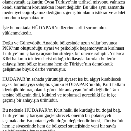
olamayacağı aşikardır. Oysa Türkiye’nin tarihsel misyonu yalnızca
kendi sınırlarını korumaktan ibaret değildir. Bu ülke aynı zamanda
medeniyet coğrafyamız dediğimiz geniş bir alanın istikrar ve adalet
umudunu taşımaktadır.
İşte bu noktada HÜDAPAR’ın üzerine tarihi sorumluluk
yüklenmektedir.
Doğu ve Güneydoğu Anadolu bölgesinde uzun yıllar boyunca
PKK’nın oluşturduğu siyasi ve psikolojik hegemonyanın kırılması
Türkiye’nin iç barışı açısından stratejik bir öneme sahiptir. Yıllarca
Kürt halkının tek temsilcisi olduğu iddiasıyla kurulan bu terör
anlayışı hem bölge insanına hem de Türkiye’nin demokratik
gelişimine büyük darbe vurmuştur.
HÜDAPAR’ın sahada yürüttüğü siyaset ise bu algıyı kırabilecek
siyasi bir anlayışa sahiptir. Çünkü HÜDAPAR’ın dili, Kürt halkını
ideolojik bir araç olarak gören bir anlayışın ürünü değildir. Tam
tersine bölgenin dini, kültürel ve toplumsal gerçekliği ile iç içe
geçmiş bir anlayışın ürünüdür.
Bu nedenle HÜDAPAR’ın Kürt halkı ile kurduğu bu doğal bağ,
Türkiye’nin iç barışını güçlendirecek önemli bir potansiyeli
taşımaktadır. Bu potansiyelin doğru değerlendirilmesi, Türkiye’nin
hem iç siyasetinde hem de bölgesel stratejisinde yeni bir sayfa