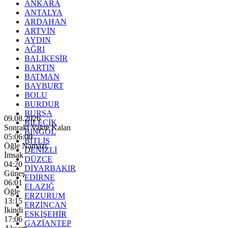
ANKARA
ANTALYA
ARDAHAN
ARTVİN
AYDIN
AĞRI
BALIKESİR
BARTIN
BATMAN
BAYBURT
BOLU
BURDUR
BURSA
09.08.2026
BİLECİK
Sonraki Vakte Kalan
BİNGÖL
05:05:59
BİTLİS
Öğle Namazı
DENİZLİ
İmsak
DÜZCE
04:20
DİYARBAKIR
Güneş
EDİRNE
06:01
ELAZIĞ
Öğle
ERZURUM
13:15
ERZİNCAN
İkindi
ESKİŞEHİR
17:06
GAZİANTEP