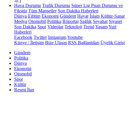
-0.1
Hava Durumu
Trafik Durumu
Süper Lig Puan Durumu ve
Fikstür
Tüm Manşetler
Son Dakika Haberleri
Dünya
Eğitim
Ekonomi
Gündem
Hayat
İslam
Kültür-Sanat
Medya
Otomobil
Politika
Röportaj
Sağlık
Seyahat
Siyaset
Son Dakika
Spor
Videolar
Teknoloji
Trend
Yaşam
Yurt
Haberleri
Facebook
Twitter
Instagram
Youtube
Künye / İletişim
Bize Ulaşın
RSS Bağlantıları
Üyelik Girişi
Gündem
Politika
Dünya
Ekonomi
Otomobil
Spor
Kültür
Resmi İlan