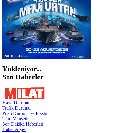
ŞIRNAK
Yükleniyor...
Son Haberler
Hava Durumu
Trafik Durumu
Puan Durumu ve Fikstür
Tüm Manşetler
Son Dakika Haberleri
Haber Arşivi