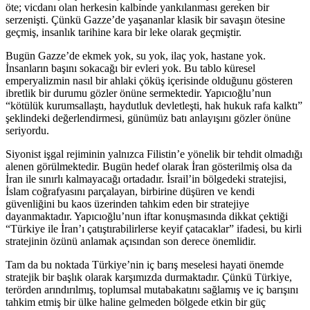
öte; vicdanı olan herkesin kalbinde yankılanması gereken bir
serzenişti. Çünkü Gazze’de yaşananlar klasik bir savaşın ötesine
geçmiş, insanlık tarihine kara bir leke olarak geçmiştir.
Bugün Gazze’de ekmek yok, su yok, ilaç yok, hastane yok.
İnsanların başını sokacağı bir evleri yok. Bu tablo küresel
emperyalizmin nasıl bir ahlaki çöküş içerisinde olduğunu gösteren
ibretlik bir durumu gözler önüne sermektedir. Yapıcıoğlu’nun
“kötülük kurumsallaştı, haydutluk devletleşti, hak hukuk rafa kalktı”
şeklindeki değerlendirmesi, günümüz batı anlayışını gözler önüne
seriyordu.
Siyonist işgal rejiminin yalnızca Filistin’e yönelik bir tehdit olmadığı
alenen görülmektedir. Bugün hedef olarak İran gösterilmiş olsa da
İran ile sınırlı kalmayacağı ortadadır. İsrail’in bölgedeki stratejisi,
İslam coğrafyasını parçalayan, birbirine düşüren ve kendi
güvenliğini bu kaos üzerinden tahkim eden bir stratejiye
dayanmaktadır. Yapıcıoğlu’nun iftar konuşmasında dikkat çektiği
“Türkiye ile İran’ı çatıştırabilirlerse keyif çatacaklar” ifadesi, bu kirli
stratejinin özünü anlamak açısından son derece önemlidir.
Tam da bu noktada Türkiye’nin iç barış meselesi hayati önemde
stratejik bir başlık olarak karşımızda durmaktadır. Çünkü Türkiye,
terörden arındırılmış, toplumsal mutabakatını sağlamış ve iç barışını
tahkim etmiş bir ülke haline gelmeden bölgede etkin bir güç