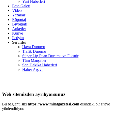
Yurt Haberleri
Foto Galeri
Video
Yazarlar
Röportaj
Biyografi
Anketler
Künye
İletişim
Servisler
Hava Durumu
Trafik Durumu
Süper Lig Puan Durumu ve Fikstür
Tüm Manşetler
Son Dakika Haberleri
Haber Arşivi
Web sitemizden ayrılıyorsunuz
Bu bağlantı sizi
https://www.milatgazetesi.com
dışındaki bir siteye
yönlendiriyor.