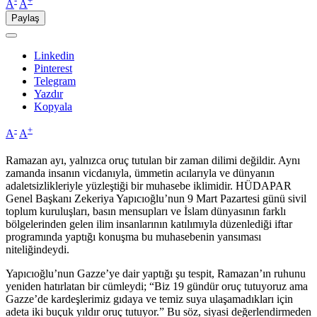
-
+
A
A
Paylaş
Linkedin
Pinterest
Telegram
Yazdır
Kopyala
-
+
A
A
Ramazan ayı, yalnızca oruç tutulan bir zaman dilimi değildir. Aynı
zamanda insanın vicdanıyla, ümmetin acılarıyla ve dünyanın
adaletsizlikleriyle yüzleştiği bir muhasebe iklimidir. HÜDAPAR
Genel Başkanı Zekeriya Yapıcıoğlu’nun 9 Mart Pazartesi günü sivil
toplum kuruluşları, basın mensupları ve İslam dünyasının farklı
bölgelerinden gelen ilim insanlarının katılımıyla düzenlediği iftar
programında yaptığı konuşma bu muhasebenin yansıması
niteliğindeydi.
Yapıcıoğlu’nun Gazze’ye dair yaptığı şu tespit, Ramazan’ın ruhunu
yeniden hatırlatan bir cümleydi; “Biz 19 gündür oruç tutuyoruz ama
Gazze’de kardeşlerimiz gıdaya ve temiz suya ulaşamadıkları için
adeta iki buçuk yıldır oruç tutuyor.” Bu söz, siyasi değerlendirmeden