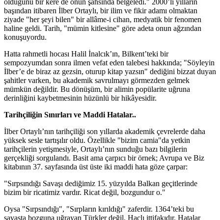
olduğunu bir kere de onun şahsında belgeledi." 2000’li yılların
başından itibaren İlber Ortaylı, bir ilim ve fikir adamı olmaktan
ziyade "her şeyi bilen" bir allâme-i cihan, medyatik bir fenomen
haline geldi. Tarih, "mümin kitlesine" göre adeta onun ağzından
konuşuyordu.
Hatta rahmetli hocası Halil İnalcık’ın, Bilkent’teki bir
sempozyumdan sonra ilmen vefat eden talebesi hakkında; "Söyleyin
İlber’e de biraz az gezsin, oturup kitap yazsın" dediğini bizzat duyan
şahitler varken, bu akademik savrulmayı görmezden gelmek
mümkün değildir. Bu dönüşüm, bir alimin popülarite uğruna
derinliğini kaybetmesinin hüzünlü bir hikâyesidir.
Tarihçiliğin Sınırları ve Maddi Hatalar..
İlber Ortaylı’nın tarihçiliği son yıllarda akademik çevrelerde daha
yüksek sesle tartışılır oldu. Özellikle "bizim camia"da yetkin
tarihçilerin yetişmesiyle, Ortaylı’nın sunduğu bazı bilgilerin
gerçekliği sorgulandı. Basit ama çarpıcı bir örnek; Avrupa ve Biz
kitabının 37. sayfasında üst üste iki maddi hata göze çarpar:
"Sırpsındığı Savaşı dediğimiz 15. yüzyılda Balkan geçitlerinde
bizim bir ricatimiz vardır. Ricat değil, bozgundur o."
Oysa "Sırpsındığı", "Sırpların kırıldığı" zaferdir. 1364’teki bu
savaşta bozguna uğrayan Türkler değil, Haçlı ittifakıdır. Hatalar