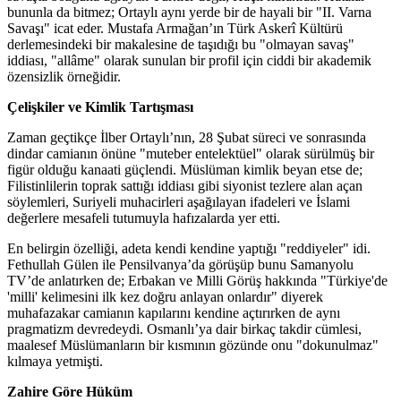
bununla da bitmez; Ortaylı aynı yerde bir de hayali bir "II. Varna
Savaşı" icat eder. Mustafa Armağan’ın Türk Askerî Kültürü
derlemesindeki bir makalesine de taşıdığı bu "olmayan savaş"
iddiası, "allâme" olarak sunulan bir profil için ciddi bir akademik
özensizlik örneğidir.
Çelişkiler ve Kimlik Tartışması
Zaman geçtikçe İlber Ortaylı’nın, 28 Şubat süreci ve sonrasında
dindar camianın önüne "muteber entelektüel" olarak sürülmüş bir
figür olduğu kanaati güçlendi. Müslüman kimlik beyan etse de;
Filistinlilerin toprak sattığı iddiası gibi siyonist tezlere alan açan
söylemleri, Suriyeli muhacirleri aşağılayan ifadeleri ve İslami
değerlere mesafeli tutumuyla hafızalarda yer etti.
En belirgin özelliği, adeta kendi kendine yaptığı "reddiyeler" idi.
Fethullah Gülen ile Pensilvanya’da görüşüp bunu Samanyolu
TV’de anlatırken de; Erbakan ve Milli Görüş hakkında "Türkiye'de
'milli' kelimesini ilk kez doğru anlayan onlardır" diyerek
muhafazakar camianın kapılarını kendine açtırırken de aynı
pragmatizm devredeydi. Osmanlı’ya dair birkaç takdir cümlesi,
maalesef Müslümanların bir kısmının gözünde onu "dokunulmaz"
kılmaya yetmişti.
Zahire Göre Hüküm