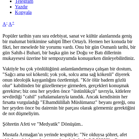
Telegram
Yazdır
Kopyala
-
+
A
A
Popüler tarihin yanı sıra edebiyat, sanat ve kültür alanlarında geniş
bir malumat birikimine sahipti İlber Ortaylı. Hemen her konuda bir
fikri, her meselede bir yorumu vardı. Onu bir gün Osmanlı tarihi, bir
gün Sahih-i Buhari, bir başka gün ise Doğu ve Batı dillerinin
mukayesesi üzerine bir sempozyumda konuşurken dinleyebilirdiniz.
Vaktiyle bu çok yönlülüğünü anlamlandırmaya çalışan bir dostum,
"Sağcı ama sol kökenli; yok yok, solcu ama sağ kökenli" diyerek
onun ideolojik kayganlığını özetlemişti. "Kör ölür badem gözlü
olur" kabilinden bir güzellemeye girmeden, gerçekleri konuşmak
gerekirse; biz onu her şeyden önce "üstünlükçü" tavrıyla, kitlelere
sevdirdiği "cahil" yaftalamalarıyla tanıdık. Ancak kendisinin her
fırsatta vurguladığı "Elhamdülillah Müslümanız" beyanı gereği, onu
her şeyden önce bu dairenin bir parçası olarak görmemiz gerektiğini
de not düşmeliyim.
Şöhretin Afeti ve "Medyatik" Dönüşüm..
Mustafa Armağan’ın yerinde tespitiyle; "Ne olduysa şöhret, afet