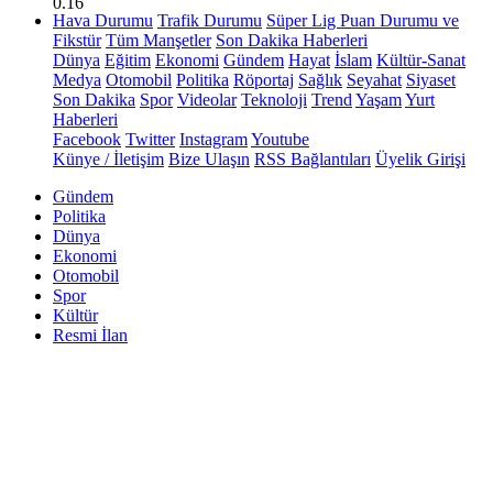
0.16
Hava Durumu
Trafik Durumu
Süper Lig Puan Durumu ve
Fikstür
Tüm Manşetler
Son Dakika Haberleri
Dünya
Eğitim
Ekonomi
Gündem
Hayat
İslam
Kültür-Sanat
Medya
Otomobil
Politika
Röportaj
Sağlık
Seyahat
Siyaset
Son Dakika
Spor
Videolar
Teknoloji
Trend
Yaşam
Yurt
Haberleri
Facebook
Twitter
Instagram
Youtube
Künye / İletişim
Bize Ulaşın
RSS Bağlantıları
Üyelik Girişi
Gündem
Politika
Dünya
Ekonomi
Otomobil
Spor
Kültür
Resmi İlan