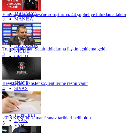
KÜTAHYA
KİLİS
MALATYA
Etimesgut Belediyesi'ne soruşturma: 44 şüpheliye tutuklama talebi
MANİSA
2
MARDİN
MERSİN
MUĞLA
MUŞ
NEVŞEHİR
Trabzonspor'dan Salah iddialarına ilişkin açıklama geldi
NİĞDE
3
ORDU
OSMANİYE
RİZE
SAKARYA
SAMSUN
SİNOP
Beşiktaş'tan transfer söylentilerine resmi yanıt
SİVAS
4
SİİRT
TEKİRDAĞ
TOKAT
TRABZON
TUNCELİ
2026 KPSS ne zaman? sınav tarihleri belli oldu
UŞAK
5
VAN
YALOVA