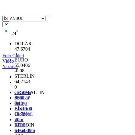
°
24
DOLAR
47,6704
0
Foto Galeri
EURO
Video
55,0406
Yazarlar
-0.08
STERLİN
64,2143
0
GRAM ALTIN
Gündem
6500.87
Politika
0.12
Dünya
BİST100
Ekonomi
13.799
Otomobil
70
Spor
BITCOIN
Kültür
64.643,95
Resmi İlan