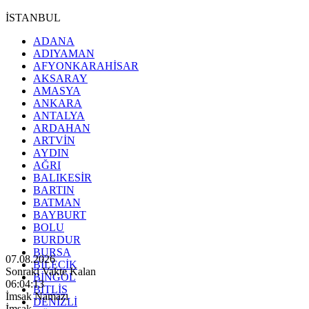
İSTANBUL
ADANA
ADIYAMAN
AFYONKARAHİSAR
AKSARAY
AMASYA
ANKARA
ANTALYA
ARDAHAN
ARTVİN
AYDIN
AĞRI
BALIKESİR
BARTIN
BATMAN
BAYBURT
BOLU
BURDUR
BURSA
07.08.2026
BİLECİK
Sonraki Vakte Kalan
BİNGÖL
06:04:12
BİTLİS
İmsak Namazı
DENİZLİ
İmsak