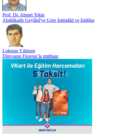
Prof. Dr. Ahmet Tekin
Abdülkadir Geylânî'ye Göre İstimdâd ve İstiğâse
Lokman Yıldırım
Dünyanın Firavun’la imtihanı