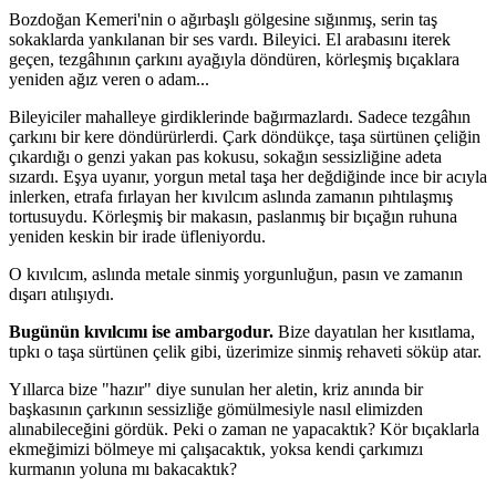
Bozdoğan Kemeri'nin o ağırbaşlı gölgesine sığınmış, serin taş
sokaklarda yankılanan bir ses vardı. Bileyici. El arabasını iterek
geçen, tezgâhının çarkını ayağıyla döndüren, körleşmiş bıçaklara
yeniden ağız veren o adam...
Bileyiciler mahalleye girdiklerinde bağırmazlardı. Sadece tezgâhın
çarkını bir kere döndürürlerdi. Çark döndükçe, taşa sürtünen çeliğin
çıkardığı o genzi yakan pas kokusu, sokağın sessizliğine adeta
sızardı. Eşya uyanır, yorgun metal taşa her değdiğinde ince bir acıyla
inlerken, etrafa fırlayan her kıvılcım aslında zamanın pıhtılaşmış
tortusuydu. Körleşmiş bir makasın, paslanmış bir bıçağın ruhuna
yeniden keskin bir irade üfleniyordu.
O kıvılcım, aslında metale sinmiş yorgunluğun, pasın ve zamanın
dışarı atılışıydı.
Bugünün kıvılcımı ise ambargodur.
Bize dayatılan her kısıtlama,
tıpkı o taşa sürtünen çelik gibi, üzerimize sinmiş rehaveti söküp atar.
Yıllarca bize "hazır" diye sunulan her aletin, kriz anında bir
başkasının çarkının sessizliğe gömülmesiyle nasıl elimizden
alınabileceğini gördük. Peki o zaman ne yapacaktık? Kör bıçaklarla
ekmeğimizi bölmeye mi çalışacaktık, yoksa kendi çarkımızı
kurmanın yoluna mı bakacaktık?