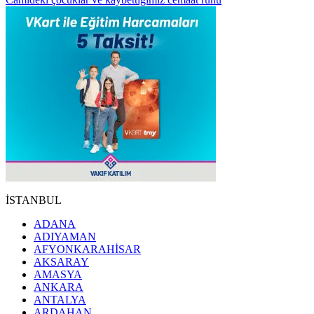
İSTANBUL
ADANA
ADIYAMAN
AFYONKARAHİSAR
AKSARAY
AMASYA
ANKARA
ANTALYA
ARDAHAN