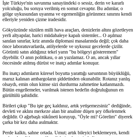
İşte Türkiye'nin savunma sanayiindeki o sessiz, derin ve kararlı
yolculuğu, bu soruya verilmiş en somut cevaptır. Bu adımlar, o
gölge uykusundan uyanma ve egemenliğin görünmez sınırını kendi
elleriyle yeniden çizme iradesidir.
Gökyüzünde süzülen milli hava araçları, denizlerin altını gözetleyen
yerli altyapılar, harici müdahaleye kapalı sistemler... O aşılmaz
sanılan sınırlar, kriz anında diplomasi masalarında değil; çok daha
önce laboratuvarlarda, atölyelerde ve uykusuz gecelerde çizilir.
Görüntü satın aldığınız tekel yarın "bu bölgeyi gösteremem"
diyebilir. O anın politikası, o an yazılamaz. O an, ancak yıllar
öncesinde atılmış dürüst ve inatçı adımlar konuşur.
Bu inatçı adımların küresel boyutta yarattığı sarsıntının büyüklüğü,
maruz kalınan ambargoların şiddetinden okunabilir. Rotanız yanlış
olsaydı, emin olun kimse sizi durdurma zahmetine katlanmazdı.
Bütün engellemeler, varılmak istenen hedefin doğruluğunun en
gürültülü şahididir.
Birileri çıkıp "Bu işte geç kaldınız, artık yetişemezsiniz" dediğinde,
devleti ve aklını merkeze alan bir analiste düşen şey öfkelenmek
değildir. O ağırbaşlı sükûneti koruyup, "Öyle mi? Görelim" diyerek
çarka bir kez daha asılmaktır.
Perde kalktı, sahne ortada. Umut; artık bileyici beklemeyen, kendi