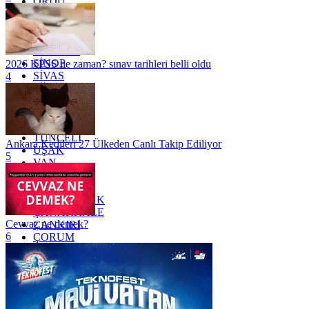
ORDU
OSMANİYE
RİZE
SAKARYA
SAMSUN
SİNOP
2026 KPSS ne zaman? sınav tarihleri belli oldu
SİVAS
4
SİİRT
TEKİRDAĞ
TOKAT
TRABZON
TUNCELİ
Ankara Kedileri 27 Ülkeden Canlı Takip Ediliyor
UŞAK
5
VAN
YALOVA
YOZGAT
ZONGULDAK
ÇANAKKALE
Cevvaz ne demek?
ÇANKIRI
6
ÇORUM
İSTANBUL
İZMİR
ŞANLIURFA
ŞIRNAK