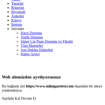
Yazarlar
Röportaj
Biyografi
Anketler
Künye
İletişim
Servisler
Hava Durumu
Trafik Durumu
Süper Lig Puan Durumu ve Fikstür
Tüm Manşetler
Son Dakika Haberleri
Haber Arşivi
Web sitemizden ayrılıyorsunuz
Bu bağlantı sizi
https://www.milatgazetesi.com
dışındaki bir siteye
yönlendiriyor.
Sayfada Kal
Devam Et