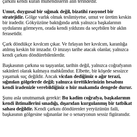
çarkını kendi kuran mühendislerin alın terindedir.
Umut, duygusal bir sığınak değil, bizatihi rasyonel bir
stratejidir.
Gölge varlık olmak teslimiyetse, umut ve üretim keskin
bir iradedir. Gökyüzüne baktığında artık yalnızca başkalarının
uydularını görmeyen, orada kendi yıldızını da seçebilen bir aklın
ferasetidir.
Çark döndükçe kıvılcım çıkar. Ve fırlayan her kıvılcım, karanlığa
atılmış keskin bir imzadır. O imzayı tarihe atacak olanlar, yalnızca
kendi çarkını döndürebilenlerdir.
Başkasının çarkına su taşıyanlar, tarihin değil, yalnızca coğrafyanın
sakinleri olarak kalmaya mahkûmdur. Elbette, bir köşede sessizce
yaşamak suç değildir. Ancak
vicdan dediğimiz o ağır terazi,
sığınılan gölgelerde değil; yalnızca ürettiklerinizin hesabını
kendi iradenizle verebildiğiniz o hür makamda dengede durur.
Şunu asla unutmamak gerekir:
Bu kadim coğrafya, başkalarının
kendi ihtimallerini sınadığı, dışarıdan kurgulanmış bir tatbikat
sahası değildir.
Kendi çarkını döndürenler yeryüzünün faili,
başkasının gölgesine sığınanlar ise o senaryonun sessiz figüranıdır.