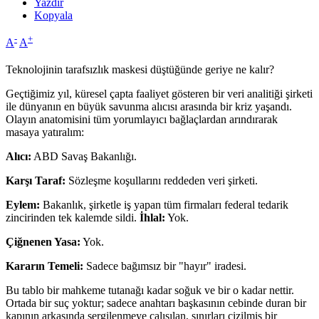
Yazdır
Kopyala
-
+
A
A
Teknolojinin tarafsızlık maskesi düştüğünde geriye ne kalır?
Geçtiğimiz yıl, küresel çapta faaliyet gösteren bir veri analitiği şirketi
ile dünyanın en büyük savunma alıcısı arasında bir kriz yaşandı.
Olayın anatomisini tüm yorumlayıcı bağlaçlardan arındırarak
masaya yatıralım:
Alıcı:
ABD Savaş Bakanlığı.
Karşı Taraf:
Sözleşme koşullarını reddeden veri şirketi.
Eylem:
Bakanlık, şirketle iş yapan tüm firmaları federal tedarik
zincirinden tek kalemde sildi.
İhlal:
Yok.
Çiğnenen Yasa:
Yok.
Kararın Temeli:
Sadece bağımsız bir "hayır" iradesi.
Bu tablo bir mahkeme tutanağı kadar soğuk ve bir o kadar nettir.
Ortada bir suç yoktur; sadece anahtarı başkasının cebinde duran bir
kapının arkasında sergilenmeye çalışılan, sınırları çizilmiş bir