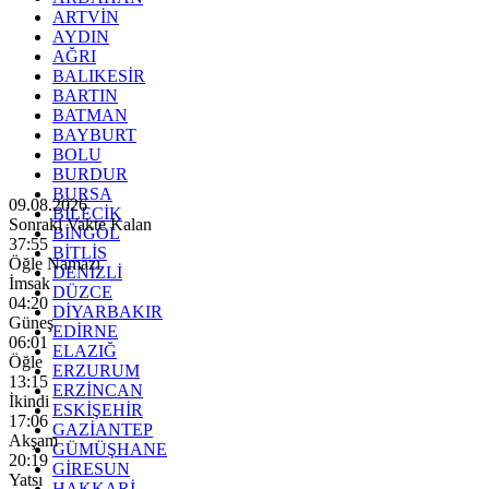
ARTVİN
AYDIN
AĞRI
BALIKESİR
BARTIN
BATMAN
BAYBURT
BOLU
BURDUR
BURSA
09.08.2026
BİLECİK
Sonraki Vakte Kalan
BİNGÖL
37:54
BİTLİS
Öğle Namazı
DENİZLİ
İmsak
DÜZCE
04:20
DİYARBAKIR
Güneş
EDİRNE
06:01
ELAZIĞ
Öğle
ERZURUM
13:15
ERZİNCAN
İkindi
ESKİŞEHİR
17:06
GAZİANTEP
Akşam
GÜMÜŞHANE
20:19
GİRESUN
Yatsı
HAKKARİ