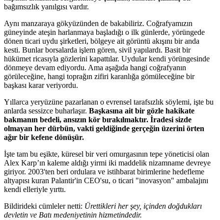
bağımsızlık yanılgısı vardır.
Aynı manzaraya gökyüzünden de bakabiliriz. Coğrafyamızın
güneyinde ateşin harlanmaya başladığı o ilk günlerde, yörüngede
dönen ticari uydu şirketleri, bölgeye ait görüntü akışını bir anda
kesti. Bunlar borsalarda işlem gören, sivil yapılardı. Basit bir
hükümet ricasıyla gözlerini kapattılar. Uydular kendi yörüngesinde
dönmeye devam ediyordu. Ama aşağıda hangi coğrafyanın
görüleceğine, hangi toprağın zifiri karanlığa gömüleceğine bir
başkası karar veriyordu.
Yıllarca yeryüzüne pazarlanan o evrensel tarafsızlık söylemi, işte bu
anlarda sessizce buharlaşır.
Başkasına ait bir gözle hakikate
bakmanın bedeli, ansızın kör bırakılmaktır. İradesi sizde
olmayan her dürbün, vakti geldiğinde gerçeğin üzerini örten
ağır bir kefene dönüşür.
İşte tam bu eşikte, küresel bir veri omurgasının tepe yöneticisi olan
Alex Karp’ın kaleme aldığı yirmi iki maddelik nizamname devreye
giriyor. 2003'ten beri ordulara ve istihbarat birimlerine hedefleme
altyapısı kuran Palantir'in CEO'su, o ticari "inovasyon" ambalajını
kendi elleriyle yırttı.
Bildirideki cümleler netti:
Ürettikleri her şey, içinden doğdukları
devletin ve Batı medeniyetinin hizmetindedir.