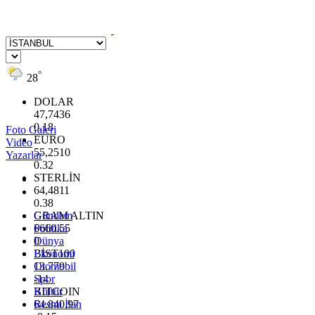
°
28
DOLAR
47,7436
0.18
Foto Galeri
EURO
Video
55,2510
Yazarlar
0.32
STERLİN
64,4811
0.38
GRAM ALTIN
Gündem
6660.55
Politika
0
Dünya
BİST100
Ekonomi
13.779
Otomobil
-14
Spor
BITCOIN
Kültür
64.840,97
Resmi İlan