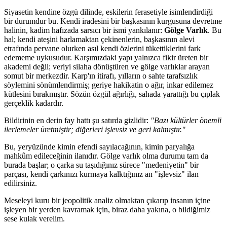
Siyasetin kendine özgü dilinde, eskilerin ferasetiyle isimlendirdiği
bir durumdur bu. Kendi iradesini bir başkasının kurgusuna devretme
halinin, kadim hafızada sarsıcı bir ismi yankılanır:
Gölge Varlık
. Bu
hal; kendi ateşini harlamaktan çekinenlerin, başkasının alevi
etrafında pervane olurken asıl kendi özlerini tükettiklerini fark
edememe uykusudur. Karşımızdaki yapı yalnızca fikir üreten bir
akademi değil; veriyi silaha dönüştüren ve gölge varlıklar arayan
somut bir merkezdir. Karp'ın itirafı, yılların o sahte tarafsızlık
söylemini sönümlendirmiş; geriye hakikatin o ağır, inkar edilemez
kütlesini bırakmıştır. Sözün özgül ağırlığı, sahada yarattığı bu çıplak
gerçeklik kadardır.
Bildirinin en derin fay hattı şu satırda gizlidir:
"Bazı kültürler önemli
ilerlemeler üretmiştir; diğerleri işlevsiz ve geri kalmıştır."
Bu, yeryüzünde kimin efendi sayılacağının, kimin paryalığa
mahkûm edileceğinin ilanıdır. Gölge varlık olma durumu tam da
burada başlar; o çarka su taşıdığınız sürece "medeniyetin" bir
parçası, kendi çarkınızı kurmaya kalktığınız an "işlevsiz" ilan
edilirsiniz.
Meseleyi kuru bir jeopolitik analiz olmaktan çıkarıp insanın içine
işleyen bir yerden kavramak için, biraz daha yakına, o bildiğimiz
sese kulak verelim.