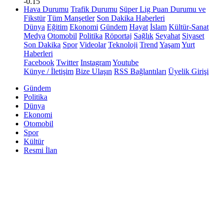
-0.15
Hava Durumu
Trafik Durumu
Süper Lig Puan Durumu ve
Fikstür
Tüm Manşetler
Son Dakika Haberleri
Dünya
Eğitim
Ekonomi
Gündem
Hayat
İslam
Kültür-Sanat
Medya
Otomobil
Politika
Röportaj
Sağlık
Seyahat
Siyaset
Son Dakika
Spor
Videolar
Teknoloji
Trend
Yaşam
Yurt
Haberleri
Facebook
Twitter
Instagram
Youtube
Künye / İletişim
Bize Ulaşın
RSS Bağlantıları
Üyelik Girişi
Gündem
Politika
Dünya
Ekonomi
Otomobil
Spor
Kültür
Resmi İlan