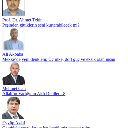
Prof. Dr. Ahmet Tekin
Peşinden gittiklerin seni kurtarabilecek mi?
Ali Akbaba
Mekke’de yeni denklem: Üç ülke, dört güç ve eksik olan insan
Mehmet Can
Allah’ın Varlığının Aklî Delilleri- 8
Eyyüp Azlal
Camideki çocuklar ve kaybettiğimiz cemaat ruhu