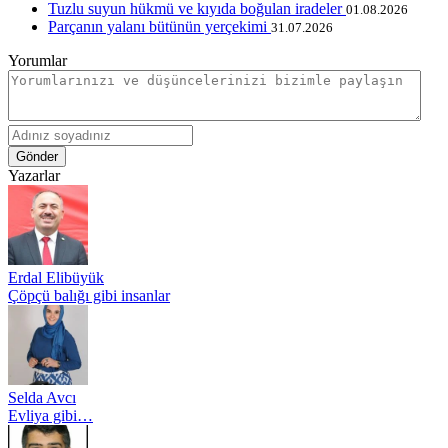
Tuzlu suyun hükmü ve kıyıda boğulan iradeler
01.08.2026
Parçanın yalanı bütünün yerçekimi
31.07.2026
Yorumlar
Gönder
Yazarlar
Erdal Elibüyük
Çöpçü balığı gibi insanlar
Selda Avcı
Evliya gibi…