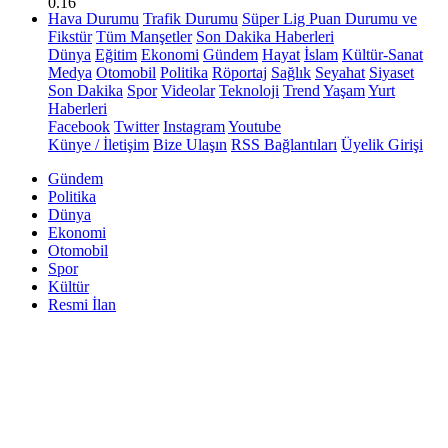
0.16
Hava Durumu
Trafik Durumu
Süper Lig Puan Durumu ve
Fikstür
Tüm Manşetler
Son Dakika Haberleri
Dünya
Eğitim
Ekonomi
Gündem
Hayat
İslam
Kültür-Sanat
Medya
Otomobil
Politika
Röportaj
Sağlık
Seyahat
Siyaset
Son Dakika
Spor
Videolar
Teknoloji
Trend
Yaşam
Yurt
Haberleri
Facebook
Twitter
Instagram
Youtube
Künye / İletişim
Bize Ulaşın
RSS Bağlantıları
Üyelik Girişi
Gündem
Politika
Dünya
Ekonomi
Otomobil
Spor
Kültür
Resmi İlan