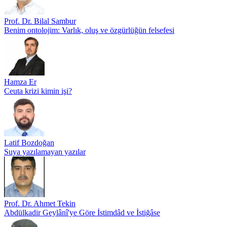
Prof. Dr. Bilal Sambur
Benim ontolojim: Varlık, oluş ve özgürlüğün felsefesi
Hamza Er
Ceuta krizi kimin işi?
Latif Bozdoğan
Suya yazılamayan yazılar
Prof. Dr. Ahmet Tekin
Abdülkadir Geylânî'ye Göre İstimdâd ve İstiğâse