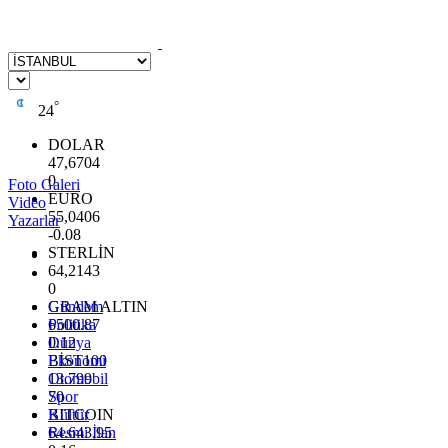
°
24
DOLAR
47,6704
0
Foto Galeri
EURO
Video
55,0406
Yazarlar
-0.08
STERLİN
64,2143
0
GRAM ALTIN
Gündem
6500.87
Politika
0.12
Dünya
BİST100
Ekonomi
13.799
Otomobil
70
Spor
BITCOIN
Kültür
64.643,95
Resmi İlan