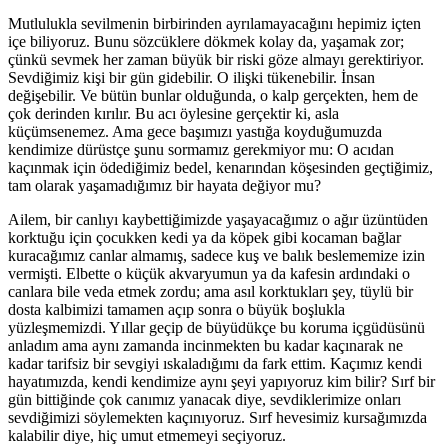
Mutlulukla sevilmenin birbirinden ayrılamayacağını hepimiz içten
içe biliyoruz. Bunu sözcüklere dökmek kolay da, yaşamak zor;
çünkü sevmek her zaman büyük bir riski göze almayı gerektiriyor.
Sevdiğimiz kişi bir gün gidebilir. O ilişki tükenebilir. İnsan
değişebilir. Ve bütün bunlar olduğunda, o kalp gerçekten, hem de
çok derinden kırılır. Bu acı öylesine gerçektir ki, asla
küçümsenemez. Ama gece başımızı yastığa koyduğumuzda
kendimize dürüstçe şunu sormamız gerekmiyor mu: O acıdan
kaçınmak için ödediğimiz bedel, kenarından köşesinden geçtiğimiz,
tam olarak yaşamadığımız bir hayata değiyor mu?
Ailem, bir canlıyı kaybettiğimizde yaşayacağımız o ağır üzüntüden
korktuğu için çocukken kedi ya da köpek gibi kocaman bağlar
kuracağımız canlar almamış, sadece kuş ve balık beslememize izin
vermişti. Elbette o küçük akvaryumun ya da kafesin ardındaki o
canlara bile veda etmek zordu; ama asıl korktukları şey, tüylü bir
dosta kalbimizi tamamen açıp sonra o büyük boşlukla
yüzleşmemizdi. Yıllar geçip de büyüdükçe bu koruma içgüdüsünü
anladım ama aynı zamanda incinmekten bu kadar kaçınarak ne
kadar tarifsiz bir sevgiyi ıskaladığımı da fark ettim. Kaçımız kendi
hayatımızda, kendi kendimize aynı şeyi yapıyoruz kim bilir? Sırf bir
gün bittiğinde çok canımız yanacak diye, sevdiklerimize onları
sevdiğimizi söylemekten kaçınıyoruz. Sırf hevesimiz kursağımızda
kalabilir diye, hiç umut etmemeyi seçiyoruz.