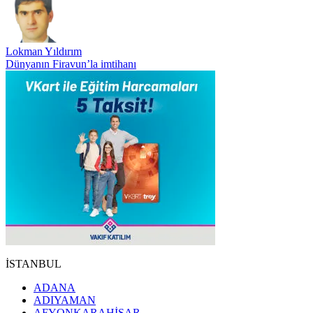
Lokman Yıldırım
Dünyanın Firavun’la imtihanı
İSTANBUL
ADANA
ADIYAMAN
AFYONKARAHİSAR