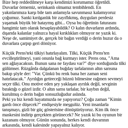
Bize hep reddedilmeye karşı kendimizi korumamız öğretildi.
Duvarlar örmemiz, serinkanlı olmamız tembihlendi. En
yakınlarımıza karşı bile tam anlamıyla savunmasız kalamıyoruz
çoğumuz. Sanki kırılganlık bir zayıflıkmış, duyguları perdesiz
yaşamak büyük bir hataymış gibi... Oysa bu öğretinin faturasını
hangimiz tam olarak hesaplayabildik? O kalın duvarların ardında,
dışarıda kalanlar yalnızca hayal kırıklıkları olmuyor ne yazık ki.
Neşe de, samimiyet de, gerçek bir bağın verdiği o derin huzur da o
duvarlara çarpıp geri dönüyor.
Küçük Prens'teki tilkiyi hatırlayalım. Tilki, Küçük Prens'ten
evcilleştirilmeyi, yani onunla bağ kurmayı ister. Prens ona, "Ama
sen ağlayacaksın. Bunun sana ne faydası var?" diye sorduğunda tilki
gülümser. Rüzgârda dalgalanan buğday tarlalarının altın sarısına
bakıp şöyle der: "Var. Çünkü bu renk bana her zaman seni
hatırlatacak." Ayrılığın getireceği hüznü bilmesine rağmen sevmeyi
seçer tilki. Onu motive eden şey yaklaşan ayrılık değil, sevginin
bıraktığı o güzel izdir. O altın sarısı tarlalar, bir kaybın değil,
kurulmuş o derin bağın sonsuzluğudur aslında.
Peki ya biz kendi hayatımızda ne yapıyoruz? Çoğu zaman "Kimin
gardı önce düşecek?" endişesiyle meşgulüz. Yeni insanlarla
tanışmayı, gizli bir güç gösterisine dönüştürüyoruz. Kim ilk önce
maskesini indirip gerçekten görünecek? Ne yazık ki bu oyunun bir
kazananı olmuyor. Günün sonunda, herkes kendi duvarının
arkasında, kendi kalesinde yapayalnız kalıyor.