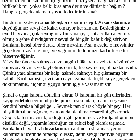
özümüzden ne kadarını açtığımızdır. Yüzeysel ama yıllarca süren bir
birliktelik mi, yoksa belki kısa ama derin ve dürüst bir bağ mı?
Hangisi gerçek anlamda yaşadık dedirtir insana?
Bu durum sadece romantik aşkla da sınırlı değil. Arkadaşlarımıza
duyduğumuz sevgi de kalıcı olmuyor her zaman. Beslediğimiz o
evcil hayvana, çok sevdiğimiz bir sanatçıya, hatta yıllarca evimiz
olmuş o şehre duyduğumuz sevgi de bir gün kabuk değiştiriyor.
Bunların hepsi birer durak, birer mevsim. Asıl mesele, o mevsimler
geçerken rüzgârı, güneşi ve yağmuru iliklerimize kadar hissedip
hissetmediğimiz.
Yüzyıllar önce yazılmış o dize bugün hâlâ aynı tazelikte yüzümüze
çarpıyor: Sevmiş ve kaybetmiş olmak, hiç sevmemiş olmaktan iyidir.
Çünkü yara almamış bir kalp, aslında sahneye hiç çıkmamış bir
kalptir. Kırılmamıştır, evet; ama aynı zamanda hiçbir şeye gerçekten
dokunmamış, hiçbir duyguyu derinliğiyle yaşamamıştır.
Şimdi o uçan balona dönelim tekrar. O balonun bir gün ellerinden
kayıp gidebileceğini bilip de ipini sımsıkı tutan, o anın neşesine
kendini bırakan bilgeliğe... Sevmek tam olarak böyle bir şey. Her
bitiş ihtimaline rağmen, o an orada olabilme cesaretini göstermek.
Göğüs kafesini açmak, olduğun gibi görünmek ve kırılganlığını bir
eksiklik değil, yaşamla kurduğun en sahici bağ olarak taşımak.
Bırakalım hayat bizi duvarlarımızın ardında esir almak yerine,
kalbimizin üzerinde bıraktığı o eşsiz, derin sevgi izleriyle büyütsün.
Ne de olsa hepimiz, en çok incinmeyi göze alabildiğimiz yerlerden