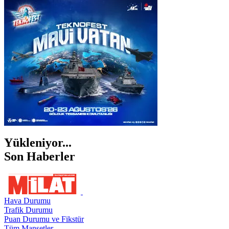
İSTANBUL
İZMİR
ŞANLIURFA
ŞIRNAK
Yükleniyor...
Son Haberler
Hava Durumu
Trafik Durumu
Puan Durumu ve Fikstür
Tüm Manşetler