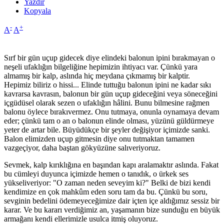
Yazdır
Kopyala
-
+
A
A
Sırf bir gün uçup gidecek diye elindeki balonun ipini bırakmayan o
neşeli ufaklığın bilgeliğine hepimizin ihtiyacı var. Çünkü yara
almamış bir kalp, aslında hiç meydana çıkmamış bir kalptir.
Hepimiz biliriz o hissi... Elinde tuttuğu balonun ipini ne kadar sıkı
kavrarsa kavrasın, balonun bir gün uçup gideceğini veya söneceğini
içgüdüsel olarak sezen o ufaklığın hâlini. Bunu bilmesine rağmen
balonu öylece bırakıvermez. Onu tutmaya, onunla oynamaya devam
eder; çünkü tam o an o balonun elinde olması, yüzünü güldürmeye
yeter de artar bile. Büyüdükçe bir şeyler değişiyor içimizde sanki.
Balon elimizden uçup gitmesin diye onu tutmaktan tamamen
vazgeçiyor, daha baştan gökyüzüne salıveriyoruz.
Sevmek, kalp kırıklığına en başından kapı aralamaktır aslında. Fakat
bu cümleyi duyunca içimizde hemen o tanıdık, o ürkek ses
yükseliveriyor: "O zaman neden seveyim ki?" Belki de bizi kendi
kendimize en çok mahkûm eden soru tam da bu. Çünkü bu soru,
sevginin bedelini ödemeyeceğimize dair içten içe aldığımız sessiz bir
karar. Ve bu kararı verdiğimiz an, yaşamanın bize sunduğu en büyük
armağanı kendi ellerimizle usulca itmiş oluyoruz.