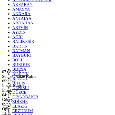
AKSARAY
AMASYA
ANKARA
ANTALYA
ARDAHAN
ARTVİN
AYDIN
AĞRI
BALIKESİR
BARTIN
BATMAN
BAYBURT
BOLU
BURDUR
BURSA
07.08.2026
BİLECİK
Sonraki Vakte Kalan
BİNGÖL
05:23:43
BİTLİS
İmsak Namazı
DENİZLİ
İmsak
DÜZCE
04:17
DİYARBAKIR
Güneş
EDİRNE
05:59
ELAZIĞ
Öğle
ERZURUM
13:15