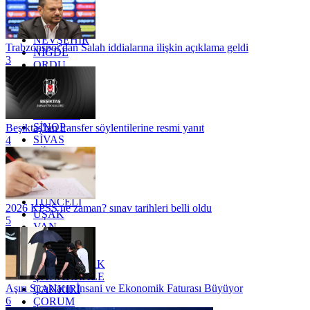
MERSİN
MUĞLA
MUŞ
NEVŞEHİR
Trabzonspor'dan Salah iddialarına ilişkin açıklama geldi
NİĞDE
3
ORDU
OSMANİYE
RİZE
SAKARYA
SAMSUN
SİNOP
Beşiktaş'tan transfer söylentilerine resmi yanıt
SİVAS
4
SİİRT
TEKİRDAĞ
TOKAT
TRABZON
TUNCELİ
2026 KPSS ne zaman? sınav tarihleri belli oldu
UŞAK
5
VAN
YALOVA
YOZGAT
ZONGULDAK
ÇANAKKALE
Aşırı Sıcakların İnsani ve Ekonomik Faturası Büyüyor
ÇANKIRI
6
ÇORUM