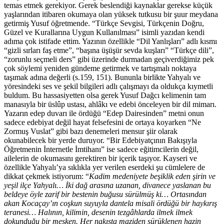
temas etmek gerekiyor. Gerek beslendiği kaynaklar gerekse küçük
yaşlarından itibaren okumaya olan yüksek tutkusu bir şuur meydana
getirmiş Yusuf öğretmende. “Türkçe Sevgisi, Türkçenin Doğru,
Güzel ve Kurallarına Uygun Kullanılması” isimli yazıdan kendi
adıma çok istifade ettim. Yazının özellikle “Dil Yanlışları” adlı kısmı
“gizli sırları faş etme”, “başına üşüşür sevda kuşları” “Türkçe dili”,
“zorunlu seçmeli ders” gibi üzerinde durmadan geçiverdiğimiz pek
çok söylemi yeniden gündeme getirmek ve tartışmalı noktaya
taşımak adına değerli (s.159, 151). Bununla birlikte Yahyalı ve
yöresindeki ses ve şekil bilgileri adlı çalışmayı da oldukça kıymetli
buldum. Bu hassasiyetten olsa gerek Yusuf Dağcı kelimenin tam
manasıyla bir üslûp ustası, ahlâkı ve edebi önceleyen bir dil mimarı.
Yazarın edep duvarı ile ördüğü “Edep Dairesinden” metni onun
sadece edebiyat değil hayat felsefesini de ortaya koyarken “Ne
Zormuş Vuslat” gibi bazı denemeleri mensur şiir olarak
okunabilecek bir yerde duruyor. “Bir Edebiyatçının Bakışıyla
Öğretmenin İnternetle İmtihanı” ise sadece eğitimcilerin değil,
ailelerin de okumasını gerektiren bir içerik taşıyor. Kayseri ve
özellikle Yahyalı’ya sıklıkla yer verilen eserdeki şu cümlelere de
dikkat çekmek istiyorum: “
Kadim medeniyete beşiklik eden şirin ve
yeşil ilçe Yahyalı… İki dağ arasına uzanan, divanece yaslanan bu
beldeye öyle zarif bir bestenin buğusu sürülmüş ki… Ortasından
akan Kocaçay’ın coşkun suyuyla dantela misali ördüğü bir haykırış
teranesi… Halının, kilimin, desenin tezgâhlarda ilmek ilmek
dokunduğu bir mesken. Her nakışta maziden sürüklenen hazin