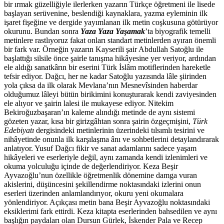
bir ırmak güzelliğiyle ilerlerken yazarın Türkçe öğretmeni ile lisede
başlayan serüvenine, beslendiği kaynaklara, yazma eyleminin ilk
işaret fişeğine ve dergide yayımlanan ilk metin coşkusuna götürüyor
okurunu. Bundan sonra
Yaza Yaza Yaşamak
’ta biyografik temelli
metinlere rastlıyoruz fakat onları standart metinlerden ayıran önemli
bir fark var. Örneğin yazarın Kayserili şair Abdullah Satoğlu ile
başlattığı silsile önce şairle tanışma hikâyesine yer veriyor, ardından
ele aldığı sanatkârın bir eserini Türk İslâm motiflerinden hareketle
tefsir ediyor. Dağcı, her ne kadar Satoğlu yazısında lâle şiirinden
yola çıksa da ilk olarak Mevlana’nın Mesnevîsinden haberdar
olduğumuz lâleyi bütün birikimini konuşturarak kendi zaviyesinden
ele alıyor ve şairin lalesi ile mukayese ediyor. Nitekim
Bekiroğuzbaşaran’ın kaleme alındığı metinde de aynı sistemi
gözeten yazar, kısa bir girizgâhtan sonra şairin özgeçmişini,
Türk
Edebiyatı
dergisindeki metinlerinin üzerindeki tılsımlı tesirini ve
nihâyetinde onunla ilk karşılaşma ânı ve sohbetlerini detaylandırarak
anlatıyor. Yusuf Dağcı fikir ve sanat adamlarını sadece yaşam
hikâyeleri ve eserleriyle değil, aynı zamanda kendi izlenimleri ve
okuma yolculuğu içinde de değerlendiriyor. Keza Beşir
Ayvazoğlu’nun özellikle öğretmenlik dönemine damga vuran
akislerini, düşüncesini şekillendirme noktasındaki izlerini onun
eserleri üzerinden anlamlandırıyor, okuru yeni okumalara
yönlendiriyor. Açıkçası metin bana Beşir Ayvazoğlu noktasındaki
eksiklerimi fark ettirdi. Keza kitapta eserlerinden bahsedilen ve aynı
başlığın paydaları olan Dursun Gürlek, İskender Pala ve Recep