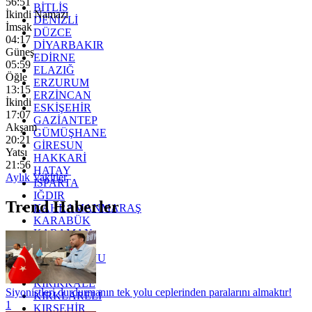
56:50
BİTLİS
İkindi Namazı
DENİZLİ
İmsak
DÜZCE
04:17
DİYARBAKIR
Güneş
EDİRNE
05:59
ELAZIĞ
Öğle
ERZURUM
13:15
ERZİNCAN
İkindi
ESKİŞEHİR
17:07
GAZİANTEP
Akşam
GÜMÜŞHANE
20:21
GİRESUN
Yatsı
HAKKARİ
21:56
HATAY
Aylık Vakitler
ISPARTA
IĞDIR
Trend Haberler
KAHRAMANMARAŞ
KARABÜK
KARAMAN
KARS
KASTAMONU
KAYSERİ
KIRIKKALE
Siyonistleri durdurmanın tek yolu ceplerinden paralarını almaktır!
KIRKLARELİ
1
KIRŞEHİR