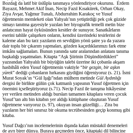
Bozdağ da latif bir üslûpla tanımaya yönlendiriyor okurunu. Erdem
Bayazıt, Mehmet Akif İnan, Necip Fazıl Kısakürek, Orhan Okay,
Ziya Avşar, Yağmur Tunalı, Abdurrahim Karakoç ve Yusuf
öğretmenin memleketi olan Yahyalı’nın yetiştirdiği pek çok güzide
simayı tanıtma gayesiyle yazılan her biyografik temelli metin bize
anlatıcının hayat öyküsünden kesitler de sunuyor. Sanatkârların
eserini tahlile çalışırken onların, kendisi üzerindeki tesirlerini de
kaleme alan bu tarz yazıların en sevdiğim yönü şaire ya da yazara
dair toplu bir çıkarım yapmaları, gözden kaçırdıklarımızı fark etme
imkânı sağlamaları. Bunun yanında satır aralarından anlatanı tanıma
başkalığı yaşatmaları. Kitapta “Aşk Şiirinin Düşündürdükleri”
yazısından Yahyalılı bir büyüğün talebi üzerine iki çobanla akşam
hasbihâli eden Yusuf öğretmenin vaktiyle “
bir gezgin, bir aşkın
yürek
” dediği çobanların hırkasını giydiğini öğreniyoruz (s. 21). İsmi
Murat Soyak’ın “Gül Işığı”ndan mülhem metinde
Gül Aydınlığı
dergisi ile birlikte gülün çok katmanlı yapısının Yusuf öğretmen için
önemini içselleştiriyoruz (s.71). Necip Fazıl ile tanışma hikâyesine
yer verilen metinden aldığı bursları tamamen kitaplara veren çocuk
Yusuf’tan altı bin kitabın yer aldığı kütüphane oluşturan Yusuf
öğretmene varıyoruz (s. 97), okuyan insan güzelliği… Zira bu
yazıların her biri sınırsız bir okuma tecrübesinden geçip konmuş gibi
kitaba.
Yusuf Dağcı’nın incelemelerinin dışında kalan müstakil denemeleri
de ayrı birer dünya. Buraya geçmeden önce, kitaptaki dil bilincine