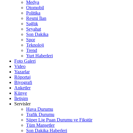
Medya
Otomobil
Politika
Resmi İlan
Sağlık
Seyahat
Son Dakika
Spor
Teknoloji
Trend
Yurt Haberleri
Foto Galeri
Video
Yazarlar
Röportaj
Biyografi
Anketler
Künye
İletişim
Servisler
Hava Durumu
Trafik Durumu
Süper Lig Puan Durumu ve Fikstür
Tüm Manşetler
Son Dakika Haberleri