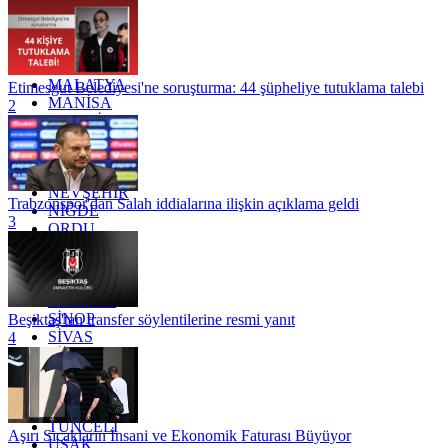
KOCAELİ
KONYA
KÜTAHYA
KİLİS
MALATYA
Etimesgut Belediyesi'ne soruşturma: 44 şüpheliye tutuklama talebi
MANİSA
2
MARDİN
MERSİN
MUĞLA
MUŞ
NEVŞEHİR
Trabzonspor'dan Salah iddialarına ilişkin açıklama geldi
NİĞDE
3
ORDU
OSMANİYE
RİZE
SAKARYA
SAMSUN
SİNOP
Beşiktaş'tan transfer söylentilerine resmi yanıt
SİVAS
4
SİİRT
TEKİRDAĞ
TOKAT
TRABZON
TUNCELİ
Aşırı Sıcakların İnsani ve Ekonomik Faturası Büyüyor
UŞAK