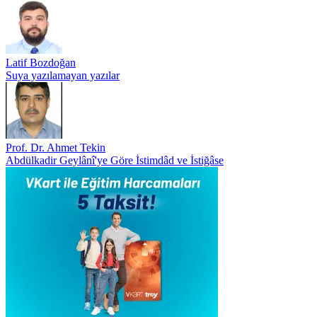
Latif Bozdoğan
Suya yazılamayan yazılar
Prof. Dr. Ahmet Tekin
Abdülkadir Geylânî'ye Göre İstimdâd ve İstiğâse