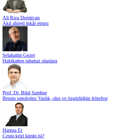
Ali Rıza Demircan
Akıl ahireti inkâr etmez
Selahattin Gezer
Hakikatten rahatsız olanlara
Prof. Dr. Bilal Sambur
Benim ontolojim: Varlık, oluş ve özgürlüğün felsefesi
Hamza Er
Ceuta krizi kimin işi?