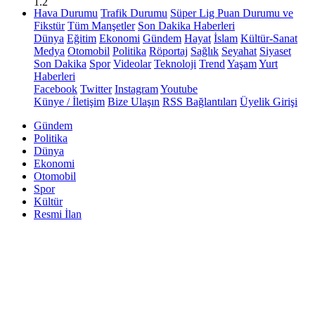
1.2
Hava Durumu
Trafik Durumu
Süper Lig Puan Durumu ve
Fikstür
Tüm Manşetler
Son Dakika Haberleri
Dünya
Eğitim
Ekonomi
Gündem
Hayat
İslam
Kültür-Sanat
Medya
Otomobil
Politika
Röportaj
Sağlık
Seyahat
Siyaset
Son Dakika
Spor
Videolar
Teknoloji
Trend
Yaşam
Yurt
Haberleri
Facebook
Twitter
Instagram
Youtube
Künye / İletişim
Bize Ulaşın
RSS Bağlantıları
Üyelik Girişi
Gündem
Politika
Dünya
Ekonomi
Otomobil
Spor
Kültür
Resmi İlan