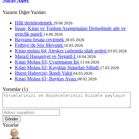
Nuray Alper
Yazarın Diğer Yazıları
Hâli derinleştirmek
29.06.2026
İnsan, Kitap ve Toplum Araştırmaları Derneğinde aile ve
gençlik paneli
14.06.2026
Bayramı fırsata çevirmek
28.05.2026
Fethiye’de Söz Mevsimi
16.05.2026
Kitap molası 64; Ateşkes çadırında silah sesleri
03.05.2026
Marazî Hassasiyet ve Negatif-I
18.04.2026
Kitap Molası 63; Uçurtmanın İpi
11.04.2026
Kitap Molası 62; Kayıklar Sulardan Silindi
17.03.2026
İftarın Habercisi; İkindi Vakti
04.03.2026
Kitap Molası 61; Baykuş Avazı
08.02.2026
Yorumlar (1)
Gönder
Yazarlar