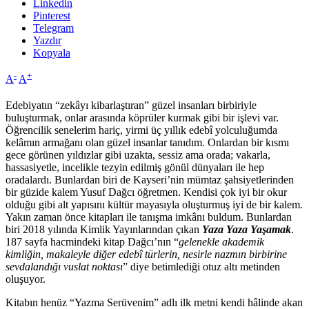
Linkedin
Pinterest
Telegram
Yazdır
Kopyala
-
+
A
A
Edebiyatın “zekâyı kibarlaştıran” güzel insanları birbiriyle
buluşturmak, onlar arasında köprüler kurmak gibi bir işlevi var.
Öğrencilik senelerim hariç, yirmi üç yıllık edebî yolculuğumda
kelâmın armağanı olan güzel insanlar tanıdım. Onlardan bir kısmı
gece görünen yıldızlar gibi uzakta, sessiz ama orada; vakarla,
hassasiyetle, incelikle tezyin edilmiş gönül dünyaları ile hep
oradalardı. Bunlardan biri de Kayseri’nin mümtaz şahsiyetlerinden
bir güzide kalem Yusuf Dağcı öğretmen. Kendisi çok iyi bir okur
olduğu gibi alt yapısını kültür mayasıyla oluşturmuş iyi de bir kalem.
Yakın zaman önce kitapları ile tanışma imkânı buldum. Bunlardan
biri 2018 yılında Kimlik Yayınlarından çıkan
Yaza Yaza Yaşamak
.
187 sayfa hacmindeki kitap Dağcı’nın “
gelenekle akademik
kimliğin, makaleyle diğer edebî türlerin, nesirle nazmın birbirine
sevdalandığı vuslat noktası
” diye betimlediği otuz altı metinden
oluşuyor.
Kitabın henüz “Yazma Serüvenim” adlı ilk metni kendi hâlinde akan