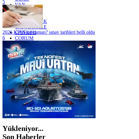
5
VAN
YALOVA
YOZGAT
ZONGULDAK
ÇANAKKALE
2026 KPSS ne zaman? sınav tarihleri belli oldu
ÇANKIRI
6
ÇORUM
İSTANBUL
İZMİR
ŞANLIURFA
ŞIRNAK
Yükleniyor...
Son Haberler