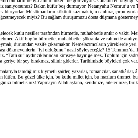
emri bilmaruf nehy-i anil münker” ile görevliydik. Cihadın en büyüğü s
miyiz sanıyorsunuz? Bakın küfür boş durmuyor. Netanyahu Nemrut’u ve 
 saldırıyorlar. Müslümanların kökünü kazımak için canhıraş çırpınıyorlar
lara buğzetmeyecek miyiz? Bu sağlam duruşumuzu dosta düşmana gösterm
 gelecek kutlu nesiller tarafından hürmetle, muhabbetle anılır o vakit. 
 Mehmed Âkif bugün hürmetle, muhabbetle, şükranla ve rahmetle anılıyo
 koymak, durumdan vazife çıkarmaktır. Nemelazımcıların yüreklerde yer
özyaşı dökmeyenlerin “iyi olduğunu” nasıl söyleyeceğiz? 15 Temmuz’da 
iz. “Tatlı su” aydıncıklarından kimseye hayır gelmez. Toplum için sadra
 geriye bir şey bırakmaz, silinir giderler. Tarihimizde böyleleri çok var.
şmalarıyla tanıdığımız kıymetli şairler, yazarlar, romancılar, sanatkârlar,
n lütfen. Bu güzel ülke için, bu kutlu millet için, bu mazlum ümmet, bu ş
ızı bilmelisiniz! Yapmayın Allah aşkına, kendinize, ailelerinize, biri
.