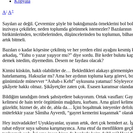
Kopyala
-
+
A
A
Sayıları az değil. Çevremize şöyle bir baktığımızda örneklerini bol bol
inzivaya çekilirler, neden toplumda görünmek istemezler? Bazılarının 
birikimlerinden, tecrübelerinden, düşüncelerinden bu toplumun, bilhas
artık bitmeli.
Bazıları o kadar köşesine çekilmiş ve her yerden elini ayağını kesmiş 
arkadaş, “Yahu o yazar yaşıyor mu?” diye sordu. Bir keder bulutu ka
demek istedim, diyemedim. Desem ne faydası olacak?
Kimisi küskün, haklı olabilirler de… Bekledikleri alakayı görmemişler.
hatırlamamış. Haksızlar mı? Ama her aydının topluma karşı görevi, b
günümüzde münevver “Ashab-ı Kehf” uykusuna yatamaz! Söyleyecek söz
şikâyete hakkı olmaz. Şikâyetçiler zaten çok. Esasen karamsar olanda
Bildiğim tanıdığım örnek şahsiyetlere bakıyorum. Ortak vasıfları: Gayr
kelimesi de hain terör örgütünün mağduru, kurbanı. Ama güzel kelime
güzeldir, hizmet de, abi de, abla da… İçini boşaltmak isteyenler defolu
mütefekkir yazar Sâmiha Ayverdi, “gayret kemerini kuşanmak” olarak ku
Hey inzivadakiler! Uyuklayanlar, uyanın artık, dert çok hemdert az. İ
rahat ediyor suya sabuna karışmayınca. Ama etraf da menfilikten ge