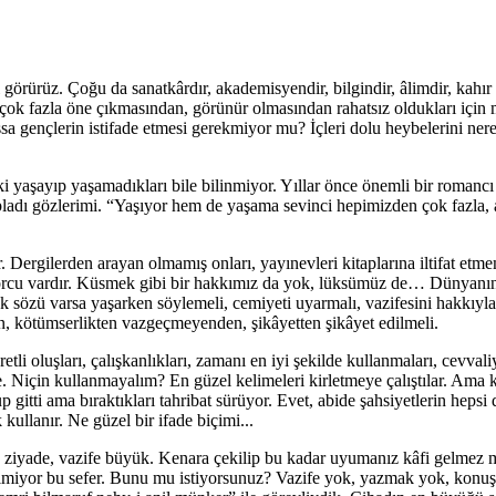
 görürüz. Çoğu da sanatkârdır, akademisyendir, bilgindir, âlimdir, kahır 
çok fazla öne çıkmasından, görünür olmasından rahatsız oldukları için 
sa gençlerin istifade etmesi gerekmiyor mu? İçleri dolu heybelerini ner
ki yaşayıp yaşamadıkları bile bilinmiyor. Yıllar önce önemli bir romancı
pladı gözlerimi. “Yaşıyor hem de yaşama sevinci hepimizden çok fazla,
 Dergilerden arayan olmamış onları, yayınevleri kitaplarına iltifat etme
orcu vardır. Küsmek gibi bir hakkımız da yok, lüksümüz de… Dünyanın h
ü varsa yaşarken söylemeli, cemiyeti uyarmalı, vazifesini hakkıyla ye
n, kötümserlikten vazgeçmeyenden, şikâyetten şikâyet edilmeli.
etli oluşları, çalışkanlıkları, zamanı en iyi şekilde kullanmaları, cevva
. Niçin kullanmayalım? En güzel kelimeleri kirletmeye çalıştılar. Ama
p gitti ama bıraktıkları tahribat sürüyor. Evet, abide şahsiyetlerin heps
llanır. Ne güzel bir ifade biçimi...
ş ziyade, vazife büyük. Kenara çekilip bu kadar uyumanız kâfi gelmez m
çilmiyor bu sefer. Bunu mu istiyorsunuz? Vazife yok, yazmak yok, kon