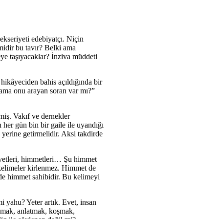
ekseriyeti edebiyatçı. Niçin
midir bu tavır? Belki ama
eye taşıyacaklar? İnziva müddeti
 hikâyeciden bahis açıldığında bir
 ama onu arayan soran var mı?”
miş. Vakıf ve dernekler
er gün bin bir gaile ile uyandığı
rine getirmelidir. Aksi takdirde
liyetleri, himmetleri… Şu himmet
 kelimeler kirlenmez. Himmet de
i de himmet sahibidir. Bu kelimeyi
i yahu? Yeter artık. Evet, insan
uşmak, anlatmak, koşmak,