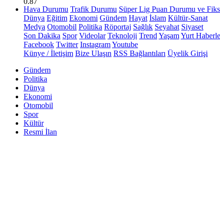
0.87
Hava Durumu
Trafik Durumu
Süper Lig Puan Durumu ve Fiks
Dünya
Eğitim
Ekonomi
Gündem
Hayat
İslam
Kültür-Sanat
Medya
Otomobil
Politika
Röportaj
Sağlık
Seyahat
Siyaset
Son Dakika
Spor
Videolar
Teknoloji
Trend
Yaşam
Yurt Haberle
Facebook
Twitter
Instagram
Youtube
Künye / İletişim
Bize Ulaşın
RSS Bağlantıları
Üyelik Girişi
Gündem
Politika
Dünya
Ekonomi
Otomobil
Spor
Kültür
Resmi İlan