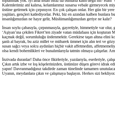
toplanmak yok. İyi ama insan biraz da bunlarla kaim değil mi? Hani “
Kalemlerimiz atıl kalırsa, kelamlarımız susarsa vebale girmeyecek 
üstüne getirmek için çırpınıyor. En çok çalışan onlar. Her gün bir yere
yaşlıları, gençleri katlediyorlar. Peki, biz en azından kalben bun
insanlığımızdan ne hayır gelir, Müslümanlığımızdan geriye ne kalır?
İnsan soylu çabasıyla, çırpınmasıyla, gayretiyle, himmetiyle var olur,
‘Aşiyan’ına çekilen Fikret’ten ziyade vatan müdafaası için koşturan
kaçmak değil, sorumluluğu üstlenmektir. Gerekirse taşın altına elini
şanlı al bayrak, bu aziz millet ve mübarek ümmet için alın teri ve g
susan sağcı veya solcu aydınları hiçbir vakit affetmedim, affetmemeliy
olsa kendi bohemlikleri ve bunalımlarıyla tatmin olmaya çalışırlar. Ama
İnzivada duranlar! Daha önce fikirleriyle, yazılarıyla, eserleriyle, çalı
Çıkın artık izbe ve loş köşelerinizden, üstünüze düşen görevi idrak edi
yapın! Davranmadığınız takdirde zaman tünelinde tamamen unutulacağın
Uyanın, meydanlara çıkın ve çalışmaya başlayın. Herkes sizi bekliyor