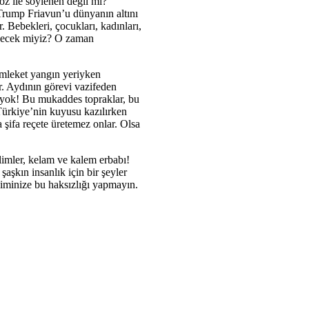
öz ile söylenen değil mi?
Trump Friavun’u dünyanın altını
. Bebekleri, çocukları, kadınları,
eyecek miyiz? O zaman
Memleket yangın yeriyken
r. Aydının görevi vazifeden
i yok! Bu mukaddes topraklar, bu
Türkiye’nin kuyusu kazılırken
 şifa reçete üretemez onlar. Olsa
 âlimler, kelam ve kalem erbabı!
aşkın insanlık için bir şeyler
kiminize bu haksızlığı yapmayın.