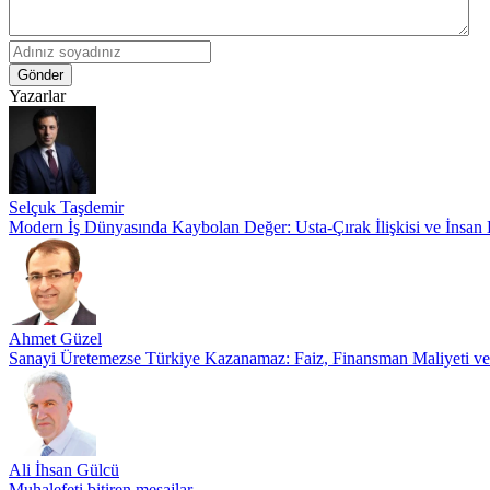
Gönder
Yazarlar
Selçuk Taşdemir
Modern İş Dünyasında Kaybolan Değer: Usta-Çırak İlişkisi ve İnsan
Ahmet Güzel
Sanayi Üretemezse Türkiye Kazanamaz: Faiz, Finansman Maliyeti v
Ali İhsan Gülcü
Muhalefeti bitiren mesajlar