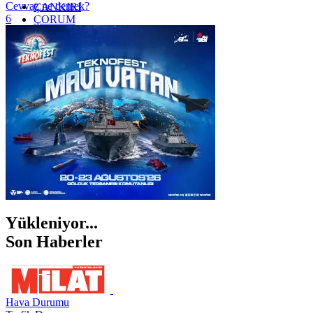
Cevvaz ne demek?
ÇANKIRI
6
ÇORUM
İSTANBUL
İZMİR
ŞANLIURFA
ŞIRNAK
Yükleniyor...
Son Haberler
Hava Durumu