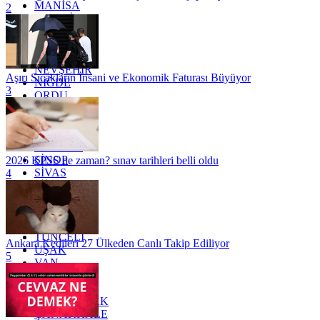
MANİSA
2
MARDİN
MERSİN
MUĞLA
MUŞ
NEVŞEHİR
Aşırı Sıcakların İnsani ve Ekonomik Faturası Büyüyor
NİĞDE
3
ORDU
OSMANİYE
RİZE
SAKARYA
SAMSUN
SİNOP
2026 KPSS ne zaman? sınav tarihleri belli oldu
SİVAS
4
SİİRT
TEKİRDAĞ
TOKAT
TRABZON
TUNCELİ
Ankara Kedileri 27 Ülkeden Canlı Takip Ediliyor
UŞAK
5
VAN
YALOVA
YOZGAT
ZONGULDAK
ÇANAKKALE