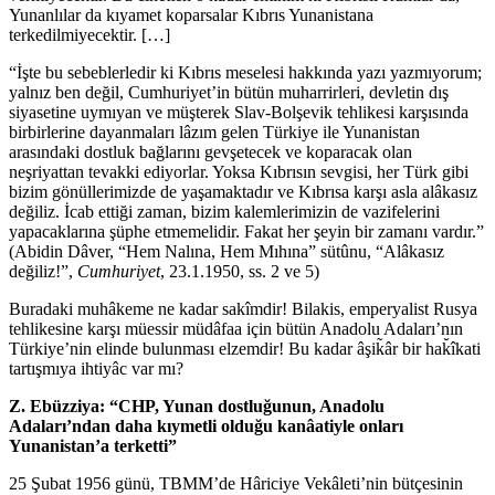
Yunanlılar da kıyamet koparsalar Kıbrıs Yunanistana
terkedilmiyecektir. […]
“İşte bu sebeblerledir ki Kıbrıs meselesi hakkında yazı yazmıyorum;
yalnız ben değil, Cumhuriyet’in bütün muharrirleri, devletin dış
siyasetine uymıyan ve müşterek Slav-Bolşevik tehlikesi karşısında
birbirlerine dayanmaları lâzım gelen Türkiye ile Yunanistan
arasındaki dostluk bağlarını gevşetecek ve koparacak olan
neşriyattan tevakki ediyorlar. Yoksa Kıbrısın sevgisi, her Türk gibi
bizim gönüllerimizde de yaşamaktadır ve Kıbrısa karşı asla alâkasız
değiliz. İcab ettiği zaman, bizim kalemlerimizin de vazifelerini
yapacaklarına şüphe etmemelidir. Fakat her şeyin bir zamanı vardır.”
(Abidin Dâver, “Hem Nalına, Hem Mıhına” sütûnu, “Alâkasız
değiliz!”,
Cumhuriyet
, 23.1.1950, ss. 2 ve 5)
Buradaki muhâkeme ne kadar sakîmdir! Bilakis, emperyalist Rusya
tehlikesine karşı müessir müdâfaa için bütün Anadolu Adaları’nın
Türkiye’nin elinde bulunması elzemdir! Bu kadar âşik̃âr bir hak̆îkati
tartışmıya ihtiyâc var mı?
Z. Ebüzziya: “CHP, Yunan dostluğunun, Anadolu
Adaları’ndan daha kıymetli olduğu kanâatiyle onları
Yunanistan’a terketti”
25 Şubat 1956 günü, TBMM’de Hâriciye Vekâleti’nin bütçesinin