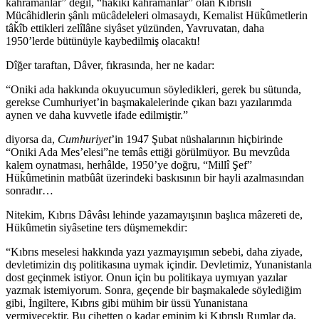
kahramanlar” değil, “hak̆îk̆î kahramanlar” olan Kıbrıslı
Mücâhidlerin şânlı mücâdeleleri olmasaydı, Kemalist Hük̃ûmetlerin
tâk̆îb ettikleri zelîlâne siyâset yüzünden, Yavruvatan, daha
1950’lerde bütünüyle kaybedilmiş olacaktı!
Dîğer taraftan, Dâver, fıkrasında, her ne kadar:
“Oniki ada hakkında okuyucumun söyledikleri, gerek bu sütunda,
gerekse Cumhuriyet’in başmakalelerinde çıkan bazı yazılarımda
aynen ve daha kuvvetle ifade edilmiştir.”
diyorsa da,
Cumhuriyet
’in 1947 Şubat nüshalarının hiçbirinde
“Oniki Ada Mes’elesi”ne temâs ettiği görülmüyor. Bu mevzûda
kalem oynatması, herhâlde, 1950’ye doğru, “Millî Şef”
Hük̃ûmetinin matbûât üzerindeki baskısının bir hayli azalmasından
sonradır…
Nitekim, Kıbrıs Dâvâsı lehinde yazamayışının başlıca mâzereti de,
Hükûmetin siyâsetine ters düşmemekdir:
“Kıbrıs meselesi hakkında yazı yazmayışımın sebebi, daha ziyade,
devletimizin dış politikasına uymak içindir. Devletimiz, Yunanistanla
dost geçinmek istiyor. Onun için bu politikaya uymıyan yazılar
yazmak istemiyorum. Sonra, geçende bir başmakalede söylediğim
gibi, İngiltere, Kıbrıs gibi mühim bir üssü Yunanistana
vermiyecektir. Bu cihetten o kadar eminim ki Kıbrıslı Rumlar da,