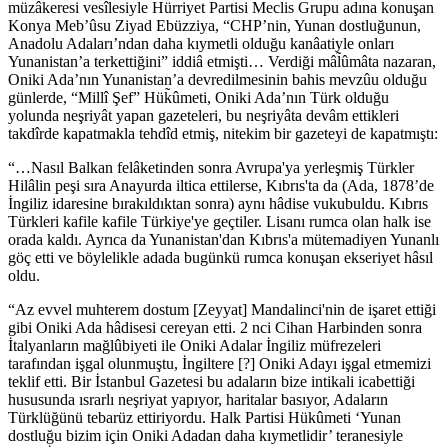
müzâkeresi vesîlesiyle Hürriyet Partisi Meclis Grupu adına konuşan
Konya Meb’ûsu Ziyad Ebüzziya, “CHP’nin, Yunan dostluğunun,
Anadolu Adaları’ndan daha kıymetli olduğu kanâatiyle onları
Yunanistan’a terkettiğini” iddiâ etmişti… Verdiği mâl̃ûmâta nazaran,
Oniki Ada’nın Yunanistan’a devredilmesinin bahis mevzûu olduğu
günlerde, “Millî Şef” Hük̃ûmeti, Oniki Ada’nın Türk olduğu
yolunda neşriyât yapan gazeteleri, bu neşriyâta devâm ettikleri
takdîrde kapatmakla tehdîd etmiş, nitekim bir gazeteyi de kapatmıştı:
“…Nasıl Balkan felâketinden sonra Avrupa'ya yerleşmiş Türkler
Hilâlin peşi sıra Anayurda iltica ettilerse, Kıbrıs'ta da (Ada, 1878’de
İngiliz idaresine bırakıldıktan sonra) aynı hâdise vukubuldu. Kıbrıs
Türkleri kafile kafile Türkiye'ye geçtiler. Lisanı rumca olan halk ise
orada kaldı. Ayrıca da Yunanistan'dan Kıbrıs'a mütemadiyen Yunanlı
göç etti ve böylelikle adada bugünkü rumca konuşan ekseriyet hâsıl
oldu.
“Az evvel muhterem dostum [Zeyyat] Mandalinci'nin de işaret ettiği
gibi Oniki Ada hâdisesi cereyan etti. 2 nci Cihan Harbinden sonra
İtalyanların mağlûbiyeti ile Oniki Adalar İngiliz müfrezeleri
tarafından işgal olunmuştu, İngiltere [?] Oniki Adayı işgal etmemizi
teklif etti. Bir İstanbul Gazetesi bu adaların bize intikali icabettiği
hususunda ısrarlı neşriyat yapıyor, haritalar basıyor, Adaların
Türklüğünü tebarüz ettiriyordu. Halk Partisi Hükûmeti ‘Yunan
dostluğu bizim için Oniki Adadan daha kıymetlidir’ teranesiyle