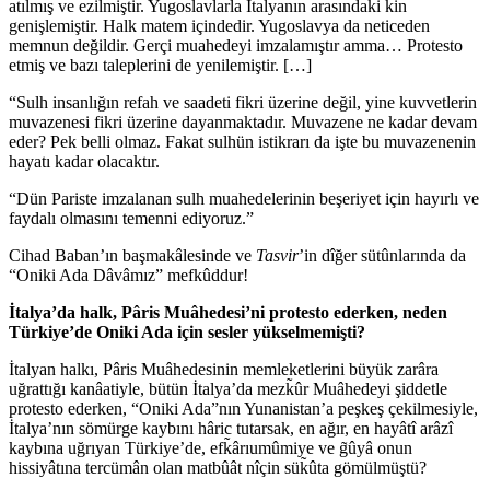
atılmış ve ezilmiştir. Yugoslavlarla İtalyanın arasındaki kin
genişlemiştir. Halk matem içindedir. Yugoslavya da neticeden
memnun değildir. Gerçi muahedeyi imzalamıştır amma… Protesto
etmiş ve bazı taleplerini de yenilemiştir. […]
“Sulh insanlığın refah ve saadeti fikri üzerine değil, yine kuvvetlerin
muvazenesi fikri üzerine dayanmaktadır. Muvazene ne kadar devam
eder? Pek belli olmaz. Fakat sulhün istikrarı da işte bu muvazenenin
hayatı kadar olacaktır.
“Dün Pariste imzalanan sulh muahedelerinin beşeriyet için hayırlı ve
faydalı olmasını temenni ediyoruz.”
Cihad Baban’ın başmakâlesinde ve
Tasvir
’in dîğer sütûnlarında da
“Oniki Ada Dâvâmız” mefkûddur!
İtalya’da halk, Pâris Muâhedesi’ni protesto ederken, neden
Türkiye’de Oniki Ada için sesler yükselmemişti?
İtalyan halkı, Pâris Muâhedesinin memleketlerini büyük zarâra
uğrattığı kanâatiyle, bütün İtalya’da mezk̃ûr Muâhedeyi şiddetle
protesto ederken, “Oniki Ada”nın Yunanistan’a peşkeş çekilmesiyle,
İtalya’nın sömürge kaybını hâric tutarsak, en ağır, en hayâtî arâzî
kaybına uğrıyan Türkiye’de, efk̃ârıumûmiye ve g̃ûyâ onun
hissiyâtına tercümân olan matbûât nîçin sük̃ûta gömülmüştü?