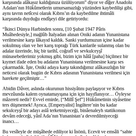
karşısında alâkasız kaldığınıza üzülüyorum” diyor ve dîğer Anadolu
Adaları’nın Hük̃ûmetlerin umursamazlığı yüzünden kaybedilişi gibi,
aynı tavrın netîcesi olarak Kıbrıs’ın da kaybedilme ihtimâli
karşısında duyduğu endîşeyi dile getiriyordu:
“İkinci Dünya Harbinden sonra, [10 Şubat 1947 Pâris
Muâhedesiyle,] mağlûb İtalyadan alınan Oniki adanın Yunanistana
verilmesine karşı lâkayıd kaldık. Sanki yurdumuzun içine kadar
sokulmuş olan ve her karış toprağı Türk kanlarile sulanmış olan bu
adalar üzerinde, hiç bir tarihî, coğrafî ve sevkulceyşî
münasebetlerimiz yokmuş gibi, bizim için hâlâ [paha] biçilmez bir
kıymet ifade eden bu adaların Yunanistana verilmesine karşı ses
çıkarmadık. İşte, Oniki adaya karşı takındığımız alâkasızlığın bir
neticesi olarak bugün de Kıbrıs adasının Yunanistana verilmesi için
harekete geçilmiştir…”
Abidin Dâver, aslında okurunun hissiyâtını paylaşıyor ve Kıbrıs
mevzûunda kalem oynatamayışına için için hayıflanıyor… Öyleyse
mâzereti nedir? Evvel emirde, [“Millî Şef”] Hük̃ûmetinin siyâsetine
ters düşmemek! Ayrıca, [Emperyalist] İngiltere’nin bu kadar
sekulceyşî bir adayı aslâ terketmiyeceği, binâenaleyh statükonun
devâm edeceği, yânî Ada’nın Yunanistan’a devredilmiyeceği
inancı…
Bu vesîleyle de müşâhede ediliyor ki İnönü, Ecevit ve emsâli “sahte