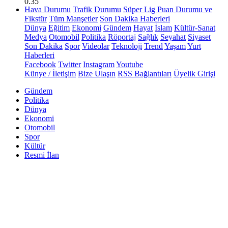
0.35
Hava Durumu
Trafik Durumu
Süper Lig Puan Durumu ve
Fikstür
Tüm Manşetler
Son Dakika Haberleri
Dünya
Eğitim
Ekonomi
Gündem
Hayat
İslam
Kültür-Sanat
Medya
Otomobil
Politika
Röportaj
Sağlık
Seyahat
Siyaset
Son Dakika
Spor
Videolar
Teknoloji
Trend
Yaşam
Yurt
Haberleri
Facebook
Twitter
Instagram
Youtube
Künye / İletişim
Bize Ulaşın
RSS Bağlantıları
Üyelik Girişi
Gündem
Politika
Dünya
Ekonomi
Otomobil
Spor
Kültür
Resmi İlan