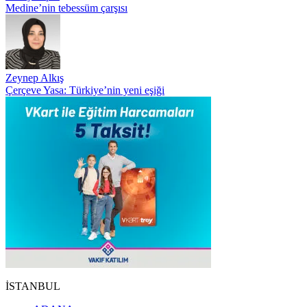
Medine’nin tebessüm çarşısı
Zeynep Alkış
Çerçeve Yasa: Türkiye’nin yeni eşiği
İSTANBUL