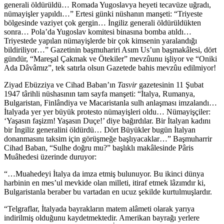
generali öldürüldü… Romada Yugoslavya heyeti tecavüze uğradı,
nümayişler yapıldı…” Ertesi günki nüshanın manşeti: “Triyeste
bölgesinde vaziyet çok gergin… İngiliz generali öldürüldükten
sonra… Pola’da Yugoslav komitesi binasına bomba atıldı…
Triyestede yapılan nümayişlerde bir çok kimsenin yaralandığı
bildiriliyor…” Gazetinin başmuhariri Asım Us’un başmakâlesi, dört
gündür, “Mareşal Çakmak ve Ötekiler” mevzûunu işliyor ve “Oniki
Ada Dâvâmız”, tek satırla olsun Gazetede bahis mevzûu edilmiyor!
Ziyad Ebüzziya ve Cihad Baban’ın
Tasvir
gazetesinin 11 Şubat
1947 târihli nüshasının tam sayfa manşeti: “İtalya, Rumanya,
Bulgaristan, Finlândiya ve Macaristanla sulh anlaşması imzalandı…
İtalyada yer yer büyük protesto nümayişleri oldu… Nümayişçiler:
‘Yaşasın faşizm! Yaşasın Duçe!’ diye bağırdılar. Bir İtalyan kadını
bir İngiliz generalini öldürdü… Dört Büyükler bugün İtalyan
donanmasını taksim için görüşmeğe başlıyacaklar…” Başmuharrir
Cihad Baban, “Sulhe doğru mu?” başlıklı makâlesinde Pâris
Muâhedesi üzerinde duruyor:
“…Muahedeyi İtalya da imza etmiş bulunuyor. Bu ikinci dünya
harbinin en mes’ul mevkide olan milleti, itiraf etmek lâzımdır ki,
Bulgaristanla beraber bu vartadan en ucuz şekilde kurtulmuşlardır.
“Telgraflar, İtalyada bayrakların matem alâmeti olarak yarıya
indirilmiş olduğunu kaydetmektedir. Amerikan bayrağı yerlere