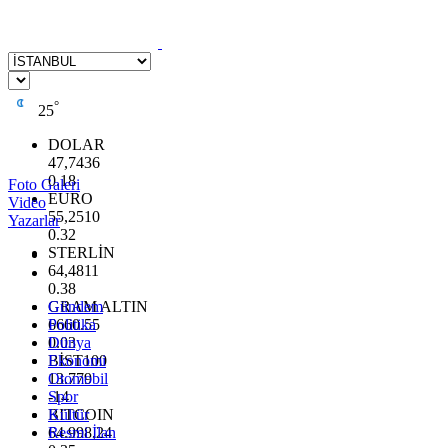
°
25
DOLAR
47,7436
0.18
Foto Galeri
EURO
Video
55,2510
Yazarlar
0.32
STERLİN
64,4811
0.38
GRAM ALTIN
Gündem
6660.55
Politika
0.03
Dünya
BİST100
Ekonomi
13.779
Otomobil
-14
Spor
BITCOIN
Kültür
64.998,24
Resmi İlan