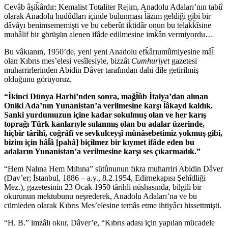
Cevâb âşik̃ârdır: Kemalist Totaliter Rejim, Anadolu Adaları’nın tabiî
olarak Anadolu hudûdları içinde bulunması l̃âzım geldiği gibi bir
dâvâyı benimsememişti ve bu ceberût ik̆tidâr onun bu telak̆k̆îsine
muhâlif bir görüşün alenen ifâde edilmesine imk̃ân vermiyordu…
Bu vâkıanın, 1950’de, yeni yeni Anadolu efk̃ârıumûmiyesine mâl̃
olan Kıbrıs mes’elesi vesîlesiyle, bizzât
Cumhuriyet
gazetesi
muharrirlerinden Abidin Dâver tarafından dahi dile getirilmiş
olduğunu görüyoruz.
“İkinci Dünya Harbi’nden sonra, mağl̃ûb İtalya’dan alınan
Oniki Ada’nın Yunanistan’a verilmesine karşı l̃âkayd kaldık.
Sanki yurdumuzun içine kadar sokulmuş olan ve her karış
toprağı Türk kanlarıyle sulanmış olan bu adalar üzerinde,
hiçbir târihî, coğrâfî ve sevkulceyşî münâsebetimiz yokmuş gibi,
bizim için hâl̃â [pahâ] biçilmez bir kıymet ifâde eden bu
adaların Yunanistan’a verilmesine karşı ses çıkarmadık.”
“Hem Nalına Hem Mıhına” sütûnunun fıkra muharriri Abidin Dâver
(Dav’er; İstanbul, 1886 – a.y., 8.2.1954, Edirnekapısı Şehîdliği
Mez.), gazetesinin 23 Ocak 1950 târihli nüshasında, bilgili bir
okurunun mektubunu neşrederek, Anadolu Adaları’na ve bu
cümleden olarak Kıbrıs Mes’elesine temâs etme ihtiyâcı hissettmişti.
“H. B.” imzâlı okur, Dâver’e, “Kıbrıs adası için yapılan mücadele