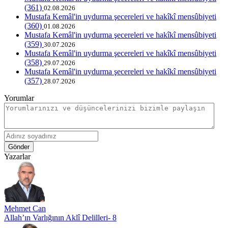
(361)
02.08.2026
Mustafa Kemâl'in uydurma şecereleri ve hakîkî mensûbiyeti
(360)
01.08.2026
Mustafa Kemâl'in uydurma şecereleri ve hakîkî mensûbiyeti
(359)
30.07.2026
Mustafa Kemâl'in uydurma şecereleri ve hakîkî mensûbiyeti
(358)
29.07.2026
Mustafa Kemâl'in uydurma şecereleri ve hakîkî mensûbiyeti
(357)
28.07.2026
Yorumlar
Gönder
Yazarlar
Mehmet Can
Allah’ın Varlığının Aklî Delilleri- 8