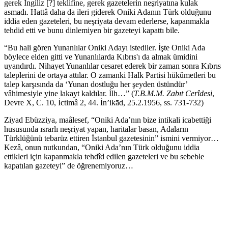
gerek İngiliz [?] teklifine, gerek gazetelerin neşriyatına kulak
asmadı. Hattâ daha da ileri giderek Oniki Adanın Türk olduğunu
iddia eden gazeteleri, bu neşriyata devam ederlerse, kapanmakla
tehdid etti ve bunu dinlemiyen bir gazeteyi kapattı bile.
“Bu hali gören Yunanlılar Oniki Adayı istediler. İşte Oniki Ada
böylece elden gitti ve Yunanlılarda Kıbrıs'ı da almak ümidini
uyandırdı. Nihayet Yunanlılar cesaret ederek bir zaman sonra Kıbrıs
taleplerini de ortaya attılar. O zamanki Halk Partisi hükûmetleri bu
talep karşısında da ‘Yunan dostluğu her şeyden üstündür’
vâhimesiyle yine lakayt kaldılar. İlh…” (
T.B.M.M. Zabıt Cerîdesi
,
Devre X, C. 10, İctimâ 2, 44. İn’ikād, 25.2.1956, ss. 731-732)
Ziyad Ebüzziya, maâlesef, “Oniki Ada’nın bize intikali icabettiği
hususunda ısrarlı neşriyat yapan, haritalar basan, Adaların
Türklüğünü tebarüz ettiren İstanbul gazetesinin” ismini vermiyor…
Kezâ, onun nutkundan, “Oniki Ada’nın Türk olduğunu iddia
ettikleri için kapanmakla tehdîd edilen gazeteleri ve bu sebeble
kapatılan gazeteyi” de öğrenemiyoruz…