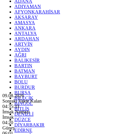
ADANA
ADIYAMAN
AFYONKARAHİSAR
AKSARAY
AMASYA
ANKARA
ANTALYA
ARDAHAN
ARTVİN
AYDIN
AĞRI
BALIKESİR
BARTIN
BATMAN
BAYBURT
BOLU
BURDUR
BURSA
09.08.2026
BİLECİK
Sonraki Vakte Kalan
BİNGÖL
04:35:31
BİTLİS
İmsak Namazı
DENİZLİ
İmsak
DÜZCE
04:20
DİYARBAKIR
Güneş
EDİRNE
06:01