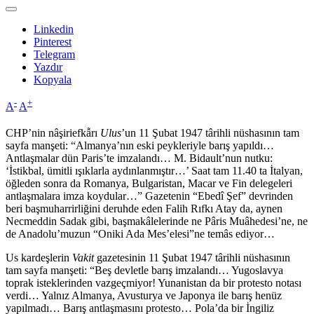
Linkedin
Pinterest
Telegram
Yazdır
Kopyala
-
+
A
A
CHP’nin nâşiriefkẫrı
Ulus
’un 11 Şubat 1947 târihli nüshasının tam
sayfa manşeti: “Almanya’nın eski peykleriyle barış yapıldı…
Antlaşmalar dün Paris’te imzalandı… M. Bidault’nun nutku:
‘İstikbal, ümitli ışıklarla aydınlanmıştır…’ Saat tam 11.40 ta İtalyan,
öğleden sonra da Romanya, Bulgaristan, Macar ve Fin delegeleri
antlaşmalara imza koydular…” Gazetenin “Ebedî Şef” devrinden
beri başmuharrirliğini deruhde eden Falih Rıfkı Atay da, aynen
Necmeddin Sadak gibi, başmakâlelerinde ne Pâris Muâhedesi’ne, ne
de Anadolu’muzun “Oniki Ada Mes’elesi”ne temâs ediyor…
Us kardeşlerin
Vakit
gazetesinin 11 Şubat 1947 târihli nüshasının
tam sayfa manşeti: “Beş devletle barış imzalandı… Yugoslavya
toprak isteklerinden vazgeçmiyor! Yunanistan da bir protesto notası
verdi… Yalnız Almanya, Avusturya ve Japonya ile barış henüz
yapılmadı… Barış antlaşmasını protesto… Pola’da bir İngiliz