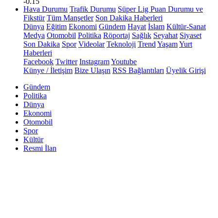
-0.15
Hava Durumu
Trafik Durumu
Süper Lig Puan Durumu ve
Fikstür
Tüm Manşetler
Son Dakika Haberleri
Dünya
Eğitim
Ekonomi
Gündem
Hayat
İslam
Kültür-Sanat
Medya
Otomobil
Politika
Röportaj
Sağlık
Seyahat
Siyaset
Son Dakika
Spor
Videolar
Teknoloji
Trend
Yaşam
Yurt
Haberleri
Facebook
Twitter
Instagram
Youtube
Künye / İletişim
Bize Ulaşın
RSS Bağlantıları
Üyelik Girişi
Gündem
Politika
Dünya
Ekonomi
Otomobil
Spor
Kültür
Resmi İlan