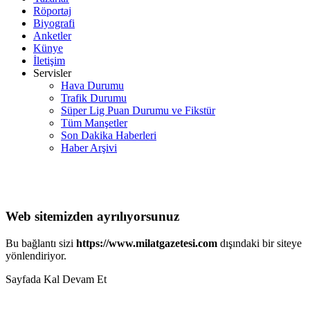
Röportaj
Biyografi
Anketler
Künye
İletişim
Servisler
Hava Durumu
Trafik Durumu
Süper Lig Puan Durumu ve Fikstür
Tüm Manşetler
Son Dakika Haberleri
Haber Arşivi
Web sitemizden ayrılıyorsunuz
Bu bağlantı sizi
https://www.milatgazetesi.com
dışındaki bir siteye
yönlendiriyor.
Sayfada Kal
Devam Et