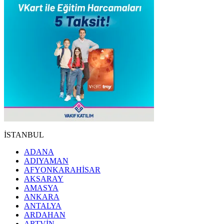
İSTANBUL
ADANA
ADIYAMAN
AFYONKARAHİSAR
AKSARAY
AMASYA
ANKARA
ANTALYA
ARDAHAN
ARTVİN