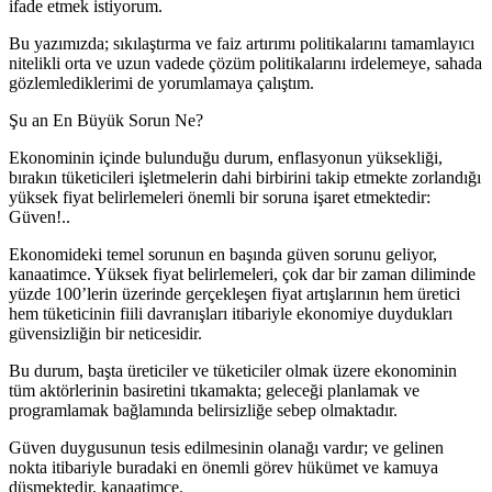
ifade etmek istiyorum.
Bu yazımızda; sıkılaştırma ve faiz artırımı politikalarını tamamlayıcı
nitelikli orta ve uzun vadede çözüm politikalarını irdelemeye, sahada
gözlemlediklerimi de yorumlamaya çalıştım.
Şu an En Büyük Sorun Ne?
Ekonominin içinde bulunduğu durum, enflasyonun yüksekliği,
bırakın tüketicileri işletmelerin dahi birbirini takip etmekte zorlandığı
yüksek fiyat belirlemeleri önemli bir soruna işaret etmektedir:
Güven!..
Ekonomideki temel sorunun en başında güven sorunu geliyor,
kanaatimce. Yüksek fiyat belirlemeleri, çok dar bir zaman diliminde
yüzde 100’lerin üzerinde gerçekleşen fiyat artışlarının hem üretici
hem tüketicinin fiili davranışları itibariyle ekonomiye duydukları
güvensizliğin bir neticesidir.
Bu durum, başta üreticiler ve tüketiciler olmak üzere ekonominin
tüm aktörlerinin basiretini tıkamakta; geleceği planlamak ve
programlamak bağlamında belirsizliğe sebep olmaktadır.
Güven duygusunun tesis edilmesinin olanağı vardır; ve gelinen
nokta itibariyle buradaki en önemli görev hükümet ve kamuya
düşmektedir, kanaatimce.