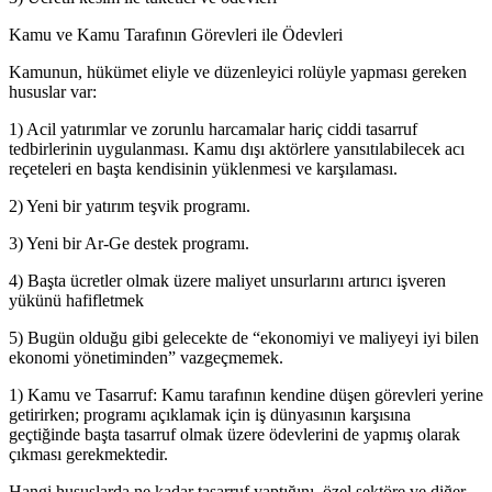
Kamu ve Kamu Tarafının Görevleri ile Ödevleri
Kamunun, hükümet eliyle ve düzenleyici rolüyle yapması gereken
hususlar var:
1) Acil yatırımlar ve zorunlu harcamalar hariç ciddi tasarruf
tedbirlerinin uygulanması. Kamu dışı aktörlere yansıtılabilecek acı
reçeteleri en başta kendisinin yüklenmesi ve karşılaması.
2) Yeni bir yatırım teşvik programı.
3) Yeni bir Ar-Ge destek programı.
4) Başta ücretler olmak üzere maliyet unsurlarını artırıcı işveren
yükünü hafifletmek
5) Bugün olduğu gibi gelecekte de “ekonomiyi ve maliyeyi iyi bilen
ekonomi yönetiminden” vazgeçmemek.
1) Kamu ve Tasarruf: Kamu tarafının kendine düşen görevleri yerine
getirirken; programı açıklamak için iş dünyasının karşısına
geçtiğinde başta tasarruf olmak üzere ödevlerini de yapmış olarak
çıkması gerekmektedir.
Hangi hususlarda ne kadar tasarruf yaptığını, özel sektöre ve diğer