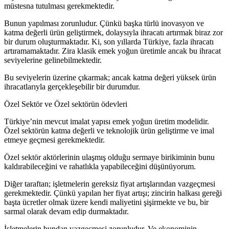
müstesna tutulması gerekmektedir.
Bunun yapılması zorunludur. Çünkü başka türlü inovasyon ve
katma değerli ürün geliştirmek, dolaysıyla ihracatı artırmak biraz zor
bir durum oluşturmaktadır. Ki, son yıllarda Türkiye, fazla ihracatı
artıramamaktadır. Zira klasik emek yoğun üretimle ancak bu ihracat
seviyelerine gelinebilmektedir.
Bu seviyelerin üzerine çıkarmak; ancak katma değeri yüksek ürün
ihracatlarıyla gerçekleşebilir bir durumdur.
Özel Sektör ve Özel sektörün ödevleri
Türkiye’nin mevcut imalat yapısı emek yoğun üretim modelidir.
Özel sektörün katma değerli ve teknolojik ürün geliştirme ve imal
etmeye geçmesi gerekmektedir.
Özel sektör aktörlerinin ulaşmış olduğu sermaye birikiminin bunu
kaldırabileceğini ve rahatlıkla yapabileceğini düşünüyorum.
Diğer taraftan; işletmelerin gereksiz fiyat artışlarından vazgeçmesi
gerekmektedir. Çünkü yapılan her fiyat artışı; zincirin halkası gereği
başta ücretler olmak üzere kendi maliyetini şişirmekte ve bu, bir
sarmal olarak devam edip durmaktadır.
İşletmelerin bundan vazgeçmesi zorunludur. Ve ekonominin