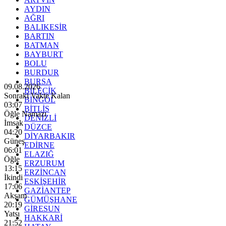
AYDIN
AĞRI
BALIKESİR
BARTIN
BATMAN
BAYBURT
BOLU
BURDUR
BURSA
09.08.2026
BİLECİK
Sonraki Vakte Kalan
BİNGÖL
03:06
BİTLİS
Öğle Namazı
DENİZLİ
İmsak
DÜZCE
04:20
DİYARBAKIR
Güneş
EDİRNE
06:01
ELAZIĞ
Öğle
ERZURUM
13:15
ERZİNCAN
İkindi
ESKİŞEHİR
17:06
GAZİANTEP
Akşam
GÜMÜŞHANE
20:19
GİRESUN
Yatsı
HAKKARİ
21:52