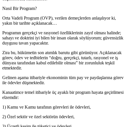
Nasıl Bir Program?
Orta Vadeli Program (OVP), verilen demeçlerden anlaşılıyor ki,
yakın bir tarihte açıklanacak…
Programın gerçekçi ve rasyonel özelliklerinin zayıf olması halinde;
sahayı ve doktrini iyi bilen bir insan olarak söylüyorum; güvensizlik
duygusu tavan yapacaktır.
Zira bu, hükümetin son atımlık barutu gibi görünüyor. Açıklanacak
görev, ödev ve tedbirlerin “doğru, gerçekçi, tutarlı, rasyonel ve iş
dünyası tarafından kabul edilebilir olması” bir zorunluluk teşkil
etmektedir.
Gelinen aşama itibariyle ekonominin tüm pay ve paydaşlarına görev
ile ödevler düşmektedir.
Kanaatimce temel itibariyle üç ayaklı bir program hayata geçirilmesi
elzemdir:
1) Kamu ve Kamu tarafının görevleri ile ödevleri,
2) Özel sektör ve özel sektörün ödevleri,
3) Ücretli kesim ile tüketici ve ödevleri