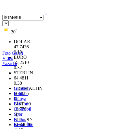
°
30
DOLAR
47,7436
0.18
Foto Galeri
EURO
Video
55,2510
Yazarlar
0.32
STERLİN
64,4811
0.38
GRAM ALTIN
Gündem
6660.55
Politika
0
Dünya
BİST100
Ekonomi
13.779
Otomobil
-14
Spor
BITCOIN
Kültür
64.840,97
Resmi İlan