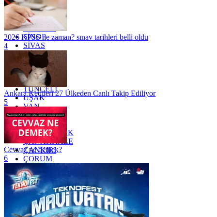
OSMANİYE
RİZE
SAKARYA
SAMSUN
SİNOP
2026 KPSS ne zaman? sınav tarihleri belli oldu
SİVAS
4
SİİRT
TEKİRDAĞ
TOKAT
TRABZON
TUNCELİ
Ankara Kedileri 27 Ülkeden Canlı Takip Ediliyor
UŞAK
5
VAN
YALOVA
YOZGAT
ZONGULDAK
ÇANAKKALE
Cevvaz ne demek?
ÇANKIRI
6
ÇORUM
İSTANBUL
İZMİR
ŞANLIURFA
ŞIRNAK