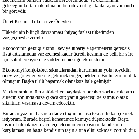
geleceğini kurtarmak adına bu bir ödev olduğu kadar aynı zamanda
bir görevdir.
Ücret Kesimi, Tüketici ve Ödevleri
Tüketicinin bilinçli davranması ihtiyaç fazlası tüketimden
vazgeçmesi elzemdir.
Ekonominin geldiği sıkıntılı seviye itibariyle işletmelerin gereksiz
fiyat artışlarından vazgeçmesi kadar ücretli kesimin de belli bir süre
için sabırlı ve işverene yüklenmemesi gerekmektedir.
Ekonomiyi konjoktörel sıkıntalarından kurtarmanın yolu; toyekün
ödev ve görevleri yerine getirmekten geçmektedir. Bu bir zorunluluk
olmuştur. Başka türlü başarmak olanaksız hale gelmiştir.
Ya ekonominin tüm aktörleri ve paydaşları beraber zorlanacak; ama
sürecin sonunda düze çıkacaktır; yahut geleceği de satmış olarak
sıkıntıları yaşamaya devam edecektir.
Buradan yazının başında ifade ettiğim hususa tekrar dikkat çekmek
istiyorum. Burada başrol kanaatimce kamuya düşmektedir. Başta
tasarruf olmak üzere acı reçetelerin önemli kısmını kendisinin
karşılaması; en başta kendisinin taşın altına elini sokması zorunludur.