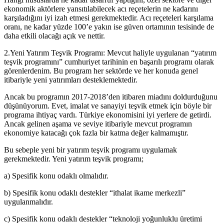
ekonomik aktörlere yansıtılabilecek acı reçetelerin ne kadarını
karşıladığını iyi izah etmesi gerekmektedir. Acı reçeteleri karşılama
oranı, ne kadar yüzde 100’e yakın ise güven ortamının tesisinde de
daha etkili olacağı açık ve nettir.
2.Yeni Yatırım Teşvik Programı: Mevcut haliyle uygulanan “yatırım
teşvik programını” cumhuriyet tarihinin en başarılı programı olarak
görenlerdenim. Bu program her sektörde ve her konuda genel
itibariyle yeni yatırımları desteklemektedir.
Ancak bu programın 2017-2018’den itibaren miadını doldurduğunu
düşünüyorum. Evet, imalat ve sanayiyi teşvik etmek için böyle bir
programa ihtiyaç vardı. Türkiye ekonomisini iyi yerlere de getirdi.
Ancak gelinen aşama ve seviye itibariyle mevcut programın
ekonomiye katacağı çok fazla bir katma değer kalmamıştır.
Bu sebeple yeni bir yatırım teşvik programı uygulamak
gerekmektedir. Yeni yatırım teşvik programı;
a) Spesifik konu odaklı olmalıdır.
b) Spesifik konu odaklı destekler “ithalat ikame merkezli”
uygulanmalıdır.
c) Spesifik konu odaklı destekler “teknoloji yoğunluklu üretimi