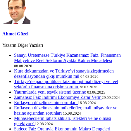
Ahmet Güzel
Yazarın Diğer Yazıları
Sanayi Üretemezse Türkiye Kazanamaz: Faiz, Finansman
Maliyeti ve Reel Sektörün Ayakta Kalma Mücadelesi
08.08.2026
Kura dokunmadan ve Türkiye’yi sanayisizleştirmeden
dezenflasyondan çıkış mümkün mü
04.08.2026
Türkiye’de para politikası faizinin optimal düzeyi ve reel
sektörün finansmana erişim sorunu
28.07.2026
Yatırımlarda yeni teşvik sistemi üzerine
03.06.2025
​Zamansız Faiz İndirimi Ekonomiye Zarar Verir
29.09.2024
​Enflasyon düzeltmesinin sorunları
16.08.2024
Enflasyon düzeltmesinin mükellefler, mali müşavirler ve
hazine açısından sorunları
15.08.2024
Muhasebecilerin rahatsızlıkları, istekleri ve ne olması
gerekiyor?
12.08.2024
Sadece Faiz Oranıyla Ekonominin Makro Dengeleri