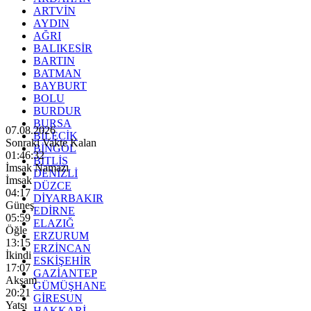
ARTVİN
AYDIN
AĞRI
BALIKESİR
BARTIN
BATMAN
BAYBURT
BOLU
BURDUR
BURSA
07.08.2026
BİLECİK
Sonraki Vakte Kalan
BİNGÖL
01:46:31
BİTLİS
İmsak Namazı
DENİZLİ
İmsak
DÜZCE
04:17
DİYARBAKIR
Güneş
EDİRNE
05:59
ELAZIĞ
Öğle
ERZURUM
13:15
ERZİNCAN
İkindi
ESKİŞEHİR
17:07
GAZİANTEP
Akşam
GÜMÜŞHANE
20:21
GİRESUN
Yatsı
HAKKARİ