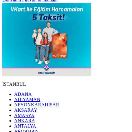
İSTANBUL
ADANA
ADIYAMAN
AFYONKARAHİSAR
AKSARAY
AMASYA
ANKARA
ANTALYA
ARDAHAN