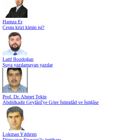
Hamza Er
Ceuta krizi kimin işi?
Latif Bozdoğan
Suya yazılamayan yazılar
Prof. Dr. Ahmet Tekin
Abdülkadir Geylânî'ye Göre İstimdâd ve İstiğâse
Lokman Yıldırım
Dünyanın Firavun’la imtihanı