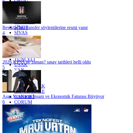
ORDU
OSMANİYE
RİZE
SAKARYA
SAMSUN
SİNOP
Beşiktaş'tan transfer söylentilerine resmi yanıt
SİVAS
4
SİİRT
TEKİRDAĞ
TOKAT
TRABZON
TUNCELİ
2026 KPSS ne zaman? sınav tarihleri belli oldu
UŞAK
5
VAN
YALOVA
YOZGAT
ZONGULDAK
ÇANAKKALE
Aşırı Sıcakların İnsani ve Ekonomik Faturası Büyüyor
ÇANKIRI
6
ÇORUM
İSTANBUL
İZMİR
ŞANLIURFA
ŞIRNAK