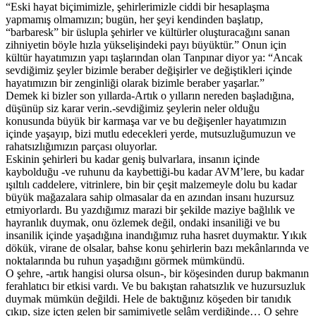
“Eski hayat biçimimizle, şehirlerimizle ciddi bir hesaplaşma
yapmamış olmamızın; bugün, her şeyi kendinden başlatıp,
“barbaresk” bir üslupla şehirler ve kültürler oluşturacağını sanan
zihniyetin böyle hızla yükselişindeki payı büyüktür.” Onun için
kültür hayatımızın yapı taşlarından olan Tanpınar diyor ya: “Ancak
sevdiğimiz şeyler bizimle beraber değişirler ve değiştikleri içinde
hayatımızın bir zenginliği olarak bizimle beraber yaşarlar.”
Demek ki bizler son yıllarda-Artık o yılların nereden başladığına,
düşünüp siz karar verin.-sevdiğimiz şeylerin neler olduğu
konusunda büyük bir karmaşa var ve bu değişenler hayatımızın
içinde yaşayıp, bizi mutlu edecekleri yerde, mutsuzluğumuzun ve
rahatsızlığımızın parçası oluyorlar.
Eskinin şehirleri bu kadar geniş bulvarlara, insanın içinde
kaybolduğu -ve ruhunu da kaybettiği-bu kadar AVM’lere, bu kadar
ışıltılı caddelere, vitrinlere, bin bir çeşit malzemeyle dolu bu kadar
büyük mağazalara sahip olmasalar da en azından insanı huzursuz
etmiyorlardı. Bu yazdığımız marazi bir şekilde maziye bağlılık ve
hayranlık duymak, onu özlemek değil, ondaki insaniliği ve bu
insanilik içinde yaşadığına inandığımız ruha hasret duymaktır. Yıkık
dökük, virane de olsalar, bahse konu şehirlerin bazı mekânlarında ve
noktalarında bu ruhun yaşadığını görmek mümkündü.
O şehre, -artık hangisi olursa olsun-, bir köşesinden durup bakmanın
ferahlatıcı bir etkisi vardı. Ve bu bakıştan rahatsızlık ve huzursuzluk
duymak mümkün değildi. Hele de baktığınız köşeden bir tanıdık
çıkıp, size içten gelen bir samimiyetle selâm verdiğinde… O şehre