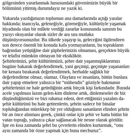
gölgesinden yararlanmak hususundaki güvenimizin büyük bir
bölümünü yitirmiş durumdayız ne yazık ki.
Yukarıda yazdığımızın toplumun ana damarlarında açtığı yaralar
hakkında; inancıyla, geleneğiyle, göreneğiyle, kültürüyle yaşamak
itiyadında olan bir millete verdiği zararlar konusunda sanırım bu
yazıyı okuyanlar olarak sizler de ara sıra mutlaka
düşünüyorsunuzdur. Bu ülkede yaşayıp ta, geleceğini ilgilendiren
son derece önemli bir konuda kafa yormayanların, bu toprakların
bağrından yetiştiğine dair şüphelerinizin olmaması, gerçekten büyük
ve telafisi mümkün olmayan bir eksikliktir.
Şehirlerimizi, şehir kültürümüzü, şehre dair yaşanmışlıklarımızı
bugüne bakarak değerlendirmek, yani geçmişi, geçmişte yaşananları
bir kenara bırakarak değerlendirmek, herhalde sağlıklı bir
değerlendirme olmaz, olamaz. Olaylara ve insanlara, bütün bunlara
dair yapıp etmelere yalnızca bir “mühendis” gözüyle bakmanın
şehirlerimizi ne hale getirdiğinin artık birçok kişi farkındadır. Burada
acele yapılması lazım gelen-kim dinlerse artık, dinlemeseler de biz
düşündüğümüzü ve bizi rahatsız edeni, dert ettiğimizi yazalım da-
şehir kültürünü bu hale getirenlerin, şehrin sadece bir binalar
topluluğundan mürekkep bir yer olduğunu sananların elinden şehrin
bir an önce alınması gerek, çünkü onlar için şehir ve hatta bütün bir
vatan toprağı, yalnızca çıkar sağlanacak bir nesne olarak görülür.
İşte en kısa zamanda şehri bu çevrelerin elinden kurtarmak, “onu
aynı zamanda bir özne yapmak için buna mecburuz”.