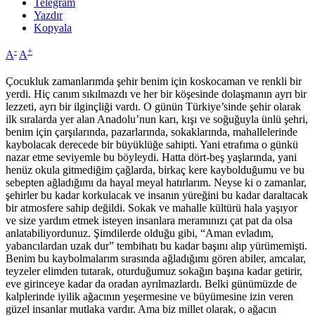
Telegram
Yazdır
Kopyala
-
+
A
A
Çocukluk zamanlarımda şehir benim için koskocaman ve renkli bir
yerdi. Hiç canım sıkılmazdı ve her bir köşesinde dolaşmanın ayrı bir
lezzeti, ayrı bir ilginçliği vardı. O günün Türkiye’sinde şehir olarak
ilk sıralarda yer alan Anadolu’nun karı, kışı ve soğuğuyla ünlü şehri,
benim için çarşılarında, pazarlarında, sokaklarında, mahallelerinde
kaybolacak derecede bir büyüklüğe sahipti. Yani etrafıma o günkü
nazar etme seviyemle bu böyleydi. Hatta dört-beş yaşlarında, yani
henüz okula gitmediğim çağlarda, birkaç kere kaybolduğumu ve bu
sebepten ağladığımı da hayal meyal hatırlarım. Neyse ki o zamanlar,
şehirler bu kadar korkulacak ve insanın yüreğini bu kadar daraltacak
bir atmosfere sahip değildi. Sokak ve mahalle kültürü hala yaşıyor
ve size yardım etmek isteyen insanlara meramınızı çat pat da olsa
anlatabiliyordunuz. Şimdilerde olduğu gibi, “Aman evladım,
yabancılardan uzak dur” tembihatı bu kadar başını alıp yürümemişti.
Benim bu kaybolmalarım sırasında ağladığımı gören abiler, amcalar,
teyzeler elimden tutarak, oturduğumuz sokağın başına kadar getirir,
eve girinceye kadar da oradan ayrılmazlardı. Belki günümüzde de
kalplerinde iyilik ağacının yeşermesine ve büyümesine izin veren
güzel insanlar mutlaka vardır. Ama biz millet olarak, o ağacın