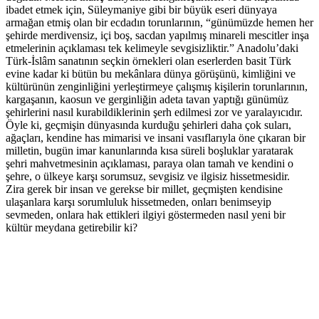
ibadet etmek için, Süleymaniye gibi bir büyük eseri dünyaya
armağan etmiş olan bir ecdadın torunlarının, “günümüzde hemen her
şehirde merdivensiz, içi boş, sacdan yapılmış minareli mescitler inşa
etmelerinin açıklaması tek kelimeyle sevgisizliktir.” Anadolu’daki
Türk-İslâm sanatının seçkin örnekleri olan eserlerden basit Türk
evine kadar ki bütün bu mekânlara dünya görüşünü, kimliğini ve
kültürünün zenginliğini yerleştirmeye çalışmış kişilerin torunlarının,
kargaşanın, kaosun ve gerginliğin adeta tavan yaptığı günümüz
şehirlerini nasıl kurabildiklerinin şerh edilmesi zor ve yaralayıcıdır.
Öyle ki, geçmişin dünyasında kurduğu şehirleri daha çok suları,
ağaçları, kendine has mimarisi ve insani vasıflarıyla öne çıkaran bir
milletin, bugün imar kanunlarında kısa süreli boşluklar yaratarak
şehri mahvetmesinin açıklaması, paraya olan tamah ve kendini o
şehre, o ülkeye karşı sorumsuz, sevgisiz ve ilgisiz hissetmesidir.
Zira gerek bir insan ve gerekse bir millet, geçmişten kendisine
ulaşanlara karşı sorumluluk hissetmeden, onları benimseyip
sevmeden, onlara hak ettikleri ilgiyi göstermeden nasıl yeni bir
kültür meydana getirebilir ki?