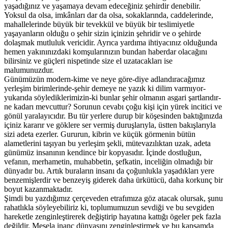
yaşadığınız ve yaşamaya devam edeceğiniz şehirdir denebilir.
Yoksul da olsa, imkânları dar da olsa, sokaklarında, caddelerinde,
mahallelerinde büyük bir tevekkül ve büyük bir teslimiyetle
yaşayanların olduğu o şehir sizin içinizin şehridir ve o şehirde
dolaşmak mutluluk vericidir. Ayrıca yardıma ihtiyacınız olduğunda
hemen yakınınızdaki komşularınızın bundan haberdar olacağını
bilirsiniz ve güçleri nispetinde size el uzatacakları ise
malumunuzdur.
Günümüzün modern-kime ve neye göre-diye adlandıracağımız
yerleşim birimlerinde-şehir demeye ne yazık ki dilim varmıyor-
yukarıda söylediklerimizin-ki bunlar şehir olmanın asgari şartlarıdır-
ne kadarı mevcuttur? Sorunun cevabı çoğu kişi için yürek incitici ve
gönül yaralayıcıdır. Bu tür yerlere durup bir köşesinden baktığınızda
içiniz kararır ve göklere ser vermiş duruşlarıyla, üstten bakışlarıyla
sizi adeta ezerler. Gururun, kibrin ve küçük görmenin bütün
alametlerini taşıyan bu yerleşim şekli, mütevazılıktan uzak, adeta
günümüz insanının kendince bir kopyasıdır. İçinde dostluğun,
vefanın, merhametin, muhabbetin, şefkatin, inceliğin olmadığı bir
dünyadır bu. Artık buraların insanı da çoğunlukla yaşadıkları yere
benzemişlerdir ve benzeyiş giderek daha ürkütücü, daha korkunç bir
boyut kazanmaktadır.
Şimdi bu yazdığımız çerçeveden etrafımıza göz atacak olursak, şunu
rahatlıkla söyleyebiliriz ki, toplumumuzun sevdiği ve bu sevgiden
hareketle zenginleştirerek değiştirip hayatına kattığı ögeler pek fazla
değildir. Mesela inanç dünyasını zenginleştirmek ve bu kapsamda