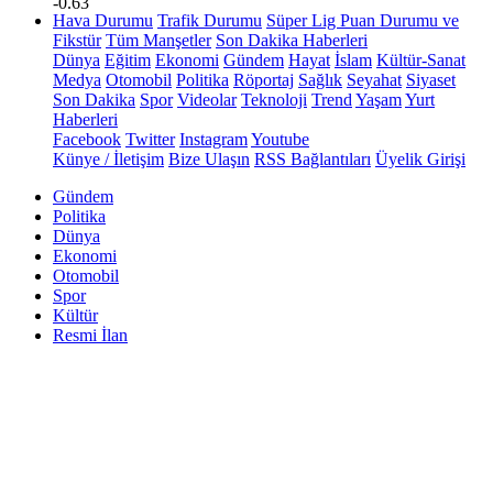
-0.63
Hava Durumu
Trafik Durumu
Süper Lig Puan Durumu ve
Fikstür
Tüm Manşetler
Son Dakika Haberleri
Dünya
Eğitim
Ekonomi
Gündem
Hayat
İslam
Kültür-Sanat
Medya
Otomobil
Politika
Röportaj
Sağlık
Seyahat
Siyaset
Son Dakika
Spor
Videolar
Teknoloji
Trend
Yaşam
Yurt
Haberleri
Facebook
Twitter
Instagram
Youtube
Künye / İletişim
Bize Ulaşın
RSS Bağlantıları
Üyelik Girişi
Gündem
Politika
Dünya
Ekonomi
Otomobil
Spor
Kültür
Resmi İlan