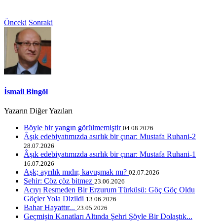
Önceki
Sonraki
İsmail Bingöl
Yazarın Diğer Yazıları
Böyle bir yangın görülmemiştir
04.08.2026
Âşık edebiyatımızda asırlık bir çınar: Mustafa Ruhani-2
28.07.2026
Âşık edebiyatımızda asırlık bir çınar: Mustafa Ruhani-1
16.07.2026
Aşk; ayrılık mıdır, kavuşmak mı?
02.07.2026
Şehir: Çöz çöz bitmez
23.06.2026
Acıyı Resmeden Bir Erzurum Türküsü: Göç Göç Oldu
Göçler Yola Dizildi
13.06.2026
Bahar Hayattır...
23.05.2026
Geçmişin Kanatları Altında Şehri Şöyle Bir Dolaştık...