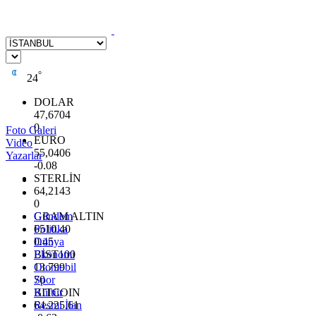
°
24
DOLAR
47,6704
0
Foto Galeri
EURO
Video
55,0406
Yazarlar
-0.08
STERLİN
64,2143
0
GRAM ALTIN
Gündem
6510.40
Politika
0.45
Dünya
BİST100
Ekonomi
13.799
Otomobil
70
Spor
BITCOIN
Kültür
64.225,61
Resmi İlan