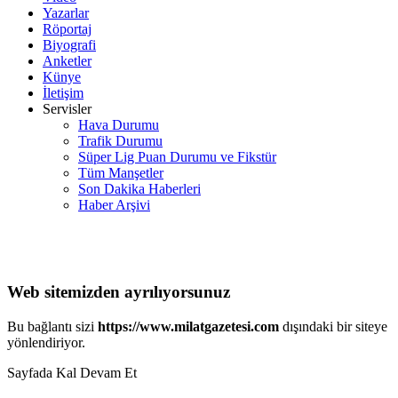
Yazarlar
Röportaj
Biyografi
Anketler
Künye
İletişim
Servisler
Hava Durumu
Trafik Durumu
Süper Lig Puan Durumu ve Fikstür
Tüm Manşetler
Son Dakika Haberleri
Haber Arşivi
Web sitemizden ayrılıyorsunuz
Bu bağlantı sizi
https://www.milatgazetesi.com
dışındaki bir siteye
yönlendiriyor.
Sayfada Kal
Devam Et