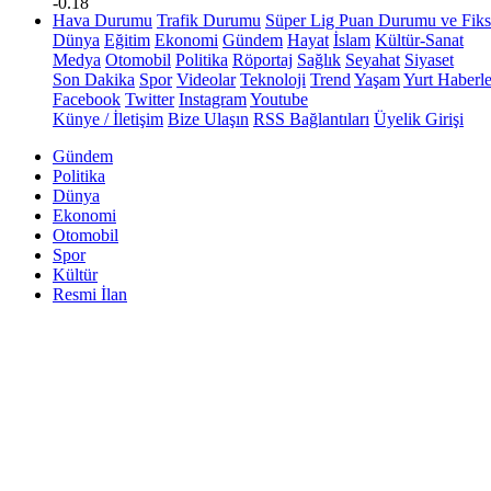
-0.18
Hava Durumu
Trafik Durumu
Süper Lig Puan Durumu ve Fiks
Dünya
Eğitim
Ekonomi
Gündem
Hayat
İslam
Kültür-Sanat
Medya
Otomobil
Politika
Röportaj
Sağlık
Seyahat
Siyaset
Son Dakika
Spor
Videolar
Teknoloji
Trend
Yaşam
Yurt Haberle
Facebook
Twitter
Instagram
Youtube
Künye / İletişim
Bize Ulaşın
RSS Bağlantıları
Üyelik Girişi
Gündem
Politika
Dünya
Ekonomi
Otomobil
Spor
Kültür
Resmi İlan