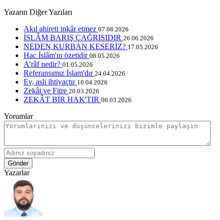
Yazarın Diğer Yazıları
Akıl ahireti inkâr etmez
07.08.2026
İSLÂM BARIŞ ÇAĞRISIDIR
26.06.2026
NEDEN KURBAN KESERİZ?
17.05.2026
Hac İslâm'ın özetidir
08.05.2026
A’râf nedir?
01.05.2026
Referansımız İslam'dır
24.04.2026
Ev, asli ihtiyaçtır
10.04.2026
Zekât ve Fitre
20.03.2026
ZEKÂT BİR HAK'TIR
06.03.2026
Yorumlar
Gönder
Yazarlar