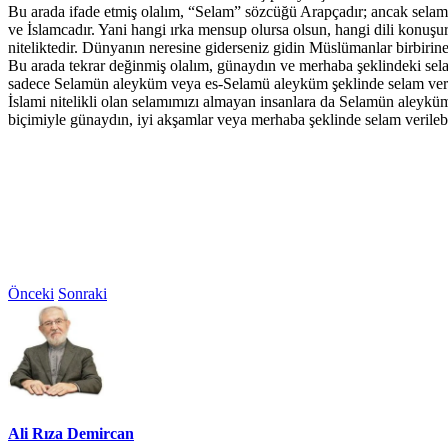
Bu arada ifade etmiş olalım, “Selam” sözcüğü Arapçadır; ancak selamı
ve İslamcadır. Yani hangi ırka mensup olursa olsun, hangi dili konuş
niteliktedir. Dünyanın neresine giderseniz gidin Müslümanlar birbirine
Bu arada tekrar değinmiş olalım, günaydın ve merhaba şeklindeki selam
sadece Selamün aleyküm veya es-Selamü aleyküm şeklinde selam veril
İslami nitelikli olan selamımızı almayan insanlara da Selamün aleykü
biçimiyle günaydın, iyi akşamlar veya merhaba şeklinde selam verilebili
Önceki
Sonraki
Ali Rıza Demircan