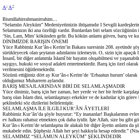
-
+
A
A
Bismillahirrahmanirrahim…
“Selamün Aleyküm” Medeniyetimizin ihtişamıdır I Sevgili kardeşlerim,
Selamımızın iki ana özelliği vardır. Bunlardan biri selam sözcüğünün i
‘Sin, Lam, Mim’ kökünden gelir. Bu kökün anlamı güven, barış ve kurt
DİNİMİZDE BARIŞIN ÖNEMİ
Yüce Rabbimiz Kur’ân-ı Kerim’in Bakara suresinin 208. ayetinde şöyl
sürükleyecek olan şeytanın adımlarını izlemeyin. O, sizin için apaçık 
İnsanî, bir diğer anlatımla İslamî bir hayatın oluşabilmesi ve yaşanab
saygıyı, hukuki ve sosyal adaleti emretmektedir. Barış için özel olara
verilmesini öğütlemektedir.
Sözünü ettiğimiz dört ay Kur’ân-ı Kerim’de ‘Erbaatun hurum’ olarak nit
olduğumuz Muharrem aylarıdır.
BARIŞ MESAJLARINDAN BİRİ DE SELAMLAŞMADIR
Yüce dinimiz, barış için her zaman, her yerde ve her bir fertle karşılaş
barış olan İslam dini, selamlaşmayı erkekler ve de kadınlar için gör
şeklindeki söz dizilerini belirlemiştir.
SELAMLAŞMA İLE İLGİLİ KUR’ÂN ÂYETLERİ
Rabbimiz Kur’ân’da şöyle buyurur: “Ey inananlar! Başkalarının evlerine
ev halkını rahatsız etmekten çok daha iyidir. İşte Allah, size bu gibi g
Kur’ân-ı Kerim’de selamlaşma ile alakalı bir diğer âyetin anlamı da şö
mukabele edin. Şüphesiz Allah her şeyi hakkıyla hesap edendir.” (Nis
SELAMIMIZ “SELÂMUN ALEYKÜM” ŞEKLİNDEDİR