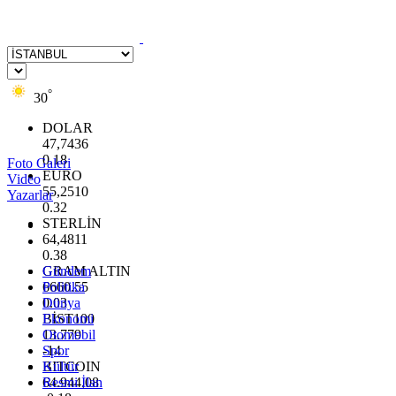
°
30
DOLAR
47,7436
0.18
Foto Galeri
EURO
Video
55,2510
Yazarlar
0.32
STERLİN
64,4811
0.38
GRAM ALTIN
Gündem
6660.55
Politika
0.03
Dünya
BİST100
Ekonomi
13.779
Otomobil
-14
Spor
BITCOIN
Kültür
64.944,08
Resmi İlan