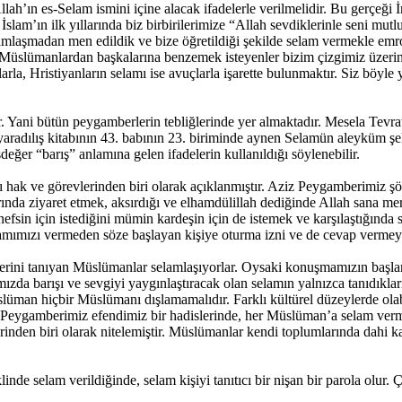
’ın es-Selam ismini içine alacak ifadelerle verilmelidir. Bu gerçeği 
lam’ın ilk yıllarında biz birbirilerimize “Allah sevdiklerinle seni mutlu
elamlaşmadan men edildik ve bize öğretildiği şekilde selam vermekle em
Müslümanlardan başkalarına benzemek isteyenler bizim çizgimiz üzerind
arla, Hristiyanların selamı ise avuçlarla işarette bulunmaktır. Siz bö
 Yani bütün peygamberlerin tebliğlerinde yer almaktadır. Mesela Tevrat
yaradılış kitabının 43. babının 23. biriminde aynen Selamün aleyküm şe
ğer “barış” anlamına gelen ifadelerin kullanıldığı söylenebilir.
 hak ve görevlerinden biri olarak açıklanmıştır. Aziz Peygamberimiz şö
arında ziyaret etmek, aksırdığı ve elhamdülillah dediğinde Allah sana me
fsin için istediğini mümin kardeşin için de istemek ve karşılaştığında 
lamımızı vermeden söze başlayan kişiye oturma izni ve de cevap vermey
rlerini tanıyan Müslümanlar selamlaşıyorlar. Oysaki konuşmamızın başla
zda barışı ve sevgiyi yaygınlaştıracak olan selamın yalnızca tanıdıklar
slüman hiçbir Müslümanı dışlamamalıdır. Farklı kültürel düzeylerde olab
 Peygamberimiz efendimiz bir hadislerinde, her Müslüman’a selam ve
lerinden biri olarak nitelemiştir. Müslümanlar kendi toplumlarında dahi k
selam verildiğinde, selam kişiyi tanıtıcı bir nişan bir parola olur. Ç