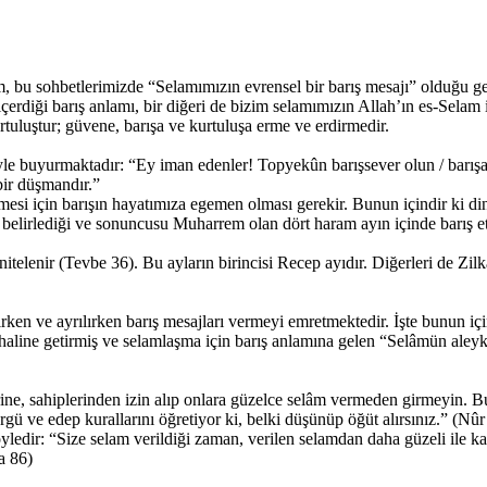
 bu sohbetlerimizde “Selamımızın evrensel bir barış mesajı” olduğu ge
çerdiği barış anlamı, bir diğeri de bizim selamımızın Allah’ın es-Selam
uluştur; güvene, barışa ve kurtuluşa erme ve erdirmedir.
e buyurmaktadır: “Ey iman edenler! Topyekûn barışsever olun / barışa y
bir düşmandır.”
ilmesi için barışın hayatımıza egemen olması gerekir. Bunun içindir ki di
k belirlediği ve sonuncusu Muharrem olan dört haram ayın içinde barış et
elenir (Tevbe 36). Bu ayların birincisi Recep ayıdır. Diğerleri de Zilk
ırken ve ayrılırken barış mesajları vermeyi emretmektedir. İşte bunun içi
ev haline getirmiş ve selamlaşma için barış anlamına gelen “Selâmün a
, sahiplerinden izin alıp onlara güzelce selâm vermeden girmeyin. Bu, s
örgü ve edep kurallarını öğretiyor ki, belki düşünüp öğüt alırsınız.” (Nûr
yledir: “Size selam verildiği zaman, verilen selamdan daha güzeli ile kar
a 86)