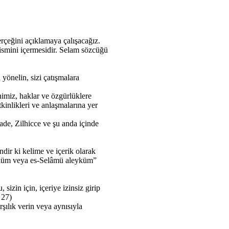
rçeğini açıklamaya çalışacağız.
 ismini içermesidir. Selam sözcüğü
önelin, sizi çatışmalara
nimiz, haklar ve özgürlüklere
kinlikleri ve anlaşmalarına yer
ade, Zilhicce ve şu anda içinde
ndir ki kelime ve içerik olarak
leyküm veya es-Selâmü aleyküm”
izin için, içeriye izinsiz girip
 27)
şılık verin veya aynısıyla