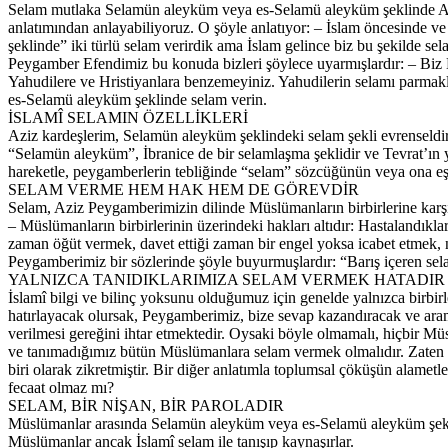
Selam mutlaka Selamün aleyküm veya es-Selamü aleyküm şeklinde Allah
anlatımından anlayabiliyoruz. O şöyle anlatıyor: – İslam öncesinde ve İs
şeklinde” iki türlü selam verirdik ama İslam gelince biz bu şekilde s
Peygamber Efendimiz bu konuda bizleri şöylece uyarmışlardır: – Biz 
Yahudilere ve Hristiyanlara benzemeyiniz. Yahudilerin selamı parmakl
es-Selamü aleyküm şeklinde selam verin.
İSLAMÎ SELAMIN ÖZELLİKLERİ
Aziz kardeşlerim, Selamün aleyküm şeklindeki selam şekli evrenseldir.
“Selamün aleyküm”, İbranice de bir selamlaşma şeklidir ve Tevrat’ın 
hareketle, peygamberlerin tebliğinde “selam” sözcüğünün veya ona eşde
SELAM VERME HEM HAK HEM DE GÖREVDİR
Selam, Aziz Peygamberimizin dilinde Müslümanların birbirlerine karşı
– Müslümanların birbirlerinin üzerindeki hakları altıdır: Hastalandıkl
zaman öğüt vermek, davet ettiği zaman bir engel yoksa icabet etmek, ne
Peygamberimiz bir sözlerinde şöyle buyurmuşlardır: “Barış içeren se
YALNIZCA TANIDIKLARIMIZA SELAM VERMEK HATADIR
İslamî bilgi ve bilinç yoksunu olduğumuz için genelde yalnızca birbi
hatırlayacak olursak, Peygamberimiz, bize sevap kazandıracak ve aramı
verilmesi gereğini ihtar etmektedir. Oysaki böyle olmamalı, hiçbir Mü
ve tanımadığımız bütün Müslümanlara selam vermek olmalıdır. Zaten
biri olarak zikretmiştir. Bir diğer anlatımla toplumsal çöküşün alamet
fecaat olmaz mı?
SELAM, BİR NİŞAN, BİR PAROLADIR
Müslümanlar arasında Selamün aleyküm veya es-Selamü aleyküm şeklinde 
Müslümanlar ancak İslamî selam ile tanışıp kaynaşırlar.