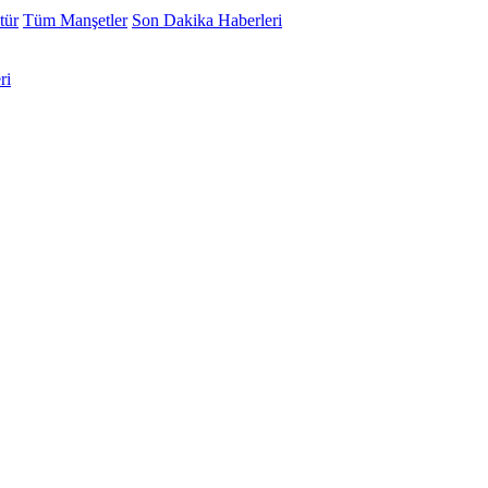
tür
Tüm Manşetler
Son Dakika Haberleri
ri