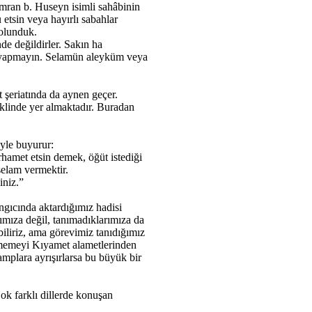
İmran b. Huseyn isimli sahâbinin
 etsin veya hayırlı sabahlar
rolunduk.
e değildirler. Sakın ha
yle yapmayın. Selamün aleyküm veya
 şeriatında da aynen geçer.
klinde yer almaktadır. Buradan
yle buyurur:
rhamet etsin demek, öğüt istediği
selam vermektir.
iniz.”
ngıcında aktardığımız hadisi
ımıza değil, tanımadıklarımıza da
iliriz, ama görevimiz tanıdığımız
rmemeyi Kıyamet alametlerinden
amplara ayrışırlarsa bu büyük bir
ok farklı dillerde konuşan