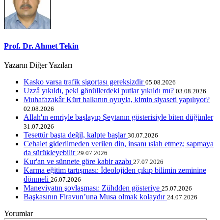
Prof. Dr. Ahmet Tekin
Yazarın Diğer Yazıları
Kasko varsa trafik sigortası gereksizdir
05.08.2026
Uzzâ yıkıldı, peki gönüllerdeki putlar yıkıldı mı?
03.08.2026
Muhafazakâr Kürt halkının oyuyla, kimin siyaseti yapılıyor?
02.08.2026
Allah'ın emriyle başlayıp Şeytanın gösterisiyle biten düğünler
31.07.2026
Tesettür başta değil, kalpte başlar
30.07.2026
Cehalet giderilmeden verilen din, insanı ıslah etmez; sapmaya
da sürükleyebilir
29.07.2026
Kur'an ve sünnete göre kabir azabı
27.07.2026
Karma eğitim tartışması: İdeolojiden çıkıp bilimin zeminine
dönmeli
26.07.2026
Maneviyatın şovlaşması: Zühdden gösteriye
25.07.2026
Başkasının Firavun’una Musa olmak kolaydır
24.07.2026
Yorumlar