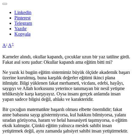
Linkedin
Pinterest
Telegram
Yazdır
Kopyala
-
+
A
A
Karneler alındı, okullar kapandı, çocuklar uzun bir yaz tatiline girdi.
Fakat asıl soru şudur: Okullar kapandı ama eğitim bitti mi?
Ne yazık ki bugün eğitim sistemimiz büyük ölçüde akademik başarı
üzerine kurulmuş, buna karşılık değerler eğitimi ikinci plana
itilmiştir. Bilgi yüklenen fakat merhameti, vicdanı, edebi, hayâyı,
saygıyı ve Allah korkusunu yeterince tanımayan bir nesil yetişme
tehlikesiyle karşı karşıyayız. Oysa insanı gerçek anlamda insan
yapan sadece bilgisi değil, ahlakı ve karakteridir.
Bir çocuğun matematikte başarılı olması elbette önemlidir; fakat
anne babasına saygı göstermiyorsa, kul hakkını bilmiyorsa, yalanı
sıradan görüyorsa, haram ve helal hassasiyeti taşımıyorsa, o eğitim
eksik kalmıştır. Çünkü eğitim yalnızca meslek sahibi insan
yetiştirmek değil, aynı zamanda şahsiyet sahibi insan yetiştirmektir.