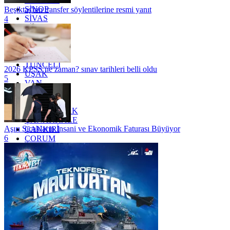
SİNOP
Beşiktaş'tan transfer söylentilerine resmi yanıt
SİVAS
4
SİİRT
TEKİRDAĞ
TOKAT
TRABZON
TUNCELİ
2026 KPSS ne zaman? sınav tarihleri belli oldu
UŞAK
5
VAN
YALOVA
YOZGAT
ZONGULDAK
ÇANAKKALE
Aşırı Sıcakların İnsani ve Ekonomik Faturası Büyüyor
ÇANKIRI
6
ÇORUM
İSTANBUL
İZMİR
ŞANLIURFA
ŞIRNAK