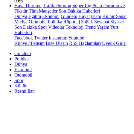
0.66
Hava Durumu
Trafik Durumu
Süper Lig Puan Durumu ve
Fikstür
Tüm Manşetler
Son Dakika Haberleri
Dünya
Eğitim
Ekonomi
Gündem
Hayat
İslam
Kültür-Sanat
Medya
Otomobil
Politika
Röportaj
Sağlık
Seyahat
Siyaset
Son Dakika
Spor
Videolar
Teknoloji
Trend
Yaşam
Yurt
Haberleri
Facebook
Twitter
Instagram
Youtube
Künye / İletişim
Bize Ulaşın
RSS Bağlantıları
Üyelik Girişi
Gündem
Politika
Dünya
Ekonomi
Otomobil
Spor
Kültür
Resmi İlan