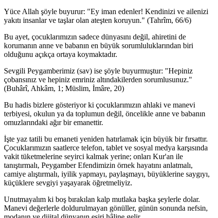
Yüce Allah şöyle buyurur: "Ey iman edenler! Kendinizi ve ailenizi
yakıtı insanlar ve taşlar olan ateşten koruyun." (Tahrîm, 66/6)
Bu ayet, çocuklarımızın sadece dünyasını değil, ahiretini de
korumanın anne ve babanın en büyük sorumluluklarından biri
olduğunu açıkça ortaya koymaktadır.
Sevgili Peygamberimiz (sav) ise şöyle buyurmuştur: "Hepiniz
çobansınız ve hepiniz emriniz altındakilerden sorumlusunuz."
(Buhârî, Ahkâm, 1; Müslim, İmâre, 20)
Bu hadis bizlere gösteriyor ki çocuklarımızın ahlaki ve manevi
terbiyesi, okulun ya da toplumun değil, öncelikle anne ve babanın
omuzlarındaki ağır bir emanettir.
İşte yaz tatili bu emaneti yeniden hatırlamak için büyük bir fırsattır.
Çocuklarımızın saatlerce telefon, tablet ve sosyal medya karşısında
vakit tüketmelerine seyirci kalmak yerine; onları Kur'an ile
tanıştırmalı, Peygamber Efendimizin örnek hayatını anlatmalı,
camiye alıştırmalı, iyilik yapmayı, paylaşmayı, büyüklerine saygıyı,
küçüklere sevgiyi yaşayarak öğretmeliyiz.
Unutmayalım ki boş bırakılan kalp mutlaka başka şeylerle dolar.
Manevi değerlerle doldurulmayan gönüller, günün sonunda nefsin,
modanın ve dijital dünyanın esiri hâline gelir.