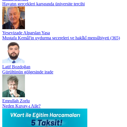
Hayatın gerçekleri karşısında üniversite tercihi
Yesevizade Alparslan Yasa
Mustafa Kemâl'in uydurma şecereleri ve hakîkî mensûbiyeti (365)
Latif Bozdoğan
Gürültünün gölgesinde irade
Emrullah Zorlu
Neden Kuvay-ı Aile?