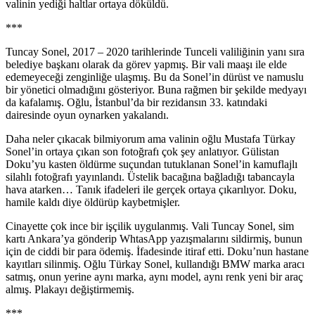
valinin yediği haltlar ortaya döküldü.
***
Tuncay Sonel, 2017 – 2020 tarihlerinde Tunceli valiliğinin yanı sıra
belediye başkanı olarak da görev yapmış. Bir vali maaşı ile elde
edemeyeceği zenginliğe ulaşmış. Bu da Sonel’in dürüst ve namuslu
bir yönetici olmadığını gösteriyor. Buna rağmen bir şekilde medyayı
da kafalamış. Oğlu, İstanbul’da bir rezidansın 33. katındaki
dairesinde oyun oynarken yakalandı.
Daha neler çıkacak bilmiyorum ama valinin oğlu Mustafa Türkay
Sonel’in ortaya çıkan son fotoğrafı çok şey anlatıyor. Gülistan
Doku’yu kasten öldürme suçundan tutuklanan Sonel’in kamuflajlı
silahlı fotoğrafı yayınlandı. Üstelik bacağına bağladığı tabancayla
hava atarken… Tanık ifadeleri ile gerçek ortaya çıkarılıyor. Doku,
hamile kaldı diye öldürüp kaybetmişler.
Cinayette çok ince bir işçilik uygulanmış. Vali Tuncay Sonel, sim
kartı Ankara’ya gönderip WhtasApp yazışmalarını sildirmiş, bunun
için de ciddi bir para ödemiş. İfadesinde itiraf etti. Doku’nun hastane
kayıtları silinmiş. Oğlu Türkay Sonel, kullandığı BMW marka aracı
satmış, onun yerine aynı marka, aynı model, aynı renk yeni bir araç
almış. Plakayı değiştirmemiş.
***