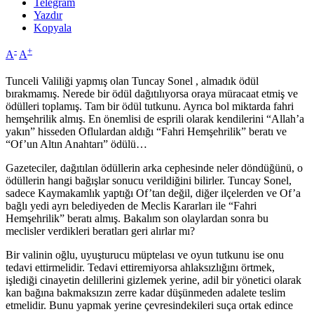
Telegram
Yazdır
Kopyala
-
+
A
A
Tunceli Valiliği yapmış olan Tuncay Sonel , almadık ödül
bırakmamış. Nerede bir ödül dağıtılıyorsa oraya müracaat etmiş ve
ödülleri toplamış. Tam bir ödül tutkunu. Ayrıca bol miktarda fahri
hemşehrilik almış. En önemlisi de esprili olarak kendilerini “Allah’a
yakın” hisseden Oflulardan aldığı “Fahri Hemşehrilik” beratı ve
“Of’un Altın Anahtarı” ödülü…
Gazeteciler, dağıtılan ödüllerin arka cephesinde neler döndüğünü, o
ödüllerin hangi bağışlar sonucu verildiğini bilirler. Tuncay Sonel,
sadece Kaymakamlık yaptığı Of’tan değil, diğer ilçelerden ve Of’a
bağlı yedi ayrı belediyeden de Meclis Kararları ile “Fahri
Hemşehrilik” beratı almış. Bakalım son olaylardan sonra bu
meclisler verdikleri beratları geri alırlar mı?
Bir valinin oğlu, uyuşturucu müptelası ve oyun tutkunu ise onu
tedavi ettirmelidir. Tedavi ettiremiyorsa ahlaksızlığını örtmek,
işlediği cinayetin delillerini gizlemek yerine, adil bir yönetici olarak
kan bağına bakmaksızın zerre kadar düşünmeden adalete teslim
etmelidir. Bunu yapmak yerine çevresindekileri suça ortak edince