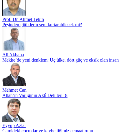
Prof. Dr. Ahmet Tekin
Peşinden gittiklerin seni kurtarabilecek mi?
Ali Akbaba
Mekke’de yeni denklem: Üç ülke, dört güç ve eksik olan insan
Mehmet Can
Allah’ın Varlığının Aklî Delilleri- 8
Eyyüp Azlal
Camideki çocuklar ve kaybettiğimiz cemaat ruhu