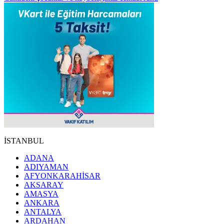
İSTANBUL
ADANA
ADIYAMAN
AFYONKARAHİSAR
AKSARAY
AMASYA
ANKARA
ANTALYA
ARDAHAN