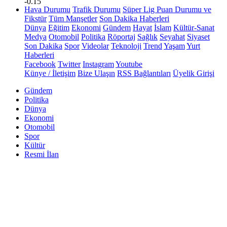
-0.15
Hava Durumu
Trafik Durumu
Süper Lig Puan Durumu ve
Fikstür
Tüm Manşetler
Son Dakika Haberleri
Dünya
Eğitim
Ekonomi
Gündem
Hayat
İslam
Kültür-Sanat
Medya
Otomobil
Politika
Röportaj
Sağlık
Seyahat
Siyaset
Son Dakika
Spor
Videolar
Teknoloji
Trend
Yaşam
Yurt
Haberleri
Facebook
Twitter
Instagram
Youtube
Künye / İletişim
Bize Ulaşın
RSS Bağlantıları
Üyelik Girişi
Gündem
Politika
Dünya
Ekonomi
Otomobil
Spor
Kültür
Resmi İlan