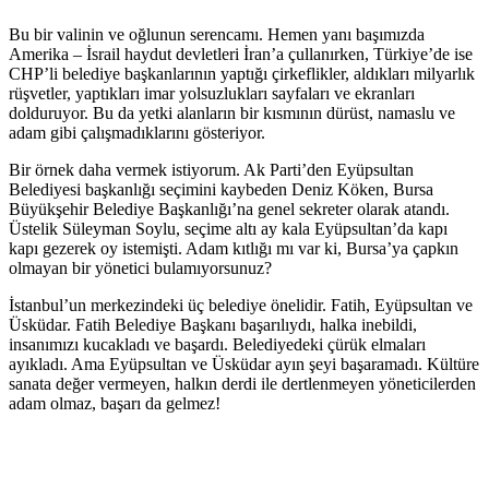
Bu bir valinin ve oğlunun serencamı. Hemen yanı başımızda
Amerika – İsrail haydut devletleri İran’a çullanırken, Türkiye’de ise
CHP’li belediye başkanlarının yaptığı çirkeflikler, aldıkları milyarlık
rüşvetler, yaptıkları imar yolsuzlukları sayfaları ve ekranları
dolduruyor. Bu da yetki alanların bir kısmının dürüst, namaslu ve
adam gibi çalışmadıklarını gösteriyor.
Bir örnek daha vermek istiyorum. Ak Parti’den Eyüpsultan
Belediyesi başkanlığı seçimini kaybeden Deniz Köken, Bursa
Büyükşehir Belediye Başkanlığı’na genel sekreter olarak atandı.
Üstelik Süleyman Soylu, seçime altı ay kala Eyüpsultan’da kapı
kapı gezerek oy istemişti. Adam kıtlığı mı var ki, Bursa’ya çapkın
olmayan bir yönetici bulamıyorsunuz?
İstanbul’un merkezindeki üç belediye önelidir. Fatih, Eyüpsultan ve
Üsküdar. Fatih Belediye Başkanı başarılıydı, halka inebildi,
insanımızı kucakladı ve başardı. Belediyedeki çürük elmaları
ayıkladı. Ama Eyüpsultan ve Üsküdar ayın şeyi başaramadı. Kültüre
sanata değer vermeyen, halkın derdi ile dertlenmeyen yöneticilerden
adam olmaz, başarı da gelmez!