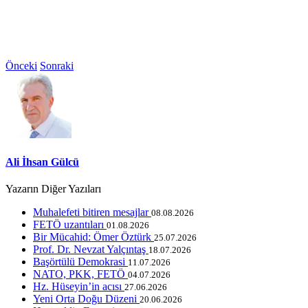
Önceki
Sonraki
Ali İhsan Gülcü
Yazarın Diğer Yazıları
Muhalefeti bitiren mesajlar
08.08.2026
FETÖ uzantıları
01.08.2026
Bir Mücahid: Ömer Öztürk
25.07.2026
Prof. Dr. Nevzat Yalçıntaş
18.07.2026
Başörtülü Demokrasi
11.07.2026
NATO, PKK, FETÖ
04.07.2026
Hz. Hüseyin’in acısı
27.06.2026
Yeni Orta Doğu Düzeni
20.06.2026