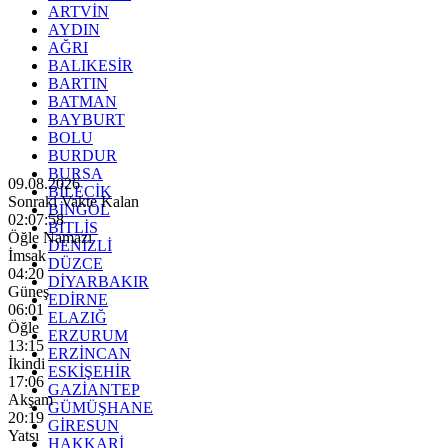
ARTVİN
AYDIN
AĞRI
BALIKESİR
BARTIN
BATMAN
BAYBURT
BOLU
BURDUR
BURSA
09.08.2026
BİLECİK
Sonraki Vakte Kalan
BİNGÖL
02:07:57
BİTLİS
Öğle Namazı
DENİZLİ
İmsak
DÜZCE
04:20
DİYARBAKIR
Güneş
EDİRNE
06:01
ELAZIĞ
Öğle
ERZURUM
13:15
ERZİNCAN
İkindi
ESKİŞEHİR
17:06
GAZİANTEP
Akşam
GÜMÜŞHANE
20:19
GİRESUN
Yatsı
HAKKARİ