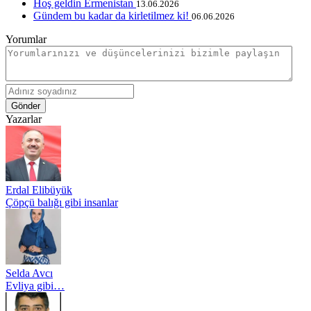
Hoş geldin Ermenistan
13.06.2026
Gündem bu kadar da kirletilmez ki!
06.06.2026
Yorumlar
Gönder
Yazarlar
Erdal Elibüyük
Çöpçü balığı gibi insanlar
Selda Avcı
Evliya gibi…