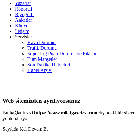
Yazarlar
Röportaj
Biyografi
Anketler
Künye
İletişim
Servisler
Hava Durumu
Trafik Durumu
Süper Lig Puan Durumu ve Fikstür
Tüm Manşetler
Son Dakika Haberleri
Haber Arşivi
Web sitemizden ayrılıyorsunuz
Bu bağlantı sizi
https://www.milatgazetesi.com
dışındaki bir siteye
yönlendiriyor.
Sayfada Kal
Devam Et