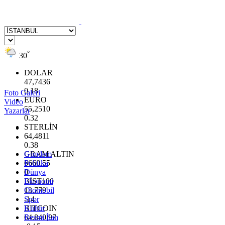
°
30
DOLAR
47,7436
0.18
Foto Galeri
EURO
Video
55,2510
Yazarlar
0.32
STERLİN
64,4811
0.38
GRAM ALTIN
Gündem
6660.55
Politika
0
Dünya
BİST100
Ekonomi
13.779
Otomobil
-14
Spor
BITCOIN
Kültür
64.840,97
Resmi İlan