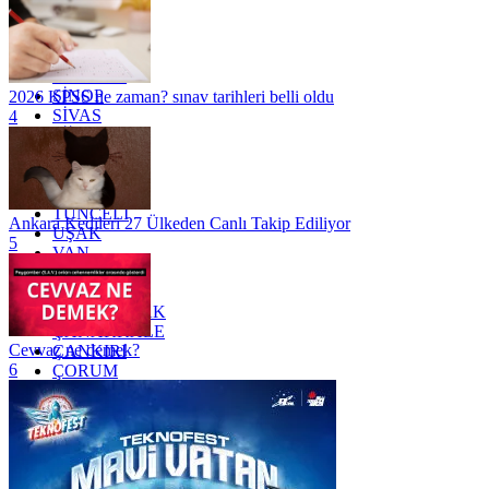
OSMANİYE
RİZE
SAKARYA
SAMSUN
SİNOP
2026 KPSS ne zaman? sınav tarihleri belli oldu
SİVAS
4
SİİRT
TEKİRDAĞ
TOKAT
TRABZON
TUNCELİ
Ankara Kedileri 27 Ülkeden Canlı Takip Ediliyor
UŞAK
5
VAN
YALOVA
YOZGAT
ZONGULDAK
ÇANAKKALE
Cevvaz ne demek?
ÇANKIRI
6
ÇORUM
İSTANBUL
İZMİR
ŞANLIURFA
ŞIRNAK