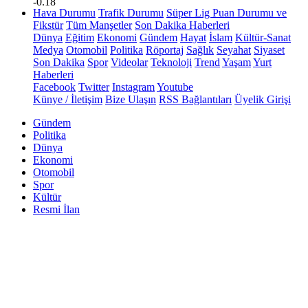
-0.18
Hava Durumu
Trafik Durumu
Süper Lig Puan Durumu ve
Fikstür
Tüm Manşetler
Son Dakika Haberleri
Dünya
Eğitim
Ekonomi
Gündem
Hayat
İslam
Kültür-Sanat
Medya
Otomobil
Politika
Röportaj
Sağlık
Seyahat
Siyaset
Son Dakika
Spor
Videolar
Teknoloji
Trend
Yaşam
Yurt
Haberleri
Facebook
Twitter
Instagram
Youtube
Künye / İletişim
Bize Ulaşın
RSS Bağlantıları
Üyelik Girişi
Gündem
Politika
Dünya
Ekonomi
Otomobil
Spor
Kültür
Resmi İlan