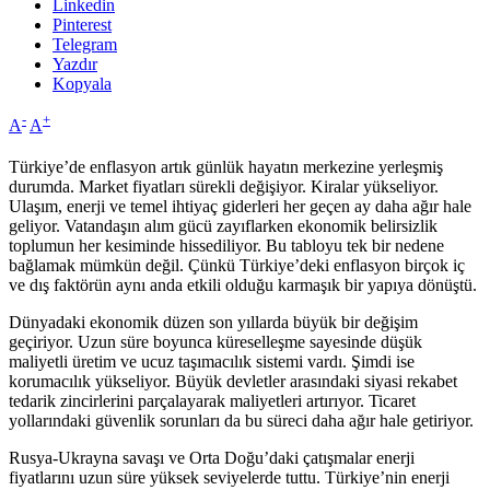
Linkedin
Pinterest
Telegram
Yazdır
Kopyala
-
+
A
A
Türkiye’de enflasyon artık günlük hayatın merkezine yerleşmiş
durumda. Market fiyatları sürekli değişiyor. Kiralar yükseliyor.
Ulaşım, enerji ve temel ihtiyaç giderleri her geçen ay daha ağır hale
geliyor. Vatandaşın alım gücü zayıflarken ekonomik belirsizlik
toplumun her kesiminde hissediliyor. Bu tabloyu tek bir nedene
bağlamak mümkün değil. Çünkü Türkiye’deki enflasyon birçok iç
ve dış faktörün aynı anda etkili olduğu karmaşık bir yapıya dönüştü.
Dünyadaki ekonomik düzen son yıllarda büyük bir değişim
geçiriyor. Uzun süre boyunca küreselleşme sayesinde düşük
maliyetli üretim ve ucuz taşımacılık sistemi vardı. Şimdi ise
korumacılık yükseliyor. Büyük devletler arasındaki siyasi rekabet
tedarik zincirlerini parçalayarak maliyetleri artırıyor. Ticaret
yollarındaki güvenlik sorunları da bu süreci daha ağır hale getiriyor.
Rusya-Ukrayna savaşı ve Orta Doğu’daki çatışmalar enerji
fiyatlarını uzun süre yüksek seviyelerde tuttu. Türkiye’nin enerji