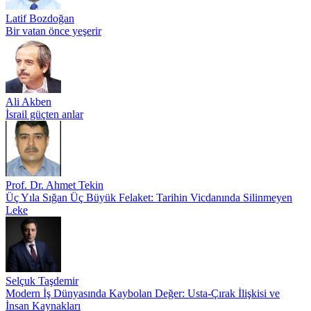
Latif Bozdoğan
Bir vatan önce yeşerir
Ali Akben
İsrail güçten anlar
Prof. Dr. Ahmet Tekin
Üç Yıla Sığan Üç Büyük Felaket: Tarihin Vicdanında Silinmeyen
Leke
Selçuk Taşdemir
Modern İş Dünyasında Kaybolan Değer: Usta-Çırak İlişkisi ve
İnsan Kaynakları