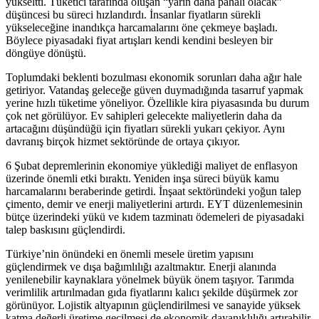
yükseltti. Tüketici tarafında oluşan “yarın daha pahalı olacak”
düşüncesi bu süreci hızlandırdı. İnsanlar fiyatların sürekli
yükseleceğine inandıkça harcamalarını öne çekmeye başladı.
Böylece piyasadaki fiyat artışları kendi kendini besleyen bir
döngüye dönüştü.
Toplumdaki beklenti bozulması ekonomik sorunları daha ağır hale
getiriyor. Vatandaş geleceğe güven duymadığında tasarruf yapmak
yerine hızlı tüketime yöneliyor. Özellikle kira piyasasında bu durum
çok net görülüyor. Ev sahipleri gelecekte maliyetlerin daha da
artacağını düşündüğü için fiyatları sürekli yukarı çekiyor. Aynı
davranış birçok hizmet sektöründe de ortaya çıkıyor.
6 Şubat depremlerinin ekonomiye yüklediği maliyet de enflasyon
üzerinde önemli etki bıraktı. Yeniden inşa süreci büyük kamu
harcamalarını beraberinde getirdi. İnşaat sektöründeki yoğun talep
çimento, demir ve enerji maliyetlerini artırdı. EYT düzenlemesinin
bütçe üzerindeki yükü ve kıdem tazminatı ödemeleri de piyasadaki
talep baskısını güçlendirdi.
Türkiye’nin önündeki en önemli mesele üretim yapısını
güçlendirmek ve dışa bağımlılığı azaltmaktır. Enerji alanında
yenilenebilir kaynaklara yönelmek büyük önem taşıyor. Tarımda
verimlilik artırılmadan gıda fiyatlarını kalıcı şekilde düşürmek zor
görünüyor. Lojistik altyapının güçlendirilmesi ve sanayide yüksek
katma değerli üretime geçilmesi de ekonomik dayanıklılığı artırabilir.