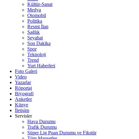
Kültür-Sanat
Medya
Otomobil
Politika
Resmi İlan
Sağlık
Seyahat
Son Dakika
Spor
Teknoloji
Trend
Yurt Haberleri
Foto Galeri
Video
Yazarlar
Röportaj
Biyografi
Anketler
Künye
İletişim
Servisler
Hava Durumu
Trafik Durumu
Süper Lig Puan Durumu ve Fikstür
Tüm Manşetler