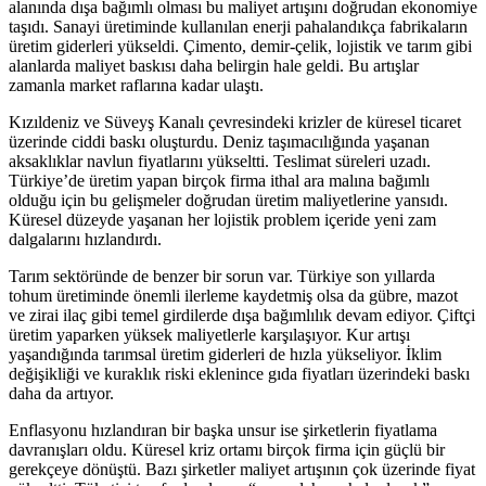
alanında dışa bağımlı olması bu maliyet artışını doğrudan ekonomiye
taşıdı. Sanayi üretiminde kullanılan enerji pahalandıkça fabrikaların
üretim giderleri yükseldi. Çimento, demir-çelik, lojistik ve tarım gibi
alanlarda maliyet baskısı daha belirgin hale geldi. Bu artışlar
zamanla market raflarına kadar ulaştı.
Kızıldeniz ve Süveyş Kanalı çevresindeki krizler de küresel ticaret
üzerinde ciddi baskı oluşturdu. Deniz taşımacılığında yaşanan
aksaklıklar navlun fiyatlarını yükseltti. Teslimat süreleri uzadı.
Türkiye’de üretim yapan birçok firma ithal ara malına bağımlı
olduğu için bu gelişmeler doğrudan üretim maliyetlerine yansıdı.
Küresel düzeyde yaşanan her lojistik problem içeride yeni zam
dalgalarını hızlandırdı.
Tarım sektöründe de benzer bir sorun var. Türkiye son yıllarda
tohum üretiminde önemli ilerleme kaydetmiş olsa da gübre, mazot
ve zirai ilaç gibi temel girdilerde dışa bağımlılık devam ediyor. Çiftçi
üretim yaparken yüksek maliyetlerle karşılaşıyor. Kur artışı
yaşandığında tarımsal üretim giderleri de hızla yükseliyor. İklim
değişikliği ve kuraklık riski eklenince gıda fiyatları üzerindeki baskı
daha da artıyor.
Enflasyonu hızlandıran bir başka unsur ise şirketlerin fiyatlama
davranışları oldu. Küresel kriz ortamı birçok firma için güçlü bir
gerekçeye dönüştü. Bazı şirketler maliyet artışının çok üzerinde fiyat