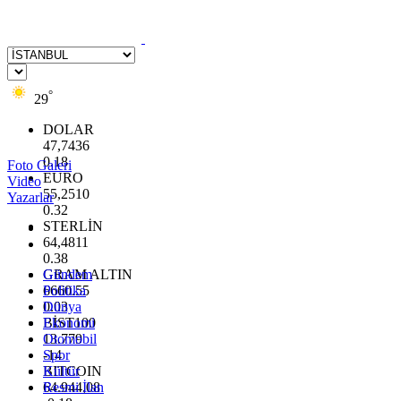
°
29
DOLAR
47,7436
0.18
Foto Galeri
EURO
Video
55,2510
Yazarlar
0.32
STERLİN
64,4811
0.38
GRAM ALTIN
Gündem
6660.55
Politika
0.03
Dünya
BİST100
Ekonomi
13.779
Otomobil
-14
Spor
BITCOIN
Kültür
64.944,08
Resmi İlan