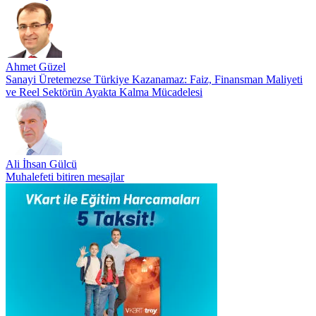
Ahmet Güzel
Sanayi Üretemezse Türkiye Kazanamaz: Faiz, Finansman Maliyeti
ve Reel Sektörün Ayakta Kalma Mücadelesi
Ali İhsan Gülcü
Muhalefeti bitiren mesajlar