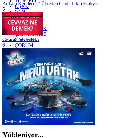
TUNCELİ
Ankara Kedileri 27 Ülkeden Canlı Takip Ediliyor
UŞAK
5
VAN
YALOVA
YOZGAT
ZONGULDAK
ÇANAKKALE
Cevvaz ne demek?
ÇANKIRI
6
ÇORUM
İSTANBUL
İZMİR
ŞANLIURFA
ŞIRNAK
Yükleniyor...