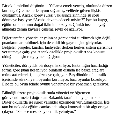
Bir okul müdürü düşünün… Yıllarca emek vermiş, okulunda düzen
kurmuş, öğretmenlerle uyum sağlamış, velilerle güven ilişkisi
oluşturmuş. Ancak görev süresi yaklaşınca zihninde şu soru
dönmeye başlıyor: “Acaba devam edecek miyim?” İşte bu kaygı,
eğitim ortamlarının doğal iklimini bozuyor. Çünkü insanın ayağının
altındaki zemin kayarsa çalışma şevki de azalıyor.
Diğer taraftan yöneticiler yalnızca görevlerini sürdürmek için değil,
puanlarını artırabilmek için de ciddi bir gayret içine giriyorlar.
Belgeler, projeler, kurslar, faaliyetler derken herkes sistem içerisinde
yer tutmaya çalışıyor. Ancak özellikle proje okulları söz konusu
olduğunda işin rengi yine değişiyor.
Yöneticiler, dört yılda bir dosya hazırlıyor, Bakanlığın hazırladığı
forma göre puan hesaplıyor, bunların dışında ise başka araçlara
müracaat ederek işini çözmeye çalışıyor. Baş döndüren bu trafik
içerisinde sürekli yeni oyunlar kuruluyor, bazı oyunlar bozuluyor.
Elbette bu oyun içinde oyunu yönetmeye bir yönetmen gerekiyor.
Bilindiği üzere proje okullarında yönetici ve öğretmen
görevlendirmeleri doğrudan Bakanlık tarafından yapılmaktadır.
Diğer okullarda ise süreç valilikler üzerinden yürütülmektedir. İşte
tam bu noktada eğitim camiasında sıkça konuşulan bir algı ortaya
çıkıyor: “Sadece mesleki yeterlilik yetmiyor.”