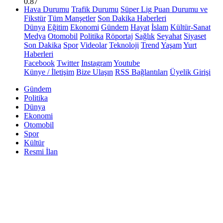
0.87
Hava Durumu
Trafik Durumu
Süper Lig Puan Durumu ve
Fikstür
Tüm Manşetler
Son Dakika Haberleri
Dünya
Eğitim
Ekonomi
Gündem
Hayat
İslam
Kültür-Sanat
Medya
Otomobil
Politika
Röportaj
Sağlık
Seyahat
Siyaset
Son Dakika
Spor
Videolar
Teknoloji
Trend
Yaşam
Yurt
Haberleri
Facebook
Twitter
Instagram
Youtube
Künye / İletişim
Bize Ulaşın
RSS Bağlantıları
Üyelik Girişi
Gündem
Politika
Dünya
Ekonomi
Otomobil
Spor
Kültür
Resmi İlan