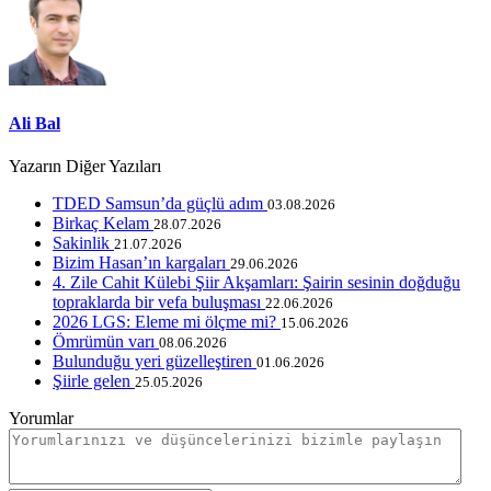
Ali Bal
Yazarın Diğer Yazıları
TDED Samsun’da güçlü adım
03.08.2026
Birkaç Kelam
28.07.2026
Sakinlik
21.07.2026
Bizim Hasan’ın kargaları
29.06.2026
4. Zile Cahit Külebi Şiir Akşamları: Şairin sesinin doğduğu
topraklarda bir vefa buluşması
22.06.2026
2026 LGS: Eleme mi ölçme mi?
15.06.2026
Ömrümün varı
08.06.2026
Bulunduğu yeri güzelleştiren
01.06.2026
Şiirle gelen
25.05.2026
Yorumlar