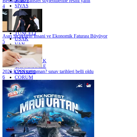
SİNOP
Beşiktaş'tan transfer söylentilerine resmi yanıt
SİVAS
4
SİİRT
TEKİRDAĞ
TOKAT
TRABZON
TUNCELİ
Aşırı Sıcakların İnsani ve Ekonomik Faturası Büyüyor
UŞAK
5
VAN
YALOVA
YOZGAT
ZONGULDAK
ÇANAKKALE
2026 KPSS ne zaman? sınav tarihleri belli oldu
ÇANKIRI
6
ÇORUM
İSTANBUL
İZMİR
ŞANLIURFA
ŞIRNAK