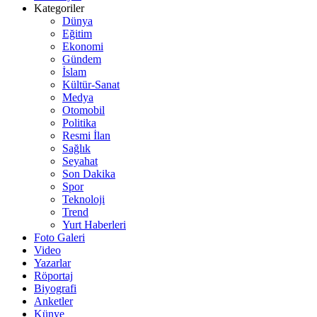
Kategoriler
Dünya
Eğitim
Ekonomi
Gündem
İslam
Kültür-Sanat
Medya
Otomobil
Politika
Resmi İlan
Sağlık
Seyahat
Son Dakika
Spor
Teknoloji
Trend
Yurt Haberleri
Foto Galeri
Video
Yazarlar
Röportaj
Biyografi
Anketler
Künye