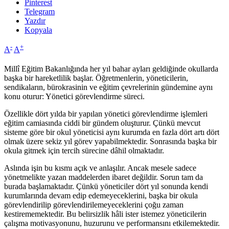
Pinterest
Telegram
Yazdır
Kopyala
-
+
A
A
Millî Eğitim Bakanlığında her yıl bahar ayları geldiğinde okullarda
başka bir hareketlilik başlar. Öğretmenlerin, yöneticilerin,
sendikaların, bürokrasinin ve eğitim çevrelerinin gündemine aynı
konu oturur: Yönetici görevlendirme süreci.
Özellikle dört yılda bir yapılan yönetici görevlendirme işlemleri
eğitim camiasında ciddi bir gündem oluşturur. Çünkü mevcut
sisteme göre bir okul yöneticisi aynı kurumda en fazla dört artı dört
olmak üzere sekiz yıl görev yapabilmektedir. Sonrasında başka bir
okula gitmek için tercih sürecine dâhil olmaktadır.
Aslında işin bu kısmı açık ve anlaşılır. Ancak mesele sadece
yönetmelikte yazan maddelerden ibaret değildir. Sorun tam da
burada başlamaktadır. Çünkü yöneticiler dört yıl sonunda kendi
kurumlarında devam edip edemeyeceklerini, başka bir okula
görevlendirilip görevlendirilemeyeceklerini çoğu zaman
kestirememektedir. Bu belirsizlik hâli ister istemez yöneticilerin
çalışma motivasyonunu, huzurunu ve performansını etkilemektedir.