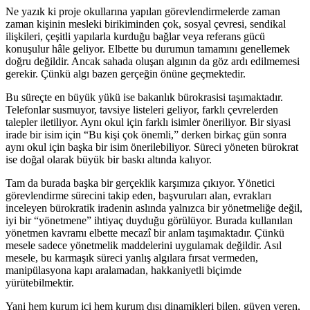
Ne yazık ki proje okullarına yapılan görevlendirmelerde zaman
zaman kişinin mesleki birikiminden çok, sosyal çevresi, sendikal
ilişkileri, çeşitli yapılarla kurduğu bağlar veya referans gücü
konuşulur hâle geliyor. Elbette bu durumun tamamını genellemek
doğru değildir. Ancak sahada oluşan algının da göz ardı edilmemesi
gerekir. Çünkü algı bazen gerçeğin önüne geçmektedir.
Bu süreçte en büyük yükü ise bakanlık bürokrasisi taşımaktadır.
Telefonlar susmuyor, tavsiye listeleri geliyor, farklı çevrelerden
talepler iletiliyor. Aynı okul için farklı isimler öneriliyor. Bir siyasi
irade bir isim için “Bu kişi çok önemli,” derken birkaç gün sonra
aynı okul için başka bir isim önerilebiliyor. Süreci yöneten bürokrat
ise doğal olarak büyük bir baskı altında kalıyor.
Tam da burada başka bir gerçeklik karşımıza çıkıyor. Yönetici
görevlendirme sürecini takip eden, başvuruları alan, evrakları
inceleyen bürokratik iradenin aslında yalnızca bir yönetmeliğe değil,
iyi bir “yönetmene” ihtiyaç duyduğu görülüyor. Burada kullanılan
yönetmen kavramı elbette mecazî bir anlam taşımaktadır. Çünkü
mesele sadece yönetmelik maddelerini uygulamak değildir. Asıl
mesele, bu karmaşık süreci yanlış algılara fırsat vermeden,
manipülasyona kapı aralamadan, hakkaniyetli biçimde
yürütebilmektir.
Yani hem kurum içi hem kurum dışı dinamikleri bilen, güven veren,