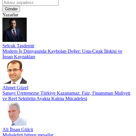
Gönder
Yazarlar
Selçuk Taşdemir
Modern İş Dünyasında Kaybolan Değer: Usta-Çırak İlişkisi ve
İnsan Kaynakları
Ahmet Güzel
Sanayi Üretemezse Türkiye Kazanamaz: Faiz, Finansman Maliyeti
ve Reel Sektörün Ayakta Kalma Mücadelesi
Ali İhsan Gülcü
Muhalefeti bitiren mesajlar