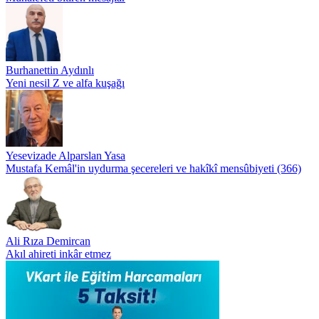
Burhanettin Aydınlı
Yeni nesil Z ve alfa kuşağı
Yesevizade Alparslan Yasa
Mustafa Kemâl'in uydurma şecereleri ve hakîkî mensûbiyeti (366)
Ali Rıza Demircan
Akıl ahireti inkâr etmez