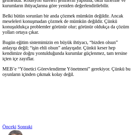
gelmelidir. Rotasyon süreleri şehirlerin yapısına, okul türlerine ve
kurumların ihtiyaçlarına göre yeniden değerlendirilebilir.
Belki bütün sorunları bir anda çözmek mümkün değildir. Ancak
meseleleri konuşmadan çözmek de mümkün değildir. Çünkü
konuşuldukça problemler görünür olur; görünür oldukça da çözüm
yolları ortaya çıkar.
Bugün eğitim sistemimizin en büyük ihtiyacı, “bizden olsun”
anlayışı değil; “işin ehli olsun” anlayışıdır. Çünkü keser hep
kendimize doğru yontulduğunda kurumlar güçlenmez, tam tersine
içten içe zayıflar.
MEB’e “Yönetici Görevlendirme Yönetmeni” gerekiyor. Çünkü bu
oyunların içinden çıkmak kolay değil.
Önceki
Sonraki