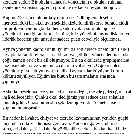
gereken şudur: Bir okula atanacak yöneticinin o okulun ruhuna,
akademik yapısına, öğrenci profiline ne kadar uygun olduğu…
Bugün 200 öğrencili bir köy okulu ile 1500 öğrencili şehir
merkezindeki bir okul aynı şekilde değerlendiriliyorsa burada ciddi
bir problem vardır. Çünkü her okulun yükü, sorumluluğu ve
yönetim dinamiği farklıdır. Tecrübe, kriz yönetimi, insan ilişkileri ve
liderlik becerisi gibi unsurlar sadece puan cetveliyle ölçülemez.
Ayrıca yönetim kadrolarının uyumu da son derece önemlidir. Farklı
hesaplarla farklı referanslarla bir araya getirilen yöneticiler arasında
çoğu zaman ortak bir dil oluşmuyor. Bu da okullarda gruplaşmalara,
huzursuzluklara ve yönetim zaaflarına yol açıyor. Öğretmenler
yönetime güven duymuyor, sendikal ayrışmalar büyüyor, kurum
kültürü zayıflıyor. Eğitim ise bütün bu tartışmaların arasında
yıpranıyor.
Aslında mesele sadece yönetici ataması değil, mesele geleceğin nasıl
inşâ edileceğidir. Çünkü okul dediğimiz yer sadece ders anlatılan
bina değildir. Orası bir neslin şekillendiği yerdir. Yönetici ise o
yapının omurgasıdır.
Bu nedenle liyakat, ehliyet ve tecrübe kavramlarının yeniden güçlü
biçimde merkeze alınması gerekiyor. Yönetici görevlendirme
süreçleri daha şeffaf, daha öngörülebilir ve daha hakkaniyetli hâle