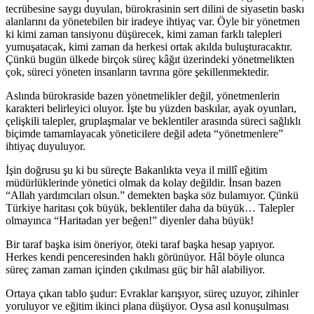
tecrübesine saygı duyulan, bürokrasinin sert dilini de siyasetin baskı
alanlarını da yönetebilen bir iradeye ihtiyaç var. Öyle bir yönetmen
ki kimi zaman tansiyonu düşürecek, kimi zaman farklı talepleri
yumuşatacak, kimi zaman da herkesi ortak akılda buluşturacaktır.
Çünkü bugün ülkede birçok süreç kâğıt üzerindeki yönetmelikten
çok, süreci yöneten insanların tavrına göre şekillenmektedir.
Aslında bürokraside bazen yönetmelikler değil, yönetmenlerin
karakteri belirleyici oluyor. İşte bu yüzden baskılar, ayak oyunları,
çelişkili talepler, gruplaşmalar ve beklentiler arasında süreci sağlıklı
biçimde tamamlayacak yöneticilere değil adeta “yönetmenlere”
ihtiyaç duyuluyor.
İşin doğrusu şu ki bu süreçte Bakanlıkta veya il millî eğitim
müdürlüklerinde yönetici olmak da kolay değildir. İnsan bazen
“Allah yardımcıları olsun.” demekten başka söz bulamıyor. Çünkü
Türkiye haritası çok büyük, beklentiler daha da büyük… Talepler
olmayınca “Haritadan yer beğen!” diyenler daha büyük!
Bir taraf başka isim öneriyor, öteki taraf başka hesap yapıyor.
Herkes kendi penceresinden haklı görünüyor. Hâl böyle olunca
süreç zaman zaman içinden çıkılması güç bir hâl alabiliyor.
Ortaya çıkan tablo şudur: Evraklar karışıyor, süreç uzuyor, zihinler
yoruluyor ve eğitim ikinci plana düşüyor. Oysa asıl konuşulması