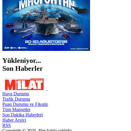
Yükleniyor...
Son Haberler
Hava Durumu
Trafik Durumu
Puan Durumu ve Fikstür
Tüm Manşetler
Son Dakika Haberleri
Haber Arşivi
RSS
Copyright © 2025. Her hakkı saklıdır.