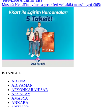
Yesevizade Alparslan Yasa
Mustafa Kemâl'in uydurma şecereleri ve hakîkî mensûbiyeti (365)
İSTANBUL
ADANA
ADIYAMAN
AFYONKARAHİSAR
AKSARAY
AMASYA
ANKARA
ANTALYA