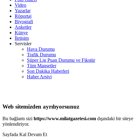
Video
Yazarlar
Röportaj
Biyografi
Anketler
Künye
İletişim
Servisler
Hava Durumu
Trafik Durumu
Süper Lig Puan Durumu ve Fikstür
Tüm Manşetler
Son Dakika Haberleri
Haber Arşivi
Web sitemizden ayrılıyorsunuz
Bu bağlantı sizi
https://www.milatgazetesi.com
dışındaki bir siteye
yönlendiriyor.
Sayfada Kal
Devam Et