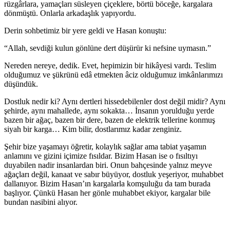
rüzgârlara, yamaçları süsleyen çiçeklere, börtü böceğe, kargalara
dönmüştü. Onlarla arkadaşlık yapıyordu.
Derin sohbetimiz bir yere geldi ve Hasan konuştu:
“Allah, sevdiği kulun gönlüne dert düşürür ki nefsine uymasın.”
Nereden nereye, dedik. Evet, hepimizin bir hikâyesi vardı. Teslim
olduğumuz ve şükrünü edâ etmekten âciz olduğumuz imkânlarımızı
düşündük.
Dostluk nedir ki? Aynı dertleri hissedebilenler dost değil midir? Aynı
şehirde, aynı mahallede, aynı sokakta… İnsanın yorulduğu yerde
bazen bir ağaç, bazen bir dere, bazen de elektrik tellerine konmuş
siyah bir karga… Kim bilir, dostlarımız kadar zenginiz.
Şehir bize yaşamayı öğretir, kolaylık sağlar ama tabiat yaşamın
anlamını ve gizini içimize fısıldar. Bizim Hasan ise o fısıltıyı
duyabilen nadir insanlardan biri. Onun bahçesinde yalnız meyve
ağaçları değil, kanaat ve sabır büyüyor, dostluk yeşeriyor, muhabbet
dallanıyor. Bizim Hasan’ın kargalarla komşuluğu da tam burada
başlıyor. Çünkü Hasan her gönle muhabbet ekiyor, kargalar bile
bundan nasibini alıyor.