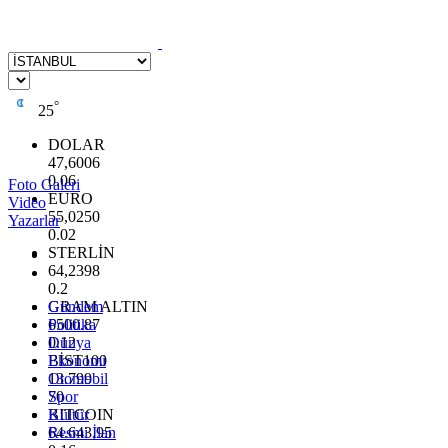
°
25
DOLAR
47,6006
0.06
Foto Galeri
EURO
Video
55,0250
Yazarlar
0.02
STERLİN
64,2398
0.2
GRAM ALTIN
Gündem
6500.87
Politika
0.12
Dünya
BİST100
Ekonomi
13.799
Otomobil
70
Spor
BITCOIN
Kültür
64.643,95
Resmi İlan