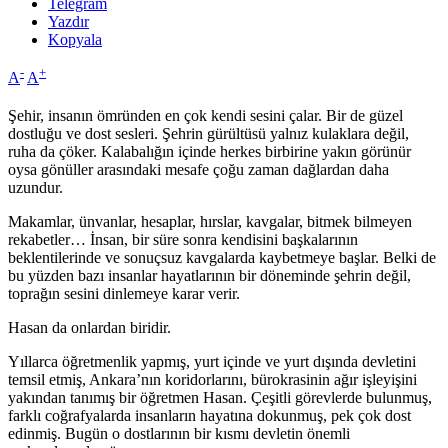
Telegram
Yazdır
Kopyala
-
+
A
A
Şehir, insanın ömründen en çok kendi sesini çalar. Bir de güzel
dostluğu ve dost sesleri. Şehrin gürültüsü yalnız kulaklara değil,
ruha da çöker. Kalabalığın içinde herkes birbirine yakın görünür
oysa gönüller arasındaki mesafe çoğu zaman dağlardan daha
uzundur.
Makamlar, ünvanlar, hesaplar, hırslar, kavgalar, bitmek bilmeyen
rekabetler… İnsan, bir süre sonra kendisini başkalarının
beklentilerinde ve sonuçsuz kavgalarda kaybetmeye başlar. Belki de
bu yüzden bazı insanlar hayatlarının bir döneminde şehrin değil,
toprağın sesini dinlemeye karar verir.
Hasan da onlardan biridir.
Yıllarca öğretmenlik yapmış, yurt içinde ve yurt dışında devletini
temsil etmiş, Ankara’nın koridorlarını, bürokrasinin ağır işleyişini
yakından tanımış bir öğretmen Hasan. Çeşitli görevlerde bulunmuş,
farklı coğrafyalarda insanların hayatına dokunmuş, pek çok dost
edinmiş. Bugün o dostlarının bir kısmı devletin önemli