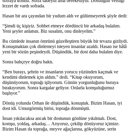
sofraya kondu. Sofra sadeydi ama bereketliydi. Dostluğun verdiği
lezzet de vardı sofrada.
Hasan bir ara çayından bir yudum aldı ve gülümseyerek şöyle dedi:
“Şimdi üç kişiyiz. Sohbet etmeye dördüncü bir arkadaş bulalım.
Yeni şeyler anlatsın. Biz susalım, onu dinleyelim.”
Bu cümlede insanın ömrünü güzelleştiren büyük bir tevazu gizliydi.
Konuşmaktan çok dinlemeyi isteyen insanlar azaldı. Hasan ise hâlâ
yeni bir sözün peşindeydi. Düşündük, bir dost daha bulalım diye.
Sonra bahçeye doğru baktı.
“Ben burayı, şehrin ve insanların yorucu yüzünden kaçmak ve
kendimi dinlemek için aldım.” dedi. “Kitap okuyorum,
düşünüyorum, toprağı işliyorum. Günün yorgunluğunu buraya
bırakıyorum. Sonra kargalar geliyor. Onlarla komşuluğumuz
başlıyor.”
Dönüş yolunda Orhan ile düşündük, konuştuk. Bizim Hasan, iyi
dost idi. Umurgörmüş birisi, toprağa dönmüştü.
İnsan yıkılacaksa ancak bir dostunun gönlüne yıkılmalı. Dost,
komşu, yoldaş, arkadaş… Arıyoruz, çekilip dönüyoruz içimize.
Bizim Hasan da toprağa, meyve ağaçlarına, gökyüzüne, serin