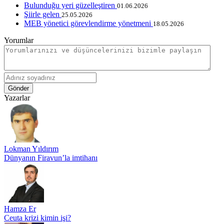
Bulunduğu yeri güzelleştiren
01.06.2026
Şiirle gelen
25.05.2026
MEB yönetici görevlendirme yönetmeni
18.05.2026
Yorumlar
Gönder
Yazarlar
Lokman Yıldırım
Dünyanın Firavun’la imtihanı
Hamza Er
Ceuta krizi kimin işi?