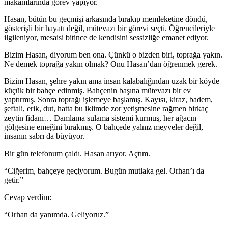
makamlarında görev yapıyor.
Hasan, bütün bu geçmişi arkasında bırakıp memleketine döndü,
gösterişli bir hayatı değil, mütevazı bir görevi seçti. Öğrencileriyle
ilgileniyor, mesaisi bitince de kendisini sessizliğe emanet ediyor.
Bizim Hasan, diyorum ben ona. Çünkü o bizden biri, toprağa yakın.
Ne demek toprağa yakın olmak? Onu Hasan’dan öğrenmek gerek.
Bizim Hasan, şehre yakın ama insan kalabalığından uzak bir köyde
küçük bir bahçe edinmiş. Bahçenin başına mütevazı bir ev
yaptırmış. Sonra toprağı işlemeye başlamış. Kayısı, kiraz, badem,
şeftali, erik, dut, hatta bu iklimde zor yetişmesine rağmen birkaç
zeytin fidanı… Damlama sulama sistemi kurmuş, her ağacın
gölgesine emeğini bırakmış. O bahçede yalnız meyveler değil,
insanın sabrı da büyüyor.
Bir gün telefonum çaldı. Hasan arıyor. Açtım.
“Ciğerim, bahçeye geçiyorum. Bugün mutlaka gel. Orhan’ı da
getir.”
Cevap verdim:
“Orhan da yanımda. Geliyoruz.”