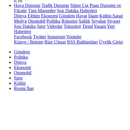
0.16
Hava Durumu
Trafik Durumu
Süper Lig Puan Durumu ve
Fikstür
Tüm Manşetler
Son Dakika Haberleri
Dünya
Eğitim
Ekonomi
Gündem
Hayat
İslam
Kültür-Sanat
Medya
Otomobil
Politika
Röportaj
Sağlık
Seyahat
Siyaset
Son Dakika
Spor
Videolar
Teknoloji
Trend
Yaşam
Yurt
Haberleri
Facebook
Twitter
Instagram
Youtube
Künye / İletişim
Bize Ulaşın
RSS Bağlantıları
Üyelik Girişi
Gündem
Politika
Dünya
Ekonomi
Otomobil
Spor
Kültür
Resmi İlan