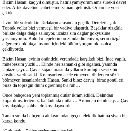
Bizim Hasan, kaç yıl olmuştur, hatırlayamıyorum ama sürekli davet
eder. Artık davetine icabet etme zamanı gelmişti. Orhan ile yola
çıktık.
Uzun bir yolculuktu.Tarlaların arasından geçtik. Dereleri aştık.
Toprak yollar bizi yemyeşil bir vadiye ulaştırdı. Başaklar rüzgârla
birlikte dalga dalga salınıyor, uzakta sıra dağlar gökyüzüne
yaslanıyordu. Bulutlar tepelerin omzunda dinleniyor, serin rüzgâr
ciğerlere doldukça insanın içindeki bütün yorgunluk usulca
çekiliyordu.
Bizim Hasan, evinin önündeki verandada karşıladı bizi. İnce yapılı,
mütebessim yüzlü… Elinde her zamanki gibi sigarası, yanında
taptaze çayı… Çayla sigara arasında yılların kurduğu sessiz bir
dostluk vardı sanki. Konuşurken acele etmeyen, dinlerken sözü
bölmeyen insanlardandı Hasan. Sanki biraz derviş, biraz gönül eri,
biraz da toprağın dilini öğrenmiş bir ruh…
Önce bahçeden yeni toplanmış dutlar ikram edildi. Dalından
koparılmış, tertemiz, bal tadında dutlar… Ardından demli çay… Çay
koyulaştıkça sohbet de koyulaşıyordu.
Tam o sırada bahçenin alt kısmından geçen elektrik hattına siyah bir
karga kondu.
“Gak, gak…” diye seslenmeye başladı.