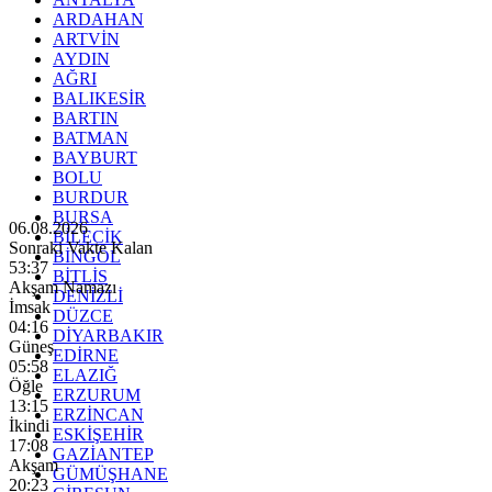
ARDAHAN
ARTVİN
AYDIN
AĞRI
BALIKESİR
BARTIN
BATMAN
BAYBURT
BOLU
BURDUR
BURSA
06.08.2026
BİLECİK
Sonraki Vakte Kalan
BİNGÖL
53:36
BİTLİS
Akşam Namazı
DENİZLİ
İmsak
DÜZCE
04:16
DİYARBAKIR
Güneş
EDİRNE
05:58
ELAZIĞ
Öğle
ERZURUM
13:15
ERZİNCAN
İkindi
ESKİŞEHİR
17:08
GAZİANTEP
Akşam
GÜMÜŞHANE
20:23