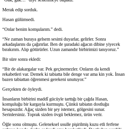
Merak edip sorduk.
Hasan gülümsedi.
“Onlar benim komşularım.” dedi.
“Ne zaman buraya gelsem sesimi duyarlar, gelirler. Sonra
arkadaşlarını da çağırırlar. Ben de şuradaki ağacın dibine yiyecek
bırakırım. Alıp götürürler. Uzun zamandır birbirimizi tanıyoruz.”
Bir süre sonra ekledi:
“Bir de alakargalar var. Pek geçinemezler. Onların da kendi
rekabetleri var. Demek ki tabiatta bile denge var ama kin yok. İnsan
bazen tabiattan öğrenmesi gerekeni unutuyor.”
Gerçekten de öyleydi.
İnsanların birbirini maddî gücüyle tarttığı bir çağda Hasan,
komşuluğu bir kargayla kurmuştu. Çünkü tabiatın dostluğu
hesapsızdır. Ağaç sizden bir şey istemez, gölgesini sunar.
Serinlersiniz. Toprak sizden övgü beklemez, ürün verir.
Öğle sonu olmuştu. Geleneksel usulle pişirilmiş kuzu etli ferfene