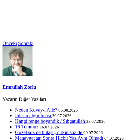
Önceki
Sonraki
Emrullah Zorlu
Yazarın Diğer Yazıları
Neden Kuvay-ı Aile?
06.08.2026
İblis'in algoritması
30.07.2026
Hangi renge boyandık / Sıbgatullah
23.07.2026
16 Temmuz
16.07.2026
Güzel söz de bulaşır, çirkin söz de
09.07.2026
Manavgat'tan Sonra Hiçbir Yaz Aynı Olmadı
04.07.2026