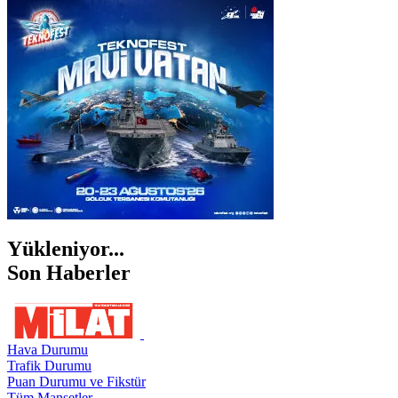
İSTANBUL
İZMİR
ŞANLIURFA
ŞIRNAK
Yükleniyor...
Son Haberler
Hava Durumu
Trafik Durumu
Puan Durumu ve Fikstür
Tüm Manşetler