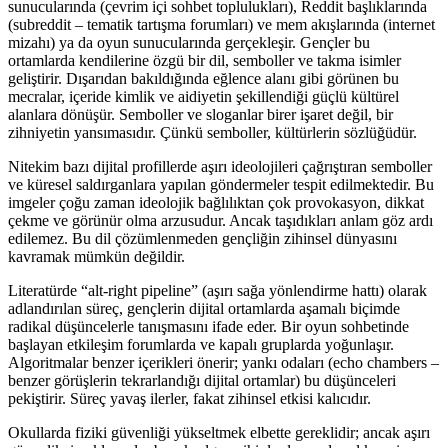
sunucularında (çevrim içi sohbet toplulukları), Reddit başlıklarında
(subreddit – tematik tartışma forumları) ve mem akışlarında (internet
mizahı) ya da oyun sunucularında gerçekleşir. Gençler bu
ortamlarda kendilerine özgü bir dil, semboller ve takma isimler
geliştirir. Dışarıdan bakıldığında eğlence alanı gibi görünen bu
mecralar, içeride kimlik ve aidiyetin şekillendiği güçlü kültürel
alanlara dönüşür. Semboller ve sloganlar birer işaret değil, bir
zihniyetin yansımasıdır. Çünkü semboller, kültürlerin sözlüğüdür.
Nitekim bazı dijital profillerde aşırı ideolojileri çağrıştıran semboller
ve küresel saldırganlara yapılan göndermeler tespit edilmektedir. Bu
imgeler çoğu zaman ideolojik bağlılıktan çok provokasyon, dikkat
çekme ve görünür olma arzusudur. Ancak taşıdıkları anlam göz ardı
edilemez. Bu dil çözümlenmeden gençliğin zihinsel dünyasını
kavramak mümkün değildir.
Literatürde “alt-right pipeline” (aşırı sağa yönlendirme hattı) olarak
adlandırılan süreç, gençlerin dijital ortamlarda aşamalı biçimde
radikal düşüncelerle tanışmasını ifade eder. Bir oyun sohbetinde
başlayan etkileşim forumlarda ve kapalı gruplarda yoğunlaşır.
Algoritmalar benzer içerikleri önerir; yankı odaları (echo chambers –
benzer görüşlerin tekrarlandığı dijital ortamlar) bu düşünceleri
pekiştirir. Süreç yavaş ilerler, fakat zihinsel etkisi kalıcıdır.
Okullarda fiziki güvenliği yükseltmek elbette gereklidir; ancak aşırı