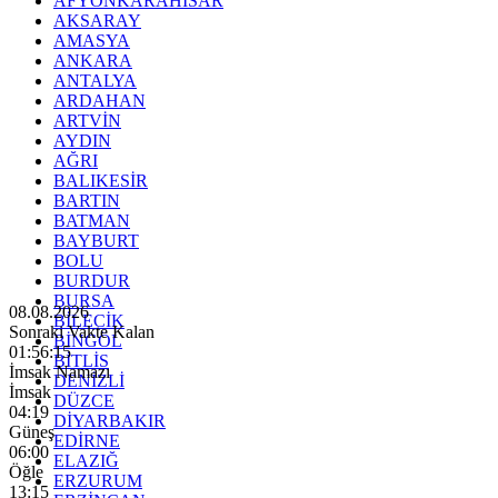
AFYONKARAHİSAR
AKSARAY
AMASYA
ANKARA
ANTALYA
ARDAHAN
ARTVİN
AYDIN
AĞRI
BALIKESİR
BARTIN
BATMAN
BAYBURT
BOLU
BURDUR
BURSA
08.08.2026
BİLECİK
Sonraki Vakte Kalan
BİNGÖL
01:56:14
BİTLİS
İmsak Namazı
DENİZLİ
İmsak
DÜZCE
04:19
DİYARBAKIR
Güneş
EDİRNE
06:00
ELAZIĞ
Öğle
ERZURUM
13:15