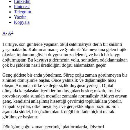
Linkedin
Pinterest
Telegram
Yazdır
Kopyala
-
+
A
A
Türkiye, son günlerde yaşanan okul saldırılarıyla derin bir sarsıntı
yaşamaktadır. Kahramanmaraş ve Şanlıurfa’da meydana gelen trajik
olaylar, toplumun güven duygusunu zedelemiş ve haklı bir kaygı
doğurmuştur. Bu kaygıyı gidermenin yolu, sonuçlara odaklanmaktan
çok bu şiddetin nasıl üretildiğini doğru anlamaktan geçer.
Genç şiddete bir anda yönelmez. Süreç çoğu zaman görünmeyen bir
zihinsel dönüşümle başlar. Önce yalnızlık ve dışlanmışlık hissi
oluşur. Ardından öfke ve değersizlik duygusu yerleşir. Dijital
dünyada karşılaşılan içerikler bu duyguları besler; mizah, ironi ve
provokasyonla sunulan mesajlar zamanla normalleşir. Aidiyet arayan
genç, kendisini anlaşılmış hissettiği çevrimiçi topluluklara yönelir.
Empati zayıflar, öfke meşrulaşır ve gerçeklik algısı bozulur. Son
aşamada şiddet, bir çözüm olarak değil bir ifade biçimi olarak
görülmeye başlanır.
Dönüşüm çoğu zaman çevrimiçi platformlarda, Discord