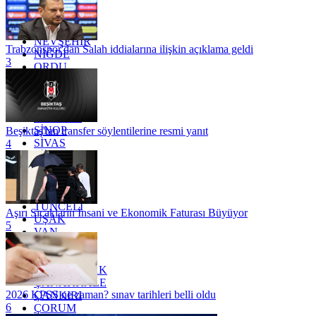
MERSİN
MUĞLA
MUŞ
NEVŞEHİR
Trabzonspor'dan Salah iddialarına ilişkin açıklama geldi
NİĞDE
3
ORDU
OSMANİYE
RİZE
SAKARYA
SAMSUN
SİNOP
Beşiktaş'tan transfer söylentilerine resmi yanıt
SİVAS
4
SİİRT
TEKİRDAĞ
TOKAT
TRABZON
TUNCELİ
Aşırı Sıcakların İnsani ve Ekonomik Faturası Büyüyor
UŞAK
5
VAN
YALOVA
YOZGAT
ZONGULDAK
ÇANAKKALE
2026 KPSS ne zaman? sınav tarihleri belli oldu
ÇANKIRI
6
ÇORUM