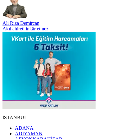
Ali Rıza Demircan
Akıl ahireti inkâr etmez
İSTANBUL
ADANA
ADIYAMAN