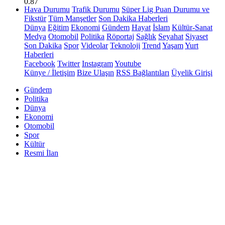
0.87
Hava Durumu
Trafik Durumu
Süper Lig Puan Durumu ve
Fikstür
Tüm Manşetler
Son Dakika Haberleri
Dünya
Eğitim
Ekonomi
Gündem
Hayat
İslam
Kültür-Sanat
Medya
Otomobil
Politika
Röportaj
Sağlık
Seyahat
Siyaset
Son Dakika
Spor
Videolar
Teknoloji
Trend
Yaşam
Yurt
Haberleri
Facebook
Twitter
Instagram
Youtube
Künye / İletişim
Bize Ulaşın
RSS Bağlantıları
Üyelik Girişi
Gündem
Politika
Dünya
Ekonomi
Otomobil
Spor
Kültür
Resmi İlan