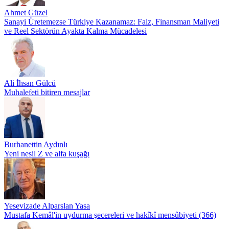
Ahmet Güzel
Sanayi Üretemezse Türkiye Kazanamaz: Faiz, Finansman Maliyeti
ve Reel Sektörün Ayakta Kalma Mücadelesi
Ali İhsan Gülcü
Muhalefeti bitiren mesajlar
Burhanettin Aydınlı
Yeni nesil Z ve alfa kuşağı
Yesevizade Alparslan Yasa
Mustafa Kemâl'in uydurma şecereleri ve hakîkî mensûbiyeti (366)