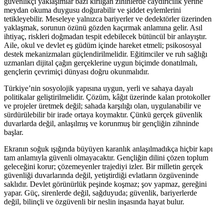
güvenlikçi yaklaşımlar bazı kırılgan zihinlerde caydırıcılık yerine
meydan okuma duygusu doğurabilir ve şiddet eylemlerini
tetikleyebilir. Meseleye yalnızca bariyerler ve dedektörler üzerinden
yaklaşmak, sorunun özünü gözden kaçırmak anlamına gelir. Asıl
ihtiyaç, riskleri doğmadan tespit edebilecek bütüncül bir anlayıştır.
Aile, okul ve devlet eş güdüm içinde hareket etmeli; psikososyal
destek mekanizmaları güçlendirilmelidir. Eğitimciler ve ruh sağlığı
uzmanları dijital çağın gerçeklerine uygun biçimde donatılmalı,
gençlerin çevrimiçi dünyası doğru okunmalıdır.
Türkiye’nin sosyolojik yapısına uygun, yerli ve sahaya dayalı
politikalar geliştirilmelidir. Çözüm, kâğıt üzerinde kalan protokoller
ve projeler üretmek değil; sahada karşılığı olan, uygulanabilir ve
sürdürülebilir bir irade ortaya koymaktır. Çünkü gerçek güvenlik
duvarlarda değil, anlaşılmış ve korunmuş bir gençliğin zihninde
başlar.
Ekranın soğuk ışığında büyüyen karanlık anlaşılmadıkça hiçbir kapı
tam anlamıyla güvenli olmayacaktır. Gençliğin dilini çözen toplum
geleceğini korur; çözemeyenler trajediyi izler. Bir milletin gerçek
güvenliği duvarlarında değil, yetiştirdiği evlatların özgüveninde
saklıdır. Devlet görünürlük peşinde koşmaz; şov yapmaz, gereğini
yapar. Güç, sirenlerde değil, sağduyuda; güvenlik, bariyerlerde
değil, bilinçli ve özgüvenli bir neslin inşasında hayat bulur.