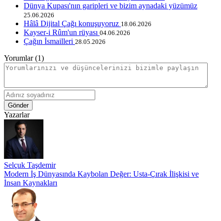
Dünya Kupası'nın garipleri ve bizim aynadaki yüzümüz
25.06.2026
Hâlâ Dijital Çağı konuşuyoruz
18.06.2026
Kayser-i Rûm'un rüyası
04.06.2026
Çağın İsmailleri
28.05.2026
Yorumlar (1)
Gönder
Yazarlar
Selçuk Taşdemir
Modern İş Dünyasında Kaybolan Değer: Usta-Çırak İlişkisi ve
İnsan Kaynakları