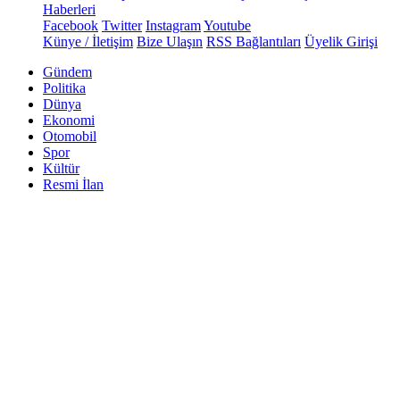
Haberleri
Facebook
Twitter
Instagram
Youtube
Künye / İletişim
Bize Ulaşın
RSS Bağlantıları
Üyelik Girişi
Gündem
Politika
Dünya
Ekonomi
Otomobil
Spor
Kültür
Resmi İlan