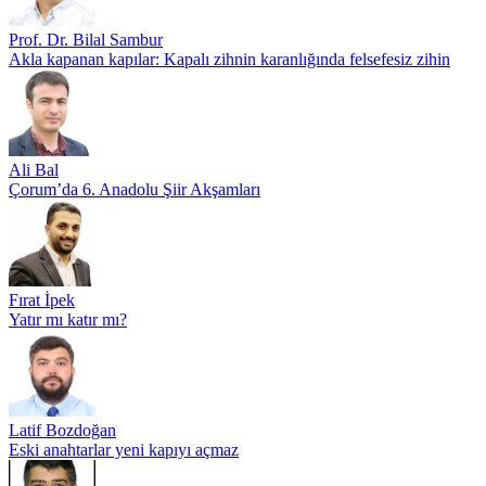
Prof. Dr. Bilal Sambur
Akla kapanan kapılar: Kapalı zihnin karanlığında felsefesiz zihin
Ali Bal
Çorum’da 6. Anadolu Şiir Akşamları
Fırat İpek
Yatır mı katır mı?
Latif Bozdoğan
Eski anahtarlar yeni kapıyı açmaz