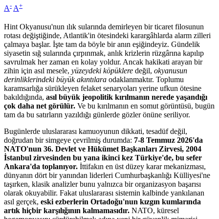
-
+
A
A
Hint Okyanusu'nun ılık sularında demirleyen bir ticaret filosunun
rotası değiştiğinde, Atlantik'in ötesindeki karargâhlarda alarm zilleri
çalmaya başlar. İşte tam da böyle bir anın eşiğindeyiz. Gündelik
siyasetin sığ sularında çırpınmak, anlık krizlerin rüzgârına kapılıp
savrulmak her zaman en kolay yoldur. Ancak hakikati arayan bir
zihin için asıl mesele,
yüzeydeki k
ö
püklere
değil,
okyanusun
derinliklerindeki büyük akıntılara
odaklanmaktır. Toplumu
karamsarlığa sürükleyen felaket senaryoları yerine ufkun ötesine
bakıldığında,
asıl büyük jeopolitik kırılmanın nerede yaşandığı
çok daha net g
ö
rülür.
Ve bu kırılmanın en somut görüntüsü, bugün
tam da bu satırların yazıldığı günlerde gözler önüne seriliyor.
Bugünlerde uluslararası kamuoyunun dikkati, tesadüf değil,
doğrudan bir simgeye çevrilmiş durumda:
7-8 Temmuz 2026'da
NATO'nun 36. Devlet ve Hükümet Başkanları Zirvesi, 2004
İstanbul zirvesinden bu yana ikinci kez Türkiye'de, bu sefer
Ankara'da toplanıyor.
İttifakın en üst düzey karar mekanizması,
dünyanın dört bir yanından liderleri Cumhurbaşkanlığı Külliyesi'ne
taşırken, klasik analizler bunu yalnızca bir organizasyon başarısı
olarak okuyabilir. Fakat uluslararası sistemin kalbinde yankılanan
asıl gerçek,
eski ezberlerin Ortadoğu'nun kızgın kumlarında
artı
k hi
çbir karşılığının kalmamasıdır.
NATO, küresel