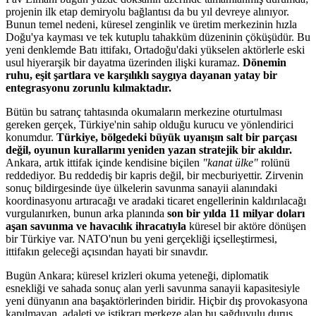
projenin ilk etap demiryolu bağlantısı da bu yıl devreye alınıyor.
Bunun temel nedeni, küresel zenginlik ve üretim merkezinin hızla
Doğu'ya kayması ve tek kutuplu tahakküm düzeninin çöküşüdür. Bu
yeni denklemde Batı ittifakı, Ortadoğu'daki yükselen aktörlerle eski
usul hiyerarşik bir dayatma üzerinden ilişki kuramaz.
D
ö
nemin
ruhu, eşit şartlara ve karşılıklı saygıya dayanan yatay bir
entegrasyonu zorunlu kılmaktadır.
Bütün bu satranç tahtasında okumaların merkezine oturtulması
gereken gerçek, Türkiye'nin sahip olduğu kurucu ve yönlendirici
konumdur.
Türkiye, b
ö
lgedeki büyük uyanışın salt bir parçası
değil, oyunun kurallarını yeniden yazan stratejik bir akıldır.
Ankara, artık ittifak içinde kendisine biçilen
"kanat ü
lke"
rolünü
reddediyor. Bu reddediş bir kapris değil, bir mecburiyettir. Zirvenin
sonuç bildirgesinde üye ülkelerin savunma sanayii alanındaki
koordinasyonu artıracağı ve aradaki ticaret engellerinin kaldırılacağı
vurgulanırken, bunun arka planında
son bir yılda 11 milyar doları
aşan savunma ve havacılık ihracatıyla
küresel bir aktöre dönüşen
bir Türkiye var. NATO'nun bu yeni gerçekliği içselleştirmesi,
ittifakın geleceği açısından hayati bir sınavdır.
Bugün Ankara; küresel krizleri okuma yeteneği, diplomatik
esnekliği ve sahada sonuç alan yerli savunma sanayii kapasitesiyle
yeni dünyanın ana başaktörlerinden biridir. Hiçbir dış provokasyona
kapılmayan, adaleti ve istikrarı merkeze alan bu sağduyulu duruş,