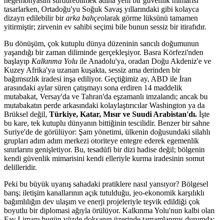
hegemonyasını sürdürebilmek adına yeni bir güvenlik mimarisi
tasarlarken, Ortadoğu'yu Soğuk Savaş yıllarındaki gibi kolayca
dizayn edilebilir bir
arka bahçe
olarak görme lüksünü tamamen
yitirmiştir; zirvenin ev sahibi seçimi bile bunun sessiz bir itirafıdır.
Bu dönüşüm, çok kutuplu dünya düzeninin sancılı doğumunun
yaşandığı bir zaman diliminde gerçekleşiyor. Basra Körfezi'nden
başlayıp
Kalkınma Yolu
ile Anadolu'ya, oradan Doğu Akdeniz'e ve
Kuzey Afrika'ya uzanan kuşakta, sessiz ama derinden bir
bağımsızlık iradesi inşa ediliyor. Geçtiğimiz ay, ABD ile İran
arasındaki aylar süren çatışmayı sona erdiren 14 maddelik
mutabakat, Versay'da ve Tahran'da eşzamanlı imzalandı; ancak bu
mutabakatın perde arkasındaki kolaylaştırıcılar Washington ya da
Brüksel değil,
Türkiye, Katar, Mısır ve Suudi Arabistan'dı.
İşte
bu kare, tek kutuplu dünyanın bittiğinin tescilidir. Benzer bir sahne
Suriye'de de görülüyor: Şam yönetimi, ülkenin doğusundaki silahlı
grupları adım adım merkezi otoriteye entegre ederek egemenlik
sınırlarını genişletiyor. Bu, tesadüfi bir dizi hadise değil; bölgenin
kendi güvenlik mimarisini kendi elleriyle kurma iradesinin somut
delilleridir.
Peki bu büyük uyanış sahadaki pratiklere nasıl yansıyor? Bölgesel
barış; iletişim kanallarının açık tutulduğu, jeo-ekonomik karşılıklı
bağımlılığın dev ulaşım ve enerji projeleriyle teşvik edildiği çok
boyutlu bir diplomasi ağıyla örülüyor. Kalkınma Yolu'nun kalbi olan
Fav Limanı bugün yüzde doksanın üzerinde tamamlanmış durumda;