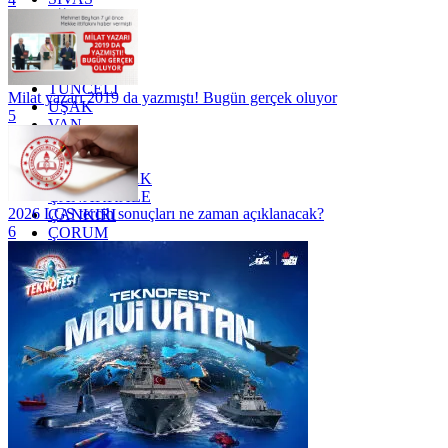
SİİRT
TEKİRDAĞ
TOKAT
TRABZON
TUNCELİ
Milat yazarı 2019 da yazmıştı! Bugün gerçek oluyor
UŞAK
5
VAN
YALOVA
YOZGAT
ZONGULDAK
ÇANAKKALE
2026 LGS tercih sonuçları ne zaman açıklanacak?
ÇANKIRI
6
ÇORUM
İSTANBUL
İZMİR
ŞANLIURFA
ŞIRNAK