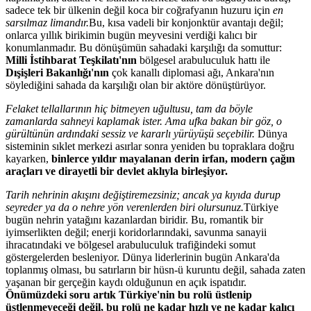
sadece tek bir ülkenin değil koca bir coğrafyanın huzuru için
en
sarsılmaz limandır.
Bu, kısa vadeli bir konjonktür avantajı değil;
onlarca yıllık birikimin bugün meyvesini verdiği kalıcı bir
konumlanmadır. Bu dönüşümün sahadaki karşılığı da somuttur:
Milli İstihbarat Teşkilatı'nın
bölgesel arabuluculuk hattı ile
Dışişleri Bakanlığı'nın
çok kanallı diplomasi ağı, Ankara'nın
söylediğini sahada da karşılığı olan bir aktöre dönüştürüyor.
Felaket tellallarının hiç bitmeyen uğultusu, tam da b
ö
yle
zamanlarda sahneyi kaplamak ister. Ama ufka bakan bir g
ö
z, o
g
ürültünün ardındaki sessiz ve kararlı yürüyüşü seçebilir.
Dünya
sisteminin sıklet merkezi asırlar sonra yeniden bu topraklara doğru
kayarken,
binlerce yıldır mayalanan derin irfan, modern çağın
araçları ve dirayetli bir devlet aklıyla birleşiyor.
Tarih nehrinin akışını değiştiremezsiniz; ancak ya kıyıda durup
seyreder ya da o nehre y
ö
n verenlerden biri olursunuz.
Türkiye
bugün nehrin yatağını kazanlardan biridir. Bu, romantik bir
iyimserlikten değil; enerji koridorlarındaki, savunma sanayii
ihracatındaki ve bölgesel arabuluculuk trafiğindeki somut
göstergelerden besleniyor. Dünya liderlerinin bugün Ankara'da
toplanmış olması, bu satırların bir hüsn-ü kuruntu değil, sahada zaten
yaşanan bir gerçeğin kaydı olduğunun en açık ispatıdır.
Önümüzdeki soru artık Türkiye'nin bu rolü üstlenip
üstlenmeyeceğ
i de
ğil, bu rolü ne kadar hızlı ve ne kadar kalıcı