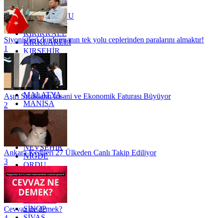
KARS
KASTAMONU
KAYSERİ
KIRIKKALE
Siyonistleri durdurmanın tek yolu ceplerinden paralarını almaktır!
KIRKLARELİ
1
KIRŞEHİR
KOCAELİ
KONYA
KÜTAHYA
KİLİS
MALATYA
Aşırı Sıcakların İnsani ve Ekonomik Faturası Büyüyor
MANİSA
2
MARDİN
MERSİN
MUĞLA
MUŞ
NEVŞEHİR
Ankara Kedileri 27 Ülkeden Canlı Takip Ediliyor
NİĞDE
3
ORDU
OSMANİYE
RİZE
SAKARYA
SAMSUN
SİNOP
Cevvaz ne demek?
SİVAS
4