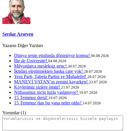
Serdar Arseven
Yazarın Diğer Yazıları
Dünya senin etrafında dönmüyor komşu!
06.08.2026
İlle de Üniversite!
04.08.2026
Milyonlarca mesleksiz genç!
30.07.2026
İktidarı eleştirmekten başka çare yok!
28.07.2026
Yeni Parti, Tabela Partisi ve Muhalefet!
26.07.2026
MANEVİ VATAN’ın zemini kayarken!
23.07.2026
Köylerimiz sizlere ömür!
21.07.2026
Nüfusumuz niçin hızla yaşlanıyor?
19.07.2026
15 Temmuz dersi!
16.07.2026
15 Temmuz’dan bu yana neler oldu?
14.07.2026
Yorumlar (1)