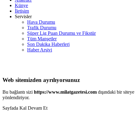
Künye
İletişim
Servisler
Hava Durumu
Trafik Durumu
Süper Lig Puan Durumu ve Fikstür
Tüm Manşetler
Son Dakika Haberleri
Haber Arşivi
Web sitemizden ayrılıyorsunuz
Bu bağlantı sizi
https://www.milatgazetesi.com
dışındaki bir siteye
yönlendiriyor.
Sayfada Kal
Devam Et