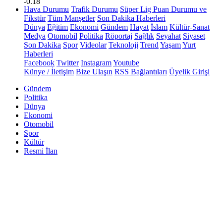
-0.18
Hava Durumu
Trafik Durumu
Süper Lig Puan Durumu ve
Fikstür
Tüm Manşetler
Son Dakika Haberleri
Dünya
Eğitim
Ekonomi
Gündem
Hayat
İslam
Kültür-Sanat
Medya
Otomobil
Politika
Röportaj
Sağlık
Seyahat
Siyaset
Son Dakika
Spor
Videolar
Teknoloji
Trend
Yaşam
Yurt
Haberleri
Facebook
Twitter
Instagram
Youtube
Künye / İletişim
Bize Ulaşın
RSS Bağlantıları
Üyelik Girişi
Gündem
Politika
Dünya
Ekonomi
Otomobil
Spor
Kültür
Resmi İlan