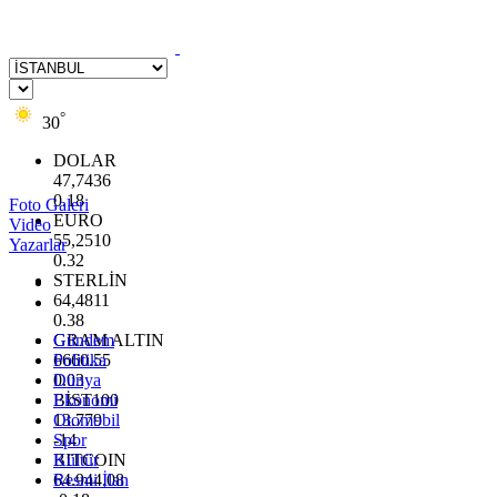
°
30
DOLAR
47,7436
0.18
Foto Galeri
EURO
Video
55,2510
Yazarlar
0.32
STERLİN
64,4811
0.38
GRAM ALTIN
Gündem
6660.55
Politika
0.03
Dünya
BİST100
Ekonomi
13.779
Otomobil
-14
Spor
BITCOIN
Kültür
64.944,08
Resmi İlan