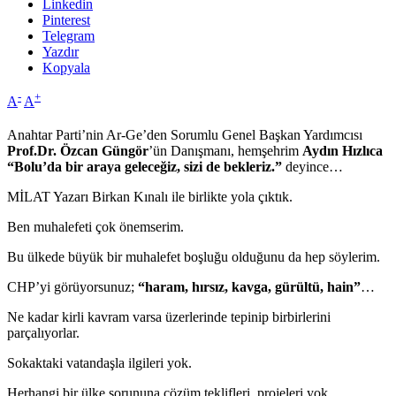
Linkedin
Pinterest
Telegram
Yazdır
Kopyala
-
+
A
A
Anahtar Parti’nin Ar-Ge’den Sorumlu Genel Başkan Yardımcısı
Prof.Dr. Özcan Güngör
’ün Danışmanı, hemşehrim
Aydın Hızlıca
“Bolu’da bir araya geleceğiz, sizi de bekleriz.”
deyince…
MİLAT Yazarı Birkan Kınalı ile birlikte yola çıktık.
Ben muhalefeti çok önemserim.
Bu ülkede büyük bir muhalefet boşluğu olduğunu da hep söylerim.
CHP’yi görüyorsunuz;
“haram, hırsız, kavga, gürültü, hain”
…
Ne kadar kirli kavram varsa üzerlerinde tepinip birbirlerini
parçalıyorlar.
Sokaktaki vatandaşla ilgileri yok.
Herhangi bir ülke sorununa çözüm teklifleri, projeleri yok.