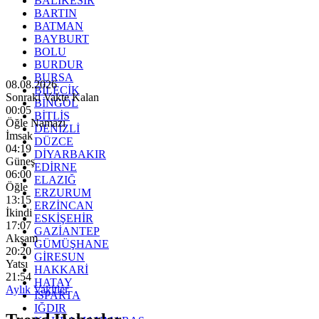
BALIKESİR
BARTIN
BATMAN
BAYBURT
BOLU
BURDUR
BURSA
08.08.2026
BİLECİK
Sonraki Vakte Kalan
BİNGÖL
00:04
BİTLİS
Öğle Namazı
DENİZLİ
İmsak
DÜZCE
04:19
DİYARBAKIR
Güneş
EDİRNE
06:00
ELAZIĞ
Öğle
ERZURUM
13:15
ERZİNCAN
İkindi
ESKİŞEHİR
17:07
GAZİANTEP
Akşam
GÜMÜŞHANE
20:20
GİRESUN
Yatsı
HAKKARİ
21:54
HATAY
Aylık Vakitler
ISPARTA
IĞDIR