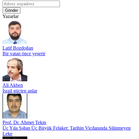
Gönder
Yazarlar
Latif Bozdoğan
Bir vatan önce yeşerir
Ali Akben
İsrail güçten anlar
Prof. Dr. Ahmet Tekin
Üç Yıla Sığan Üç Büyük Felaket: Tarihin Vicdanında Silinmeyen
Leke