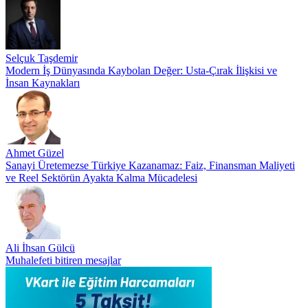
Selçuk Taşdemir
Modern İş Dünyasında Kaybolan Değer: Usta-Çırak İlişkisi ve
İnsan Kaynakları
Ahmet Güzel
Sanayi Üretemezse Türkiye Kazanamaz: Faiz, Finansman Maliyeti
ve Reel Sektörün Ayakta Kalma Mücadelesi
Ali İhsan Gülcü
Muhalefeti bitiren mesajlar