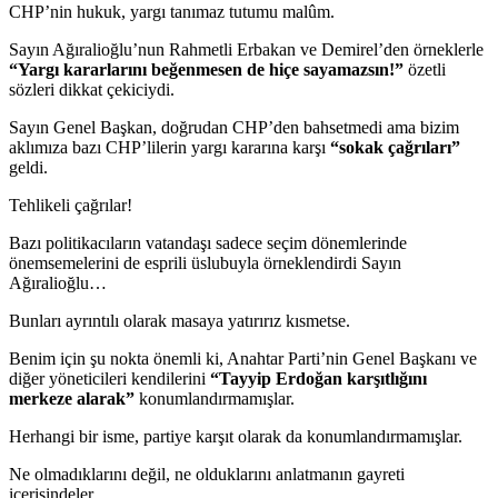
CHP’nin hukuk, yargı tanımaz tutumu malûm.
Sayın Ağıralioğlu’nun Rahmetli Erbakan ve Demirel’den örneklerle
“Yargı kararlarını beğenmesen de hiçe sayamazsın!”
özetli
sözleri dikkat çekiciydi.
Sayın Genel Başkan, doğrudan CHP’den bahsetmedi ama bizim
aklımıza bazı CHP’lilerin yargı kararına karşı
“sokak çağrıları”
geldi.
Tehlikeli çağrılar!
Bazı politikacıların vatandaşı sadece seçim dönemlerinde
önemsemelerini de esprili üslubuyla örneklendirdi Sayın
Ağıralioğlu…
Bunları ayrıntılı olarak masaya yatırırız kısmetse.
Benim için şu nokta önemli ki, Anahtar Parti’nin Genel Başkanı ve
diğer yöneticileri kendilerini
“Tayyip Erdoğan karşıtlığını
merkeze alarak”
konumlandırmamışlar.
Herhangi bir isme, partiye karşıt olarak da konumlandırmamışlar.
Ne olmadıklarını değil, ne olduklarını anlatmanın gayreti
içerisindeler.