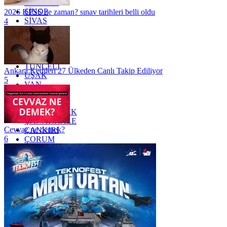
SAMSUN
SİNOP
2026 KPSS ne zaman? sınav tarihleri belli oldu
SİVAS
4
SİİRT
TEKİRDAĞ
TOKAT
TRABZON
TUNCELİ
Ankara Kedileri 27 Ülkeden Canlı Takip Ediliyor
UŞAK
5
VAN
YALOVA
YOZGAT
ZONGULDAK
ÇANAKKALE
Cevvaz ne demek?
ÇANKIRI
6
ÇORUM
İSTANBUL
İZMİR
ŞANLIURFA
ŞIRNAK