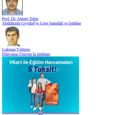
Prof. Dr. Ahmet Tekin
Abdülkadir Geylânî'ye Göre İstimdâd ve İstiğâse
Lokman Yıldırım
Dünyanın Firavun’la imtihanı