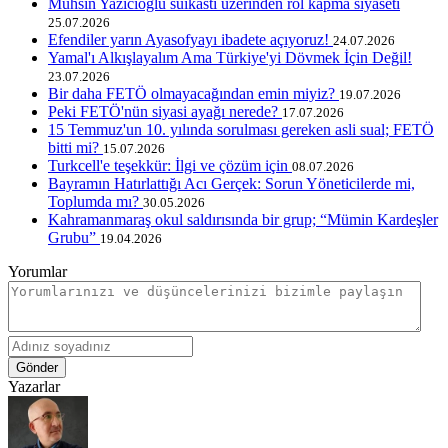
Muhsin Yazıcıoğlu suikastı üzerinden rol kapma siyaseti
25.07.2026
Efendiler yarın Ayasofyayı ibadete açıyoruz!
24.07.2026
Yamal'ı Alkışlayalım Ama Türkiye'yi Dövmek İçin Değil!
23.07.2026
Bir daha FETÖ olmayacağından emin miyiz?
19.07.2026
Peki FETÖ'nün siyasi ayağı nerede?
17.07.2026
15 Temmuz'un 10. yılında sorulması gereken asli sual; FETÖ
bitti mi?
15.07.2026
Turkcell'e teşekkür: İlgi ve çözüm için
08.07.2026
Bayramın Hatırlattığı Acı Gerçek: Sorun Yöneticilerde mi,
Toplumda mı?
30.05.2026
Kahramanmaraş okul saldırısında bir grup; “Mümin Kardeşler
Grubu”
19.04.2026
Yorumlar
Gönder
Yazarlar