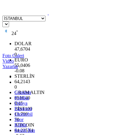
°
24
DOLAR
47,6704
0
Foto Galeri
EURO
Video
55,0406
Yazarlar
-0.08
STERLİN
64,2143
0
GRAM ALTIN
Gündem
6510.40
Politika
0.45
Dünya
BİST100
Ekonomi
13.799
Otomobil
70
Spor
BITCOIN
Kültür
64.225,61
Resmi İlan