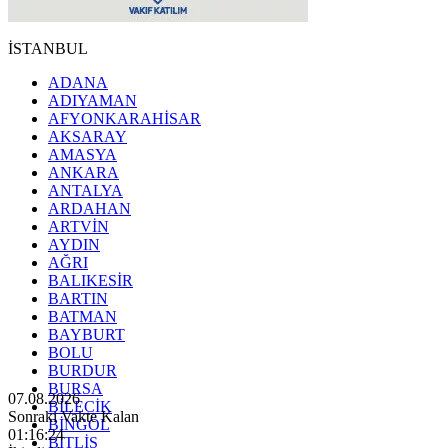
İSTANBUL
ADANA
ADIYAMAN
AFYONKARAHİSAR
AKSARAY
AMASYA
ANKARA
ANTALYA
ARDAHAN
ARTVİN
AYDIN
AĞRI
BALIKESİR
BARTIN
BATMAN
BAYBURT
BOLU
BURDUR
BURSA
07.08.2026
BİLECİK
Sonraki Vakte Kalan
BİNGÖL
01:16:23
BİTLİS