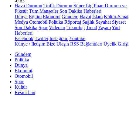
-0.63
Hava Durumu
Trafik Durumu
Süper Lig Puan Durumu ve
Fikstür
Tüm Manşetler
Son Dakika Haberleri
Dünya
Eğitim
Ekonomi
Gündem
Hayat
İslam
Kültür-Sanat
Medya
Otomobil
Politika
Röportaj
Sağlık
Seyahat
Siyaset
Son Dakika
Spor
Videolar
Teknoloji
Trend
Yaşam
Yurt
Haberleri
Facebook
Twitter
Instagram
Youtube
Künye / İletişim
Bize Ulaşın
RSS Bağlantıları
Üyelik Girişi
Gündem
Politika
Dünya
Ekonomi
Otomobil
Spor
Kültür
Resmi İlan