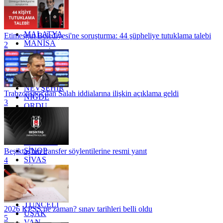
KONYA
KÜTAHYA
KİLİS
MALATYA
Etimesgut Belediyesi'ne soruşturma: 44 şüpheliye tutuklama talebi
MANİSA
2
MARDİN
MERSİN
MUĞLA
MUŞ
NEVŞEHİR
Trabzonspor'dan Salah iddialarına ilişkin açıklama geldi
NİĞDE
3
ORDU
OSMANİYE
RİZE
SAKARYA
SAMSUN
SİNOP
Beşiktaş'tan transfer söylentilerine resmi yanıt
SİVAS
4
SİİRT
TEKİRDAĞ
TOKAT
TRABZON
TUNCELİ
2026 KPSS ne zaman? sınav tarihleri belli oldu
UŞAK
5
VAN