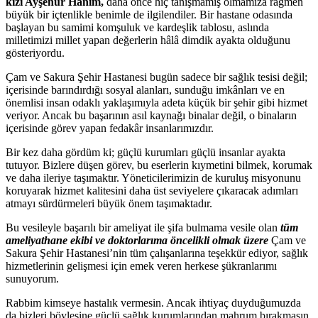
kızı Ayşenur Hanım,
daha önce hiç tanışmamış olmamıza rağmen
büyük bir içtenlikle benimle de ilgilendiler. Bir hastane odasında
başlayan bu samimi komşuluk ve kardeşlik tablosu, aslında
milletimizi millet yapan değerlerin hâlâ dimdik ayakta olduğunu
gösteriyordu.
Çam ve Sakura Şehir Hastanesi bugün sadece bir sağlık tesisi değil;
içerisinde barındırdığı sosyal alanları, sunduğu imkânları ve en
önemlisi insan odaklı yaklaşımıyla adeta küçük bir şehir gibi hizmet
veriyor. Ancak bu başarının asıl kaynağı binalar değil, o binaların
içerisinde görev yapan fedakâr insanlarımızdır.
Bir kez daha gördüm ki; güçlü kurumları güçlü insanlar ayakta
tutuyor. Bizlere düşen görev, bu eserlerin kıymetini bilmek, korumak
ve daha ileriye taşımaktır. Yöneticilerimizin de kuruluş misyonunu
koruyarak hizmet kalitesini daha üst seviyelere çıkaracak adımları
atmayı sürdürmeleri büyük önem taşımaktadır.
Bu vesileyle başarılı bir ameliyat ile şifa bulmama vesile olan
tüm
ameliyathane ekibi ve doktorlarıma öncelikli olmak üzere
Çam ve
Sakura Şehir Hastanesi’nin tüm çalışanlarına teşekkür ediyor, sağlık
hizmetlerinin gelişmesi için emek veren herkese şükranlarımı
sunuyorum.
Rabbim kimseye hastalık vermesin. Ancak ihtiyaç duyduğumuzda
da bizleri böylesine güçlü sağlık kurumlarından mahrum bırakmasın.