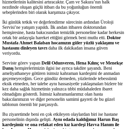
hizmetlerinin kalitesini artıracaktır. Çam ve Sakura’nın halk
nezdinde oluşan güçlü itibarı da bu yoğunluğun önemli
sebeplerinden biri olarak karşımıza çıkıyor.
İki günlük tetkik ve değerlendirme sürecinin ardından Üroloji
Servisi’ne yatışım yapıldı. İlk andan itibaren doktorundan
hemşiresine, hasta bakıcısından temizlik personeline kadar herkesin
ortak bir anlayışla hareket ettiğini görmek beni mutlu etti.
Doktor
Mustafa Ahmet Balaban hocamızın güler yüzlü yaklaşımı ve
hastasını dinleyen tavrı
daha ilk dakikadan insana güven
veriyordu.
Serviste görev yapan
Delil Odunveren, Hena Kılınç ve Menekşe
Danış
hemşirelerimizin ilgisi ise ayrıca takdire şayandı. Beni
ameliyathaneye götüren isimsiz kahraman kardeşimi de anmadan
geçemeyeceğim. Gece gündüz demeden, yüzlerinde tebessümü
eksik etmeden, her talebe aynı hassasiyetle yaklaşmaları bizlere bir
kez daha sağlık hizmetinin yalnızca tıbbi müdahaleden ibaret
olmadığını gösterdi. İsimsiz kahramanlarımız olan hasta
bakıcılarımızın ve diğer personelin samimi gayreti de bu güzel
tablonun önemli bir parçasıydı.
Bu ziyaretimde beni en çok etkileyen olaylardan biri ise hastane
personelinin dışında gelişti.
Aynı odada kaldığımız Harun Baş
kardeşimiz ve ona refakat eden kız kardeşi Havva Hanım ile