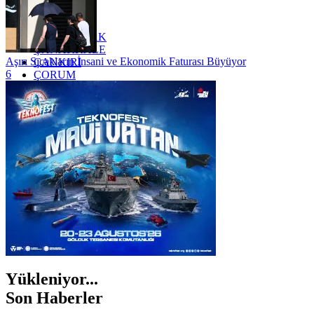
YALOVA
YOZGAT
ZONGULDAK
ÇANAKKALE
Aşırı Sıcakların İnsani ve Ekonomik Faturası Büyüyor
ÇANKIRI
6
ÇORUM
İSTANBUL
İZMİR
ŞANLIURFA
ŞIRNAK
Yükleniyor...
Son Haberler