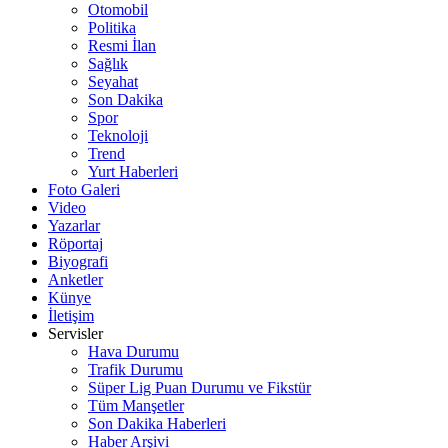
Otomobil
Politika
Resmi İlan
Sağlık
Seyahat
Son Dakika
Spor
Teknoloji
Trend
Yurt Haberleri
Foto Galeri
Video
Yazarlar
Röportaj
Biyografi
Anketler
Künye
İletişim
Servisler
Hava Durumu
Trafik Durumu
Süper Lig Puan Durumu ve Fikstür
Tüm Manşetler
Son Dakika Haberleri
Haber Arşivi