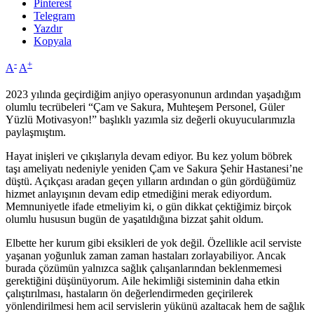
Pinterest
Telegram
Yazdır
Kopyala
-
+
A
A
2023 yılında geçirdiğim anjiyo operasyonunun ardından yaşadığım
olumlu tecrübeleri “Çam ve Sakura, Muhteşem Personel, Güler
Yüzlü Motivasyon!” başlıklı yazımla siz değerli okuyucularımızla
paylaşmıştım.
Hayat inişleri ve çıkışlarıyla devam ediyor. Bu kez yolum böbrek
taşı ameliyatı nedeniyle yeniden Çam ve Sakura Şehir Hastanesi’ne
düştü. Açıkçası aradan geçen yılların ardından o gün gördüğümüz
hizmet anlayışının devam edip etmediğini merak ediyordum.
Memnuniyetle ifade etmeliyim ki, o gün dikkat çektiğimiz birçok
olumlu hususun bugün de yaşatıldığına bizzat şahit oldum.
Elbette her kurum gibi eksikleri de yok değil. Özellikle acil serviste
yaşanan yoğunluk zaman zaman hastaları zorlayabiliyor. Ancak
burada çözümün yalnızca sağlık çalışanlarından beklenmemesi
gerektiğini düşünüyorum. Aile hekimliği sisteminin daha etkin
çalıştırılması, hastaların ön değerlendirmeden geçirilerek
yönlendirilmesi hem acil servislerin yükünü azaltacak hem de sağlık