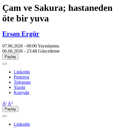
Çam ve Sakura; hastaneden
öte bir yuva
Ersan Ergür
07.06.2026 - 00:00
Yayınlanma
06.06.2026 - 23:48
Güncelleme
Paylaş
Linkedin
Pinterest
Telegram
Yazdır
Kopyala
-
+
A
A
Paylaş
Linkedin