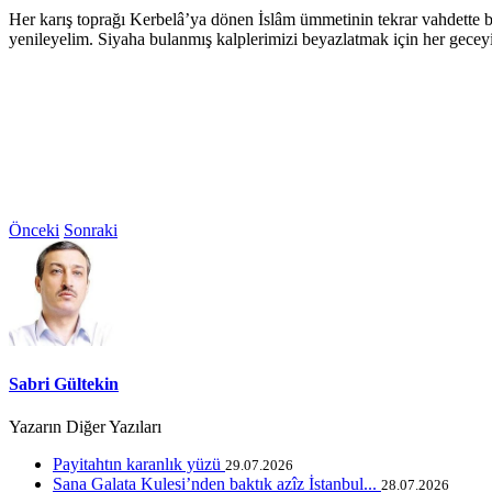
Her karış toprağı Kerbelâ’ya dönen İslâm ümmetinin tekrar vahdette b
yenileyelim. Siyaha bulanmış kalplerimizi beyazlatmak için her geceyi
Önceki
Sonraki
Sabri Gültekin
Yazarın Diğer Yazıları
Payitahtın karanlık yüzü
29.07.2026
Sana Galata Kulesi’nden baktık azîz İstanbul...
28.07.2026