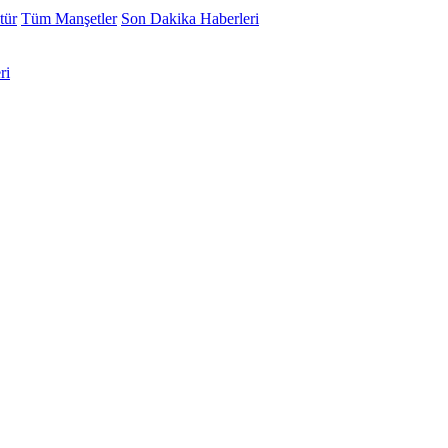
tür
Tüm Manşetler
Son Dakika Haberleri
ri