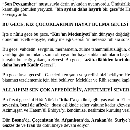
“
Son Peygamber
” muştusuyla derin uykudan uyanıyordu. Ümitsizlik ü
karanlığa gömülen yeryüzü, “
bin aydan daha hayırlı bir gece
”de Ha
kavuşuyordu.
BU GECE, KIZ ÇOCUKLARININ HAYAT BULMA GECESİ
İşte o nûrlu gece bu gece. “
Kur’an Medeniyeti
”nin dünyaya doğduğu
dönemin tecelli edişiyle, vahiy meleği Cebrâil’in nefessiz ruhlara sons
Bu gece; vahdetin, sevginin, merhametin, zulme tahammülsüzlüğün, dir
varıldığı günün miladı, sonu olmayan bir hayata atılan adımların başla
karşılık bulacağı yakarışın zirvesi. Bu gece; “
azâb-ı ilâhiden kurtulu
daha hayırlı Kadir Gecesi
”.
Bu gece fırsat gecesi!.. Gecelerin en şanlı ve şereflisi bizi bekliyor.
biatımızı tazelememiz için bizi bekliyor. Melekler ve Rûh semayı kapl
ALLAH’IM! SEN ÇOK AFFEDİCİSİN, AFFETMEYİ SEVERS
Bu fırsat gecesini Hirâ Nûr’da “
itikâf
”a çekilmiş gibi yaşayalım. Eller
seversin, beni de affeyle
” duası eşliğinde seher vaktine kadar gözya
Azimüşşan ve Hatem’ül Enbiya’yı kendimize, neslimize kurtuluş vesile
Dün
Bosna
’da,
Çeçenistan
’da,
Afganistan
’da,
Arakan
’da,
Suriye
’
Gazze
’de ve
İran
’da dökülmeye devam ediyor.