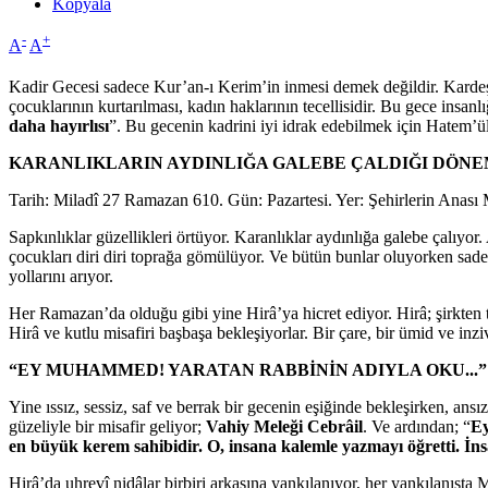
Kopyala
-
+
A
A
Kadir Gecesi sadece Kur’an-ı Kerim’in inmesi demek değildir. Kardeş
çocuklarının kurtarılması, kadın haklarının tecellisidir. Bu gece insanl
daha hayırlısı
”. Bu gecenin kadrini iyi idrak edebilmek için Hatem’ü
KARANLIKLARIN AYDINLIĞA GALEBE ÇALDIĞI DÖN
Tarih: Miladî 27 Ramazan 610. Gün: Pazartesi. Yer: Şehirlerin Anası 
Sapkınlıklar güzellikleri örtüyor. Karanlıklar aydınlığa galebe çalıyo
çocukları diri diri toprağa gömülüyor. Ve bütün bunlar oluyorken sa
yollarını arıyor.
Her Ramazan’da olduğu gibi yine Hirâ’ya hicret ediyor. Hirâ; şirkten 
Hirâ ve kutlu misafiri başbaşa bekleşiyorlar. Bir çare, bir ümid ve inz
“EY MUHAMMED! YARATAN RABBİNİN ADIYLA OKU...”
Yine ıssız, sessiz, saf ve berrak bir gecenin eşiğinde bekleşirken, an
güzeliyle bir misafir geliyor;
Vahiy Meleği Cebrâil
. Ve ardından; “
Ey
en büyük kerem sahibidir. O, insana kalemle yazmayı öğretti. İns
Hirâ’da uhrevî nidâlar birbiri arkasına yankılanıyor, her yankılanışt