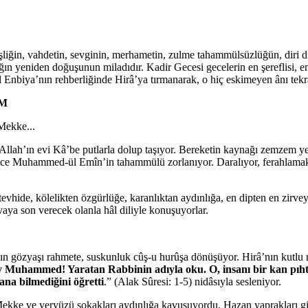
liğin, vahdetin, sevginin, merhametin, zulme tahammülsüzlüğün, diri d
ığın yeniden doğuşunun miladıdır. Kadir Gecesi gecelerin en şereflisi, en 
l Enbiya’nın rehberliğinde Hirâ’ya tırmanarak, o hiç eskimeyen ânı tek
EM
Mekke...
r. Allah’ın evi Kâ’be putlarla dolup taşıyor. Bereketin kaynağı zemzem ye
dece Muhammed-ül Emîn’in tahammülü zorlanıyor. Daralıyor, ferahlamak 
tevhide, kölelikten özgürlüğe, karanlıktan aydınlığa, en dipten en zir
ivaya son verecek olanla hâl diliyle konuşuyorlar.
sızın gözyaşı rahmete, suskunluk cûş-u hurûşa dönüşüyor. Hirâ’nın kutlu 
 Muhammed! Yaratan Rabbinin adıyla oku. O, insanı bir kan pıht
ana bilmediğini öğretti
.” (Alak Sûresi: 1-5) nidâsıyla sesleniyor.
a Mekke ve yeryüzü sokakları aydınlığa kavuşuyordu. Hazan yaprakları gi