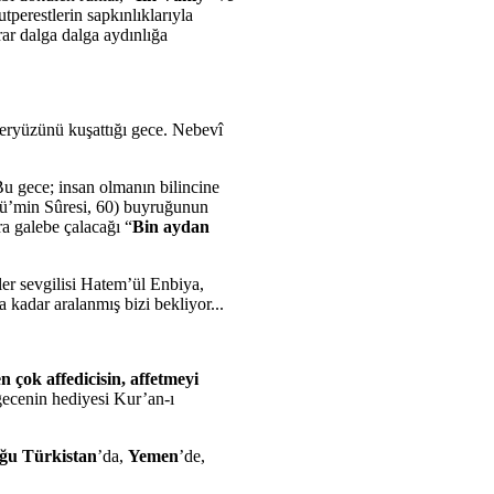
perestlerin sapkınlıklarıyla
ar dalga dalga aydınlığa
eryüzünü kuşattığı gece. Nebevî
u gece; insan olmanın bilincine
ü’min Sûresi, 60) buyruğunun
ra galebe çalacağı “
Bin aydan
ler sevgilisi Hatem’ül Enbiya,
 kadar aralanmış bizi bekliyor...
 çok affedicisin, affetmeyi
gecenin hediyesi Kur’an-ı
ğu Türkistan
’da,
Yemen
’de,