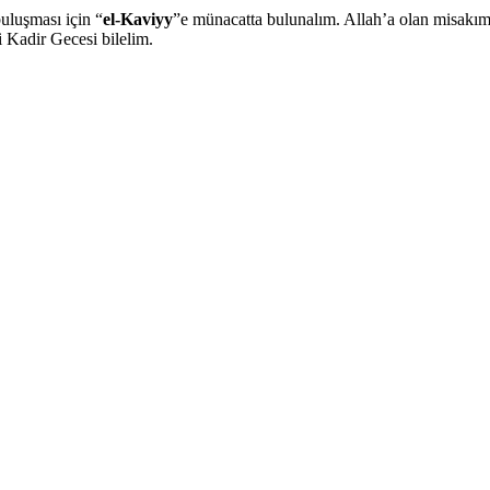
uluşması için “
el-Kaviyy
”e münacatta bulunalım. Allah’a olan misakı
 Kadir Gecesi bilelim.