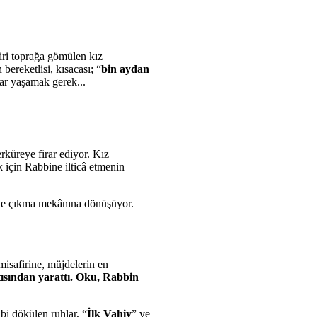
iri toprağa gömülen kız
bereketlisi, kısacası; “
bin aydan
rar yaşamak gerek...
rküreye firar ediyor. Kız
için Rabbine ilticâ etmenin
veye çıkma mekânına dönüşüyor.
misafirine, müjdelerin en
ısından yarattı. Oku, Rabbin
bi dökülen ruhlar, “
İlk Vahiy
” ve