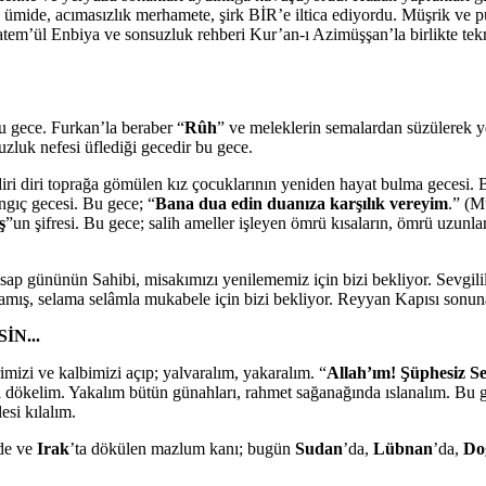
mide, acımasızlık merhamete, şirk BİR’e iltica ediyordu. Müşrik ve put
tem’ül Enbiya ve sonsuzluk rehberi Kur’an-ı Azimüşşan’la birlikte tekr
 gece. Furkan’la beraber “
Rûh
” ve meleklerin semalardan süzülerek y
uzluk nefesi üflediği gecedir bu gece.
i diri toprağa gömülen kız çocuklarının yeniden hayat bulma gecesi. B
ngıç gecesi. Bu gece; “
Bana dua edin duanıza karşılık vereyim
.” (M
ş
”un şifresi. Bu gece; salih ameller işleyen ömrü kısaların, ömrü uzunla
 Hesap gününün Sahibi, misakımızı yenilememiz için bizi bekliyor. Sevgili
amış, selama selâmla mukabele için bizi bekliyor. Reyyan Kapısı sonuna
İN...
imizi ve kalbimizi açıp; yalvaralım, yakaralım. “
Allah’ım! Şüphesiz Sen
şı dökelim. Yakalım bütün günahları, rahmet sağanağında ıslanalım. Bu 
si kılalım.
de ve
Irak
’ta dökülen mazlum kanı; bugün
Sudan
’da,
Lübnan
’da,
Do