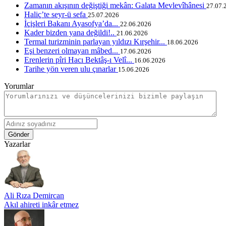
Zamanın akışının değiştiği mekân: Galata Mevlevîhânesi
27.07.
Haliç’te seyr-ü sefa
25.07.2026
İçişleri Bakanı Ayasofya’da...
22.06.2026
Kader bizden yana değildi!..
21.06.2026
Termal turizminin parlayan yıldızı Kırşehir...
18.06.2026
Eşi benzeri olmayan mâbed...
17.06.2026
Erenlerin pîri Hacı Bektâş-ı Velî...
16.06.2026
Tarihe yön veren ulu çınarlar
15.06.2026
Yorumlar
Gönder
Yazarlar
Ali Rıza Demircan
Akıl ahireti inkâr etmez