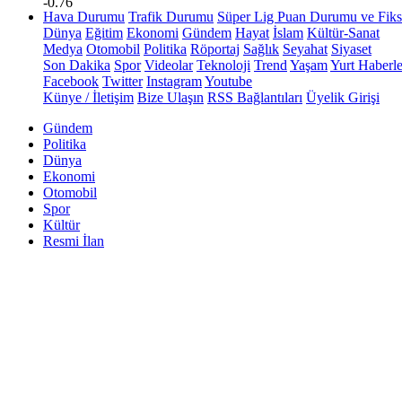
-0.76
Hava Durumu
Trafik Durumu
Süper Lig Puan Durumu ve Fiks
Dünya
Eğitim
Ekonomi
Gündem
Hayat
İslam
Kültür-Sanat
Medya
Otomobil
Politika
Röportaj
Sağlık
Seyahat
Siyaset
Son Dakika
Spor
Videolar
Teknoloji
Trend
Yaşam
Yurt Haberle
Facebook
Twitter
Instagram
Youtube
Künye / İletişim
Bize Ulaşın
RSS Bağlantıları
Üyelik Girişi
Gündem
Politika
Dünya
Ekonomi
Otomobil
Spor
Kültür
Resmi İlan