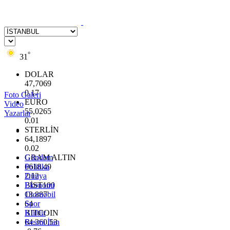
°
31
DOLAR
47,7069
0.17
Foto Galeri
EURO
Video
55,0265
Yazarlar
0.01
STERLİN
64,1897
0.02
GRAM ALTIN
Gündem
6618.49
Politika
2.12
Dünya
BİST100
Ekonomi
13.887
Otomobil
64
Spor
BITCOIN
Kültür
64.360,53
Resmi İlan