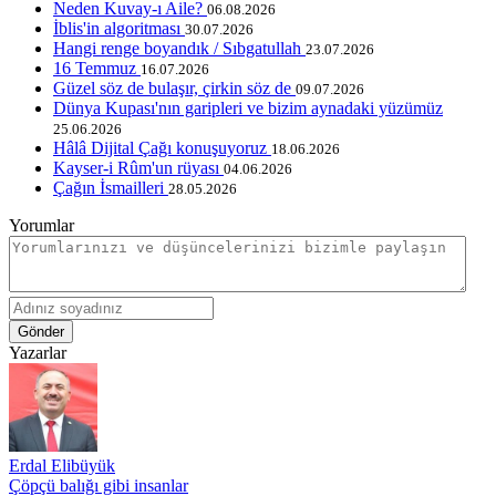
Neden Kuvay-ı Aile?
06.08.2026
İblis'in algoritması
30.07.2026
Hangi renge boyandık / Sıbgatullah
23.07.2026
16 Temmuz
16.07.2026
Güzel söz de bulaşır, çirkin söz de
09.07.2026
Dünya Kupası'nın garipleri ve bizim aynadaki yüzümüz
25.06.2026
Hâlâ Dijital Çağı konuşuyoruz
18.06.2026
Kayser-i Rûm'un rüyası
04.06.2026
Çağın İsmailleri
28.05.2026
Yorumlar
Gönder
Yazarlar
Erdal Elibüyük
Çöpçü balığı gibi insanlar