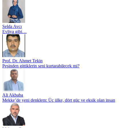
Selda Avcı
Evliya gibi…
Prof. Dr. Ahmet Tekin
Peşinden gittiklerin seni kurtarabilecek mi?
Ali Akbaba
Mekke’de yeni denklem: Üç ülke, dört güç ve eksik olan insan