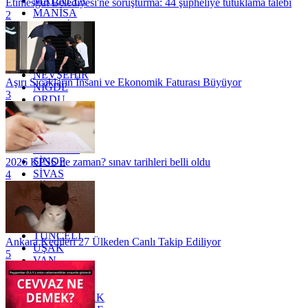
MALATYA
Etimesgut Belediyesi'ne soruşturma: 44 şüpheliye tutuklama talebi
MANİSA
2
MARDİN
MERSİN
MUĞLA
MUŞ
NEVŞEHİR
Aşırı Sıcakların İnsani ve Ekonomik Faturası Büyüyor
NİĞDE
3
ORDU
OSMANİYE
RİZE
SAKARYA
SAMSUN
SİNOP
2026 KPSS ne zaman? sınav tarihleri belli oldu
SİVAS
4
SİİRT
TEKİRDAĞ
TOKAT
TRABZON
TUNCELİ
Ankara Kedileri 27 Ülkeden Canlı Takip Ediliyor
UŞAK
5
VAN
YALOVA
YOZGAT
ZONGULDAK