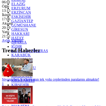
06:01
ELAZIĞ
Öğle
ERZURUM
13:15
ERZİNCAN
İkindi
ESKİŞEHİR
17:06
GAZİANTEP
Akşam
GÜMÜŞHANE
20:19
GİRESUN
Yatsı
HAKKARİ
21:52
HATAY
Aylık Vakitler
ISPARTA
IĞDIR
Trend Haberler
KAHRAMANMARAŞ
KARABÜK
KARAMAN
KARS
KASTAMONU
KAYSERİ
KIRIKKALE
Siyonistleri durdurmanın tek yolu ceplerinden paralarını almaktır!
KIRKLARELİ
1
KIRŞEHİR
KOCAELİ
KONYA
KÜTAHYA
KİLİS