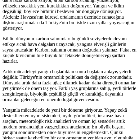
daha fazla karbon salıyor, artan karbon sıcaklığı yükseltiyor,
yükselen sıcaklık yeni kuraklıkları doğuruyor. Yangın ve iklim
değişikliği böylece birbirini besleyen bir döngüye dönüşüyor.
Akdeniz Havzası'nın küresel ortalamanın üzerinde ısınacağına
ilişkin araştırmalar da Türkiye'nin bu riskle uzun yıllar yaşayacağını
gösteriyor.
Bütün dünyanın karbon salınımları bugünkü seviyelerde devam
ettikçe sıcak hava dalgaları uzayacak, yangına elverişli günlerin
sayısı artacaktır. Karbon salınımı ormanı doğrudan yakmaz. Fakat en
küçük kıvılcımın bile büyük bir felakete dönüşebileceği şartları
hazırlar.
Artık mücadeleyi yangın başladıktan sonra başlatan anlayış yeterli
değildir. Türkiye'nin ormancılık politikası da değişmek zorundadır.
Dünyada artık daha fazla ağaç dikmek kadar, daha dirençli ormanlar
yetiştirmek de önem taşıyor. Farklı yaş gruplarına sahip, yerli türlerle
zenginleşmiş, biyolojik çeşitliliği güçlü ve kuraklığa dayanıklı
ormanlar geleceğin en önemli doğal güvencesidir.
Yangınla mücadelede de yeni bir döneme giriyoruz. Yapay zekâ
destekli erken uyarı sistemleri, uydu görüntüleri, insansız hava
araçları, meteorolojik risk analizleri ve orman içi sensörler artık
modern ormancılığın vazgeçilmez araçlarıdır. En büyük başarı,
yangını söndürmekten önce büyümesini engellemektir. Çünkü
birkaç saatte kaybedilen bir çam ormanının yeniden aynı olgunluğa