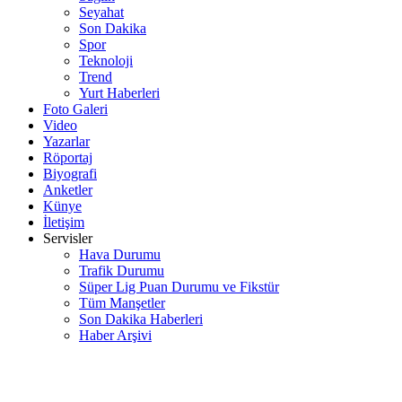
Seyahat
Son Dakika
Spor
Teknoloji
Trend
Yurt Haberleri
Foto Galeri
Video
Yazarlar
Röportaj
Biyografi
Anketler
Künye
İletişim
Servisler
Hava Durumu
Trafik Durumu
Süper Lig Puan Durumu ve Fikstür
Tüm Manşetler
Son Dakika Haberleri
Haber Arşivi