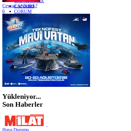
ÇANAKKALE
Cevvaz ne demek?
ÇANKIRI
6
ÇORUM
İSTANBUL
İZMİR
ŞANLIURFA
ŞIRNAK
Yükleniyor...
Son Haberler
Hava Durumu