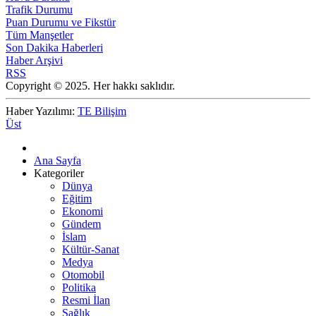
Trafik Durumu
Puan Durumu ve Fikstür
Tüm Manşetler
Son Dakika Haberleri
Haber Arşivi
RSS
Copyright © 2025. Her hakkı saklıdır.
Haber Yazılımı:
TE Bilişim
Üst
Ana Sayfa
Kategoriler
Dünya
Eğitim
Ekonomi
Gündem
İslam
Kültür-Sanat
Medya
Otomobil
Politika
Resmi İlan
Sağlık