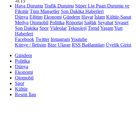
-0.15
Hava Durumu
Trafik Durumu
Süper Lig Puan Durumu ve
Fikstür
Tüm Manşetler
Son Dakika Haberleri
Dünya
Eğitim
Ekonomi
Gündem
Hayat
İslam
Kültür-Sanat
Medya
Otomobil
Politika
Röportaj
Sağlık
Seyahat
Siyaset
Son Dakika
Spor
Videolar
Teknoloji
Trend
Yaşam
Yurt
Haberleri
Facebook
Twitter
Instagram
Youtube
Künye / İletişim
Bize Ulaşın
RSS Bağlantıları
Üyelik Girişi
Gündem
Politika
Dünya
Ekonomi
Otomobil
Spor
Kültür
Resmi İlan