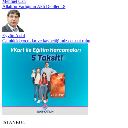
Mehmet Can
Allah’ın Varlığının Aklî Delilleri- 8
Eyyüp Azlal
Camideki çocuklar ve kaybettiğimiz cemaat ruhu
İSTANBUL