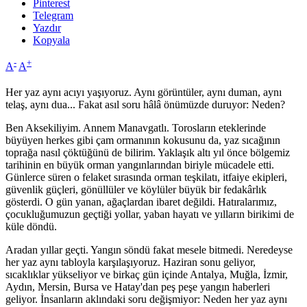
Pinterest
Telegram
Yazdır
Kopyala
-
+
A
A
Her yaz aynı acıyı yaşıyoruz. Aynı görüntüler, aynı duman, aynı
telaş, aynı dua... Fakat asıl soru hâlâ önümüzde duruyor: Neden?
Ben Aksekiliyim. Annem Manavgatlı. Torosların eteklerinde
büyüyen herkes gibi çam ormanının kokusunu da, yaz sıcağının
toprağa nasıl çöktüğünü de bilirim. Yaklaşık altı yıl önce bölgemiz
tarihinin en büyük orman yangınlarından biriyle mücadele etti.
Günlerce süren o felaket sırasında orman teşkilatı, itfaiye ekipleri,
güvenlik güçleri, gönüllüler ve köylüler büyük bir fedakârlık
gösterdi. O gün yanan, ağaçlardan ibaret değildi. Hatıralarımız,
çocukluğumuzun geçtiği yollar, yaban hayatı ve yılların birikimi de
küle döndü.
Aradan yıllar geçti. Yangın söndü fakat mesele bitmedi. Neredeyse
her yaz aynı tabloyla karşılaşıyoruz. Haziran sonu geliyor,
sıcaklıklar yükseliyor ve birkaç gün içinde Antalya, Muğla, İzmir,
Aydın, Mersin, Bursa ve Hatay'dan peş peşe yangın haberleri
geliyor. İnsanların aklındaki soru değişmiyor: Neden her yaz aynı