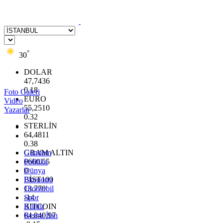
°
30
DOLAR
47,7436
0.18
Foto Galeri
EURO
Video
55,2510
Yazarlar
0.32
STERLİN
64,4811
0.38
GRAM ALTIN
Gündem
6660.55
Politika
0
Dünya
BİST100
Ekonomi
13.779
Otomobil
-14
Spor
BITCOIN
Kültür
64.840,97
Resmi İlan