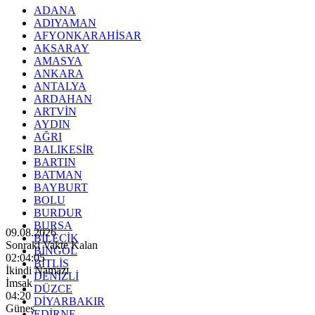
ADANA
ADIYAMAN
AFYONKARAHİSAR
AKSARAY
AMASYA
ANKARA
ANTALYA
ARDAHAN
ARTVİN
AYDIN
AĞRI
BALIKESİR
BARTIN
BATMAN
BAYBURT
BOLU
BURDUR
BURSA
09.08.2026
BİLECİK
Sonraki Vakte Kalan
BİNGÖL
02:04:04
BİTLİS
İkindi Namazı
DENİZLİ
İmsak
DÜZCE
04:20
DİYARBAKIR
Güneş
EDİRNE