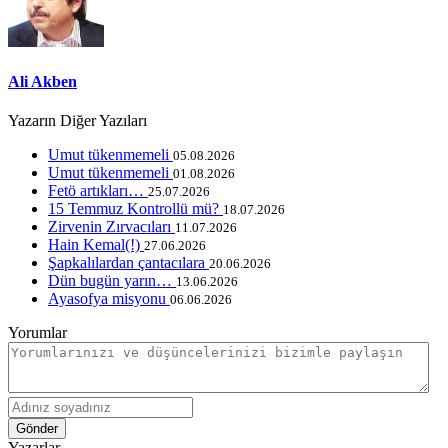
Ali Akben
Yazarın Diğer Yazıları
Umut tükenmemeli
05.08.2026
Umut tükenmemeli
01.08.2026
Fetö artıkları…
25.07.2026
15 Temmuz Kontrollü mü?
18.07.2026
Zirvenin Zırvacıları
11.07.2026
Hain Kemal(!)
27.06.2026
Şapkalılardan çantacılara
20.06.2026
Dün bugün yarın…
13.06.2026
Ayasofya misyonu
06.06.2026
Yorumlar
Gönder
Yazarlar