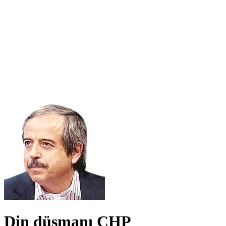
Din düşmanı CHP