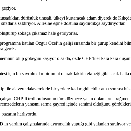
 geçiyor.
tsadıkları dürüstlük timsali, ülkeyi kurtaracak adam diyerek de Kılıç
ıfatlarla saldırıyor. Ailesine eşine dostuna saydırdıkça saydırıyorlar.
oluşturup sokağa çıkamaz hale getiriyorlar.
gramına katılan Özgür Özel’in gelişi sırasında bir gurup kendini bilm
sa gerek.
 memnun olup göbeğini kaşıyor olsa da, özde CHP’liler kara kara düşü
si için bu savrulmalar bir umut olarak fakirin ekmeği gibi sıcak hatta
pi ile alavere dalaverelerle bir yerlere kadar gidilebilir ama sonrası h
e çalışan CHP’li troll ordusunun tüm düzmece yalan dolanlarına rağmen 
epremzedelerin yarasını sarma gayreti içinde samimi olduğunu gördükleri 
 pazarını harlıyordu.
AD ın yardım çalışmalarında ayırımcılık yaptığı gibi yalanları sıralıyo