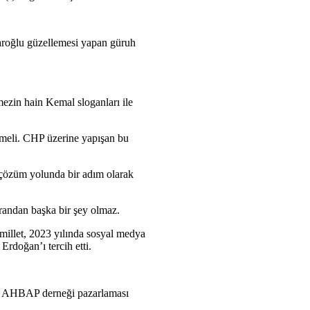
daroğlu güzellemesi yapan güruh
ezin hain Kemal sloganları ile
nmeli. CHP üzerine yapışan bu
 çözüm yolunda bir adım olarak
üsrandan başka bir şey olmaz.
millet, 2023 yılında sosyal medya
Erdoğan’ı tercih etti.
r ve AHBAP derneği pazarlaması