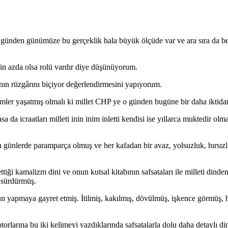
günden günümüze bu gerçeklik hala büyük ölçüde var ve ara sıra da b
n azda olsa rolü vardır diye düşünüyorum.
nın rüzgârını biçiyor değerlendirmesini yapıyorum.
ler yaşatmış olmalı ki millet CHP ye o günden bugüne bir daha iktida
 da icraatları milleti inin inim inletti kendisi ise yıllarca muktedir ol
ünlerde paramparça olmuş ve her kafadan bir avaz, yolsuzluk, hırsızlık, 
tiği kamalizm dini ve onun kutsal kitabının safsataları ile milleti dinde
ı sürdürmüş.
n yapmaya gayret etmiş. İtilmiş, kakılmış, dövülmüş, işkence görmüş,
larına bu iki kelimeyi yazdıklarında safsatalarla dolu daha detaylı dini(!