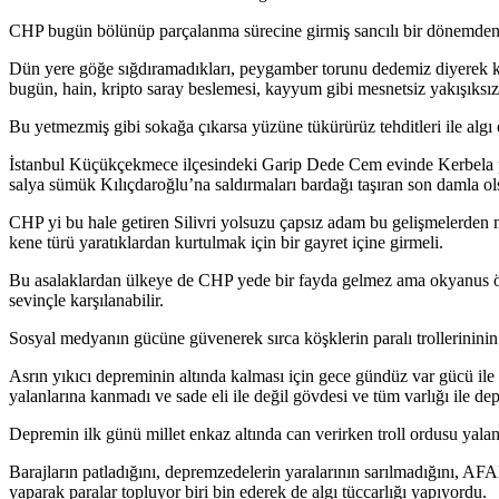
CHP bugün bölünüp parçalanma sürecine girmiş sancılı bir dönemden
Dün yere göğe sığdıramadıkları, peygamber torunu dedemiz diyerek ku
bugün, hain, kripto saray beslemesi, kayyum gibi mesnetsiz yakışıksız s
Bu yetmezmiş gibi sokağa çıkarsa yüzüne tükürürüz tehditleri ile algı 
İstanbul Küçükçekmece ilçesindeki Garip Dede Cem evinde Kerbela pro
salya sümük Kılıçdaroğlu’na saldırmaları bardağı taşıran son damla ol
CHP yi bu hale getiren Silivri yolsuzu çapsız adam bu gelişmelerden
kene türü yaratıklardan kurtulmak için bir gayret içine girmeli.
Bu asalaklardan ülkeye de CHP yede bir fayda gelmez ama okyanus öte
sevinçle karşılanabilir.
Sosyal medyanın gücüne güvenerek sırca köşklerin paralı trollerininin i
Asrın yıkıcı depreminin altında kalması için gece gündüz var gücü il
yalanlarına kanmadı ve sade eli ile değil gövdesi ve tüm varlığı ile d
Depremin ilk günü millet enkaz altında can verirken troll ordusu yalan
Barajların patladığını, depremzedelerin yaralarının sarılmadığını, AF
yaparak paralar topluyor biri bin ederek de algı tüccarlığı yapıyordu.