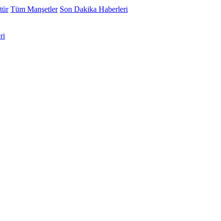
tür
Tüm Manşetler
Son Dakika Haberleri
ri