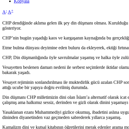
Kopyala
-
+
A
A
CHP dendiğinde aklıma gelen ilk şey din düşmanı olması. Kurulduğu 
gösteriyor.
CHP’nin bugün yaşadığı kaos ve kargaşanın kaynağında bu gerçekliği
Etme bulma dünyası deyimine eden buluru da ekleyerek, ektiği fırtına
CHP, Din düşmanlığında öyle savrulmalar yaşamış ve halka öyle zulüm
Vesayetten beslenen damarı nedeni ile serbest seçimlerde iktidar olamasa
bakarak yaşadı.
Vesayet rejiminin sonlandırılması ile muktedirlik gücü azalan CHP son g
attığı ucube bir yapıya doğru evrilmiş durumda.
Din düşmanı CHP milletimizin dini olan İslam’a alternatif olarak icat et
çalışmış ama halkımız sessiz, derinden ve gizli olarak dinini yaşamay
Yasaklanan ezanı Muhammediyi gizlice okumuş, ibadetini aslına uygu
dininden diyanetinden vaz geçmeden sabrederek yıllarca yaşamış.
Kamalizm dini ve kutsal kitabının öğretilerini merak edenler arama motor