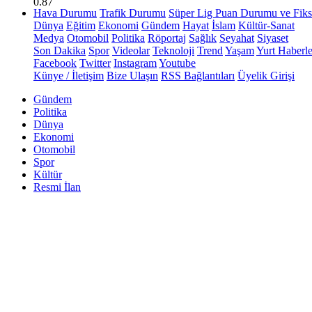
0.87
Hava Durumu
Trafik Durumu
Süper Lig Puan Durumu ve Fiks
Dünya
Eğitim
Ekonomi
Gündem
Hayat
İslam
Kültür-Sanat
Medya
Otomobil
Politika
Röportaj
Sağlık
Seyahat
Siyaset
Son Dakika
Spor
Videolar
Teknoloji
Trend
Yaşam
Yurt Haberle
Facebook
Twitter
Instagram
Youtube
Künye / İletişim
Bize Ulaşın
RSS Bağlantıları
Üyelik Girişi
Gündem
Politika
Dünya
Ekonomi
Otomobil
Spor
Kültür
Resmi İlan