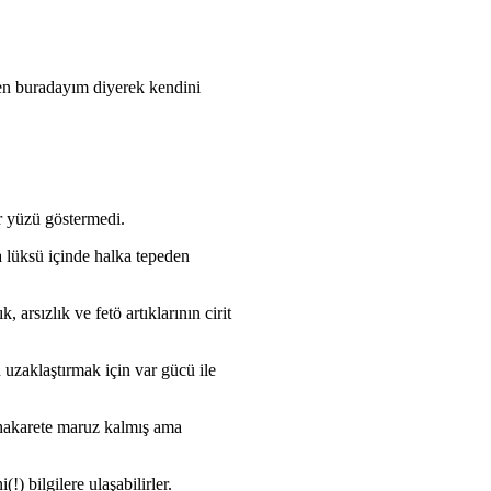
en buradayım diyerek kendini
r yüzü göstermedi.
ma lüksü içinde halka tepeden
arsızlık ve fetö artıklarının cirit
n uzaklaştırmak için var gücü ile
 hakarete maruz kalmış ama
) bilgilere ulaşabilirler.