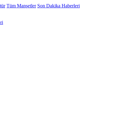
tür
Tüm Manşetler
Son Dakika Haberleri
ri