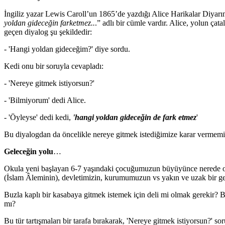
İngiliz yazar Lewis Caroll’un 1865’de yazdığı Alice Harikalar Diyarı
yoldan gideceğin farketmez..
.” adlı bir cümle vardır. Alice, yolun çata
geçen diyalog şu şekildedir:
- 'Hangi yoldan gideceğim?' diye sordu.
Kedi onu bir soruyla cevapladı:
- 'Nereye gitmek istiyorsun?'
- 'Bilmiyorum' dedi Alice.
- 'Öyleyse' dedi kedi,
'hangi yoldan gideceğin de fark etmez
'
Bu diyalogdan da öncelikle nereye gitmek istediğimize karar vermemiz
Geleceğin yolu
…
Okula yeni başlayan 6-7 yaşındaki çocuğumuzun büyüyünce nerede olma
(İslam Âleminin), devletimizin, kurumumuzun vs yakın ve uzak bir gel
Buzla kaplı bir kasabaya gitmek istemek için deli mi olmak gerekir? Bu
mı?
Bu tür tartışmaları bir tarafa bırakarak, 'Nereye gitmek istiyorsun?'