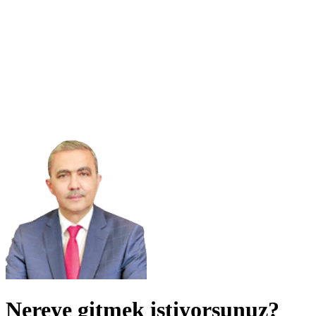
Nereye gitmek istiyorsunuz?