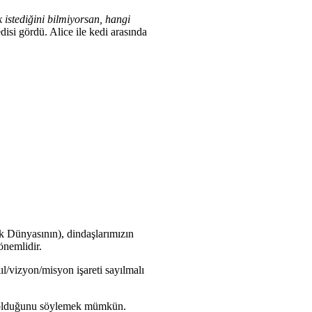
 istediğini bilmiyorsan, hangi
edisi gördü. Alice ile kedi arasında
k Dünyasının), dindaşlarımızın
önemlidir.
ıl/vizyon/misyon işareti sayılmalı
şık olduğunu söylemek mümkün.