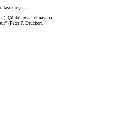
kafası karışık…
ermek). Çünkü amacı olmayana
tur” (Peter F. Drucker).