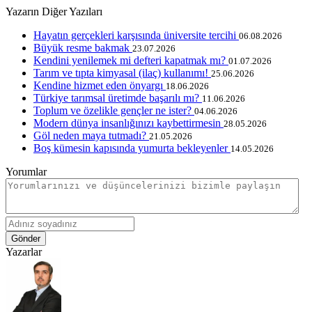
Yazarın Diğer Yazıları
Hayatın gerçekleri karşısında üniversite tercihi
06.08.2026
Büyük resme bakmak
23.07.2026
Kendini yenilemek mi defteri kapatmak mı?
01.07.2026
Tarım ve tıpta kimyasal (ilaç) kullanımı!
25.06.2026
Kendine hizmet eden önyargı
18.06.2026
Türkiye tarımsal üretimde başarılı mı?
11.06.2026
Toplum ve özelikle gençler ne ister?
04.06.2026
Modern dünya insanlığınızı kaybettirmesin
28.05.2026
Göl neden maya tutmadı?
21.05.2026
Boş kümesin kapısında yumurta bekleyenler
14.05.2026
Yorumlar
Gönder
Yazarlar