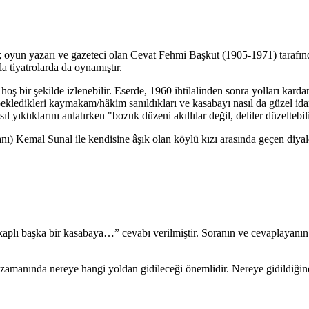
lm; oyun yazarı ve gazeteci olan Cevat Fehmi Başkut (1905-1971) tarafı
a tiyatrolarda da oynamıştır.
hoş bir şekilde izlenebilir. Eserde, 1960 ihtilalinden sonra yolları kar
bekledikleri kaymakam/hâkim sanıldıkları ve kasabayı nasıl da güzel idare
ktıklarını anlatırken "bozuk düzeni akıllılar değil, deliler düzeltebili
) Kemal Sunal ile kendisine âşık olan köylü kızı arasında geçen diyalo
lı başka bir kasabaya…” cevabı verilmiştir. Soranın ve cevaplayanın
a zamanında nereye hangi yoldan gidileceği önemlidir. Nereye gidildiğin