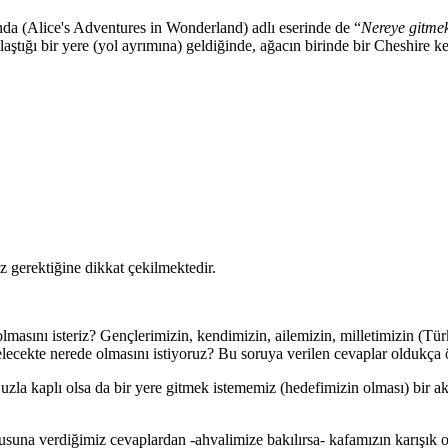
nda (Alice's Adventures in Wonderland) adlı eserinde de “
Nereye gitmek
llaştığı bir yere (yol ayrımına) geldiğinde, ağacın birinde bir Cheshire k
 gerektiğine dikkat çekilmektedir.
sını isteriz? Gençlerimizin, kendimizin, ailemizin, milletimizin (Tür
ecekte nerede olmasını istiyoruz? Bu soruya verilen cevaplar oldukça 
zla kaplı olsa da bir yere gitmek istememiz (hedefimizin olması) bir ak
 sorusuna verdiğimiz cevaplardan -ahvalimize bakılırsa- kafamızın karı