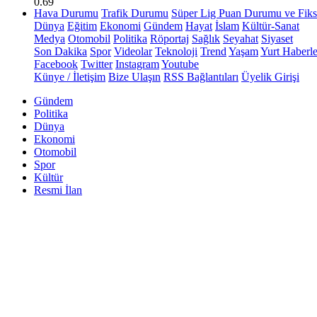
0.69
Hava Durumu
Trafik Durumu
Süper Lig Puan Durumu ve Fiks
Dünya
Eğitim
Ekonomi
Gündem
Hayat
İslam
Kültür-Sanat
Medya
Otomobil
Politika
Röportaj
Sağlık
Seyahat
Siyaset
Son Dakika
Spor
Videolar
Teknoloji
Trend
Yaşam
Yurt Haberle
Facebook
Twitter
Instagram
Youtube
Künye / İletişim
Bize Ulaşın
RSS Bağlantıları
Üyelik Girişi
Gündem
Politika
Dünya
Ekonomi
Otomobil
Spor
Kültür
Resmi İlan