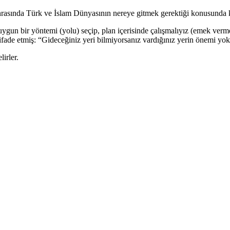
sonrasında Türk ve İslam Dünyasının nereye gitmek gerektiği konusunda 
 uygun bir yöntemi (yolu) seçip, plan içerisinde çalışmalıyız (emek v
 ifade etmiş: “Gideceğiniz yeri bilmiyorsanız vardığınız yerin önemi yok
irler.