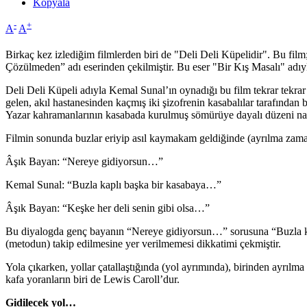
Kopyala
-
+
A
A
Birkaç kez izlediğim filmlerden biri de "Deli Deli Küpelidir". Bu fi
Çözülmeden” adı eserinden çekilmiştir. Bu eser "Bir Kış Masalı" adıyl
Deli Deli Küpeli adıyla Kemal Sunal’ın oynadığı bu film tekrar tekrar 
gelen, akıl hastanesinden kaçmış iki şizofrenin kasabalılar tarafından 
Yazar kahramanlarının kasabada kurulmuş sömürüye dayalı düzeni nasıl yı
Filmin sonunda buzlar eriyip asıl kaymakam geldiğinde (ayrılma zamanı
Âşık Bayan: “Nereye gidiyorsun…”
Kemal Sunal: “Buzla kaplı başka bir kasabaya…”
Âşık Bayan: “Keşke her deli senin gibi olsa…”
Bu diyalogda genç bayanın “Nereye gidiyorsun…” sorusuna “Buzla kap
(metodun) takip edilmesine yer verilmemesi dikkatimi çekmiştir.
Yola çıkarken, yollar çatallaştığında (yol ayrımında), birinden ayrılm
kafa yoranların biri de Lewis Caroll’dur.
Gidilecek yol…