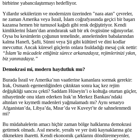
birbirine yabancılaştırmayı hedefliyor.
Yıllardır sekülerizm ve modernizm üzerinden "nara atan" çevreler,
ne zaman Amerika veya İsrail, İslam coğrafyasında geçici bir başarı
kazansa hemen bir turnusol kağıdı gibi renk değiştiriyor. Kendi
kimliklerini İslam’dan arındırarak salt bir ırk övgüsüne sığınıyorlar.
Oysa bu kesimlerin çoğunun temelinde, annelerinden babalarından
kalma Hanefi, Şafii, Sünni veya Şii gibi kültürel ve dini kodlar
mevcuttur. Ancak küresel güçlerin onlara fısıldadığı mesaj çok nettir:
“İslam’la mücadele ettiğiniz sürece arkanızdayız, rejimlerinizi yıkın,
biz yanınızdayız.”
Demokrasi mi, modern haydutluk mu?
Burada İsrail ve Amerika’nın vaatlerine kananlara sormak gerekir:
Irak, Osmanlı egemenliğinden çıktıktan sonra kaç kez rejim
değişikliği sancısı çekti? Saddam Hüseyin’i o koltuğa oturtan güçler,
nihayetinde onu idam ederken Irak’ın Merkez Bankası’ndaki
altınları ve kıymetli madenleri yağmalamadı mı? Aynı senaryo
Afganistan’da, Libya’da, Mısır’da ve Kuveyt’te de sahnelenmedi
mi?
Bu müdahalelerin amacı hiçbir zaman bölge halklarına demokrasi
getirmek olmadı. Asıl mesele, yeraltı ve yer üstü kaynaklarına göz
dikmekten ibaretti. Kendi ekonomik çarklarını döndüremeyenler,