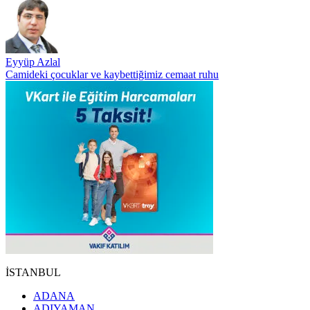
Eyyüp Azlal
Camideki çocuklar ve kaybettiğimiz cemaat ruhu
İSTANBUL
ADANA
ADIYAMAN