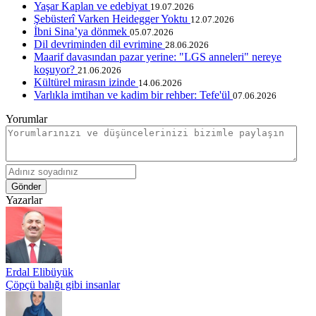
Yaşar Kaplan ve edebiyat
19.07.2026
Şebüsterî Varken Heidegger Yoktu
12.07.2026
İbni Sina’ya dönmek
05.07.2026
Dil devriminden dil evrimine
28.06.2026
Maarif davasından pazar yerine: "LGS anneleri" nereye
koşuyor?
21.06.2026
Kültürel mirasın izinde
14.06.2026
Varlıkla imtihan ve kadim bir rehber: Tefe'ül
07.06.2026
Yorumlar
Gönder
Yazarlar
Erdal Elibüyük
Çöpçü balığı gibi insanlar