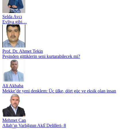
Selda Avcı
Evliya gibi…
Prof. Dr. Ahmet Tekin
Peşinden gittiklerin seni kurtarabilecek mi?
Ali Akbaba
Mekke’de yeni denklem: Üç ülke, dört güç ve eksik olan insan
Mehmet Can
Allah’ın Varlığının Aklî Delilleri- 8