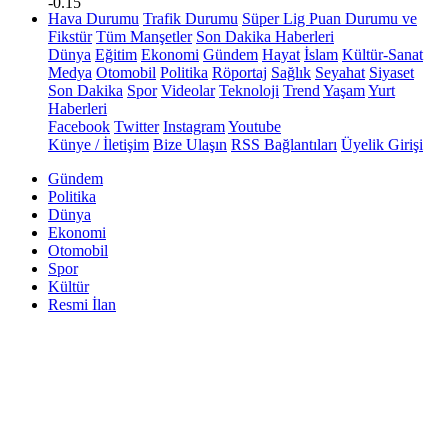
-0.15
Hava Durumu
Trafik Durumu
Süper Lig Puan Durumu ve
Fikstür
Tüm Manşetler
Son Dakika Haberleri
Dünya
Eğitim
Ekonomi
Gündem
Hayat
İslam
Kültür-Sanat
Medya
Otomobil
Politika
Röportaj
Sağlık
Seyahat
Siyaset
Son Dakika
Spor
Videolar
Teknoloji
Trend
Yaşam
Yurt
Haberleri
Facebook
Twitter
Instagram
Youtube
Künye / İletişim
Bize Ulaşın
RSS Bağlantıları
Üyelik Girişi
Gündem
Politika
Dünya
Ekonomi
Otomobil
Spor
Kültür
Resmi İlan