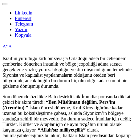
Linkedin
Pinterest
Telegram
Yazdır
Kopyala
-
+
A
A
İsrail’in yürüttüğü kirli bir savaşta Ortadoğu adeta bir cehennem
çemberine dönerken insanlık ve bölge jeopolitiği adına sarsıcı
gerçeklerle yüzleşiyoruz. Irkçılığın ve din düşmanlığının temelinde
Siyonist ve kapitalist yapılanmaların olduğunu öteden beri
biliyorduk; ancak bugün bu durum hiç olmadığı kadar somut bir
gözleme dönüşmüş durumda.
Son dönemde özellikle Batı destekli laik İran diasporasında dikkat
çekici bir akım türedi:
“Ben Müslüman değilim, Pers’im
(Acem’im).”
İslam öncesi döneme, Kral Kiros figürüne kadar
uzanan bu köksüzleştirme çabası, aslında Siyonizm’in bölgeye
sunduğu zehirli bir meyvedir. Bu durum sadece İranlılar için değil;
Türkler, Kürtler ve Araplar için de aynı tezgâhın ürünü olarak
karşımıza çıkıyor.
“Allah’sız milliyetçilik”
olarak
tanımlayabileceğimiz bu akım, halkları İslam paydasından koparıp