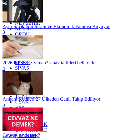
MARDİN
MERSİN
MUĞLA
MUŞ
NEVŞEHİR
Aşırı Sıcakların İnsani ve Ekonomik Faturası Büyüyor
NİĞDE
3
ORDU
OSMANİYE
RİZE
SAKARYA
SAMSUN
SİNOP
2026 KPSS ne zaman? sınav tarihleri belli oldu
SİVAS
4
SİİRT
TEKİRDAĞ
TOKAT
TRABZON
TUNCELİ
Ankara Kedileri 27 Ülkeden Canlı Takip Ediliyor
UŞAK
5
VAN
YALOVA
YOZGAT
ZONGULDAK
ÇANAKKALE
Cevvaz ne demek?
ÇANKIRI