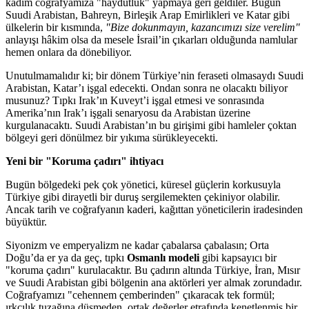
kadim coğrafyamıza "haydutluk" yapmaya geri geldiler. Bugün
Suudi Arabistan, Bahreyn, Birleşik Arap Emirlikleri ve Katar gibi
ülkelerin bir kısmında,
"Bize dokunmayın, kazancımızı size verelim"
anlayışı hâkim olsa da mesele İsrail’in çıkarları olduğunda namlular
hemen onlara da dönebiliyor.
Unutulmamalıdır ki; bir dönem Türkiye’nin feraseti olmasaydı Suudi
Arabistan, Katar’ı işgal edecekti. Ondan sonra ne olacaktı biliyor
musunuz? Tıpkı Irak’ın Kuveyt’i işgal etmesi ve sonrasında
Amerika’nın Irak’ı işgali senaryosu da Arabistan üzerine
kurgulanacaktı. Suudi Arabistan’ın bu girişimi gibi hamleler çoktan
bölgeyi geri dönülmez bir yıkıma sürükleyecekti.
Yeni bir "Koruma çadırı" ihtiyacı
Bugün bölgedeki pek çok yönetici, küresel güçlerin korkusuyla
Türkiye gibi dirayetli bir duruş sergilemekten çekiniyor olabilir.
Ancak tarih ve coğrafyanın kaderi, kağıttan yöneticilerin iradesinden
büyüktür.
Siyonizm ve emperyalizm ne kadar çabalarsa çabalasın; Orta
Doğu’da er ya da geç, tıpkı
Osmanlı modeli
gibi kapsayıcı bir
"koruma çadırı" kurulacaktır. Bu çadırın altında Türkiye, İran, Mısır
ve Suudi Arabistan gibi bölgenin ana aktörleri yer almak zorundadır.
Coğrafyamızı "cehennem çemberinden" çıkaracak tek formül;
ırkçılık tuzağına düşmeden, ortak değerler etrafında kenetlenmiş bir