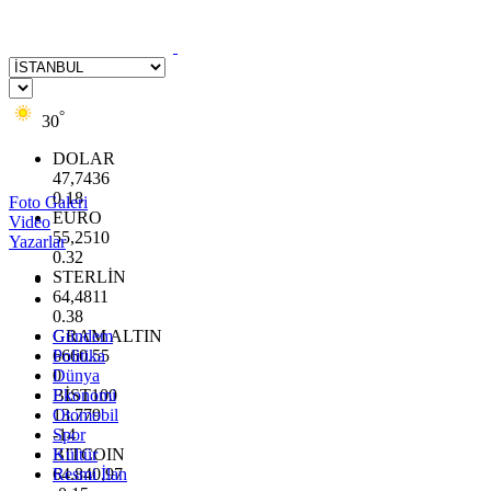
°
30
DOLAR
47,7436
0.18
Foto Galeri
EURO
Video
55,2510
Yazarlar
0.32
STERLİN
64,4811
0.38
GRAM ALTIN
Gündem
6660.55
Politika
0
Dünya
BİST100
Ekonomi
13.779
Otomobil
-14
Spor
BITCOIN
Kültür
64.840,97
Resmi İlan