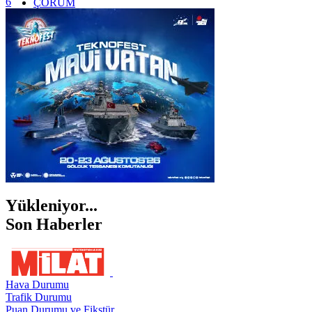
6
ÇORUM
İSTANBUL
İZMİR
ŞANLIURFA
ŞIRNAK
Yükleniyor...
Son Haberler
Hava Durumu
Trafik Durumu
Puan Durumu ve Fikstür