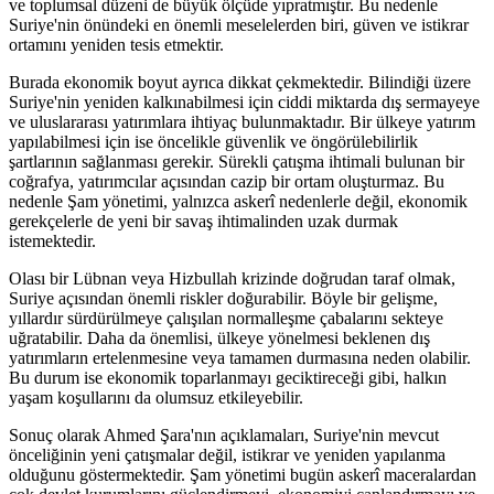
ve toplumsal düzeni de büyük ölçüde yıpratmıştır. Bu nedenle
Suriye'nin önündeki en önemli meselelerden biri, güven ve istikrar
ortamını yeniden tesis etmektir.
Burada ekonomik boyut ayrıca dikkat çekmektedir. Bilindiği üzere
Suriye'nin yeniden kalkınabilmesi için ciddi miktarda dış sermayeye
ve uluslararası yatırımlara ihtiyaç bulunmaktadır. Bir ülkeye yatırım
yapılabilmesi için ise öncelikle güvenlik ve öngörülebilirlik
şartlarının sağlanması gerekir. Sürekli çatışma ihtimali bulunan bir
coğrafya, yatırımcılar açısından cazip bir ortam oluşturmaz. Bu
nedenle Şam yönetimi, yalnızca askerî nedenlerle değil, ekonomik
gerekçelerle de yeni bir savaş ihtimalinden uzak durmak
istemektedir.
Olası bir Lübnan veya Hizbullah krizinde doğrudan taraf olmak,
Suriye açısından önemli riskler doğurabilir. Böyle bir gelişme,
yıllardır sürdürülmeye çalışılan normalleşme çabalarını sekteye
uğratabilir. Daha da önemlisi, ülkeye yönelmesi beklenen dış
yatırımların ertelenmesine veya tamamen durmasına neden olabilir.
Bu durum ise ekonomik toparlanmayı geciktireceği gibi, halkın
yaşam koşullarını da olumsuz etkileyebilir.
Sonuç olarak Ahmed Şara'nın açıklamaları, Suriye'nin mevcut
önceliğinin yeni çatışmalar değil, istikrar ve yeniden yapılanma
olduğunu göstermektedir. Şam yönetimi bugün askerî maceralardan