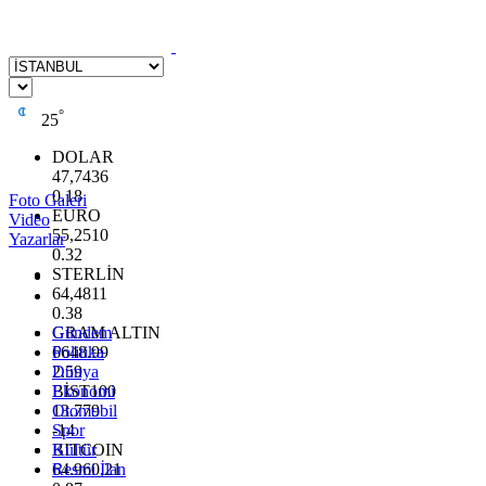
°
25
DOLAR
47,7436
0.18
Foto Galeri
EURO
Video
55,2510
Yazarlar
0.32
STERLİN
64,4811
0.38
GRAM ALTIN
Gündem
6648.99
Politika
2.59
Dünya
BİST100
Ekonomi
13.779
Otomobil
-14
Spor
BITCOIN
Kültür
64.960,21
Resmi İlan