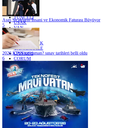
TEKİRDAĞ
TOKAT
TRABZON
TUNCELİ
Aşırı Sıcakların İnsani ve Ekonomik Faturası Büyüyor
UŞAK
5
VAN
YALOVA
YOZGAT
ZONGULDAK
ÇANAKKALE
2026 KPSS ne zaman? sınav tarihleri belli oldu
ÇANKIRI
6
ÇORUM
İSTANBUL
İZMİR
ŞANLIURFA
ŞIRNAK