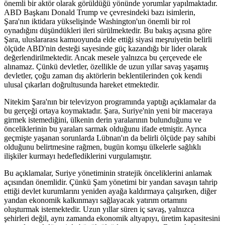
önemli bir aktör olarak görüldüğü yönünde yorumlar yapılmaktadır.
ABD Başkanı Donald Trump ve çevresindeki bazı isimlerin,
Şara'nın iktidara yükselişinde Washington'un önemli bir rol
oynadığını düşündükleri ileri sürülmektedir. Bu bakış açısına göre
Şara, uluslararası kamuoyunda elde ettiği siyasi meşruiyetin belirli
ölçüde ABD'nin desteği sayesinde güç kazandığı bir lider olarak
değerlendirilmektedir. Ancak mesele yalnızca bu çerçevede ele
alınamaz. Çünkü devletler, özellikle de uzun yıllar savaş yaşamış
devletler, çoğu zaman dış aktörlerin beklentilerinden çok kendi
ulusal çıkarları doğrultusunda hareket etmektedir.
Nitekim Şara'nın bir televizyon programında yaptığı açıklamalar da
bu gerçeği ortaya koymaktadır. Şara, Suriye'nin yeni bir maceraya
girmek istemediğini, ülkenin derin yaralarının bulunduğunu ve
önceliklerinin bu yaraları sarmak olduğunu ifade etmiştir. Ayrıca
geçmişte yaşanan sorunlarda Lübnan'ın da belirli ölçüde pay sahibi
olduğunu belirtmesine rağmen, bugün komşu ülkelerle sağlıklı
ilişkiler kurmayı hedeflediklerini vurgulamıştır.
Bu açıklamalar, Suriye yönetiminin stratejik önceliklerini anlamak
açısından önemlidir. Çünkü Şam yönetimi bir yandan savaşın tahrip
ettiği devlet kurumlarını yeniden ayağa kaldırmaya çalışırken, diğer
yandan ekonomik kalkınmayı sağlayacak yatırım ortamını
oluşturmak istemektedir. Uzun yıllar süren iç savaş, yalnızca
şehirleri değil, aynı zamanda ekonomik altyapıyı, üretim kapasitesini