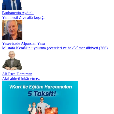
Burhanettin Aydınlı
Yeni nesil Z ve alfa kuşağı
Yesevizade Alparslan Yasa
Mustafa Kemâl'in uydurma şecereleri ve hakîkî mensûbiyeti (366)
Ali Rıza Demircan
Akıl ahireti inkâr etmez