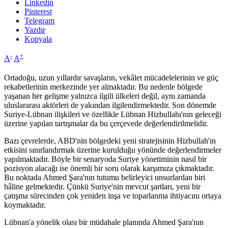
Linkedin
Pinterest
Telegram
Yazdır
Kopyala
-
+
A
A
Ortadoğu, uzun yıllardır savaşların, vekâlet mücadelelerinin ve güç
rekabetlerinin merkezinde yer almaktadır. Bu nedenle bölgede
yaşanan her gelişme yalnızca ilgili ülkeleri değil, aynı zamanda
uluslararası aktörleri de yakından ilgilendirmektedir. Son dönemde
Suriye-Lübnan ilişkileri ve özellikle Lübnan Hizbullahı'nın geleceği
üzerine yapılan tartışmalar da bu çerçevede değerlendirilmelidir.
Bazı çevrelerde, ABD'nin bölgedeki yeni stratejisinin Hizbullah'ın
etkisini sınırlandırmak üzerine kurulduğu yönünde değerlendirmeler
yapılmaktadır. Böyle bir senaryoda Suriye yönetiminin nasıl bir
pozisyon alacağı ise önemli bir soru olarak karşımıza çıkmaktadır.
Bu noktada Ahmed Şara'nın tutumu belirleyici unsurlardan biri
hâline gelmektedir. Çünkü Suriye'nin mevcut şartları, yeni bir
çatışma sürecinden çok yeniden inşa ve toparlanma ihtiyacını ortaya
koymaktadır.
Lübnan'a yönelik olası bir müdahale planında Ahmed Şara'nın