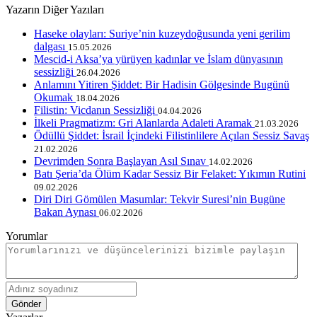
Yazarın Diğer Yazıları
Haseke olayları: Suriye’nin kuzeydoğusunda yeni gerilim
dalgası
15.05.2026
Mescid-i Aksa’ya yürüyen kadınlar ve İslam dünyasının
sessizliği
26.04.2026
Anlamını Yitiren Şiddet: Bir Hadisin Gölgesinde Bugünü
Okumak
18.04.2026
Filistin: Vicdanın Sessizliği
04.04.2026
İlkeli Pragmatizm: Gri Alanlarda Adaleti Aramak
21.03.2026
Ödüllü Şiddet: İsrail İçindeki Filistinlilere Açılan Sessiz Savaş
21.02.2026
Devrimden Sonra Başlayan Asıl Sınav
14.02.2026
Batı Şeria’da Ölüm Kadar Sessiz Bir Felaket: Yıkımın Rutini
09.02.2026
Diri Diri Gömülen Masumlar: Tekvir Suresi’nin Bugüne
Bakan Aynası
06.02.2026
Yorumlar
Gönder