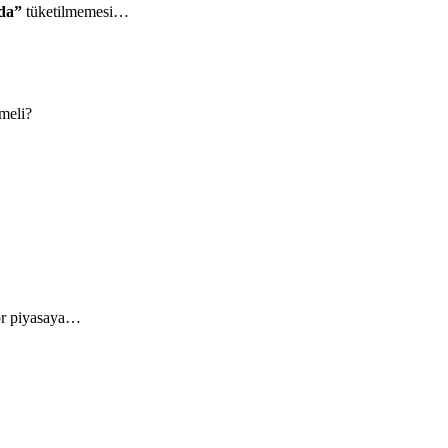
nda”
tüketilmemesi…
tmeli?
or piyasaya…