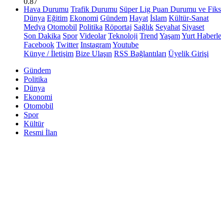
0.87
Hava Durumu
Trafik Durumu
Süper Lig Puan Durumu ve Fiks
Dünya
Eğitim
Ekonomi
Gündem
Hayat
İslam
Kültür-Sanat
Medya
Otomobil
Politika
Röportaj
Sağlık
Seyahat
Siyaset
Son Dakika
Spor
Videolar
Teknoloji
Trend
Yaşam
Yurt Haberle
Facebook
Twitter
Instagram
Youtube
Künye / İletişim
Bize Ulaşın
RSS Bağlantıları
Üyelik Girişi
Gündem
Politika
Dünya
Ekonomi
Otomobil
Spor
Kültür
Resmi İlan