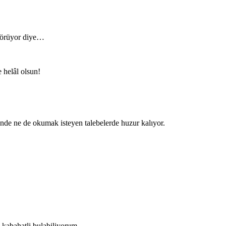
 görüyor diye…
e helâl olsun!
nde ne de okumak isteyen talebelerde huzur kalıyor.
i kabahatli bulabiliyorum.