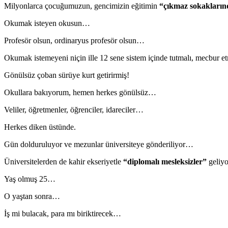
Milyonlarca çocuğumuzun, gencimizin eğitimin
“çıkmaz sokakları
Okumak isteyen okusun…
Profesör olsun, ordinaryus profesör olsun…
Okumak istemeyeni niçin ille 12 sene sistem içinde tutmalı, mecbur e
Gönülsüz çoban sürüye kurt getirirmiş!
Okullara bakıyorum, hemen herkes gönülsüz…
Veliler, öğretmenler, öğrenciler, idareciler…
Herkes diken üstünde.
Gün dolduruluyor ve mezunlar üniversiteye gönderiliyor…
Üniversitelerden de kahir ekseriyetle
“diplomalı mesleksizler”
geliy
Yaş olmuş 25…
O yaştan sonra…
İş mi bulacak, para mı biriktirecek…