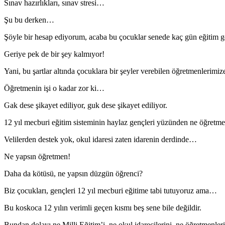
Sınav hazırlıkları, sınav stresi…
Şu bu derken…
Şöyle bir hesap ediyorum, acaba bu çocuklar senede kaç gün eğitim
Geriye pek de bir şey kalmıyor!
Yani, bu şartlar altında çocuklara bir şeyler verebilen öğretmenlerimiz
Öğretmenin işi o kadar zor ki…
Gak dese şikayet ediliyor, guk dese şikayet ediliyor.
12 yıl mecburi eğitim sisteminin haylaz gençleri yüzünden ne öğretme
Velilerden destek yok, okul idaresi zaten idarenin derdinde…
Ne yapsın öğretmen!
Daha da kötüsü, ne yapsın düzgün öğrenci?
Biz çocukları, gençleri 12 yıl mecburi eğitime tabi tutuyoruz ama…
Bu koskoca 12 yılın verimli geçen kısmı beş sene bile değildir.
Bundan dolayı ne Milli Eğitim’i, ne okul idarecilerini, ne öğretmenler