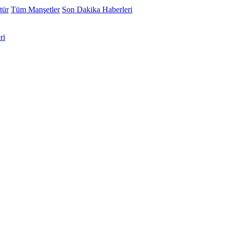
tür
Tüm Manşetler
Son Dakika Haberleri
ri