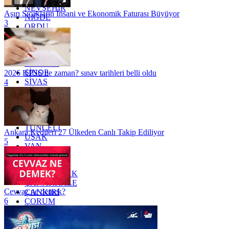
NEVŞEHİR
Aşırı Sıcakların İnsani ve Ekonomik Faturası Büyüyor
NİĞDE
3
ORDU
OSMANİYE
RİZE
SAKARYA
SAMSUN
SİNOP
2026 KPSS ne zaman? sınav tarihleri belli oldu
SİVAS
4
SİİRT
TEKİRDAĞ
TOKAT
TRABZON
TUNCELİ
Ankara Kedileri 27 Ülkeden Canlı Takip Ediliyor
UŞAK
5
VAN
YALOVA
YOZGAT
ZONGULDAK
ÇANAKKALE
Cevvaz ne demek?
ÇANKIRI
6
ÇORUM
İSTANBUL
İZMİR
ŞANLIURFA