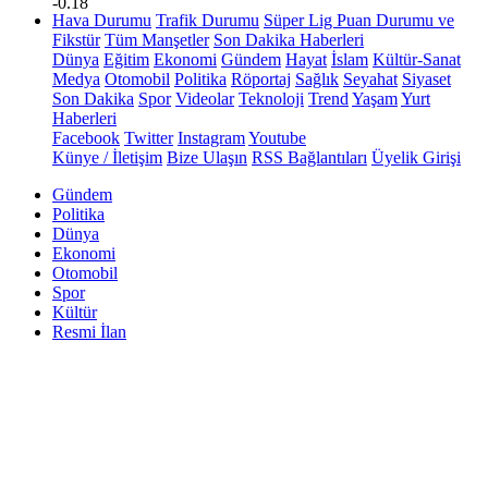
-0.18
Hava Durumu
Trafik Durumu
Süper Lig Puan Durumu ve
Fikstür
Tüm Manşetler
Son Dakika Haberleri
Dünya
Eğitim
Ekonomi
Gündem
Hayat
İslam
Kültür-Sanat
Medya
Otomobil
Politika
Röportaj
Sağlık
Seyahat
Siyaset
Son Dakika
Spor
Videolar
Teknoloji
Trend
Yaşam
Yurt
Haberleri
Facebook
Twitter
Instagram
Youtube
Künye / İletişim
Bize Ulaşın
RSS Bağlantıları
Üyelik Girişi
Gündem
Politika
Dünya
Ekonomi
Otomobil
Spor
Kültür
Resmi İlan