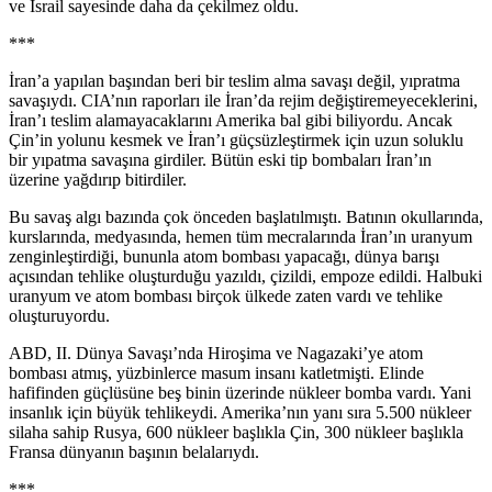
ve İsrail sayesinde daha da çekilmez oldu.
***
İran’a yapılan başından beri bir teslim alma savaşı değil, yıpratma
savaşıydı. CIA’nın raporları ile İran’da rejim değiştiremeyeceklerini,
İran’ı teslim alamayacaklarını Amerika bal gibi biliyordu. Ancak
Çin’in yolunu kesmek ve İran’ı güçsüzleştirmek için uzun soluklu
bir yıpatma savaşına girdiler. Bütün eski tip bombaları İran’ın
üzerine yağdırıp bitirdiler.
Bu savaş algı bazında çok önceden başlatılmıştı. Batının okullarında,
kurslarında, medyasında, hemen tüm mecralarında İran’ın uranyum
zenginleştirdiği, bununla atom bombası yapacağı, dünya barışı
açısından tehlike oluşturduğu yazıldı, çizildi, empoze edildi. Halbuki
uranyum ve atom bombası birçok ülkede zaten vardı ve tehlike
oluşturuyordu.
ABD, II. Dünya Savaşı’nda Hiroşima ve Nagazaki’ye atom
bombası atmış, yüzbinlerce masum insanı katletmişti. Elinde
hafifinden güçlüsüne beş binin üzerinde nükleer bomba vardı. Yani
insanlık için büyük tehlikeydi. Amerika’nın yanı sıra 5.500 nükleer
silaha sahip Rusya, 600 nükleer başlıkla Çin, 300 nükleer başlıkla
Fransa dünyanın başının belalarıydı.
***