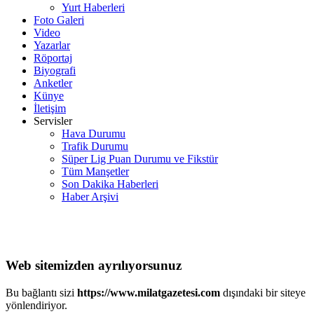
Yurt Haberleri
Foto Galeri
Video
Yazarlar
Röportaj
Biyografi
Anketler
Künye
İletişim
Servisler
Hava Durumu
Trafik Durumu
Süper Lig Puan Durumu ve Fikstür
Tüm Manşetler
Son Dakika Haberleri
Haber Arşivi
Web sitemizden ayrılıyorsunuz
Bu bağlantı sizi
https://www.milatgazetesi.com
dışındaki bir siteye
yönlendiriyor.