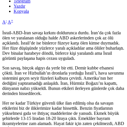
Telegram
Yazdır
Kopyala
-
+
A
A
İsrail-ABD-İran savaşı kırkını doldurunca durdu. İran’da çok fazla
ölen ve yaralanan olduğu halde ABD askerlerinden çok az ölü
açıklandı. İsrail’de ise binlerce füzeye karşı ölen kimse duymadık.
Her füze düşüşünde yüzlerce yaralı açıkladılar ama ölüler buharlaştı.
Dev binalar harabeye döndü, birlerce kişi yaralandı ama İsrail
görüntü paylaşana hapis cezası uyguladı.
Son savaş, birçok algıyı da yerle bir etti. Demir kubbe efsanesi
çöktü. İran ve Hizbullah’ın dronlarla yorduğu İsrail’i, hava savunma
sistemini geçen seyir füzeleri kalbura çevirdi. Amerika’nın her
dediğini yaptıramadığı anlaşıldı. İran, Hürmüz Boğazı’nı kapattı,
dünyanın nabzı yükseldi. Bunun etkileri ilerleyen günlerde çok daha
derinden hissedilecek.
Her ne kadar Türkiye güvenli ülke ilan edilmiş olsa da savaşın
etkilerini biz de iliklerimize kadar hissettik. Benzin fiyatlarının
yükselmesi gıda ve ihtiyaç maddelerine de yansıdı. Ekmek büyük
şehirlerde 13-15 liradan 18-20 liraya çıktı. Emekliler bayram
ikramiyelerine zam alamadı. Hayat fakir için zaten çekilmezdi, ABD