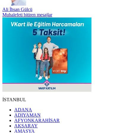
Ali İhsan Gülcü
Muhalefeti bitiren mesajlar
İSTANBUL
ADANA
ADIYAMAN
AFYONKARAHİSAR
AKSARAY
AMASYA