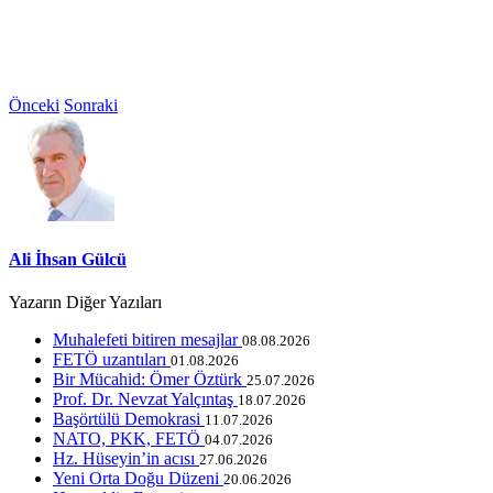
Önceki
Sonraki
Ali İhsan Gülcü
Yazarın Diğer Yazıları
Muhalefeti bitiren mesajlar
08.08.2026
FETÖ uzantıları
01.08.2026
Bir Mücahid: Ömer Öztürk
25.07.2026
Prof. Dr. Nevzat Yalçıntaş
18.07.2026
Başörtülü Demokrasi
11.07.2026
NATO, PKK, FETÖ
04.07.2026
Hz. Hüseyin’in acısı
27.06.2026
Yeni Orta Doğu Düzeni
20.06.2026