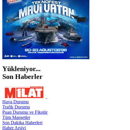
ŞIRNAK
Yükleniyor...
Son Haberler
Hava Durumu
Trafik Durumu
Puan Durumu ve Fikstür
Tüm Manşetler
Son Dakika Haberleri
Haber Arşivi