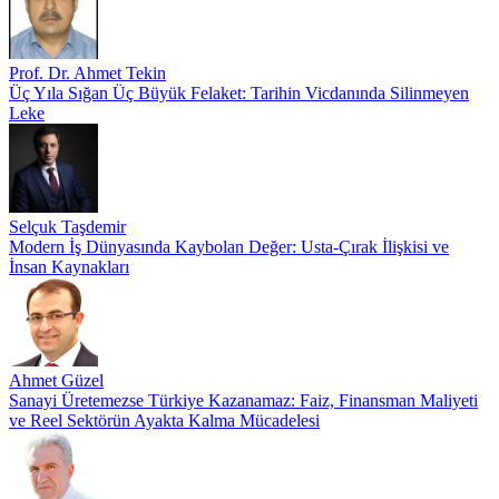
Prof. Dr. Ahmet Tekin
Üç Yıla Sığan Üç Büyük Felaket: Tarihin Vicdanında Silinmeyen
Leke
Selçuk Taşdemir
Modern İş Dünyasında Kaybolan Değer: Usta-Çırak İlişkisi ve
İnsan Kaynakları
Ahmet Güzel
Sanayi Üretemezse Türkiye Kazanamaz: Faiz, Finansman Maliyeti
ve Reel Sektörün Ayakta Kalma Mücadelesi