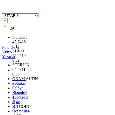
°
29
DOLAR
47,7436
0.18
Foto Galeri
EURO
Video
55,2510
Yazarlar
0.32
STERLİN
64,4811
0.38
GRAM ALTIN
Gündem
6660.55
Politika
0.03
Dünya
BİST100
Ekonomi
13.779
Otomobil
-14
Spor
BITCOIN
Kültür
64.944,08
Resmi İlan