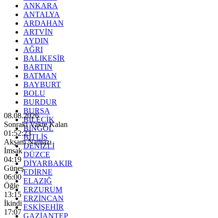
ANKARA
ANTALYA
ARDAHAN
ARTVİN
AYDIN
AĞRI
BALIKESİR
BARTIN
BATMAN
BAYBURT
BOLU
BURDUR
BURSA
08.08.2026
BİLECİK
Sonraki Vakte Kalan
BİNGÖL
01:52:22
BİTLİS
Akşam Namazı
DENİZLİ
İmsak
DÜZCE
04:19
DİYARBAKIR
Güneş
EDİRNE
06:00
ELAZIĞ
Öğle
ERZURUM
13:15
ERZİNCAN
İkindi
ESKİŞEHİR
17:07
GAZİANTEP