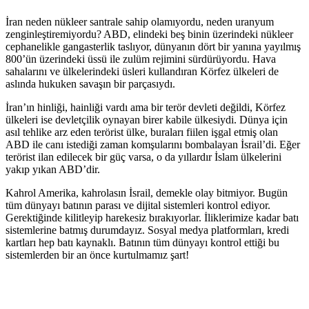
İran neden nükleer santrale sahip olamıyordu, neden uranyum
zenginleştiremiyordu? ABD, elindeki beş binin üzerindeki nükleer
cephanelikle gangasterlik taslıyor, dünyanın dört bir yanına yayılmış
800’ün üzerindeki üssü ile zulüm rejimini sürdürüyordu. Hava
sahalarını ve ülkelerindeki üsleri kullandıran Körfez ülkeleri de
aslında hukuken savaşın bir parçasıydı.
İran’ın hinliği, hainliği vardı ama bir terör devleti değildi, Körfez
ülkeleri ise devletçilik oynayan birer kabile ülkesiydi. Dünya için
asıl tehlike arz eden terörist ülke, buraları fiilen işgal etmiş olan
ABD ile canı istediği zaman komşularını bombalayan İsrail’di. Eğer
terörist ilan edilecek bir güç varsa, o da yıllardır İslam ülkelerini
yakıp yıkan ABD’dir.
Kahrol Amerika, kahrolasın İsrail, demekle olay bitmiyor. Bugün
tüm dünyayı batının parası ve dijital sistemleri kontrol ediyor.
Gerektiğinde kilitleyip harekesiz bırakıyorlar. İliklerimize kadar batı
sistemlerine batmış durumdayız. Sosyal medya platformları, kredi
kartları hep batı kaynaklı. Batının tüm dünyayı kontrol ettiği bu
sistemlerden bir an önce kurtulmamız şart!