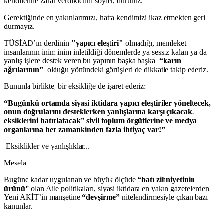
kendilerine zarar verdiklerini söyler, dururuz.
Gerektiğinde en yakınlarımızı, hatta kendimizi ikaz etmekten geri
durmayız.
TÜSİAD’ın derdinin
"yapıcı eleştiri"
olmadığı, memleket
insanlarının inim inim inletildiği dönemlerde ya sessiz kalan ya da
yanlış işlere destek veren bu yapının başka başka
“karın
ağrılarının”
olduğu yönündeki görüşleri de dikkatle takip ederiz.
Bununla birlikte, bir eksikliğe de işaret ederiz:
“Bugünkü ortamda siyasi iktidara yapıcı eleştiriler yöneltecek,
onun doğrularını desteklerken yanlışlarına karşı çıkacak,
eksiklerini hatırlatacak” sivil toplum örgütlerine ve medya
organlarına her zamankinden fazla ihtiyaç var!”
Eksiklikler ve yanlışlıklar...
Mesela...
Bugüne kadar uygulanan
ve büyük ölçüde
“batı zihniyetinin
ürünü”
olan Aile politikaları, siyasi iktidara en yakın gazetelerden
Yeni AKİT’in manşetine
“devşirme”
nitelendirmesiyle çıkan bazı
kanunlar.