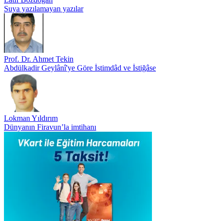
Suya yazılamayan yazılar
Prof. Dr. Ahmet Tekin
Abdülkadir Geylânî'ye Göre İstimdâd ve İstiğâse
Lokman Yıldırım
Dünyanın Firavun’la imtihanı