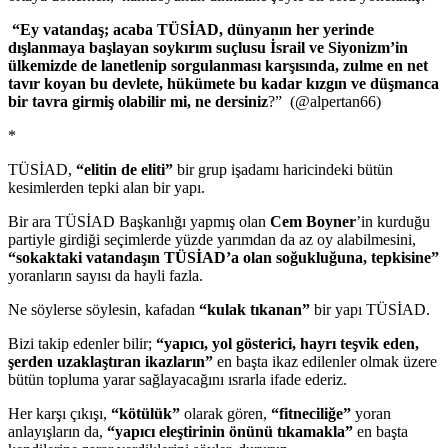
“Ey vatandaş; acaba TÜSİAD, dünyanın her yerinde
dışlanmaya başlayan soykırım suçlusu İsrail ve Siyonizm’in
ülkemizde de lanetlenip sorgulanması karşısında, zulme en net
tavır koyan bu devlete, hükümete bu kadar kızgın ve düşmanca
bir tavra girmiş olabilir mi, ne dersiniz
?” (@alpertan66)
*
TÜSİAD,
“elitin de eliti”
bir grup işadamı haricindeki bütün
kesimlerden tepki alan bir yapı.
Bir ara TÜSİAD Başkanlığı yapmış olan
Cem Boyner
’in kurduğu
partiyle girdiği seçimlerde yüzde yarımdan da az oy alabilmesini,
“sokaktaki vatandaşın TÜSİAD’a olan soğukluğuna, tepkisine”
yoranların sayısı da hayli fazla.
Ne söylerse söylesin, kafadan
“kulak tıkanan”
bir yapı TÜSİAD.
Bizi takip edenler bilir;
“yapıcı, yol gösterici, hayrı teşvik eden,
şerden uzaklaştıran ikazların”
en başta ikaz edilenler olmak üzere
bütün topluma yarar sağlayacağını ısrarla ifade ederiz.
Her karşı çıkışı,
“kötülük”
olarak gören,
“fitneciliğe”
yoran
anlayışların da,
“yapıcı eleştirinin önünü tıkamakla”
en başta