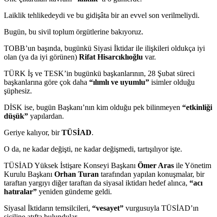
Laiklik tehlikedeydi ve bu gidişâta bir an evvel son verilmeliydi.
Bugün, bu sivil toplum örgütlerine bakıyoruz.
TOBB’un başında, bugünkü Siyasi İktidar ile ilişkileri oldukça iyi
olan (ya da iyi görünen)
Rifat Hisarcıklıoğlu
var.
TÜRK İş ve TESK’in bugünkü başkanlarının, 28 Şubat süreci
başkanlarına göre çok daha
“ılımlı ve uyumlu”
isimler olduğu
şüphesiz.
DİSK ise, bugün Başkanı’nın kim olduğu pek bilinmeyen
“etkinliği
düşük”
yapılardan.
Geriye kalıyor, bir
TÜSİAD
.
O da, ne kadar değişti, ne kadar değişmedi, tartışılıyor işte.
TÜSİAD Yüksek İstişare Konseyi Başkanı
Ömer Aras
ile Yönetim
Kurulu Başkanı
Orhan Turan
tarafından yapılan konuşmalar, bir
taraftan yargıyı diğer taraftan da siyasal iktidarı hedef alınca,
“acı
hatıralar”
yeniden gündeme geldi.
Siyasal İktidarın temsilcileri,
“vesayet”
vurgusuyla TÜSİAD’ın
siciline atıfta bulundular.