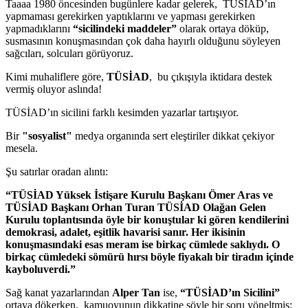
Taaaa 1980 öncesinden bugünlere kadar gelerek, TÜSİAD’ın
yapmaması gerekirken yaptıklarını ve yapması gerekirken
yapmadıklarını
“sicilindeki maddeler”
olarak ortaya döküp,
susmasının konuşmasından çok daha hayırlı olduğunu söyleyen
sağcıları, solcuları görüyoruz.
Kimi muhaliflere göre,
TÜSİAD
, bu çıkışıyla iktidara destek
vermiş oluyor aslında!
TÜSİAD’ın sicilini farklı kesimden yazarlar tartışıyor.
Bir
"sosyalist"
medya organında sert eleştiriler dikkat çekiyor
mesela.
Şu satırlar oradan alıntı:
“TÜSİAD Yüksek İstişare Kurulu Başkanı Ömer Aras ve
TÜSİAD Başkanı Orhan Turan TÜSİAD Olağan Gelen
Kurulu toplantısında öyle bir konuştular ki gören kendilerini
demokrasi, adalet, eşitlik havarisi sanır. Her ikisinin
konuşmasındaki esas meram ise birkaç cümlede saklıydı. O
birkaç cümledeki sömürü hırsı böyle fiyakalı bir tiradın içinde
kayboluverdi.”
Sağ kanat yazarlarından
Alper Tan
ise,
“TÜSİAD’ın Sicilini”
ortaya dökerken, kamuoyunun dikkatine şöyle bir soru yöneltmiş: