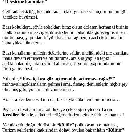
"Devşirme kanunlar."
Gelir adaletsizliği, kesimler arasındaki gelir-servet uçurumunun gün
geçtikçe büyümesi.
Bazı koltuklara, şöyle sokakları biraz olsun dolaşan herhangi birinin
“halk tarafından tasvip edilmediklerini” rahatlıkla göreceği isimlerin
oturtulması, yaptıkları büyük hatalara rağmen, ısrarla korunmaları
hatta yükseltilmeleri…
Bazı kanalların, milletin değerlerine saldırı niteliğindeki programlara
inatla devam etmeleri ve bu duruma, ara sıra yapılan tepki
açıklamaları dışında seyirci kalınması, caydırıcı yaptırımların bir
türlü gelmemesi…
Yıllardır,
“Fırsatçılara göz açtırmadık, açtırmayacağız!””
muhtevalı açıklamaların gelmesi ama, fırsatçı denilenlerin hiçbir şey
olmamış gibi, yollarına devam etmesi…
Ara sıra kesilen cezaların da, fazlasıyla etiketlere bindirilmesi…
Piyasada fiyatlarını makul düzeye çekeceği söylenen
Tarım
Krediler
’de bile, etiketlerin diğerlerinden pek de farklı olmaması!
Memleketin doğru dürüst bir
“kültür”
politikasının olmaması,
Turizm gelirlerine katkısından dolayı övülen bakanlığın
“Kültür”