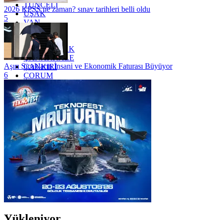
TUNCELİ
2026 KPSS ne zaman? sınav tarihleri belli oldu
UŞAK
5
VAN
YALOVA
YOZGAT
ZONGULDAK
ÇANAKKALE
Aşırı Sıcakların İnsani ve Ekonomik Faturası Büyüyor
ÇANKIRI
6
ÇORUM
İSTANBUL
İZMİR
ŞANLIURFA
ŞIRNAK
Yükleniyor...