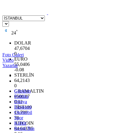
°
24
DOLAR
47,6704
0
Foto Galeri
EURO
Video
55,0406
Yazarlar
-0.08
STERLİN
64,2143
0
GRAM ALTIN
Gündem
6500.87
Politika
0.12
Dünya
BİST100
Ekonomi
13.799
Otomobil
70
Spor
BITCOIN
Kültür
64.643,95
Resmi İlan