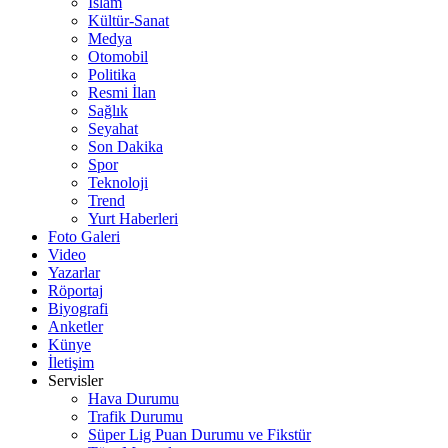
İslam
Kültür-Sanat
Medya
Otomobil
Politika
Resmi İlan
Sağlık
Seyahat
Son Dakika
Spor
Teknoloji
Trend
Yurt Haberleri
Foto Galeri
Video
Yazarlar
Röportaj
Biyografi
Anketler
Künye
İletişim
Servisler
Hava Durumu
Trafik Durumu
Süper Lig Puan Durumu ve Fikstür