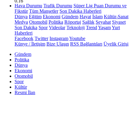
0.16
Hava Durumu
Trafik Durumu
Süper Lig Puan Durumu ve
Fikstür
Tüm Manşetler
Son Dakika Haberleri
Dünya
Eğitim
Ekonomi
Gündem
Hayat
İslam
Kültür-Sanat
Medya
Otomobil
Politika
Röportaj
Sağlık
Seyahat
Siyaset
Son Dakika
Spor
Videolar
Teknoloji
Trend
Yaşam
Yurt
Haberleri
Facebook
Twitter
Instagram
Youtube
Künye / İletişim
Bize Ulaşın
RSS Bağlantıları
Üyelik Girişi
Gündem
Politika
Dünya
Ekonomi
Otomobil
Spor
Kültür
Resmi İlan