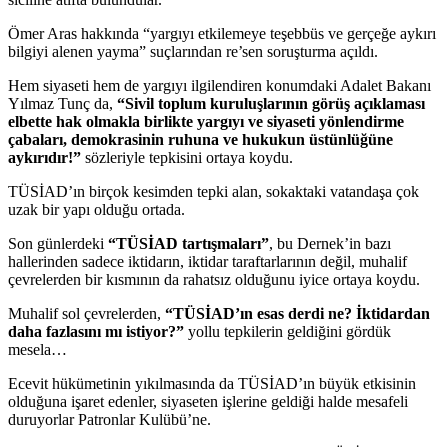
Ömer Aras hakkında “yargıyı etkilemeye teşebbüs ve gerçeğe aykırı
bilgiyi alenen yayma” suçlarından re’sen soruşturma açıldı.
Hem siyaseti hem de yargıyı ilgilendiren konumdaki Adalet Bakanı
Yılmaz Tunç da,
“Sivil toplum kuruluşlarının görüş açıklaması
elbette hak olmakla birlikte yargıyı ve siyaseti yönlendirme
çabaları, demokrasinin ruhuna ve hukukun üstünlüğüne
aykırıdır!”
sözleriyle tepkisini ortaya koydu.
TÜSİAD’ın birçok kesimden tepki alan, sokaktaki vatandaşa çok
uzak bir yapı olduğu ortada.
Son günlerdeki
“TÜSİAD tartışmaları”
, bu Dernek’in bazı
hallerinden sadece iktidarın, iktidar taraftarlarının değil, muhalif
çevrelerden bir kısmının da rahatsız olduğunu iyice ortaya koydu.
Muhalif sol çevrelerden,
“TÜSİAD’ın esas derdi ne? İktidardan
daha fazlasını mı istiyor?”
yollu tepkilerin geldiğini gördük
mesela…
Ecevit hükümetinin yıkılmasında da TÜSİAD’ın büyük etkisinin
olduğuna işaret edenler, siyaseten işlerine geldiği halde mesafeli
duruyorlar Patronlar Kulübü’ne.