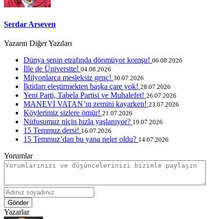
Serdar Arseven
Yazarın Diğer Yazıları
Dünya senin etrafında dönmüyor komşu!
06.08.2026
İlle de Üniversite!
04.08.2026
Milyonlarca mesleksiz genç!
30.07.2026
İktidarı eleştirmekten başka çare yok!
28.07.2026
Yeni Parti, Tabela Partisi ve Muhalefet!
26.07.2026
MANEVİ VATAN’ın zemini kayarken!
23.07.2026
Köylerimiz sizlere ömür!
21.07.2026
Nüfusumuz niçin hızla yaşlanıyor?
19.07.2026
15 Temmuz dersi!
16.07.2026
15 Temmuz’dan bu yana neler oldu?
14.07.2026
Yorumlar
Gönder
Yazarlar