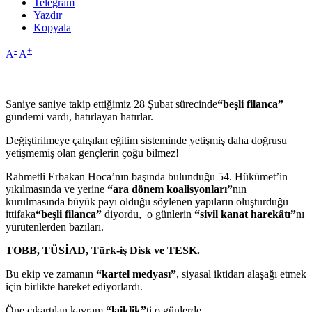
Telegram
Yazdır
Kopyala
-
+
A
A
Saniye saniye takip ettiğimiz 28 Şubat sürecinde
“beşli filanca”
gündemi vardı, hatırlayan hatırlar.
Değiştirilmeye çalışılan eğitim sisteminde yetişmiş daha doğrusu
yetişmemiş olan gençlerin çoğu bilmez!
Rahmetli Erbakan Hoca’nın başında bulunduğu 54. Hükümet’in
yıkılmasında ve yerine
“ara dönem koalisyonları”
nın
kurulmasında büyük payı olduğu söylenen yapıların oluşturduğu
ittifaka
“beşli filanca”
diyordu, o günlerin
“sivil kanat harekâtı”
nı
yürütenlerden bazıları.
TOBB, TÜSİAD, Türk-iş Disk ve TESK.
Bu ekip ve zamanın
“kartel medyası”
, siyasal iktidarı alaşağı etmek
için birlikte hareket ediyorlardı.
Öne çıkartılan kavram
“laiklik”
ti o günlerde.