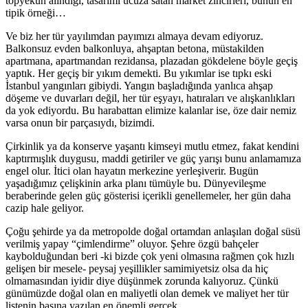
topyekûn alındığı, tasarımı ucuza satan market zincirleri, bunun en
tipik örneği…
Ve biz her tür yayılımdan payımızı almaya devam ediyoruz.
Balkonsuz evden balkonluya, ahşaptan betona, müstakilden
apartmana, apartmandan rezidansa, plazadan gökdelene böyle geçiş
yaptık. Her geçiş bir yıkım demekti. Bu yıkımlar ise tıpkı eski
İstanbul yangınları gibiydi. Yangın başladığında yanlıca ahşap
döşeme ve duvarları değil, her tür eşyayı, hatıraları ve alışkanlıkları
da yok ediyordu. Bu harabattan elimize kalanlar ise, öze dair nemiz
varsa onun bir parçasıydı, bizimdi.
Çirkinlik ya da konserve yaşantı kimseyi mutlu etmez, fakat kendini
kaptırmışlık duygusu, maddi getiriler ve güç yarışı bunu anlamamıza
engel olur. İtici olan hayatın merkezine yerleşiverir. Bugün
yaşadığımız çelişkinin arka planı tümüyle bu. Dünyevileşme
beraberinde gelen güç gösterisi içerikli genellemeler, her gün daha
cazip hale geliyor.
Çoğu şehirde ya da metropolde doğal ortamdan anlaşılan doğal süsü
verilmiş yapay “çimlendirme” oluyor. Şehre özgü bahçeler
kaybolduğundan beri -ki bizde çok yeni olmasına rağmen çok hızlı
gelişen bir mesele- peysaj yeşillikler samimiyetsiz olsa da hiç
olmamasından iyidir diye düşünmek zorunda kalıyoruz. Çünkü
günümüzde doğal olan en maliyetli olan demek ve maliyet her tür
listenin başına yazılan en önemli gerçek.