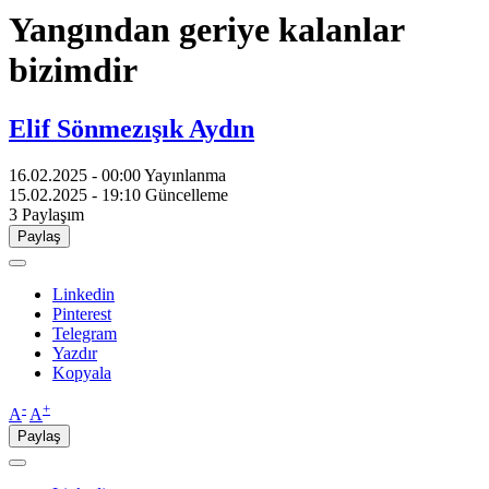
Yangından geriye kalanlar
bizimdir
Elif Sönmezışık Aydın
16.02.2025 - 00:00
Yayınlanma
15.02.2025 - 19:10
Güncelleme
3
Paylaşım
Paylaş
Linkedin
Pinterest
Telegram
Yazdır
Kopyala
-
+
A
A
Paylaş