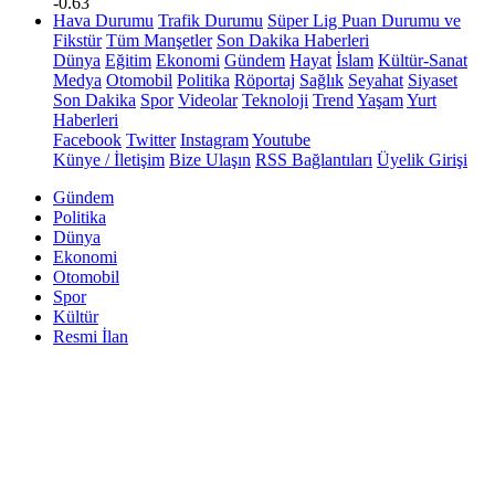
-0.63
Hava Durumu
Trafik Durumu
Süper Lig Puan Durumu ve
Fikstür
Tüm Manşetler
Son Dakika Haberleri
Dünya
Eğitim
Ekonomi
Gündem
Hayat
İslam
Kültür-Sanat
Medya
Otomobil
Politika
Röportaj
Sağlık
Seyahat
Siyaset
Son Dakika
Spor
Videolar
Teknoloji
Trend
Yaşam
Yurt
Haberleri
Facebook
Twitter
Instagram
Youtube
Künye / İletişim
Bize Ulaşın
RSS Bağlantıları
Üyelik Girişi
Gündem
Politika
Dünya
Ekonomi
Otomobil
Spor
Kültür
Resmi İlan