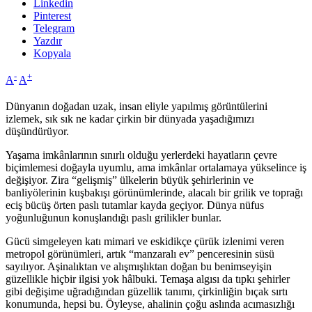
Linkedin
Pinterest
Telegram
Yazdır
Kopyala
-
+
A
A
Dünyanın doğadan uzak, insan eliyle yapılmış görüntülerini
izlemek, sık sık ne kadar çirkin bir dünyada yaşadığımızı
düşündürüyor.
Yaşama imkânlarının sınırlı olduğu yerlerdeki hayatların çevre
biçimlemesi doğayla uyumlu, ama imkânlar ortalamaya yükselince iş
değişiyor. Zira “gelişmiş” ülkelerin büyük şehirlerinin ve
banliyölerinin kuşbakışı görünümlerinde, alacalı bir grilik ve toprağı
eciş bücüş örten paslı tutamlar kayda geçiyor. Dünya nüfus
yoğunluğunun konuşlandığı paslı grilikler bunlar.
Gücü simgeleyen katı mimari ve eskidikçe çürük izlenimi veren
metropol görünümleri, artık “manzaralı ev” penceresinin süsü
sayılıyor. Aşinalıktan ve alışmışlıktan doğan bu benimseyişin
güzellikle hiçbir ilgisi yok hâlbuki. Temaşa algısı da tıpkı şehirler
gibi değişime uğradığından güzellik tanımı, çirkinliğin bıçak sırtı
konumunda, hepsi bu. Öyleyse, ahalinin çoğu aslında acımasızlığı