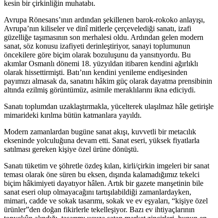
kesin bir çirkinliğin muhatabı.
Avrupa Rönesans’ının ardından şekillenen barok-rokoko anlayışı,
Avrupa’nın kiliseler ve dinî mitlerle çerçevelediği sanatı, izafi
güzelliğe taşımasının son merhalesi oldu. Ardından gelen modern
sanat, söz konusu izafiyeti derinleştiriyor, sanayi toplumunun
öncekilere göre biçim olarak bozuluşunu da yansıtıyordu. Bu
akımlar Osmanlı dönemi 18. yüzyıldan itibaren kendini ağırlıklı
olarak hissettirmişti. Batı’nın kendini yenileme endişesinden
payımızı almasak da, sanatını hâkim güç olarak dayatma prensibinin
altında ezilmiş görüntümüz, asimile meraklılarını ikna ediciydi.
Sanatı toplumdan uzaklaştırmakla, yücelterek ulaşılmaz hâle getirişle
mimarideki kırılma bütün katmanlara yayıldı.
Modern zamanlardan bugüne sanat akışı, kuvvetli bir metacılık
ekseninde yolculuğuna devam etti. Sanat eseri, yüksek fiyatlarla
satılması gereken kişiye özel ürüne dönüştü.
Sanatı tüketim ve şöhretle özdeş kılan, kirli/çirkin imgeleri bir sanat
teması olarak öne süren bu eksen, dışında kalamadığımız tekelci
biçim hâkimiyeti dayatıyor hâlen. Artık bir gazete manşetinin bile
sanat eseri olup olmayacağını tartışılabildiği zamanlardayken,
mimari, cadde ve sokak tasarımı, sokak ve ev eşyaları, “kişiye özel
ürünler”den doğan fikirlerle tekelleşiyor. Bazı ev ihtiyaçlarının