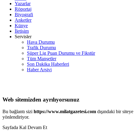
Yazarlar
Röportaj
Biyografi
Anketler
Künye
İletişim
Servisler
Hava Durumu
Trafik Durumu
Süper Lig Puan Durumu ve Fikstür
Tüm Manşetler
Son Dakika Haberleri
Haber Arşivi
Web sitemizden ayrılıyorsunuz
Bu bağlantı sizi
https://www.milatgazetesi.com
dışındaki bir siteye
yönlendiriyor.
Sayfada Kal
Devam Et