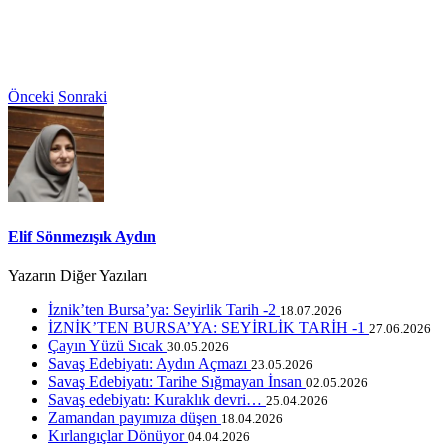
Önceki
Sonraki
Elif Sönmezışık Aydın
Yazarın Diğer Yazıları
İznik’ten Bursa’ya: Seyirlik Tarih -2
18.07.2026
İZNİK’TEN BURSA’YA: SEYİRLİK TARİH -1
27.06.2026
Çayın Yüzü Sıcak
30.05.2026
Savaş Edebiyatı: Aydın Açmazı
23.05.2026
Savaş Edebiyatı: Tarihe Sığmayan İnsan
02.05.2026
Savaş edebiyatı: Kuraklık devri…
25.04.2026
Zamandan payımıza düşen
18.04.2026
Kırlangıçlar Dönüyor
04.04.2026