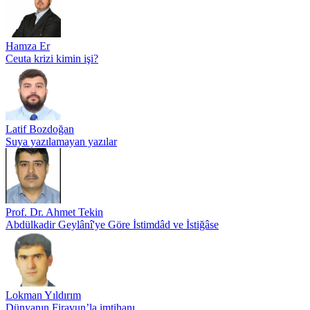
Hamza Er
Ceuta krizi kimin işi?
Latif Bozdoğan
Suya yazılamayan yazılar
Prof. Dr. Ahmet Tekin
Abdülkadir Geylânî'ye Göre İstimdâd ve İstiğâse
Lokman Yıldırım
Dünyanın Firavun’la imtihanı