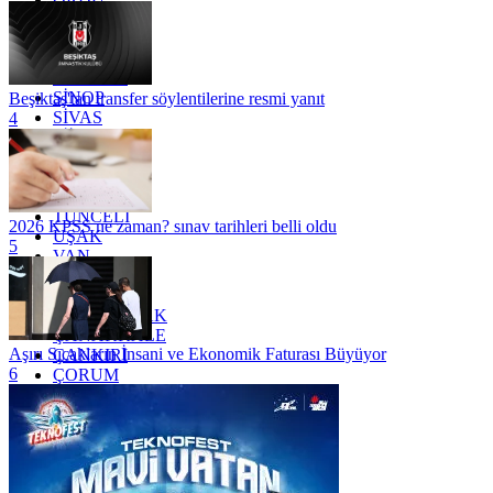
OSMANİYE
RİZE
SAKARYA
SAMSUN
SİNOP
Beşiktaş'tan transfer söylentilerine resmi yanıt
SİVAS
4
SİİRT
TEKİRDAĞ
TOKAT
TRABZON
TUNCELİ
2026 KPSS ne zaman? sınav tarihleri belli oldu
UŞAK
5
VAN
YALOVA
YOZGAT
ZONGULDAK
ÇANAKKALE
Aşırı Sıcakların İnsani ve Ekonomik Faturası Büyüyor
ÇANKIRI
6
ÇORUM
İSTANBUL
İZMİR
ŞANLIURFA
ŞIRNAK