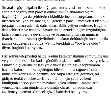
Şu aralar göç dalgaları ile boğuşan, sınır savaşlarına bizzat tanıklık
eden bir coğrafyanın parçası olmak, millî alanlardaki biçim
özgünlüğüne ya da şehirlerin çirkinliklerine dair sorgulamalarımızı
nispeten öteliyor. Ve sanat gibi “gereksiz pahalı” meseleleri ideolojik
propagandalara adamak daha anlaşılabilir geliyor nedense. Bugüne
dair şehirlerin ve içindeki hayatların en azından biçim özgünlüğüne
kafa yormak yerine devşirilmiş ve basmakalıp İtalyan mimarisi
(barok-rokoko esintili) giydirilmiş binaların doldurduğu ince kat cila
atılmış caddeleri seviyoruz. Ve hiç tereddütsüz “böyle de oldu”
diyor, bugünü kotarıyoruz.
Hiç sömürgeleşmediği halde, kadim karakteristiğinin sömürülmesine
ve yok edilmesine bu kadar gönüllü başka bir millet olmasa gerek…
Dünyanın çilelerine hassasiyetle yaklaşanlar, başka topraklarda
hayatta kalmanın lüks sayıldığını bilenler, buna rağmen israfa
muhalefet konusunun çözümsüzce sarpa sardığını görenler, bu
gidişatı tenkit etmekte zorlanıyor. Onun için şehir ve kent
kimliğimizde son yıllarda meydana gelen sakıncalı sapmaların
yöneticilerimizin gündemine düşmüş olması, umudumuzu
tazelemeye yetiyor. Gelecek güzel haberleri bekliyoruz.