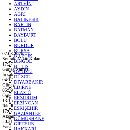
ARTVİN
AYDIN
AĞRI
BALIKESİR
BARTIN
BATMAN
BAYBURT
BOLU
BURDUR
BURSA
07.08.2026
BİLECİK
Sonraki Vakte Kalan
BİNGÖL
17:26
BİTLİS
Güneş Namazı
DENİZLİ
İmsak
DÜZCE
04:17
DİYARBAKIR
Güneş
EDİRNE
05:59
ELAZIĞ
Öğle
ERZURUM
13:15
ERZİNCAN
İkindi
ESKİŞEHİR
17:07
GAZİANTEP
Akşam
GÜMÜŞHANE
20:21
GİRESUN
Yatsı
HAKKARİ