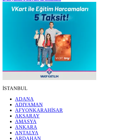
İSTANBUL
ADANA
ADIYAMAN
AFYONKARAHİSAR
AKSARAY
AMASYA
ANKARA
ANTALYA
ARDAHAN