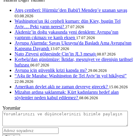
Ateş çemberi: Hürmüz’den Babü'l Mendep’e uzanan savaş
03.08.2026
Washington'un iki cepheli kumarı: dün Kiev, bugün Tel
Aviv… Peki yarın neresi?
27.07.2026
Akdeniz’in doğu yakasında yeni denklem: Avrupa’nın
yaptırım çıkmazı ve kanlı eksen
17.07.2026
Avrupa Alarmda: Savaş Ukrayna'da Başladı Ama Avrupa'nın
Kapısına Dayandı
13.07.2026
Nato Zirvesi gölgesinde Çin’in JL3 mesajı
08.07.2026
Kerbela'dan günümüze: İktidar, meşruiyet ve direnişin tarihsel
hafızası
06.07.2026
Avrupa için güvenlik krizi kapıda mı?
29.06.2026
“Ağa ile Maraba: Washington ile Tel Aviv’in yol hikâyesi”
22.06.2026
Amerikan devlet aklı ne zaman devreye girecek?
15.06.2026
Mizahın ardına saklanmak: Kürt kadınlarını hedef alan
söylemler neden kabul edilemez?
08.06.2026
Yorumlar