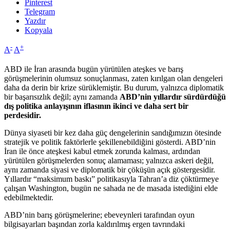
Pinterest
Telegram
Yazdır
Kopyala
-
+
A
A
ABD ile İran arasında bugün yürütülen ateşkes ve barış
görüşmelerinin olumsuz sonuçlanması, zaten kırılgan olan dengeleri
daha da derin bir krize sürüklemiştir. Bu durum, yalnızca diplomatik
bir başarısızlık değil; aynı zamanda
ABD’nin yıllardır sürdürdüğü
dış politika anlayışının iflasının ikinci ve daha sert bir
perdesidir.
Dünya siyaseti bir kez daha güç dengelerinin sandığımızın ötesinde
stratejik ve politik faktörlerle şekillenebildiğini gösterdi. ABD’nin
İran ile önce ateşkesi kabul etmek zorunda kalması, ardından
yürütülen görüşmelerden sonuç alamaması; yalnızca askeri değil,
aynı zamanda siyasi ve diplomatik bir çöküşün açık göstergesidir.
Yıllardır “maksimum baskı” politikasıyla Tahran’a diz çöktürmeye
çalışan Washington, bugün ne sahada ne de masada istediğini elde
edebilmektedir.
ABD’nin barış görüşmelerine; ebeveynleri tarafından oyun
bilgisayarları başından zorla kaldırılmış ergen tavrındaki