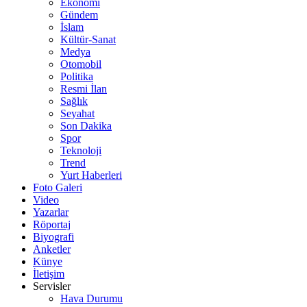
Ekonomi
Gündem
İslam
Kültür-Sanat
Medya
Otomobil
Politika
Resmi İlan
Sağlık
Seyahat
Son Dakika
Spor
Teknoloji
Trend
Yurt Haberleri
Foto Galeri
Video
Yazarlar
Röportaj
Biyografi
Anketler
Künye
İletişim
Servisler
Hava Durumu