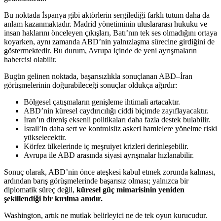
Bu noktada İspanya gibi aktörlerin sergilediği farklı tutum daha da
anlam kazanmaktadır. Madrid yönetiminin uluslararası hukuku ve
insan haklarını önceleyen çıkışları, Batı’nın tek ses olmadığını ortaya
koyarken, aynı zamanda ABD’nin yalnızlaşma sürecine girdiğini de
göstermektedir. Bu durum, Avrupa içinde de yeni ayrışmaların
habercisi olabilir.
Bugün gelinen noktada, başarısızlıkla sonuçlanan ABD–İran
görüşmelerinin doğurabileceği sonuçlar oldukça ağırdır:
Bölgesel çatışmaların genişleme ihtimali artacaktır.
ABD’nin küresel caydırıcılığı ciddi biçimde zayıflayacaktır.
İran’ın direniş eksenli politikaları daha fazla destek bulabilir.
İsrail’in daha sert ve kontrolsüz askeri hamlelere yönelme riski
yükselecektir.
Körfez ülkelerinde iç meşruiyet krizleri derinleşebilir.
Avrupa ile ABD arasında siyasi ayrışmalar hızlanabilir.
Sonuç olarak, ABD’nin önce ateşkesi kabul etmek zorunda kalması,
ardından barış görüşmelerinde başarısız olması; yalnızca bir
diplomatik süreç değil,
küresel güç mimarisinin yeniden
şekillendiği bir kırılma anıdır.
Washington, artık ne mutlak belirleyici ne de tek oyun kurucudur.