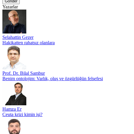
Gönder
Yazarlar
Selahattin Gezer
Hakikatten rahatsız olanlara
Prof. Dr. Bilal Sambur
Benim ontolojim: Varlık, oluş ve özgürlüğün felsefesi
Hamza Er
Ceuta krizi kimin işi?