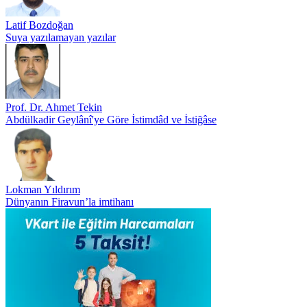
Latif Bozdoğan
Suya yazılamayan yazılar
Prof. Dr. Ahmet Tekin
Abdülkadir Geylânî'ye Göre İstimdâd ve İstiğâse
Lokman Yıldırım
Dünyanın Firavun’la imtihanı