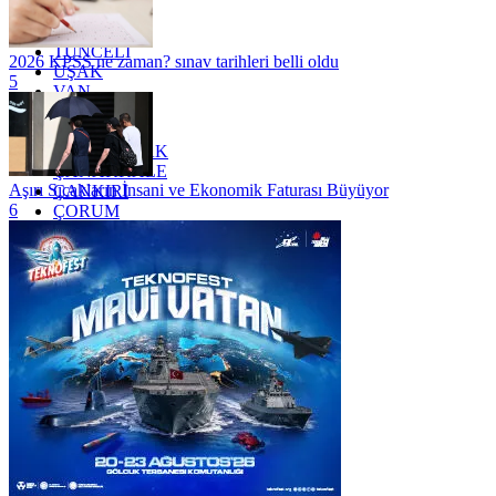
TOKAT
TRABZON
TUNCELİ
2026 KPSS ne zaman? sınav tarihleri belli oldu
UŞAK
5
VAN
YALOVA
YOZGAT
ZONGULDAK
ÇANAKKALE
Aşırı Sıcakların İnsani ve Ekonomik Faturası Büyüyor
ÇANKIRI
6
ÇORUM
İSTANBUL
İZMİR
ŞANLIURFA
ŞIRNAK