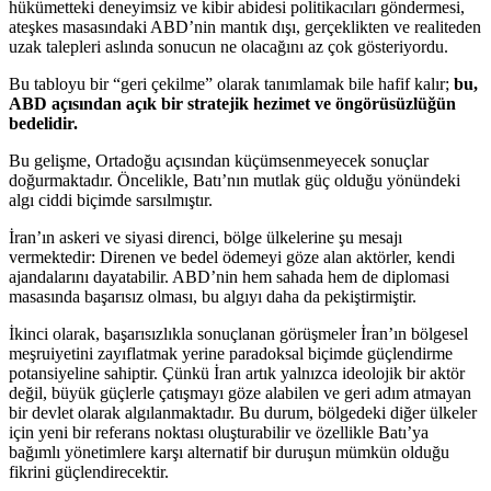
hükümetteki deneyimsiz ve kibir abidesi politikacıları göndermesi,
ateşkes masasındaki ABD’nin mantık dışı, gerçeklikten ve realiteden
uzak talepleri aslında sonucun ne olacağını az çok gösteriyordu.
Bu tabloyu bir “geri çekilme” olarak tanımlamak bile hafif kalır;
bu,
ABD açısından açık bir stratejik hezimet ve öngörüsüzlüğün
bedelidir.
Bu gelişme, Ortadoğu açısından küçümsenmeyecek sonuçlar
doğurmaktadır. Öncelikle, Batı’nın mutlak güç olduğu yönündeki
algı ciddi biçimde sarsılmıştır.
İran’ın askeri ve siyasi direnci, bölge ülkelerine şu mesajı
vermektedir: Direnen ve bedel ödemeyi göze alan aktörler, kendi
ajandalarını dayatabilir. ABD’nin hem sahada hem de diplomasi
masasında başarısız olması, bu algıyı daha da pekiştirmiştir.
İkinci olarak, başarısızlıkla sonuçlanan görüşmeler İran’ın bölgesel
meşruiyetini zayıflatmak yerine paradoksal biçimde güçlendirme
potansiyeline sahiptir. Çünkü İran artık yalnızca ideolojik bir aktör
değil, büyük güçlerle çatışmayı göze alabilen ve geri adım atmayan
bir devlet olarak algılanmaktadır. Bu durum, bölgedeki diğer ülkeler
için yeni bir referans noktası oluşturabilir ve özellikle Batı’ya
bağımlı yönetimlere karşı alternatif bir duruşun mümkün olduğu
fikrini güçlendirecektir.