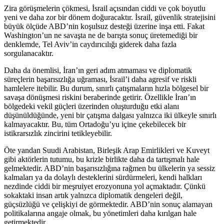
Zira görüşmelerin çökmesi, İsrail açısından ciddi ve çok boyutlu
yeni ve daha zor bir dönem doğuracaktır. İsrail, güvenlik stratejisini
büyük ölçüde ABD’nin koşulsuz desteği üzerine inşa etti. Fakat
Washington’un ne savaşta ne de barışta sonuç üretemediği bir
denklemde, Tel Aviv’in caydırıcılığı giderek daha fazla
sorgulanacaktır.
Daha da önemlisi, İran’ın geri adım atmaması ve diplomatik
süreçlerin başarısızlığa uğraması, İsrail’i daha agresif ve riskli
hamlelere itebilir. Bu durum, sınırlı çatışmaların hızla bölgesel bir
savaşa dönüşmesi riskini beraberinde getirir. Özellikle İran’ın
bölgedeki vekil güçleri üzerinden oluşturduğu etki alanı
düşünüldüğünde, yeni bir çatışma dalgası yalnızca iki ülkeyle sınırlı
kalmayacaktır. Bu, tüm Ortadoğu’yu içine çekebilecek bir
istikrarsızlık zincirini tetikleyebilir.
Öte yandan Suudi Arabistan, Birleşik Arap Emirlikleri ve Kuveyt
gibi aktörlerin tutumu, bu krizle birlikte daha da tartışmalı hale
gelmektedir. ABD’nin başarısızlığına rağmen bu ülkelerin ya sessiz
kalmaları ya da dolaylı desteklerini sürdürmeleri, kendi halkları
nezdinde ciddi bir meşruiyet erozyonuna yol açmaktadır. Çünkü
sokaktaki insan artık yalnızca diplomatik dengeleri değil,
güçsüzlüğü ve çelişkiyi de görmektedir. ABD’nin sonuç alamayan
politikalarına angaje olmak, bu yönetimleri daha kırılgan hale
getirmektedir.