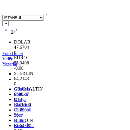
°
24
DOLAR
47,6704
0
Foto Galeri
EURO
Video
55,0406
Yazarlar
-0.08
STERLİN
64,2143
0
GRAM ALTIN
Gündem
6500.87
Politika
0.12
Dünya
BİST100
Ekonomi
13.799
Otomobil
70
Spor
BITCOIN
Kültür
64.643,95
Resmi İlan