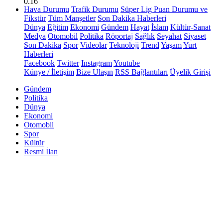
0.16
Hava Durumu
Trafik Durumu
Süper Lig Puan Durumu ve
Fikstür
Tüm Manşetler
Son Dakika Haberleri
Dünya
Eğitim
Ekonomi
Gündem
Hayat
İslam
Kültür-Sanat
Medya
Otomobil
Politika
Röportaj
Sağlık
Seyahat
Siyaset
Son Dakika
Spor
Videolar
Teknoloji
Trend
Yaşam
Yurt
Haberleri
Facebook
Twitter
Instagram
Youtube
Künye / İletişim
Bize Ulaşın
RSS Bağlantıları
Üyelik Girişi
Gündem
Politika
Dünya
Ekonomi
Otomobil
Spor
Kültür
Resmi İlan