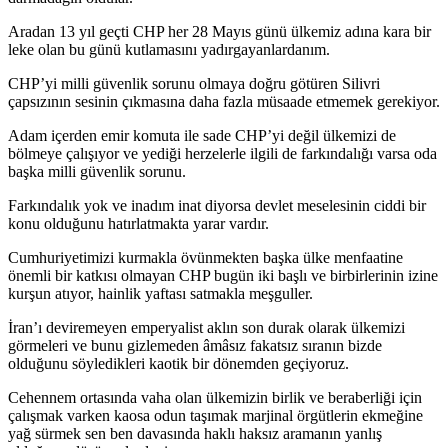
Aradan 13 yıl geçti CHP her 28 Mayıs günü ülkemiz adına kara bir
leke olan bu günü kutlamasını yadırgayanlardanım.
CHP’yi milli güvenlik sorunu olmaya doğru götüren Silivri
çapsızının sesinin çıkmasına daha fazla müsaade etmemek gerekiyor.
Adam içerden emir komuta ile sade CHP’yi değil ülkemizi de
bölmeye çalışıyor ve yediği herzelerle ilgili de farkındalığı varsa oda
başka milli güvenlik sorunu.
Farkındalık yok ve inadım inat diyorsa devlet meselesinin ciddi bir
konu olduğunu hatırlatmakta yarar vardır.
Cumhuriyetimizi kurmakla övünmekten başka ülke menfaatine
önemli bir katkısı olmayan CHP bugün iki başlı ve birbirlerinin izine
kurşun atıyor, hainlik yaftası satmakla meşguller.
İran’ı deviremeyen emperyalist aklın son durak olarak ülkemizi
görmeleri ve bunu gizlemeden âmâsız fakatsız sıranın bizde
olduğunu söyledikleri kaotik bir dönemden geçiyoruz.
Cehennem ortasında vaha olan ülkemizin birlik ve beraberliği için
çalışmak varken kaosa odun taşımak marjinal örgütlerin ekmeğine
yağ sürmek sen ben davasında haklı haksız aramanın yanlış