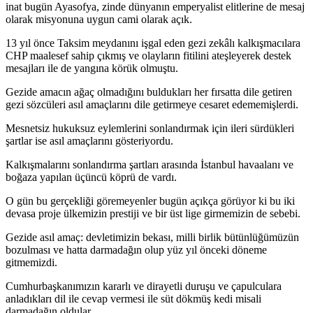
inat bugün Ayasofya, zinde dünyanın emperyalist elitlerine de mesaj
olarak misyonuna uygun cami olarak açık.
13 yıl önce Taksim meydanını işgal eden gezi zekâlı kalkışmacılara
CHP maalesef sahip çıkmış ve olayların fitilini ateşleyerek destek
mesajları ile de yangına körük olmuştu.
Gezide amacın ağaç olmadığını buldukları her fırsatta dile getiren
gezi sözcüleri asıl amaçlarını dile getirmeye cesaret edememişlerdi.
Mesnetsiz hukuksuz eylemlerini sonlandırmak için ileri sürdükleri
şartlar ise asıl amaçlarını gösteriyordu.
Kalkışmalarını sonlandırma şartları arasında İstanbul havaalanı ve
boğaza yapılan üçüncü köprü de vardı.
O gün bu gerçekliği göremeyenler bugün açıkça görüyor ki bu iki
devasa proje ülkemizin prestiji ve bir üst lige girmemizin de sebebi.
Gezide asıl amaç: devletimizin bekası, milli birlik bütünlüğümüzün
bozulması ve hatta darmadağın olup yüz yıl önceki döneme
gitmemizdi.
Cumhurbaşkanımızın kararlı ve dirayetli duruşu ve çapulculara
anladıkları dil ile cevap vermesi ile süt dökmüş kedi misali
darmadağın oldular.