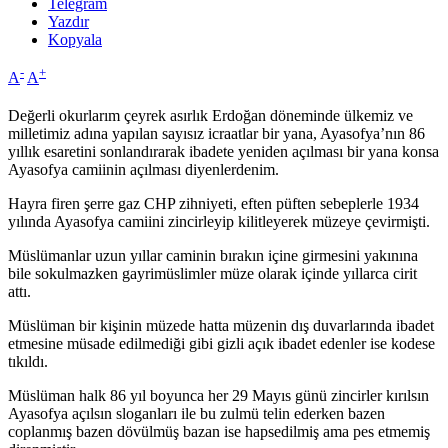
Telegram
Yazdır
Kopyala
-
+
A
A
Değerli okurlarım çeyrek asırlık Erdoğan döneminde ülkemiz ve
milletimiz adına yapılan sayısız icraatlar bir yana, Ayasofya’nın 86
yıllık esaretini sonlandırarak ibadete yeniden açılması bir yana konsa
Ayasofya camiinin açılması diyenlerdenim.
Hayra firen şerre gaz CHP zihniyeti, eften püften sebeplerle 1934
yılında Ayasofya camiini zincirleyip kilitleyerek müzeye çevirmişti.
Müslümanlar uzun yıllar caminin bırakın içine girmesini yakınına
bile sokulmazken gayrimüslimler müze olarak içinde yıllarca cirit
attı.
Müslüman bir kişinin müzede hatta müzenin dış duvarlarında ibadet
etmesine müsade edilmediği gibi gizli açık ibadet edenler ise kodese
tıkıldı.
Müslüman halk 86 yıl boyunca her 29 Mayıs günü zincirler kırılsın
Ayasofya açılsın sloganları ile bu zulmü telin ederken bazen
coplanmış bazen dövülmüş bazan ise hapsedilmiş ama pes etmemiş