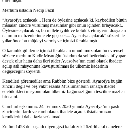
direnmiştir.
Merhum üstadın Necip Fazıl
“Ayasofya açılacak... Hem de öylesine açılacak ki, kaybedilen bütün
mânalar, zincire vurulmuş masumlar gibi onun içinden fırlayacak!..
Öylesine açılacak ki, bu millete iyilik ve kötülük etmişlerin dosyaları
da onun mahzenlerinde ele geçecek... Ayasofya açılacak” sözleri ile
yıllar önce bu müjdeyi vermiş ve içimizi ferahlamıştı.
O karanlık günlerde içimizi ferahlatan umudumuz olan bu evrensel
sözlere merhum Kadir Mısıroğlu üstadım da sohbetlerinde atıf yapar
destek olur hatta daha ileri gider Ayasofya’nın cami olarak ibadete
açılıp asli misyonuna kavuşturulması ile ülkemiz kaderinin
değişeceğini söylerdi.
Kendileri göremediler ama Rabbim bize gösterdi. Ayasofya bugün
zincirli değil ve beş vakit ezanla Müslümanların rahatça ibadet
edebildikleri misyonu olan ülkemiz bağımsızlığının tesciline mazhar
bir cami.
Cumhurbaşkanımız 24 Temmuz 2020 yılında Ayasofya’nın paslı
zincirlerini kırdı ve cami olarak ibadete açarak üstatlarımızın
kemiklerini daha fazla sızlatmadı.
Zulüm 1453 de başladı diyen gezi kafalı zekâ özürlü akıl danelere