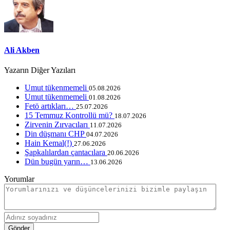
Ali Akben
Yazarın Diğer Yazıları
Umut tükenmemeli
05.08.2026
Umut tükenmemeli
01.08.2026
Fetö artıkları…
25.07.2026
15 Temmuz Kontrollü mü?
18.07.2026
Zirvenin Zırvacıları
11.07.2026
Din düşmanı CHP
04.07.2026
Hain Kemal(!)
27.06.2026
Şapkalılardan çantacılara
20.06.2026
Dün bugün yarın…
13.06.2026
Yorumlar
Gönder