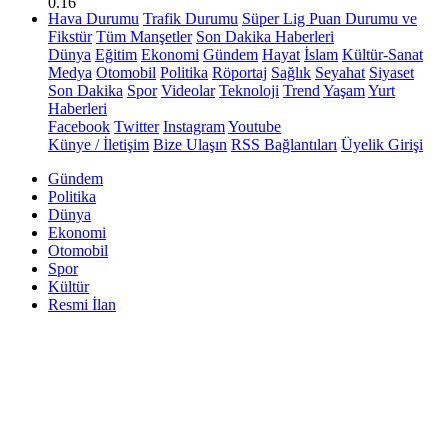
0.16
Hava Durumu
Trafik Durumu
Süper Lig Puan Durumu ve
Fikstür
Tüm Manşetler
Son Dakika Haberleri
Dünya
Eğitim
Ekonomi
Gündem
Hayat
İslam
Kültür-Sanat
Medya
Otomobil
Politika
Röportaj
Sağlık
Seyahat
Siyaset
Son Dakika
Spor
Videolar
Teknoloji
Trend
Yaşam
Yurt
Haberleri
Facebook
Twitter
Instagram
Youtube
Künye / İletişim
Bize Ulaşın
RSS Bağlantıları
Üyelik Girişi
Gündem
Politika
Dünya
Ekonomi
Otomobil
Spor
Kültür
Resmi İlan