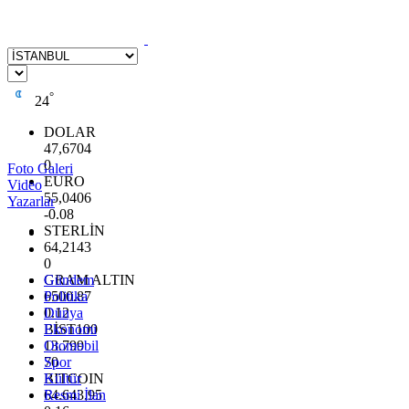
°
24
DOLAR
47,6704
0
Foto Galeri
EURO
Video
55,0406
Yazarlar
-0.08
STERLİN
64,2143
0
GRAM ALTIN
Gündem
6500.87
Politika
0.12
Dünya
BİST100
Ekonomi
13.799
Otomobil
70
Spor
BITCOIN
Kültür
64.643,95
Resmi İlan