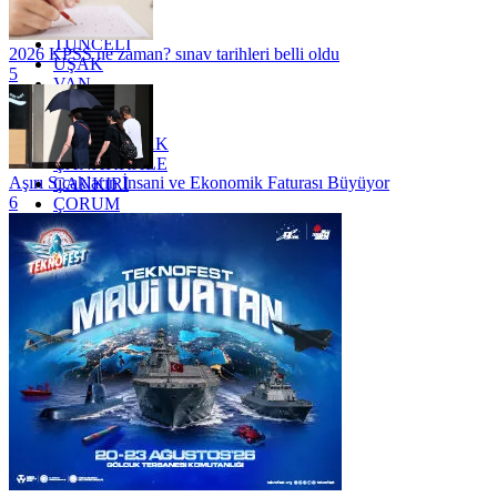
TOKAT
TRABZON
TUNCELİ
2026 KPSS ne zaman? sınav tarihleri belli oldu
UŞAK
5
VAN
YALOVA
YOZGAT
ZONGULDAK
ÇANAKKALE
Aşırı Sıcakların İnsani ve Ekonomik Faturası Büyüyor
ÇANKIRI
6
ÇORUM
İSTANBUL
İZMİR
ŞANLIURFA
ŞIRNAK