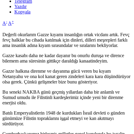
Telegram
Yazdır
Kopyala
-
+
A
A
Değerli okurlarım Gazze kıyamı insanlığın ortak vicdanı artık. Fevç
fevç halklar bu cihada katılmak için dinleri, dilleri meşrepleri farklı
ama insanlık adına kıyam sırasındalar ve sıralarını bekliyorlar.
Gazze kasabı daha ne kadar dayanır bu onurlu duruşa ve dirence
bilemem ama süresinin gittikçe daraldığı kanaatindeyim.
Gazze halkına direnme ve dayanma gücü veren bu kıyam
Netanyahu ve ona kol kanat geren zindeleri kara kara düşündürüyor
olsa gerek. Çünkü gelişmeler bize bunu gösteriyor.
Bu seneki NAKBA günü geçmiş yıllardan daha bir anlamlı ve
Sumud umudu ile Filistinli kardeşlerimiz içinde yeni bir direnme
enerjisi oldu.
Batılı Emperyalistlerin 1948 de kurdukları İsrail devleti o günden
günümüze Filistin topraklarını işgal etmeyi ve kan akıtmayı
sürdürüyor.
Cumhurbaşkanımız birleşmiş milletler genel kurulunda bu işgalin