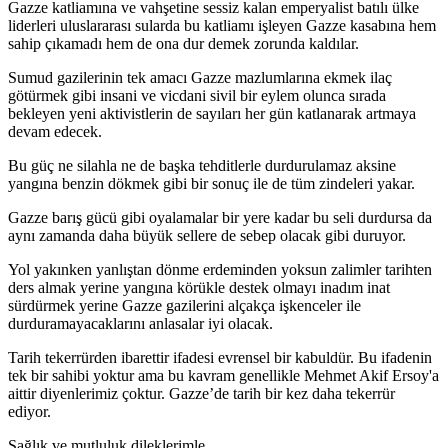
Gazze katliamına ve vahşetine sessiz kalan emperyalist batılı ülke
liderleri uluslararası sularda bu katliamı işleyen Gazze kasabına hem
sahip çıkamadı hem de ona dur demek zorunda kaldılar.
Sumud gazilerinin tek amacı Gazze mazlumlarına ekmek ilaç
götürmek gibi insani ve vicdani sivil bir eylem olunca sırada
bekleyen yeni aktivistlerin de sayıları her gün katlanarak artmaya
devam edecek.
Bu güç ne silahla ne de başka tehditlerle durdurulamaz aksine
yangına benzin dökmek gibi bir sonuç ile de tüm zindeleri yakar.
Gazze barış gücü gibi oyalamalar bir yere kadar bu seli durdursa da
aynı zamanda daha büyük sellere de sebep olacak gibi duruyor.
Yol yakınken yanlıştan dönme erdeminden yoksun zalimler tarihten
ders almak yerine yangına körükle destek olmayı inadım inat
sürdürmek yerine Gazze gazilerini alçakça işkenceler ile
durduramayacaklarını anlasalar iyi olacak.
Tarih tekerrürden ibarettir ifadesi evrensel bir kabuldür. Bu ifadenin
tek bir sahibi yoktur ama bu kavram genellikle Mehmet Akif Ersoy'a
aittir diyenlerimiz çoktur. Gazze’de tarih bir kez daha tekerrür
ediyor.
Sağlık ve mutluluk dileklerimle.