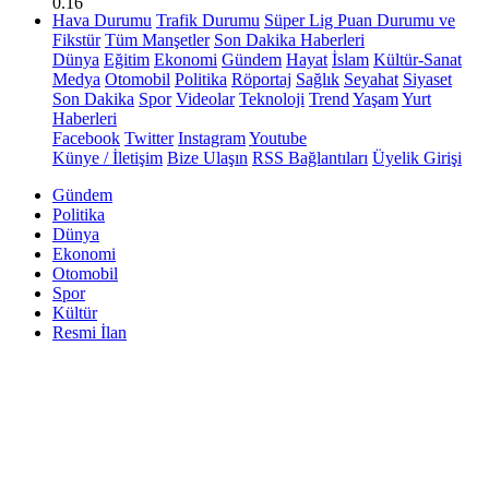
0.16
Hava Durumu
Trafik Durumu
Süper Lig Puan Durumu ve
Fikstür
Tüm Manşetler
Son Dakika Haberleri
Dünya
Eğitim
Ekonomi
Gündem
Hayat
İslam
Kültür-Sanat
Medya
Otomobil
Politika
Röportaj
Sağlık
Seyahat
Siyaset
Son Dakika
Spor
Videolar
Teknoloji
Trend
Yaşam
Yurt
Haberleri
Facebook
Twitter
Instagram
Youtube
Künye / İletişim
Bize Ulaşın
RSS Bağlantıları
Üyelik Girişi
Gündem
Politika
Dünya
Ekonomi
Otomobil
Spor
Kültür
Resmi İlan