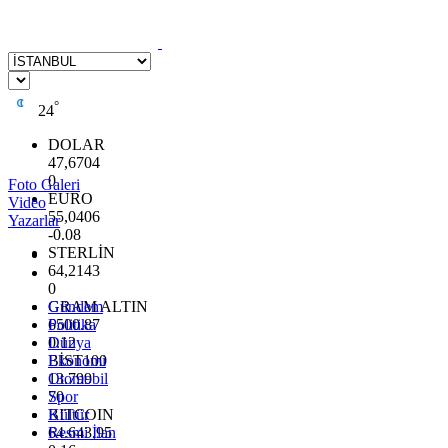
°
24
DOLAR
47,6704
0
Foto Galeri
EURO
Video
55,0406
Yazarlar
-0.08
STERLİN
64,2143
0
GRAM ALTIN
Gündem
6500.87
Politika
0.12
Dünya
BİST100
Ekonomi
13.799
Otomobil
70
Spor
BITCOIN
Kültür
64.643,95
Resmi İlan