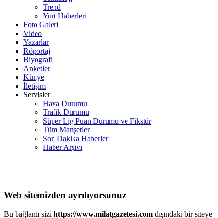
Trend
Yurt Haberleri
Foto Galeri
Video
Yazarlar
Röportaj
Biyografi
Anketler
Künye
İletişim
Servisler
Hava Durumu
Trafik Durumu
Süper Lig Puan Durumu ve Fikstür
Tüm Manşetler
Son Dakika Haberleri
Haber Arşivi
Web sitemizden ayrılıyorsunuz
Bu bağlantı sizi
https://www.milatgazetesi.com
dışındaki bir siteye