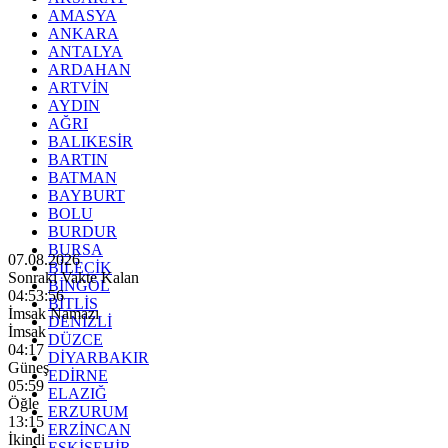
AMASYA
ANKARA
ANTALYA
ARDAHAN
ARTVİN
AYDIN
AĞRI
BALIKESİR
BARTIN
BATMAN
BAYBURT
BOLU
BURDUR
BURSA
07.08.2026
BİLECİK
Sonraki Vakte Kalan
BİNGÖL
04:53:55
BİTLİS
İmsak Namazı
DENİZLİ
İmsak
DÜZCE
04:17
DİYARBAKIR
Güneş
EDİRNE
05:59
ELAZIĞ
Öğle
ERZURUM
13:15
ERZİNCAN
İkindi
ESKİŞEHİR