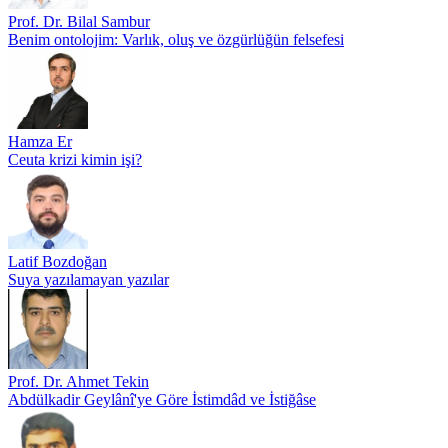
Prof. Dr. Bilal Sambur
Benim ontolojim: Varlık, oluş ve özgürlüğün felsefesi
Hamza Er
Ceuta krizi kimin işi?
Latif Bozdoğan
Suya yazılamayan yazılar
Prof. Dr. Ahmet Tekin
Abdülkadir Geylânî'ye Göre İstimdâd ve İstiğâse