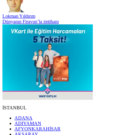
Lokman Yıldırım
Dünyanın Firavun’la imtihanı
İSTANBUL
ADANA
ADIYAMAN
AFYONKARAHİSAR
AKSARAY