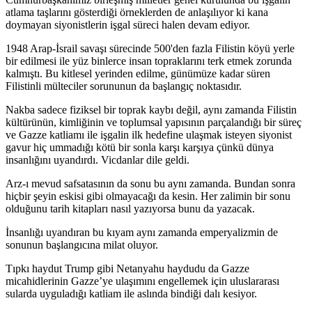
atlama taşlarını gösterdiği örneklerden de anlaşılıyor ki kana
doymayan siyonistlerin işgal süreci halen devam ediyor.
1948 Arap-İsrail savaşı sürecinde 500'den fazla Filistin köyü yerle
bir edilmesi ile yüz binlerce insan topraklarını terk etmek zorunda
kalmıştı. Bu kitlesel yerinden edilme, günümüze kadar süren
Filistinli mülteciler sorununun da başlangıç noktasıdır.
Nakba sadece fiziksel bir toprak kaybı değil, aynı zamanda Filistin
kültürünün, kimliğinin ve toplumsal yapısının parçalandığı bir süreç
ve Gazze katliamı ile işgalin ilk hedefine ulaşmak isteyen siyonist
gavur hiç ummadığı kötü bir sonla karşı karşıya çünkü dünya
insanlığını uyandırdı. Vicdanlar dile geldi.
Arz-ı mevud safsatasının da sonu bu aynı zamanda. Bundan sonra
hiçbir şeyin eskisi gibi olmayacağı da kesin. Her zalimin bir sonu
olduğunu tarih kitapları nasıl yazıyorsa bunu da yazacak.
İnsanlığı uyandıran bu kıyam aynı zamanda emperyalizmin de
sonunun başlangıcına milat oluyor.
Tıpkı haydut Trump gibi Netanyahu haydudu da Gazze
micahidlerinin Gazze’ye ulaşımını engellemek için uluslararası
sularda uyguladığı katliam ile aslında bindiği dalı kesiyor.