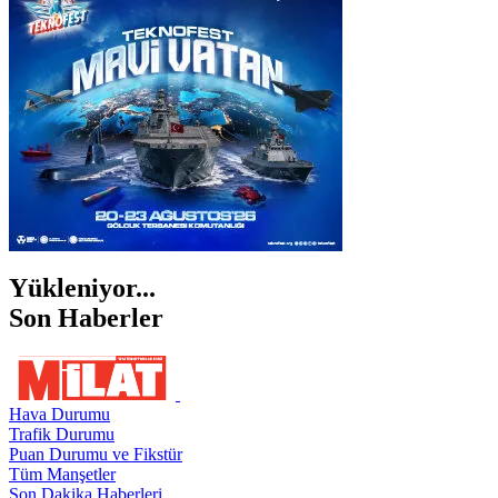
İZMİR
ŞANLIURFA
ŞIRNAK
Yükleniyor...
Son Haberler
Hava Durumu
Trafik Durumu
Puan Durumu ve Fikstür
Tüm Manşetler
Son Dakika Haberleri