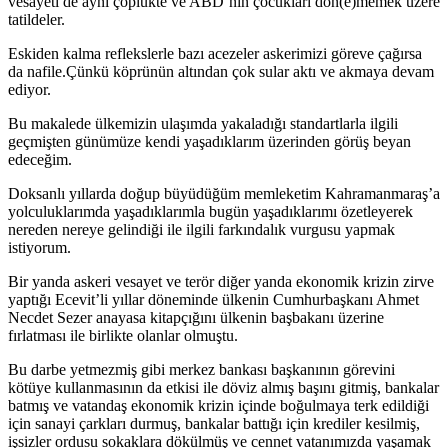
vesayeti de aynı çöplükte ve ABD’nin çocukları dön(e)memek üzere
tatildeler.
Eskiden kalma reflekslerle bazı acezeler askerimizi göreve çağırsa
da nafile.Çünkü köprünün altından çok sular aktı ve akmaya devam
ediyor.
Bu makalede ülkemizin ulaşımda yakaladığı standartlarla ilgili
geçmişten günümüze kendi yaşadıklarım üzerinden görüş beyan
edeceğim.
Doksanlı yıllarda doğup büyüdüğüm memleketim Kahramanmaraş’a
yolculuklarımda yaşadıklarımla bugün yaşadıklarımı özetleyerek
nereden nereye gelindiği ile ilgili farkındalık vurgusu yapmak
istiyorum.
Bir yanda askeri vesayet ve terör diğer yanda ekonomik krizin zirve
yaptığı Ecevit’li yıllar döneminde ülkenin Cumhurbaşkanı Ahmet
Necdet Sezer anayasa kitapçığını ülkenin başbakanı üzerine
fırlatması ile birlikte olanlar olmuştu.
Bu darbe yetmezmiş gibi merkez bankası başkanının görevini
kötüye kullanmasının da etkisi ile döviz almış başını gitmiş, bankalar
batmış ve vatandaş ekonomik krizin içinde boğulmaya terk edildiği
için sanayi çarkları durmuş, bankalar battığı için krediler kesilmiş,
işsizler ordusu sokaklara dökülmüş ve cennet vatanımızda yaşamak