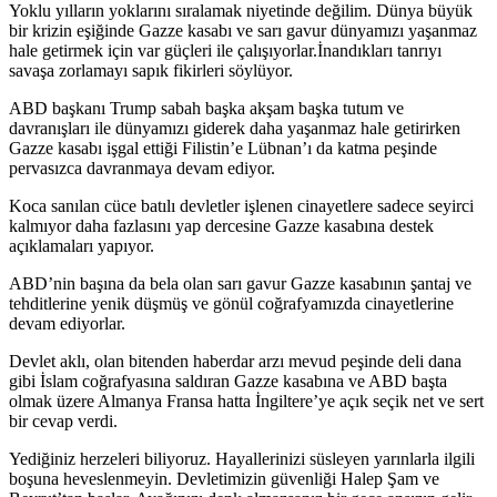
Yoklu yılların yoklarını sıralamak niyetinde değilim. Dünya büyük
bir krizin eşiğinde Gazze kasabı ve sarı gavur dünyamızı yaşanmaz
hale getirmek için var güçleri ile çalışıyorlar.İnandıkları tanrıyı
savaşa zorlamayı sapık fikirleri söylüyor.
ABD başkanı Trump sabah başka akşam başka tutum ve
davranışları ile dünyamızı giderek daha yaşanmaz hale getirirken
Gazze kasabı işgal ettiği Filistin’e Lübnan’ı da katma peşinde
pervasızca davranmaya devam ediyor.
Koca sanılan cüce batılı devletler işlenen cinayetlere sadece seyirci
kalmıyor daha fazlasını yap dercesine Gazze kasabına destek
açıklamaları yapıyor.
ABD’nin başına da bela olan sarı gavur Gazze kasabının şantaj ve
tehditlerine yenik düşmüş ve gönül coğrafyamızda cinayetlerine
devam ediyorlar.
Devlet aklı, olan bitenden haberdar arzı mevud peşinde deli dana
gibi İslam coğrafyasına saldıran Gazze kasabına ve ABD başta
olmak üzere Almanya Fransa hatta İngiltere’ye açık seçik net ve sert
bir cevap verdi.
Yediğiniz herzeleri biliyoruz. Hayallerinizi süsleyen yarınlarla ilgili
boşuna heveslenmeyin. Devletimizin güvenliği Halep Şam ve