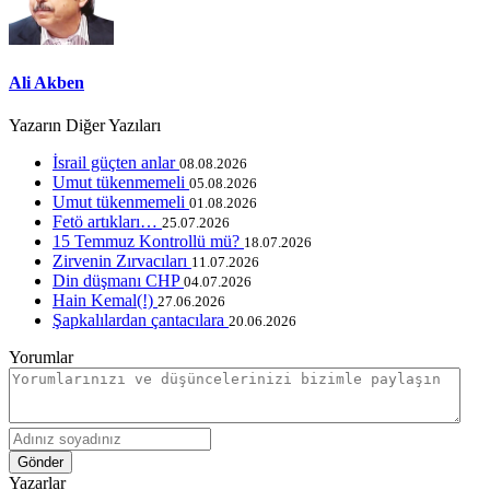
Ali Akben
Yazarın Diğer Yazıları
İsrail güçten anlar
08.08.2026
Umut tükenmemeli
05.08.2026
Umut tükenmemeli
01.08.2026
Fetö artıkları…
25.07.2026
15 Temmuz Kontrollü mü?
18.07.2026
Zirvenin Zırvacıları
11.07.2026
Din düşmanı CHP
04.07.2026
Hain Kemal(!)
27.06.2026
Şapkalılardan çantacılara
20.06.2026
Yorumlar
Gönder
Yazarlar