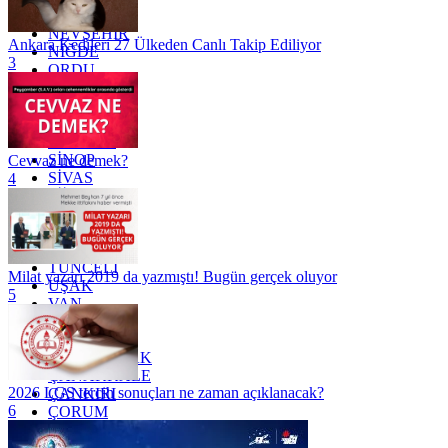
MUŞ
NEVŞEHİR
Ankara Kedileri 27 Ülkeden Canlı Takip Ediliyor
NİĞDE
3
ORDU
OSMANİYE
RİZE
SAKARYA
SAMSUN
SİNOP
Cevvaz ne demek?
SİVAS
4
SİİRT
TEKİRDAĞ
TOKAT
TRABZON
TUNCELİ
Milat yazarı 2019 da yazmıştı! Bugün gerçek oluyor
UŞAK
5
VAN
YALOVA
YOZGAT
ZONGULDAK
ÇANAKKALE
2026 LGS tercih sonuçları ne zaman açıklanacak?
ÇANKIRI
6
ÇORUM
İSTANBUL
İZMİR