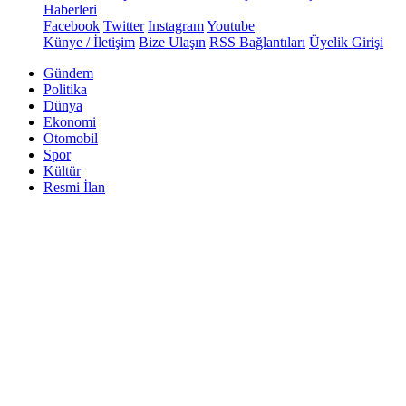
Haberleri
Facebook
Twitter
Instagram
Youtube
Künye / İletişim
Bize Ulaşın
RSS Bağlantıları
Üyelik Girişi
Gündem
Politika
Dünya
Ekonomi
Otomobil
Spor
Kültür
Resmi İlan