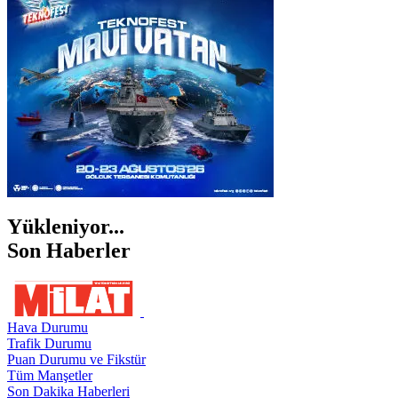
ŞANLIURFA
ŞIRNAK
Yükleniyor...
Son Haberler
Hava Durumu
Trafik Durumu
Puan Durumu ve Fikstür
Tüm Manşetler
Son Dakika Haberleri