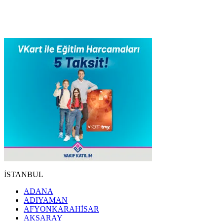
İSTANBUL
ADANA
ADIYAMAN
AFYONKARAHİSAR
AKSARAY