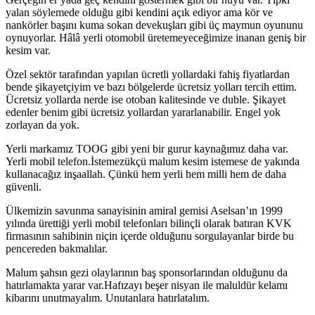
yalan söylemede olduğu gibi kendini açık ediyor ama kör ve
nankörler başını kuma sokan devekuşları gibi üç maymun oyununu
oynuyorlar. Hâlâ yerli otomobil üretemeyeceğimize inanan geniş bir
kesim var.
Özel sektör tarafından yapılan ücretli yollardaki fahiş fiyatlardan
bende şikayetçiyim ve bazı bölgelerde ücretsiz yolları tercih ettim.
Ücretsiz yollarda nerde ise otoban kalitesinde ve duble. Şikayet
edenler benim gibi ücretsiz yollardan yararlanabilir. Engel yok
zorlayan da yok.
Yerli markamız TOOG gibi yeni bir gurur kaynağımız daha var.
Yerli mobil telefon.İstemezükçü malum kesim istemese de yakında
kullanacağız inşaallah. Çünkü hem yerli hem milli hem de daha
güvenli.
Ülkemizin savunma sanayisinin amiral gemisi Aselsan’ın 1999
yılında ürettiği yerli mobil telefonları bilinçli olarak batıran KVK
firmasının sahibinin niçin içerde olduğunu sorgulayanlar birde bu
pencereden bakmalılar.
Malum şahsın gezi olaylarının baş sponsorlarından olduğunu da
hatırlamakta yarar var.Hafızayı beşer nisyan ile maluldür kelamı
kibarını unutmayalım. Unutanlara hatırlatalım.