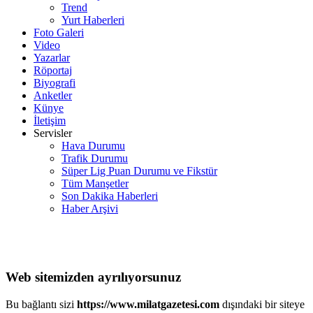
Trend
Yurt Haberleri
Foto Galeri
Video
Yazarlar
Röportaj
Biyografi
Anketler
Künye
İletişim
Servisler
Hava Durumu
Trafik Durumu
Süper Lig Puan Durumu ve Fikstür
Tüm Manşetler
Son Dakika Haberleri
Haber Arşivi
Web sitemizden ayrılıyorsunuz
Bu bağlantı sizi
https://www.milatgazetesi.com
dışındaki bir siteye