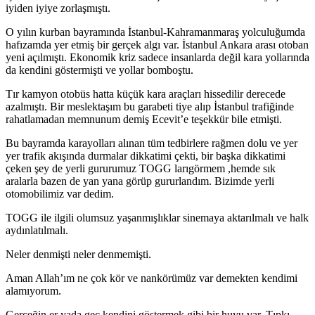
iyiden iyiye zorlaşmıştı.
O yılın kurban bayramında İstanbul-Kahramanmaraş yolculuğumda
hafızamda yer etmiş bir gerçek algı var. İstanbul Ankara arası otoban
yeni açılmıştı. Ekonomik kriz sadece insanlarda değil kara yollarında
da kendini göstermişti ve yollar bomboştu.
Tır kamyon otobüs hatta küçük kara araçları hissedilir derecede
azalmıştı. Bir meslektaşım bu garabeti tiye alıp İstanbul trafiğinde
rahatlamadan memnunum demiş Ecevit’e teşekkür bile etmişti.
Bu bayramda karayolları alınan tüm tedbirlere rağmen dolu ve yer
yer trafik akışında durmalar dikkatimi çekti, bir başka dikkatimi
çeken şey de yerli gururumuz TOGG larıgörmem ,hemde sık
aralarla bazen de yan yana görüp gururlandım. Bizimde yerli
otomobilimiz var dedim.
TOGG ile ilgili olumsuz yaşanmışlıklar sinemaya aktarılmalı ve halk
aydınlatılmalı.
Neler denmişti neler denmemişti.
Aman Allah’ım ne çok kör ve nankörümüz var demekten kendimi
alamıyorum.
Gerçeğin er yada geç kendini göstermek gibi bir huyu var. Tıpkı