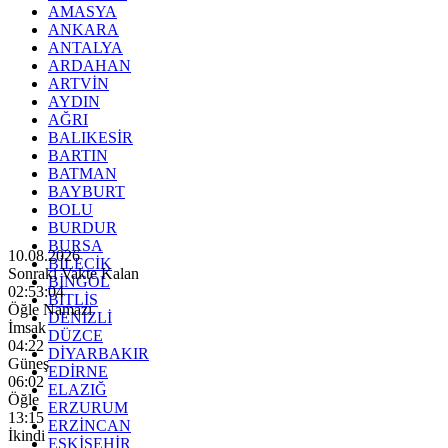
AMASYA
ANKARA
ANTALYA
ARDAHAN
ARTVİN
AYDIN
AĞRI
BALIKESİR
BARTIN
BATMAN
BAYBURT
BOLU
BURDUR
BURSA
10.08.2026
BİLECİK
Sonraki Vakte Kalan
BİNGÖL
02:53:03
BİTLİS
Öğle Namazı
DENİZLİ
İmsak
DÜZCE
04:22
DİYARBAKIR
Güneş
EDİRNE
06:02
ELAZIĞ
Öğle
ERZURUM
13:15
ERZİNCAN
İkindi
ESKİŞEHİR