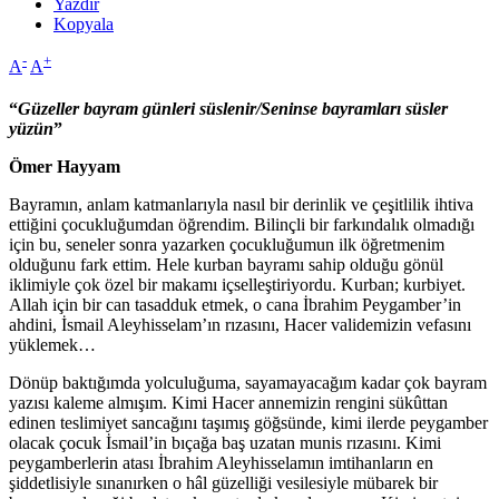
Yazdır
Kopyala
-
+
A
A
“
Güzeller bayram günleri süslenir/Seninse bayramları süsler
yüzün
”
Ömer Hayyam
Bayramın, anlam katmanlarıyla nasıl bir derinlik ve çeşitlilik ihtiva
ettiğini çocukluğumdan öğrendim. Bilinçli bir farkındalık olmadığı
için bu, seneler sonra yazarken çocukluğumun ilk öğretmenim
olduğunu fark ettim. Hele kurban bayramı sahip olduğu gönül
iklimiyle çok özel bir makamı içselleştiriyordu. Kurban; kurbiyet.
Allah için bir can tasadduk etmek, o cana İbrahim Peygamber’in
ahdini, İsmail Aleyhisselam’ın rızasını, Hacer validemizin vefasını
yüklemek…
Dönüp baktığımda yolculuğuma, sayamayacağım kadar çok bayram
yazısı kaleme almışım. Kimi Hacer annemizin rengini sükûttan
edinen teslimiyet sancağını taşımış göğsünde, kimi ilerde peygamber
olacak çocuk İsmail’in bıçağa baş uzatan munis rızasını. Kimi
peygamberlerin atası İbrahim Aleyhisselamın imtihanların en
şiddetlisiyle sınanırken o hâl güzelliği vesilesiyle mübarek bir