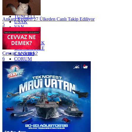
TEKİRDAĞ
TOKAT
TRABZON
TUNCELİ
Ankara Kedileri 27 Ülkeden Canlı Takip Ediliyor
UŞAK
5
VAN
YALOVA
YOZGAT
ZONGULDAK
ÇANAKKALE
Cevvaz ne demek?
ÇANKIRI
6
ÇORUM
İSTANBUL
İZMİR
ŞANLIURFA
ŞIRNAK