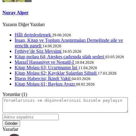
Nuray Alper
Yazarın Diğer Yazıları
Hâli derinleştirmek
29.06.2026
İnsan, Kitap ve Toplum Araştırmaları Derneğinde aile ve
gençlik paneli
14.06.2026
Fethiye’de Söz Mevsimi
16.05.2026
Kitap molası 64; Ateşkes çadırında silah sesleri
03.05.2026
Marazî Hassasiyet ve Negatif-I
18.04.2026
Kitap Molası 63; Uçurtmanın İpi
11.04.2026
Kitap Molası 62; Kayıklar Sulardan Silindi
17.03.2026
İftarın Habercisi; İkindi Vakti
04.03.2026
Kitap Molası 61; Baykuş Avazı
08.02.2026
Yorumlar (1)
Gönder
Yazarlar