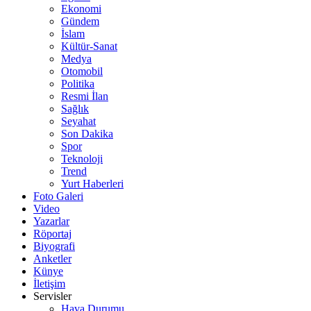
Ekonomi
Gündem
İslam
Kültür-Sanat
Medya
Otomobil
Politika
Resmi İlan
Sağlık
Seyahat
Son Dakika
Spor
Teknoloji
Trend
Yurt Haberleri
Foto Galeri
Video
Yazarlar
Röportaj
Biyografi
Anketler
Künye
İletişim
Servisler
Hava Durumu