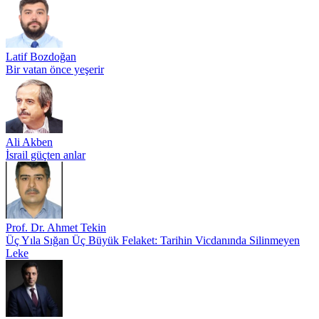
Latif Bozdoğan
Bir vatan önce yeşerir
Ali Akben
İsrail güçten anlar
Prof. Dr. Ahmet Tekin
Üç Yıla Sığan Üç Büyük Felaket: Tarihin Vicdanında Silinmeyen
Leke