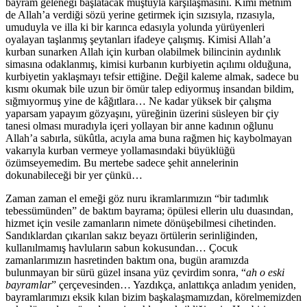
bayram geleneği başlatacak muştuyla karşılaşmasını. Kimi metnim
de Allah’a verdiği sözü yerine getirmek için sızısıyla, rızasıyla,
umuduyla ve illa ki bir karınca edasıyla yolunda yürüyenleri
oyalayan taşlanmış şeytanları ifadeye çalışmış. Kimisi Allah’a
kurban sunarken Allah için kurban olabilmek bilincinin aydınlık
simasına odaklanmış, kimisi kurbanın kurbiyetin açılımı olduğuna,
kurbiyetin yaklaşmayı tefsir ettiğine. Değil kaleme almak, sadece bu
kısmı okumak bile uzun bir ömür talep ediyormuş insandan bildim,
sığmıyormuş yine de kâğıtlara… Ne kadar yüksek bir çalışma
yaparsam yapayım gözyaşını, yüreğinin üzerini süsleyen bir çiy
tanesi olması muradıyla içeri yollayan bir anne kadının oğlunu
Allah’a sabırla, sükûtla, acıyla ama buna rağmen hiç kaybolmayan
vakarıyla kurban vermeye yollamasındaki büyüklüğü
özümseyemedim. Bu mertebe sadece şehit annelerinin
dokunabileceği bir yer çünkü…
Zaman zaman el emeği göz nuru ikramlarımızın “bir tadımlık
tebessümünden” de baktım bayrama; öpülesi ellerin ulu duasından,
hizmet için vesile zamanların nimete dönüşebilmesi cihetinden.
Sandıklardan çıkarılan sakız beyazı örtülerin serinliğinden,
kullanılmamış havluların sabun kokusundan… Çocuk
zamanlarımızın hasretinden baktım ona, bugün aramızda
bulunmayan bir sürü güzel insana yüz çevirdim sonra, “
ah o eski
bayramlar
” çerçevesinden… Yazdıkça, anlattıkça anladım yeniden,
bayramlarımızı eksik kılan bizim başkalaşmamızdan, körelmemizden