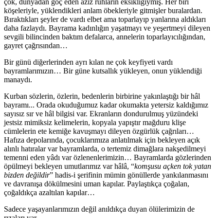
çok, dünyadan göç eden aziz ruhların eksikliğiymiş. Her biri
köşeleriyle, yüklendikleri anlam öbekleriyle gitmişler buralardan.
Bıraktıkları şeyler de vardı elbet ama toparlayıp yanlarına aldıkları
daha fazlaydı. Bayrama kadınlığın yaşatmayı ve yeşertmeyi dileyen
sevgili bilincinden baktım defalarca, annelerin toparlayıcılığından,
gayret çağrısından…
Bir günü diğerlerinden ayrı kılan ne çok keyfiyeti vardı
bayramlarımızın… Bir güne kutsallık yükleyen, onun yüklendiği
manaydı.
Kurban sözlerin, özlerin, bedenlerin birbirine yakınlaştığı bir hâl
bayramı... Orada okuduğumuz kadar okumakta yetersiz kaldığımız
sayısız sır ve hâl bilgisi var. Ekranların dondurulmuş yüzündeki
jestsiz mimiksiz kelimelerin, kopyala yapıştır mağduru klişe
cümlelerin ete kemiğe kavuşmayı dileyen özgürlük çağrıları…
Hafıza depolarında, çocuklarımıza anlatılmak için bekleyen açık
alınlı hatıralar var bayramlarda, o tertemiz dimağlara nakşedilmeyi
temenni eden yâdı var özlenenlerimizin… Bayramlarda gözlerinden
öpülmeyi bekleyen umutlarımız var hâlâ, “
komşusu açken tok yatan
bizden değildir
” hadis-i şerifinin mümin gönüllerde yankılanmasını
ve davranışa dökülmesini uman kapılar. Paylaştıkça çoğalan,
çoğaldıkça azaltılan kapılar…
Sadece yaşayanlarımızın değil anıldıkça duyan ölülerimizin de
rızaları var.