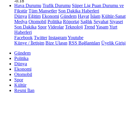
-0.18
Hava Durumu
Trafik Durumu
Süper Lig Puan Durumu ve
Fikstür
Tüm Manşetler
Son Dakika Haberleri
Dünya
Eğitim
Ekonomi
Gündem
Hayat
İslam
Kültür-Sanat
Medya
Otomobil
Politika
Röportaj
Sağlık
Seyahat
Siyaset
Son Dakika
Spor
Videolar
Teknoloji
Trend
Yaşam
Yurt
Haberleri
Facebook
Twitter
Instagram
Youtube
Künye / İletişim
Bize Ulaşın
RSS Bağlantıları
Üyelik Girişi
Gündem
Politika
Dünya
Ekonomi
Otomobil
Spor
Kültür
Resmi İlan