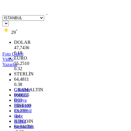
°
29
DOLAR
47,7436
0.18
Foto Galeri
EURO
Video
55,2510
Yazarlar
0.32
STERLİN
64,4811
0.38
GRAM ALTIN
Gündem
6660.55
Politika
0.03
Dünya
BİST100
Ekonomi
13.779
Otomobil
-14
Spor
BITCOIN
Kültür
64.944,08
Resmi İlan