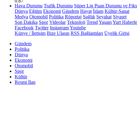
0.87
Hava Durumu
Trafik Durumu
Süper Lig Puan Durumu ve Fiks
Dünya
Eğitim
Ekonomi
Gündem
Hayat
İslam
Kültür-Sanat
Medya
Otomobil
Politika
Röportaj
Sağlık
Seyahat
Siyaset
Son Dakika
Spor
Videolar
Teknoloji
Trend
Yaşam
Yurt Haberle
Facebook
Twitter
Instagram
Youtube
Künye / İletişim
Bize Ulaşın
RSS Bağlantıları
Üyelik Girişi
Gündem
Politika
Dünya
Ekonomi
Otomobil
Spor
Kültür
Resmi İlan