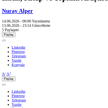
Nuray Alper
14.06.2026 - 00:00
Yayınlanma
13.06.2026 - 23:14
Güncelleme
5
Paylaşım
Paylaş
Linkedin
Pinterest
Telegram
Yazdır
Kopyala
-
+
A
A
Paylaş
Linkedin
Pinterest
Telegram
Yazdır