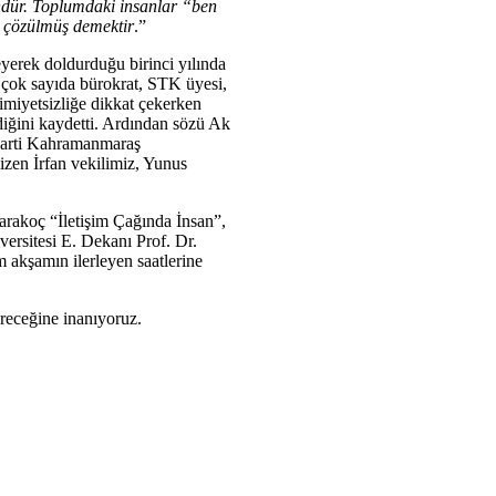
kündür. Toplumdaki insanlar “ben
n çözülmüş demektir
.”
eyerek doldurduğu birinci yılında
e çok sayıda bürokrat, STK üyesi,
imiyetsizliğe dikkat çekerken
ediğini kaydetti. Ardından sözü Ak
 Parti Kahramanmaraş
çizen İrfan vekilimiz, Yunus
arakoç “İletişim Çağında İnsan”,
ersitesi E. Dekanı Prof. Dr.
 akşamın ilerleyen saatlerine
receğine inanıyoruz.