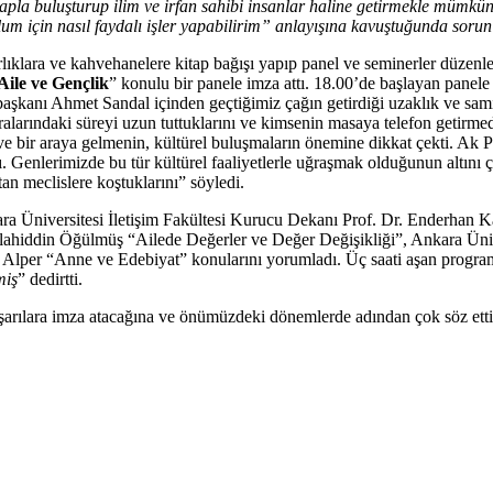
 kitapla buluşturup ilim ve irfan sahibi insanlar haline getirmekle müm
um için nasıl faydalı işler yapabilirim” anlayışına kavuştuğunda soru
rlıklara ve kahvehanelere kitap bağışı yapıp panel ve seminerler düzenl
 Aile ve Gençlik
” konulu bir panele imza attı. 18.00’de başlayan panel
 başkanı Ahmet Sandal içinden geçtiğimiz çağın getirdiği uzaklık ve sam
ofralarındaki süreyi uzun tuttuklarını ve kimsenin masaya telefon getirm
e bir araya gelmenin, kültürel buluşmaların önemine dikkat çekti. Ak
. Genlerimizde bu tür kültürel faaliyetlerle uğraşmak olduğunun altını 
an meclislere koştuklarını” söyledi.
ara Üniversitesi İletişim Fakültesi Kurucu Dekanı Prof. Dr. Enderhan K
elahiddin Öğülmüş “Ailede Değerler ve Değer Değişikliği”, Ankara Üniv
y Alper “Anne ve Edebiyat” konularını yorumladı. Üç saati aşan program
miş
” dedirtti.
aşarılara imza atacağına ve önümüzdeki dönemlerde adından çok söz etti