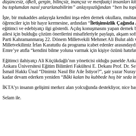
düşüncesiz, öfkeli, gergin, bilinçsiz, inançsız ve menfaatçi insanları
bu toplumdan nasıl yararlanabilirim” anlayışsızlığından “ben bu topl
İşte, bir mukaddes anlayışla kendini inşa eden dernek okullara, muhta
öğrenciler için bir hayır kermesine, ardından “
İletişimsizlik Çağında
eğitimci ve edebiyatçı ilgi gösterdi. Açılış konuşmasını yapan dernek
ailesi için bulduğu çözüm önerilerini misafirleriyle paylaştı, akşam s
Parti Kahramanmaraş 22. Dönem Milletvekili Mehmet Ali Bulut aldı v
Milletvekilimiz İrfan Karatutlu da programa icabet edenler arasındaydı
Emre’ye atıfla “kendini bilme yoluna varmak için kişiye özünü hatırlat
Eğitimci ilahiyatçı Ali Küçükdağlı’nın yöneticisi olduğu panelde Ank
Ankara Üniversitesi Eğitim Bilimleri Fakültesi E. Dekanı Prof. Dr. S
İsmail Hakkı Ünal “Dinimiz Nasıl Bir Aile İstiyor?”, şair yazar Nura
kadar devam ederken yeniden “
Bâki kalan bu kubbede hoş bir seda i
İKTA’yı insanın gelişimi merkez alan yolcuğunda destekliyor, nice b
Selam ile.