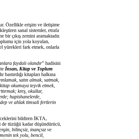
. Özellikle erişim ve iletişime
leştiren sanal sistemler, etrafa
ne bir çıkış zemini aramaktadır.
toplumu için yola koyulan,
l yürekleri fark etmek, onlarla
sanlara faydalı olandır
” hadisini
kte
İnsan, Kitap ve Toplum
r bastırdığı kitapları halkına
ayınlamak, satın almak, satmak,
ı kitap okumaya teşvik etmek,
ttırmak; kreş, okullar,
erde; hapishanelerde,
ep ve ahlak timsali fertlerin
ceklerini bildiren İKTA,
şi de tüzüğü kadar düşündürücü,
rgin, bilinçsiz, inançsız ve
menin tek yolu, bencil,