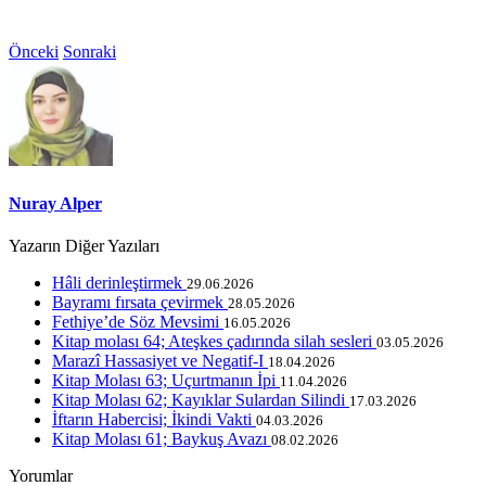
Önceki
Sonraki
Nuray Alper
Yazarın Diğer Yazıları
Hâli derinleştirmek
29.06.2026
Bayramı fırsata çevirmek
28.05.2026
Fethiye’de Söz Mevsimi
16.05.2026
Kitap molası 64; Ateşkes çadırında silah sesleri
03.05.2026
Marazî Hassasiyet ve Negatif-I
18.04.2026
Kitap Molası 63; Uçurtmanın İpi
11.04.2026
Kitap Molası 62; Kayıklar Sulardan Silindi
17.03.2026
İftarın Habercisi; İkindi Vakti
04.03.2026
Kitap Molası 61; Baykuş Avazı
08.02.2026
Yorumlar