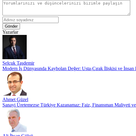
Gönder
Yazarlar
Selçuk Taşdemir
Modern İş Dünyasında Kaybolan Değer: Usta-Çırak İlişkisi ve İnsan
Ahmet Güzel
Sanayi Üretemezse Türkiye Kazanamaz: Faiz, Finansman Maliyeti v
Ali İhsan Gülcü