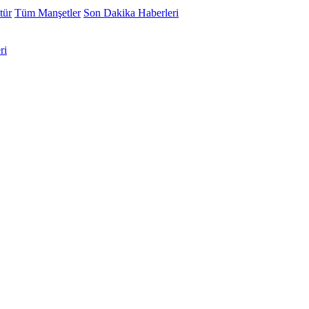
tür
Tüm Manşetler
Son Dakika Haberleri
ri