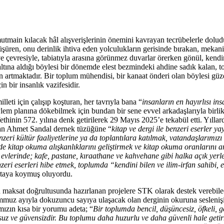
ain kılacak hâl alışverişlerinin önemini kavrayan tecrübelerle doludur
üşüren, onu derinlik ihtiva eden yolculukların gerisinde bırakan, mekanik
ve çevresiyle, tabiatıyla arasına görünmez duvarlar örerken gönül, kendi
altına aldığı böylesi bir dönemde elest bezmindeki ahdine sadık kalan, 
 artmaktadır. Bir toplum mühendisi, bir kanaat önderi olan böylesi güze
 bir insanlık vazifesidir.
leti için çalışıp koşturan, her tavrıyla bana “
insanların en hayırlısı in
em planına dökebilmek için bundan bir sene evvel arkadaşlarıyla birli
inin 572. yılına denk getirilerek 29 Mayıs 2025’e tekabül etti. Yıllardı
nan Ahmet Sandal dernek tüzüğüne “
kitap ve dergi ile benzeri eserler y
nzeri kültür faaliyetlerine ya da toplantılara katılmak, vatandaşlarımız
de kitap okuma alışkanlıklarını geliştirmek ve kitap okuma oranlarını ar
m evlerinde; kafe, pastane, kıraathane ve kahvehane gibi halka açık yerl
eri eserleri hibe etmek, toplumda “kendini bilen ve ilim-irfan sahibi, ed
ortaya koymuş oluyordu.
u maksat doğrultusunda hazırlanan projelere STK olarak destek verebile
emmuz ayıyla dokuzuncu sayıya ulaşacak olan derginin okuruna sesleni
mızın kısa bir yorumu adeta; “
Bir toplumda bencil, düşüncesiz, öfkeli, ge
suz ve güvensizdir. Bu toplumu daha huzurlu ve daha güvenli hale getir