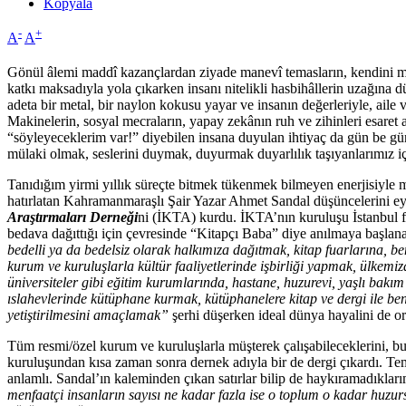
Kopyala
-
+
A
A
Gönül âlemi maddî kazançlardan ziyade manevî temasların, kendini mutm
katkı maksadıyla yola çıkarken insanı nitelikli hasbihâllerin uzağına d
adeta bir metal, bir naylon kokusu yayar ve insanın değerleriyle, aile 
Makinelerin, sosyal mecraların, yapay zekânın ruh ve zihinleri esaret 
“söyleyeceklerim var!” diyebilen insana duyulan ihtiyaç da gün be gün
mülaki olmak, seslerini duymak, duyurmak duyarlılık taşıyanlarımız için
Tanıdığım yirmi yıllık süreçte bitmek tükenmek bilmeyen enerjisiyle mil
hatırlatan Kahramanmaraşlı Şair Yazar Ahmet Sandal düşüncelerini eyl
Araştırmaları Derneği
ni (İKTA) kurdu. İKTA’nın kuruluşu İstanbul feth
bedava dağıttığı için çevresinde “Kitapçı Baba” diye anılmaya başla
bedelli ya da bedelsiz olarak halkımıza dağıtmak, kitap fuarlarına, be
kurum ve kuruluşlarla kültür faaliyetlerinde işbirliği yapmak, ülkemiz
üniversiteler gibi eğitim kurumlarında, hastane, huzurevi, yaşlı bakı
ıslahevlerinde kütüphane kurmak, kütüphanelere kitap ve dergi ile benz
yetiştirilmesini amaçlamak”
şerhi düşerken ideal dünya hayalini de 
Tüm resmi/özel kurum ve kuruluşlarla müşterek çalışabileceklerini, b
kuruluşundan kısa zaman sonra dernek adıyla bir de dergi çıkardı. T
anlamlı. Sandal’ın kaleminden çıkan satırlar bilip de haykıramadıkları
menfaatçi insanların sayısı ne kadar fazla ise o toplum o kadar huzur