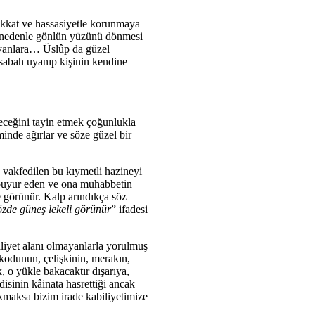
rikkat ve hassasiyetle korunmaya
 nedenle gönlün yüzünü dönmesi
mayanlara… Üslûp da güzel
 sabah uyanıp kişinin kendine
yeceğini tayin etmek çoğunlukla
inde ağırlar ve söze güzel bir
 vakfedilen bu kıymetli hazineyi
le buyur eden ve ona muhabbetin
e görünür. Kalp arındıkça söz
özde güneş lekeli görünür
” ifadesi
liyet alanı olmayanlarla yorulmuş
dikodunun, çelişkinin, merakın,
 o yükle bakacaktır dışarıya,
isinin kâinata hasrettiği ancak
kmaksa bizim irade kabiliyetimize