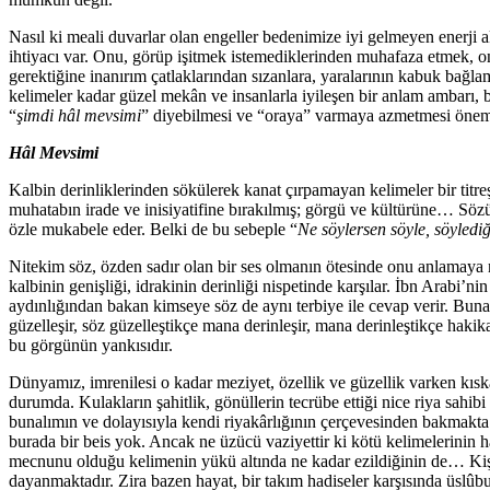
Nasıl ki meali duvarlar olan engeller bedenimize iyi gelmeyen enerji
ihtiyacı var. Onu, görüp işitmek istemediklerinden muhafaza etme
gerektiğine inanırım çatlaklarından sızanlara, yaralarının kabuk bağl
kelimeler kadar güzel mekân ve insanlarla iyileşen bir anlam ambarı, 
“
şimdi hâl mevsimi
” diyebilmesi ve “oraya” varmaya azmetmesi önem
Hâl Mevsimi
Kalbin derinliklerinden sökülerek kanat çırpamayan kelimeler bir titre
muhatabın irade ve inisiyatifine bırakılmış; görgü ve kültürüne… Sözü,
özle mukabele eder. Belki de bu sebeple “
Ne söylersen söyle, söyledi
Nitekim söz, özden sadır olan bir ses olmanın ötesinde onu anlamaya n
kalbinin genişliği, idrakinin derinliği nispetinde karşılar. İbn Arabi
aydınlığından bakan kimseye söz de aynı terbiye ile cevap verir. Buna 
güzelleşir, söz güzelleştikçe mana derinleşir, mana derinleştikçe hakik
bu görgünün yankısıdır.
Dünyamız, imrenilesi o kadar meziyet, özellik ve güzellik varken kıs
durumda. Kulakların şahitlik, gönüllerin tecrübe ettiği nice riya sahib
bunalımın ve dolayısıyla kendi riyakârlığının çerçevesinden bakmakta
burada bir beis yok. Ancak ne üzücü vaziyettir ki kötü kelimelerinin h
mecnunu olduğu kelimenin yükü altında ne kadar ezildiğinin de… Kişi 
dayanmaktadır. Zira bazen hayat, bir takım hadiseler karşısında üslû