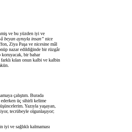
nmiş ve bu yüzden iyi ve
-û beyan aynıyla insan”
nice
fon, Ziya Paşa ve nicesine mâl
önüp nazar edildiğinde bir rüzgâr
up koruyacak, bir bahar
 farklı kılan onun kalbi ve kalbin
mkün.
mamaya çalıştım. Burada
 ederken üç sihirli kelime
düşüncelerim. Yazıyla yaşayan,
iyor, tecrübeyle olgunlaşıyor;
in iyi ve sağlıklı kalmaması