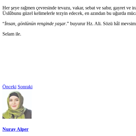
Her şeye rağmen çevresinde tevazu, vakar, sebat ve sabır, gayret ve ira
Üslûbunu güzel kelimelerle tezyin edecek, en azından bu uğurda mücad
“
İnsan, gönlünün renginde yaşar
.” buyurur Hz. Ali. Sözü hâl mevsim
Selam ile.
Önceki
Sonraki
Nuray Alper