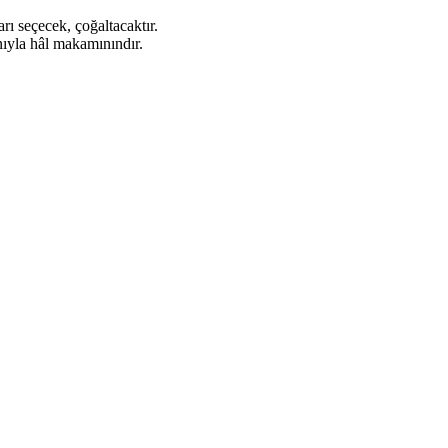
rı seçecek, çoğaltacaktır.
nıyla hâl makamınındır.