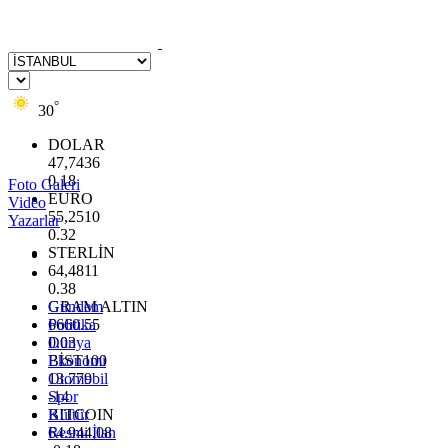
°
30
DOLAR
47,7436
0.18
Foto Galeri
EURO
Video
55,2510
Yazarlar
0.32
STERLİN
64,4811
0.38
GRAM ALTIN
Gündem
6660.55
Politika
0.03
Dünya
BİST100
Ekonomi
13.779
Otomobil
-14
Spor
BITCOIN
Kültür
64.944,08
Resmi İlan