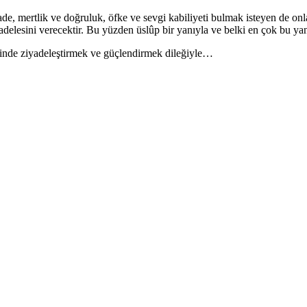
de, mertlik ve doğruluk, öfke ve sevgi kabiliyeti bulmak isteyen de onla
elesini verecektir. Bu yüzden üslûp bir yanıyla ve belki en çok bu ya
inde ziyadeleştirmek ve güçlendirmek dileğiyle…