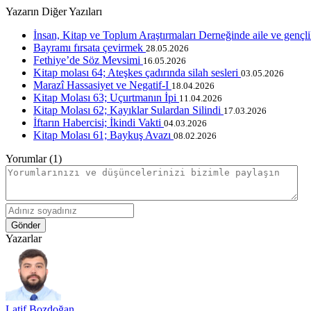
Yazarın Diğer Yazıları
İnsan, Kitap ve Toplum Araştırmaları Derneğinde aile ve gençl
Bayramı fırsata çevirmek
28.05.2026
Fethiye’de Söz Mevsimi
16.05.2026
Kitap molası 64; Ateşkes çadırında silah sesleri
03.05.2026
Marazî Hassasiyet ve Negatif-I
18.04.2026
Kitap Molası 63; Uçurtmanın İpi
11.04.2026
Kitap Molası 62; Kayıklar Sulardan Silindi
17.03.2026
İftarın Habercisi; İkindi Vakti
04.03.2026
Kitap Molası 61; Baykuş Avazı
08.02.2026
Yorumlar (1)
Gönder
Yazarlar
Latif Bozdoğan