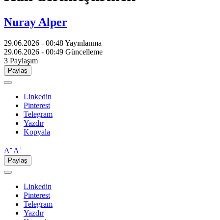
Nuray Alper
29.06.2026 - 00:48
Yayınlanma
29.06.2026 - 00:49
Güncelleme
3
Paylaşım
Paylaş
Linkedin
Pinterest
Telegram
Yazdır
Kopyala
-
+
A
A
Paylaş
Linkedin
Pinterest
Telegram
Yazdır