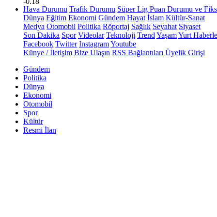
-0.18
Hava Durumu
Trafik Durumu
Süper Lig Puan Durumu ve Fiks
Dünya
Eğitim
Ekonomi
Gündem
Hayat
İslam
Kültür-Sanat
Medya
Otomobil
Politika
Röportaj
Sağlık
Seyahat
Siyaset
Son Dakika
Spor
Videolar
Teknoloji
Trend
Yaşam
Yurt Haberle
Facebook
Twitter
Instagram
Youtube
Künye / İletişim
Bize Ulaşın
RSS Bağlantıları
Üyelik Girişi
Gündem
Politika
Dünya
Ekonomi
Otomobil
Spor
Kültür
Resmi İlan