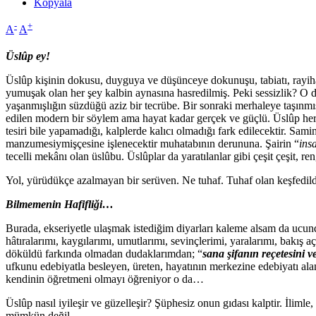
Kopyala
-
+
A
A
Üslûp ey!
Üslûp kişinin dokusu, duyguya ve düşünceye dokunuşu, tabiatı, rayiha
yumuşak olan her şey kalbin aynasına hasredilmiş. Peki sessizlik? O d
yaşanmışlığın süzdüğü aziz bir tecrübe. Bir sonraki merhaleye taşınmı
edilen modern bir söylem ama hayat kadar gerçek ve güçlü. Üslûp her ş
tesiri bile yapamadığı, kalplerde kalıcı olmadığı fark edilecektir. Sam
manzumesiymişçesine işlenecektir muhatabının derununa. Şairin “
ins
tecelli mekânı olan üslûbu. Üslûplar da yaratılanlar gibi çeşit çeşit
Yol, yürüdükçe azalmayan bir serüven. Ne tuhaf. Tuhaf olan keşfedi
Bilmemenin Hafifliği…
Burada, ekseriyetle ulaşmak istediğim diyarları kaleme alsam da ucu
hâtıralarımı, kaygılarımı, umutlarımı, sevinçlerimi, yaralarımı, bakış 
döküldü farkında olmadan dudaklarımdan; “
sana şifanın reçetesini
ufkunu edebiyatla besleyen, üreten, hayatının merkezine edebiyatı ala
kendinin öğretmeni olmayı öğreniyor o da…
Üslûp nasıl iyileşir ve güzelleşir? Şüphesiz onun gıdası kalptir. İliml
mümkün değil.