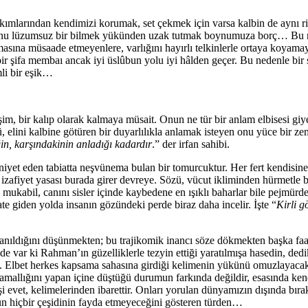
 akımlarından kendimizi korumak, set çekmek için varsa kalbin de aynı 
k, onu lüzumsuz bir bilmek yükünden uzak tutmak boynumuza borç… Bu
amasına müsaade etmeyenlere, varlığını hayırlı telkinlerle ortaya koya
bir şifa membaı ancak iyi üslûbun yolu iyi hâlden geçer. Bu nedenle bir
li bir eşik…
şim, bir kalıp olarak kalmaya müsait. Onun ne tür bir anlam elbisesi gi
 elini kalbine götüren bir duyarlılıkla anlamak isteyen onu yüce bir zem
ğin, karşındakinin anladığı kadardır
.” der irfan sahibi.
iyet eden tabiatta neşvünema bulan bir tomurcuktur. Her fert kendisine
’nin izafiyet yasası burada girer devreye. Sözü, vücut ikliminden hürmet
mukabil, canını sisler içinde kaybedene en ışıklı baharlar bile pejmürd
ate giden yolda insanın gözündeki perde biraz daha incelir. İşte “
Kirli g
kanıldığını düşünmekten; bu trajikomik inancı söze dökmekten başka faa
i de var ki Rahman’ın güzelliklerle tezyin ettiği yaratılmışa hasedin, de
. Elbet herkes kapsama sahasına girdiği kelimenin yükünü omuzlayacak,
amallığını yapan içine düştüğü durumun farkında değildir, esasında kend
evet, kelimelerinden ibarettir. Onları yorulan dünyamızın dışında bıra
bun hiçbir çeşidinin fayda etmeyeceğini gösteren türden…