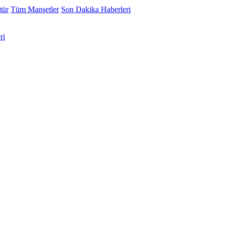
tür
Tüm Manşetler
Son Dakika Haberleri
ri