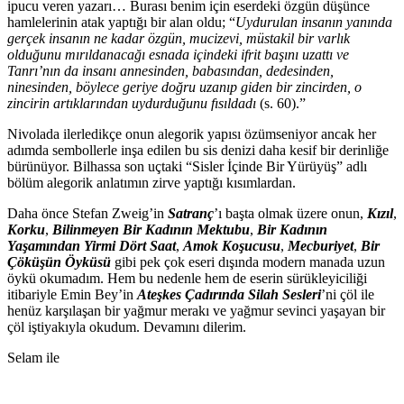
ipucu veren yazarı… Burası benim için eserdeki özgün düşünce
hamlelerinin atak yaptığı bir alan oldu; “
Uydurulan insanın yanında
gerçek insanın ne kadar özgün, mucizevi, müstakil bir varlık
olduğunu mırıldanacağı esnada içindeki ifrit başını uzattı ve
Tanrı’nın da insanı annesinden, babasından, dedesinden,
ninesinden, böylece geriye doğru uzanıp giden bir zincirden, o
zincirin artıklarından uydurduğunu fısıldadı
(s. 60).”
Nivolada ilerledikçe onun alegorik yapısı özümseniyor ancak her
adımda sembollerle inşa edilen bu sis denizi daha kesif bir derinliğe
bürünüyor. Bilhassa son uçtaki “Sisler İçinde Bir Yürüyüş” adlı
bölüm alegorik anlatımın zirve yaptığı kısımlardan.
Daha önce Stefan Zweig’in
Satranç
’ı başta olmak üzere onun,
Kızıl
,
Korku
,
Bilinmeyen Bir Kadının Mektubu
,
Bir Kadının
Yaşamından Yirmi Dört Saat
,
Amok Koşucusu
,
Mecburiyet
,
Bir
Çöküşün Öyküsü
gibi pek çok eseri dışında modern manada uzun
öykü okumadım. Hem bu nedenle hem de eserin sürükleyiciliği
itibariyle Emin Bey’in
Ateşkes Çadırında Silah Sesleri
’ni çöl ile
henüz karşılaşan bir yağmur merakı ve yağmur sevinci yaşayan bir
çöl iştiyakıyla okudum. Devamını dilerim.
Selam ile