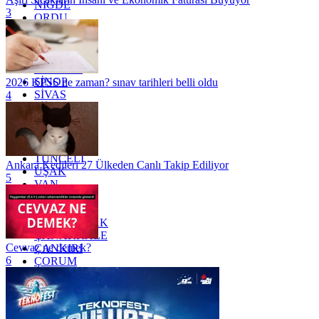
NİĞDE
3
ORDU
OSMANİYE
RİZE
SAKARYA
SAMSUN
SİNOP
2026 KPSS ne zaman? sınav tarihleri belli oldu
SİVAS
4
SİİRT
TEKİRDAĞ
TOKAT
TRABZON
TUNCELİ
Ankara Kedileri 27 Ülkeden Canlı Takip Ediliyor
UŞAK
5
VAN
YALOVA
YOZGAT
ZONGULDAK
ÇANAKKALE
Cevvaz ne demek?
ÇANKIRI
6
ÇORUM
İSTANBUL
İZMİR
ŞANLIURFA
ŞIRNAK