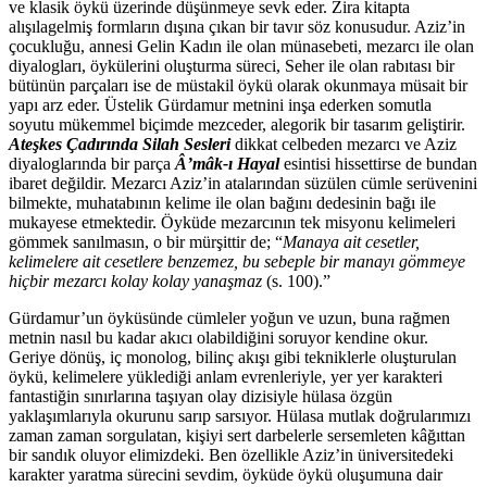
ve klasik öykü üzerinde düşünmeye sevk eder. Zira kitapta
alışılagelmiş formların dışına çıkan bir tavır söz konusudur. Aziz’in
çocukluğu, annesi Gelin Kadın ile olan münasebeti, mezarcı ile olan
diyalogları, öykülerini oluşturma süreci, Seher ile olan rabıtası bir
bütünün parçaları ise de müstakil öykü olarak okunmaya müsait bir
yapı arz eder. Üstelik Gürdamur metnini inşa ederken somutla
soyutu mükemmel biçimde mezceder, alegorik bir tasarım geliştirir.
Ateşkes Çadırında Silah Sesleri
dikkat celbeden mezarcı ve Aziz
diyaloglarında bir parça
Â’mâk-ı Hayal
esintisi hissettirse de bundan
ibaret değildir. Mezarcı Aziz’in atalarından süzülen cümle serüvenini
bilmekte, muhatabının kelime ile olan bağını dedesinin bağı ile
mukayese etmektedir. Öyküde mezarcının tek misyonu kelimeleri
gömmek sanılmasın, o bir mürşittir de; “
Manaya ait cesetler,
kelimelere ait cesetlere benzemez, bu sebeple bir manayı gömmeye
hiçbir mezarcı kolay kolay yanaşmaz
(s. 100).”
Gürdamur’un öyküsünde cümleler yoğun ve uzun, buna rağmen
metnin nasıl bu kadar akıcı olabildiğini soruyor kendine okur.
Geriye dönüş, iç monolog, bilinç akışı gibi tekniklerle oluşturulan
öykü, kelimelere yüklediği anlam evrenleriyle, yer yer karakteri
fantastiğin sınırlarına taşıyan olay dizisiyle hülasa özgün
yaklaşımlarıyla okurunu sarıp sarsıyor. Hülasa mutlak doğrularımızı
zaman zaman sorgulatan, kişiyi sert darbelerle sersemleten kâğıttan
bir sandık oluyor elimizdeki. Ben özellikle Aziz’in üniversitedeki
karakter yaratma sürecini sevdim, öyküde öykü oluşumuna dair