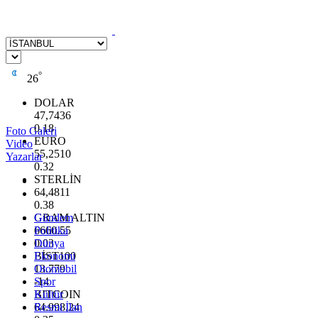
°
26
DOLAR
47,7436
0.18
Foto Galeri
EURO
Video
55,2510
Yazarlar
0.32
STERLİN
64,4811
0.38
GRAM ALTIN
Gündem
6660.55
Politika
0.03
Dünya
BİST100
Ekonomi
13.779
Otomobil
-14
Spor
BITCOIN
Kültür
64.998,24
Resmi İlan