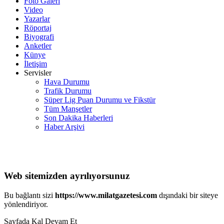
Foto Galeri
Video
Yazarlar
Röportaj
Biyografi
Anketler
Künye
İletişim
Servisler
Hava Durumu
Trafik Durumu
Süper Lig Puan Durumu ve Fikstür
Tüm Manşetler
Son Dakika Haberleri
Haber Arşivi
Web sitemizden ayrılıyorsunuz
Bu bağlantı sizi
https://www.milatgazetesi.com
dışındaki bir siteye
yönlendiriyor.
Sayfada Kal
Devam Et