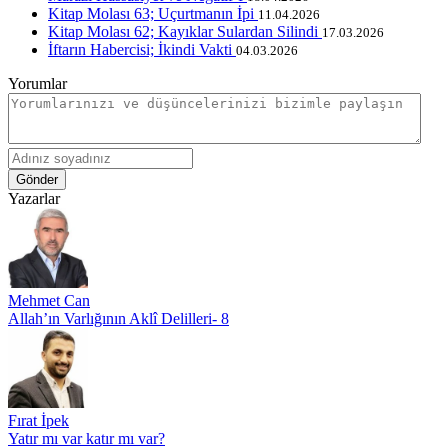
Kitap Molası 63; Uçurtmanın İpi
11.04.2026
Kitap Molası 62; Kayıklar Sulardan Silindi
17.03.2026
İftarın Habercisi; İkindi Vakti
04.03.2026
Yorumlar
Gönder
Yazarlar
Mehmet Can
Allah’ın Varlığının Aklî Delilleri- 8
Fırat İpek
Yatır mı var katır mı var?