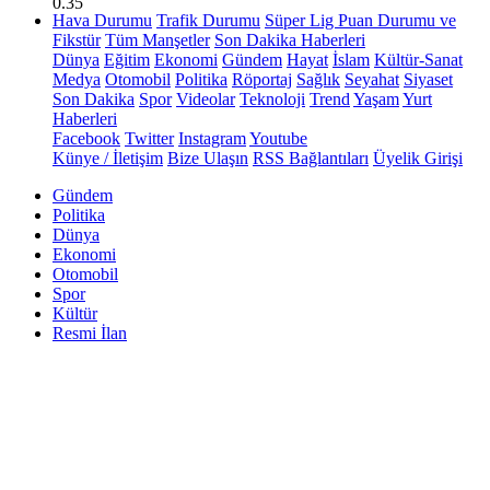
0.35
Hava Durumu
Trafik Durumu
Süper Lig Puan Durumu ve
Fikstür
Tüm Manşetler
Son Dakika Haberleri
Dünya
Eğitim
Ekonomi
Gündem
Hayat
İslam
Kültür-Sanat
Medya
Otomobil
Politika
Röportaj
Sağlık
Seyahat
Siyaset
Son Dakika
Spor
Videolar
Teknoloji
Trend
Yaşam
Yurt
Haberleri
Facebook
Twitter
Instagram
Youtube
Künye / İletişim
Bize Ulaşın
RSS Bağlantıları
Üyelik Girişi
Gündem
Politika
Dünya
Ekonomi
Otomobil
Spor
Kültür
Resmi İlan