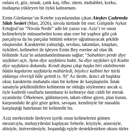
onlara el, göz, tırnak, çatık kaş, öfke, sitem, muhabbet, korku,
inatlaşma yükleyen bir öykü kahramanı.
Emin Gürdamur’un Ketebe yayınlarından çıkan
Ateşkes Çadırında
Silah Sesleri
(Mart, 2026), nivola türünde bir eser. Girişinde Aykut
Ertuğrul’un “Nivola Nedir” adlı bir yazısı var. Aziz’i ve onun
kelimeleriyle münasebetini konu alan eser bir yapboz gibi çok
parçalıysa da bu parçalar bütünü sekteye uğratmayacak şekilde
oluşturulur. Karakterini yalnızlığı, sevdası, takıntıları, kitapları,
öyküleri, kelimeleri ile işleyen Emin Bey eserine ad olan ilk
bölümde Aziz’in anlamlandırılmasını sağlar; “
Sabahları perde diye
sayfaları açtı. Ayna diye sayfalara baktı. Su diye sayfaları içti Kadın
diye sayfalara dokundu. Kendi dışına çıkıp başka biri olabilmenin
bütün kapılarını sayfalarla mühürledi, böylece kalbini her türlü
aldanışa elverişli hâle getirdi
(s. 9)” Az ilerde, ikinci alt başlıkta
okur, karakterin muhatabı olan bir kelime ile karşılaştırılır. İntak
sanatıyla şekillendirilen kelimenin ne olduğu söylenmez ancak o,
öyle kudretli vasıflarla tanımlanır ki kelimeye dair ciddi bir merak
uyandırılır. Öfkelenen, gülümseyen, takım elbise giyen, plan kuran,
karşısındaki ile göz göze gelen, savaşan, kendisiyle bir masalda
karşılaştığı hatırlanan bir kelimedir bu.
Aziz merkezinde ilerleyen içerik onun kelimelerini gömen
mezarcıyla, muhayyilesini kaplayan Seherle, köyüyle, annesiyle,
abisiyle, üniversitesiyle, boşandığı eşiyle desteklenirken okuru türler