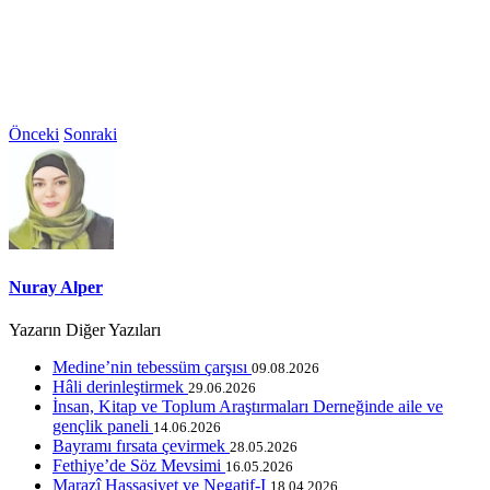
Önceki
Sonraki
Nuray Alper
Yazarın Diğer Yazıları
Medine’nin tebessüm çarşısı
09.08.2026
Hâli derinleştirmek
29.06.2026
İnsan, Kitap ve Toplum Araştırmaları Derneğinde aile ve
gençlik paneli
14.06.2026
Bayramı fırsata çevirmek
28.05.2026
Fethiye’de Söz Mevsimi
16.05.2026
Marazî Hassasiyet ve Negatif-I
18.04.2026