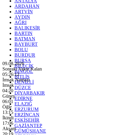
ANTALYA
ARDAHAN
ARTVİN
AYDIN
AĞRI
BALIKESİR
BARTIN
BATMAN
BAYBURT
BOLU
BURDUR
BURSA
09.08.2026
BİLECİK
Sonraki Vakte Kalan
BİNGÖL
05:26:11
BİTLİS
İmsak Namazı
DENİZLİ
İmsak
DÜZCE
04:20
DİYARBAKIR
Güneş
EDİRNE
06:01
ELAZIĞ
Öğle
ERZURUM
13:15
ERZİNCAN
İkindi
ESKİŞEHİR
17:06
GAZİANTEP
Akşam
GÜMÜŞHANE
20:19