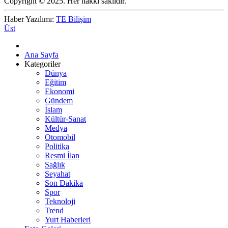
Copyright © 2025. Her hakkı saklıdır.
Haber Yazılımı:
TE Bilişim
Üst
Ana Sayfa
Kategoriler
Dünya
Eğitim
Ekonomi
Gündem
İslam
Kültür-Sanat
Medya
Otomobil
Politika
Resmi İlan
Sağlık
Seyahat
Son Dakika
Spor
Teknoloji
Trend
Yurt Haberleri