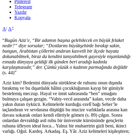
Pinterest
Telegram
Yazdır
Kopyala
-
+
A
A
“
Bugün Aziz’e, “Bir adamın başına gelebilecek en büyük felaket
nedir?” diye sorsalar; “Dostlarını büyükşehirde bırakıp sakin,
bungun, Arabistan çöllerini andıran kasvetli bir ilçede hayata
dokunabilmek, biraz da kendini tanıyabilmek gayesiyle nişanlandığı
esnada dünyaya geldiği ilk günden beri aradığı kadınla
karşılaşmasıdır,” der. Çünkü yüzük o kadının parmağında değildir
(s. 44)”
Aziz kim? Bedenini dünyada sürüklese de ruhunu onun dışında
bırakmış ve bu dışardalık hâlini çocukluğunun kayıp bir günüyle
bestelemiş meczup. Hayal ve ümit sahrasında “ben” ırmağını
bulmaya çalışan gezgin. “Vahiy-vecd arasında” kalan, vecde daha
yakın duran öykücü. Kelimelerle kurduğu ezelî bağı Seher’le
taçlandıran ve sevdasına düştüğü bu mucize varlıklarla arasına kan
davası sokarak onları kendi elleriyle gömen (s. 89) çılgın. Sonra
onlardan devraldığı asil ruhu bir üniversite kürsüsünde gençlerin
ruhuna üfleyen ideal hoca... Yalnız bir muharririn gizli beni, ikinci
varlığı. Oğul. Kardeş. Arkadaş. Eş. Yâr. Aziz kelimeleri kişileştiren;