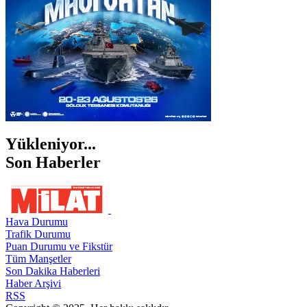
Yükleniyor...
Son Haberler
Hava Durumu
Trafik Durumu
Puan Durumu ve Fikstür
Tüm Manşetler
Son Dakika Haberleri
Haber Arşivi
RSS