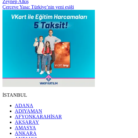
Zeynep Alkış
Çerçeve Yasa: Türkiye’nin yeni eşiği
İSTANBUL
ADANA
ADIYAMAN
AFYONKARAHİSAR
AKSARAY
AMASYA
ANKARA