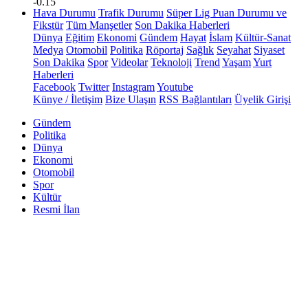
-0.15
Hava Durumu
Trafik Durumu
Süper Lig Puan Durumu ve
Fikstür
Tüm Manşetler
Son Dakika Haberleri
Dünya
Eğitim
Ekonomi
Gündem
Hayat
İslam
Kültür-Sanat
Medya
Otomobil
Politika
Röportaj
Sağlık
Seyahat
Siyaset
Son Dakika
Spor
Videolar
Teknoloji
Trend
Yaşam
Yurt
Haberleri
Facebook
Twitter
Instagram
Youtube
Künye / İletişim
Bize Ulaşın
RSS Bağlantıları
Üyelik Girişi
Gündem
Politika
Dünya
Ekonomi
Otomobil
Spor
Kültür
Resmi İlan