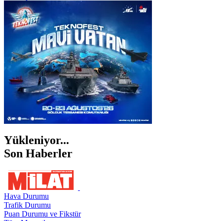
İSTANBUL
İZMİR
ŞANLIURFA
ŞIRNAK
Yükleniyor...
Son Haberler
Hava Durumu
Trafik Durumu
Puan Durumu ve Fikstür