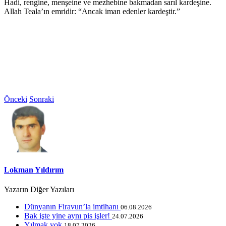
Hadi, rengine, menşeine ve mezhebine bakmadan sarıl kardeşine.
Allah Teala’ın emridir: “Ancak iman edenler kardeştir.”
Önceki
Sonraki
Lokman Yıldırım
Yazarın Diğer Yazıları
Dünyanın Firavun’la imtihanı
06.08.2026
Bak işte yine aynı pis işler!
24.07.2026
Yılmak yok
18.07.2026