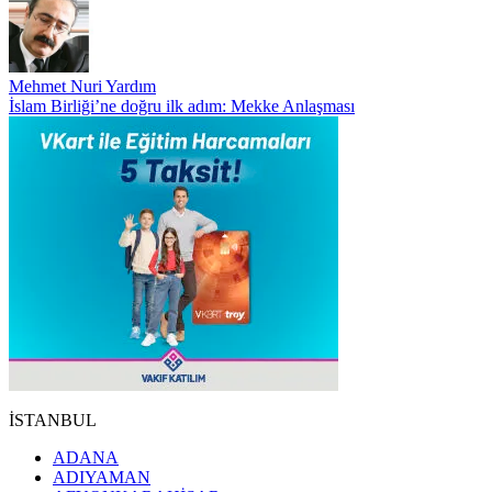
Mehmet Nuri Yardım
İslam Birliği’ne doğru ilk adım: Mekke Anlaşması
İSTANBUL
ADANA
ADIYAMAN