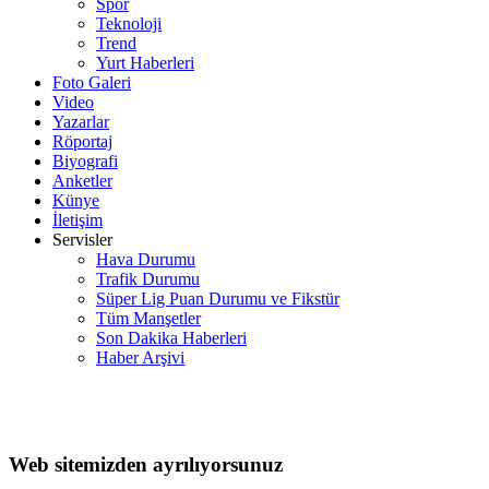
Spor
Teknoloji
Trend
Yurt Haberleri
Foto Galeri
Video
Yazarlar
Röportaj
Biyografi
Anketler
Künye
İletişim
Servisler
Hava Durumu
Trafik Durumu
Süper Lig Puan Durumu ve Fikstür
Tüm Manşetler
Son Dakika Haberleri
Haber Arşivi
Web sitemizden ayrılıyorsunuz