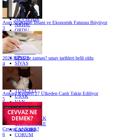
MERSİN
MUĞLA
MUŞ
NEVŞEHİR
Aşırı Sıcakların İnsani ve Ekonomik Faturası Büyüyor
NİĞDE
3
ORDU
OSMANİYE
RİZE
SAKARYA
SAMSUN
SİNOP
2026 KPSS ne zaman? sınav tarihleri belli oldu
SİVAS
4
SİİRT
TEKİRDAĞ
TOKAT
TRABZON
TUNCELİ
Ankara Kedileri 27 Ülkeden Canlı Takip Ediliyor
UŞAK
5
VAN
YALOVA
YOZGAT
ZONGULDAK
ÇANAKKALE
Cevvaz ne demek?
ÇANKIRI
6
ÇORUM