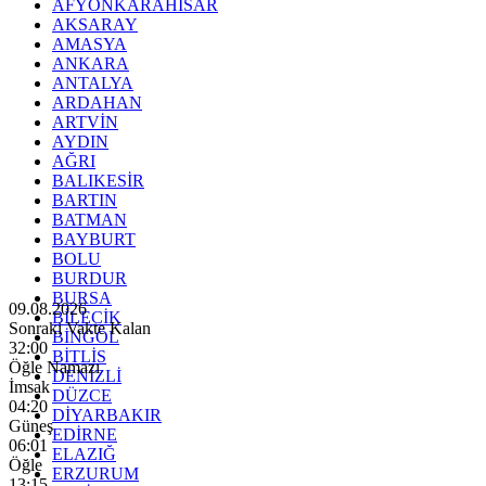
AFYONKARAHİSAR
AKSARAY
AMASYA
ANKARA
ANTALYA
ARDAHAN
ARTVİN
AYDIN
AĞRI
BALIKESİR
BARTIN
BATMAN
BAYBURT
BOLU
BURDUR
BURSA
09.08.2026
BİLECİK
Sonraki Vakte Kalan
BİNGÖL
31:59
BİTLİS
Öğle Namazı
DENİZLİ
İmsak
DÜZCE
04:20
DİYARBAKIR
Güneş
EDİRNE
06:01
ELAZIĞ
Öğle
ERZURUM
13:15