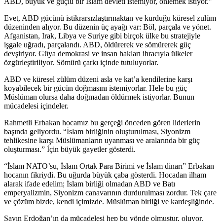
ABD, büyük ve güçlü bir İslam devleti istemiyor, önlemek istiyor."
Evet, ABD gücünü istikrarsızlaştırmaktan ve kurduğu küresel zulüm
düzeninden alıyor. Bu düzenin üç ayağı var: Böl, parçala ve yönet.
Afganistan, Irak, Libya ve Suriye gibi birçok ülke bu stratejiyle
işgale uğradı, parçalandı. ABD, öldürerek ve sömürerek güç
devşiriyor. Güya demokrasi ve insan hakları ihracıyla ülkeler
özgürleştiriliyor. Sömürü çarkı içinde tutuluyorlar.
ABD ve küresel zülüm düzeni asla ve kat’a kendilerine karşı
koyabilecek bir gücün doğmasını istemiyorlar. Hele bu güç
Müslüman olursa daha doğmadan öldürmek istiyorlar. Bunun
mücadelesi içindeler.
Rahmetli Erbakan hocamız bu gerçeği önceden gören liderlerin
başında geliyordu. “İslam birliğinin oluşturulması, Siyonizm
tehlikesine karşı Müslümanların uyanması ve aralarında bir güç
oluşturması.” İçin büyük gayetler gösterdi.
“İslam NATO’su, İslam Ortak Para Birimi ve İslam dinarı” Erbakan
hocanın fikriydi. Bu uğurda büyük çaba gösterdi. Hocadan ilham
alarak ifade edelim; İslam birliği olmadan ABD ve Batı
emperyalizmin, Siyonizm canavarının durdurulması zordur. Tek çare
ve çözüm bizde, kendi içimizde. Müslüman birliği ve kardeşliğinde.
Sayın Erdoğan’ın da mücadelesi hep bu yönde olmuştur, oluyor.