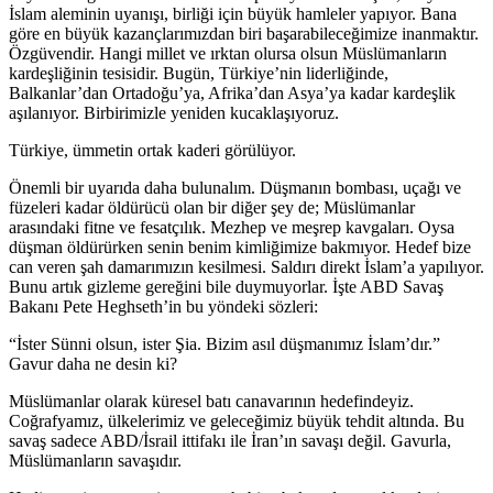
İslam aleminin uyanışı, birliği için büyük hamleler yapıyor. Bana
göre en büyük kazançlarımızdan biri başarabileceğimize inanmaktır.
Özgüvendir. Hangi millet ve ırktan olursa olsun Müslümanların
kardeşliğinin tesisidir. Bugün, Türkiye’nin liderliğinde,
Balkanlar’dan Ortadoğu’ya, Afrika’dan Asya’ya kadar kardeşlik
aşılanıyor. Birbirimizle yeniden kucaklaşıyoruz.
Türkiye, ümmetin ortak kaderi görülüyor.
Önemli bir uyarıda daha bulunalım. Düşmanın bombası, uçağı ve
füzeleri kadar öldürücü olan bir diğer şey de; Müslümanlar
arasındaki fitne ve fesatçılık. Mezhep ve meşrep kavgaları. Oysa
düşman öldürürken senin benim kimliğimize bakmıyor. Hedef bize
can veren şah damarımızın kesilmesi. Saldırı direkt İslam’a yapılıyor.
Bunu artık gizleme gereğini bile duymuyorlar. İşte ABD Savaş
Bakanı Pete Heghseth’in bu yöndeki sözleri:
“İster Sünni olsun, ister Şia. Bizim asıl düşmanımız İslam’dır.”
Gavur daha ne desin ki?
Müslümanlar olarak küresel batı canavarının hedefindeyiz.
Coğrafyamız, ülkelerimiz ve geleceğimiz büyük tehdit altında. Bu
savaş sadece ABD/İsrail ittifakı ile İran’ın savaşı değil. Gavurla,
Müslümanların savaşıdır.