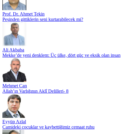
Prof. Dr. Ahmet Tekin
Peşinden gittiklerin seni kurtarabilecek mi?
Ali Akbaba
Mekke’de yeni denklem: Üç ülke, dört güç ve eksik olan insan
Mehmet Can
Allah’ın Varlığının Aklî Delilleri- 8
Eyyüp Azlal
Camideki çocuklar ve kaybettiğimiz cemaat ruhu