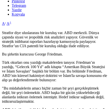
Pinterest
Telegram
Yazdır
Kopyala
-
+
A
A
Stratfor diye uluslararası bir kuruluş var. ABD merkezli. Dünya
çapında siyasi ve jeopolitik risk analizleri yapıyor. Güvenlik ve
stratejik istihbarat raporları hazırlayıp kamuoyuyla paylaşıyor.
Stratfor’un CIA patentli bir kuruluş olduğu ifade ediliyor.
Bu şirketin kurucusu George Friedman.
Türk okurları onu yazdığı makalelerden tanıyor. Friedman’ın
yazdığı, “Gelecek 100 Yıl" adlı kitapta “Amerikan Büyük Stratejisi
ve İslam Savaşları" başlıklı bir bölüm var. Bu bölümde Friedman,
ABD’nin küresel hakimiyet doktrini ve İslam'la savaşa konusunu ele
alıp şu değerlendirmede bulunuyor:
"Bu müdahalelerin amacı hiçbir zaman bir şeyi gerçekleştirmek
değil, bir şeyi önlemektir. ABD başka bir gücün yükselebileceği
alanlarda istikrarı önlemek istemiştir. Hedef istikrar sağlamak değil,
istikrarsızlaştırmaktır.