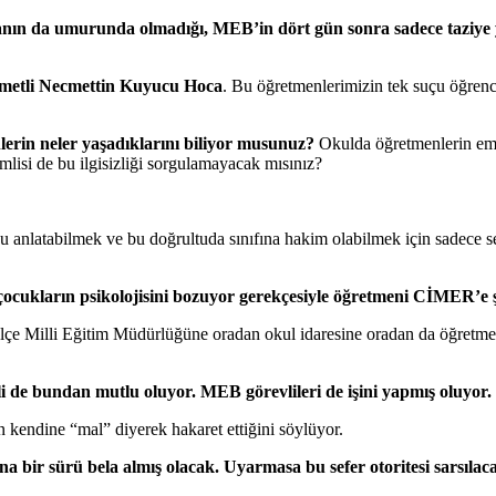
yanın da umurunda olmadığı, MEB’in dört gün sonra sadece taziye 
hmetli Necmettin Kuyucu Hoca
. Bu öğretmenlerimizin tek suçu öğrencil
erin neler yaşadıklarını biliyor musunuz?
Okulda öğretmenlerin emd
mlisi de bu ilgisizliği sorgulamayacak mısınız?
 anlatabilmek ve bu doğrultuda sınıfına hakim olabilmek için sadece se
ve çocukların psikolojisini bozuyor gerekçesiyle öğretmeni CİMER’e 
 İlçe Milli Eğitim Müdürlüğüne oradan okul idaresine oradan da öğretm
li de bundan mutlu oluyor. MEB görevlileri de işini yapmış oluyor.
 kendine “mal” diyerek hakaret ettiğini söylüyor.
ir sürü bela almış olacak. Uyarmasa bu sefer otoritesi sarsılacak 