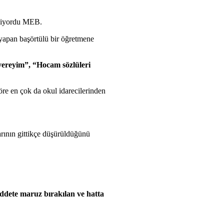
 ediyordu MEB.
yapan başörtülü bir öğretmene
vereyim”, “Hocam sözlüleri
öre en çok da okul idarecilerinden
rının gittikçe düşürüldüğünü
şiddete maruz bırakılan ve hatta