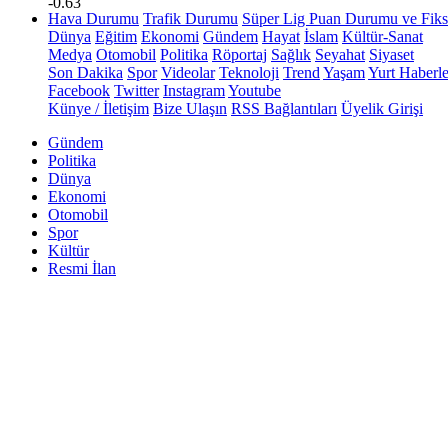
-0.63
Hava Durumu
Trafik Durumu
Süper Lig Puan Durumu ve Fiks
Dünya
Eğitim
Ekonomi
Gündem
Hayat
İslam
Kültür-Sanat
Medya
Otomobil
Politika
Röportaj
Sağlık
Seyahat
Siyaset
Son Dakika
Spor
Videolar
Teknoloji
Trend
Yaşam
Yurt Haberle
Facebook
Twitter
Instagram
Youtube
Künye / İletişim
Bize Ulaşın
RSS Bağlantıları
Üyelik Girişi
Gündem
Politika
Dünya
Ekonomi
Otomobil
Spor
Kültür
Resmi İlan