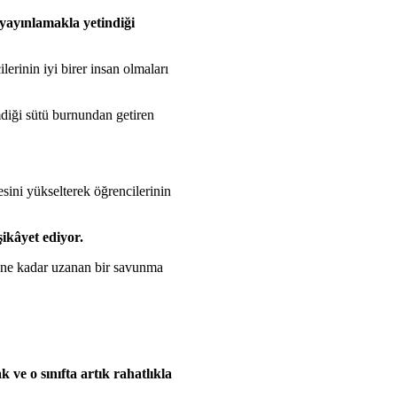
yayınlamakla yetindiği
erinin iyi birer insan olmaları
iği sütü burnundan getiren
sini yükselterek öğrencilerinin
şikâyet ediyor.
ene kadar uzanan bir savunma
ve o sınıfta artık rahatlıkla