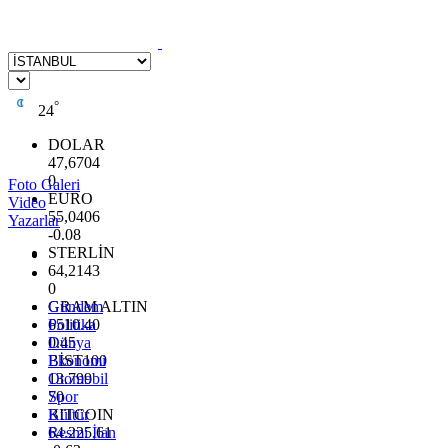
°
24
DOLAR
47,6704
0
Foto Galeri
EURO
Video
55,0406
Yazarlar
-0.08
STERLİN
64,2143
0
GRAM ALTIN
Gündem
6510.40
Politika
0.45
Dünya
BİST100
Ekonomi
13.799
Otomobil
70
Spor
BITCOIN
Kültür
64.225,61
Resmi İlan