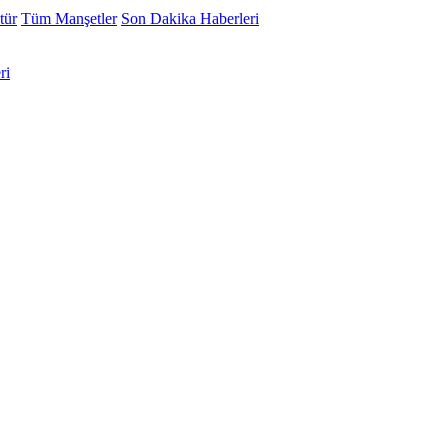
tür
Tüm Manşetler
Son Dakika Haberleri
ri