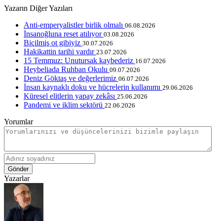
Yazarın Diğer Yazıları
Anti-emperyalistler birlik olmalı
06.08.2026
İnsanoğluna reset atılıyor
03.08.2026
Biçilmiş ot gibiyiz
30.07.2026
Hakikattin tarihi vardır
23.07.2026
15 Temmuz: Unutursak kaybederiz
16.07.2026
Heybeliada Ruhban Okulu
09.07.2026
Deniz Göktaş ve değerlerimiz
06.07.2026
İnsan kaynaklı doku ve hücrelerin kullanımı
29.06.2026
Küresel elitlerin yapay zekâsı
25.06.2026
Pandemi ve iklim sektörü
22.06.2026
Yorumlar
Gönder
Yazarlar