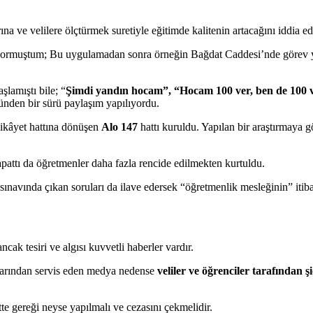
ına ve velilere ölçtürmek suretiyle eğitimde kalitenin artacağını iddia
u sormuştum; Bu uygulamadan sonra örneğin Bağdat Caddesi’nde görev 
lamıştı bile; “
Şimdi yandın hocam”, “Hocam 100 ver, ben de 100 
ünden bir sürü paylaşım yapılıyordu.
şikâyet hattına dönüşen
Alo 147
hattı kuruldu. Yapılan bir araştırmaya g
apattı da öğretmenler daha fazla rencide edilmekten kurtuldu.
navında çıkan soruları da ilave edersek “öğretmenlik mesleğinin” itiba
ancak tesiri ve algısı kuvvetli haberler vardır.
nlarından servis eden medya nedense
veliler ve öğrenciler tarafından 
te gereği neyse yapılmalı ve cezasını çekmelidir.