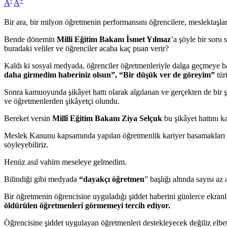
-
+
A
A
Bir ara, bir milyon öğretmenin performansını öğrencilere, meslektaşlar
Bende dönemin
Milli Eğitim Bakanı İsmet Yılmaz
’a şöyle bir sor
buradaki veliler ve öğrenciler acaba kaç puan verir?
Kaldı ki sosyal medyada, öğrenciler öğretmenleriyle dalga geçmeye baş
daha girmedim haberiniz olsun”, “Bir düşük ver de göreyim”
tür
Sonra kamuoyunda şikâyet hattı olarak algılanan ve gerçekten de bir 
ve öğretmenlerden şikâyetçi olundu.
Bereket versin
Millî Eğitim Bakanı Ziya Selçuk
bu şikâyet hattını k
Meslek Kanunu kapsamında yapılan öğretmenlik kariyer basamakları sı
söyleyebiliriz.
Henüz asıl vahim meseleye gelmedim.
Bilindiği gibi medyada
“dayakçı öğretmen
” başlığı altında sayısı az 
Bir öğretmenin öğrencisine uyguladığı şiddet haberini günlerce ekra
öldürülen öğretmenleri görmemeyi tercih ediyor.
Öğrencisine şiddet uygulayan öğretmenleri destekleyecek değiliz elbet