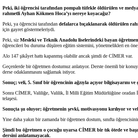
Peki, iki öğrencisi tarafından pompalı tüfekle öldürülen ve med
rahmetli Ayhan Kökmen Hoca’yı nereye koyacağız?
Peki, ya öğrencisi tarafından
defalarca bıçaklanarak öldürülen ra
için gayret göstermeleriydi.
Peki, siz
Mesleki ve Teknik Anadolu liselerindeki bayan öğretmenl
öğrencileri bu duruma düşüren eğitim sistemini, yönetmelikleri en öne
Alo 147 şikâyet hattı kapanmış olabilir ancak şimdi de CİMER var.
Geçenlerde bir öğretmen dostumuz anlatıyor. Derste önemli bir konuyu
derse odaklanmasını sağlamak istiyor.
Sonuç; veli, 5. Sınıf bir öğrencinin ağzıyla açıyor bilgisayarını 
Sonra CİMER, Valiliğe, Valilik, İl Milli Eğitim Müdürlüğüne oradan
telaşesi.
Sonuçta şu oluyor; öğretmenin şevki, motivasyonu kırılıyor ve ve
Yine daha yakın bir zamanda bir öğretmen dostum, sınıfta öğrencisinin
Şimdi bu öğretmen o çocuğu uyarsa CİMER bir tık ötede ve başına b
dersini anlatamayacak
.