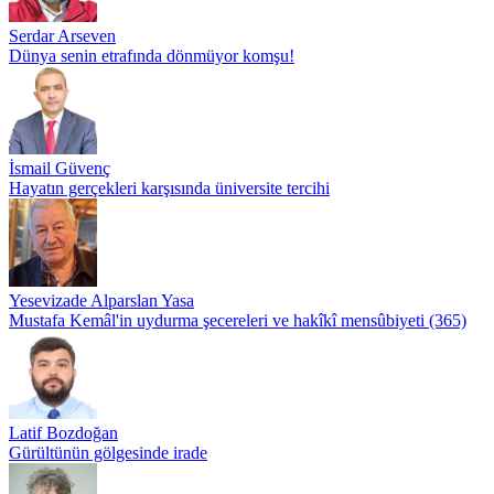
Serdar Arseven
Dünya senin etrafında dönmüyor komşu!
İsmail Güvenç
Hayatın gerçekleri karşısında üniversite tercihi
Yesevizade Alparslan Yasa
Mustafa Kemâl'in uydurma şecereleri ve hakîkî mensûbiyeti (365)
Latif Bozdoğan
Gürültünün gölgesinde irade