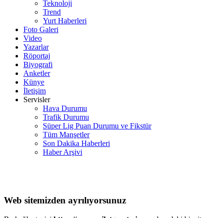
Teknoloji
Trend
Yurt Haberleri
Foto Galeri
Video
Yazarlar
Röportaj
Biyografi
Anketler
Künye
İletişim
Servisler
Hava Durumu
Trafik Durumu
Süper Lig Puan Durumu ve Fikstür
Tüm Manşetler
Son Dakika Haberleri
Haber Arşivi
Web sitemizden ayrılıyorsunuz