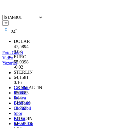
°
24
DOLAR
47,5894
0.08
Foto Galeri
EURO
Video
55,0398
Yazarlar
-0.02
STERLİN
64,1581
0.16
GRAM ALTIN
Gündem
6508.83
Politika
4.44
Dünya
BİST100
Ekonomi
13.703
Otomobil
11
Spor
BITCOIN
Kültür
64.927,78
Resmi İlan