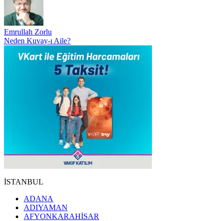
Emrullah Zorlu
Neden Kuvay-ı Aile?
İSTANBUL
ADANA
ADIYAMAN
AFYONKARAHİSAR