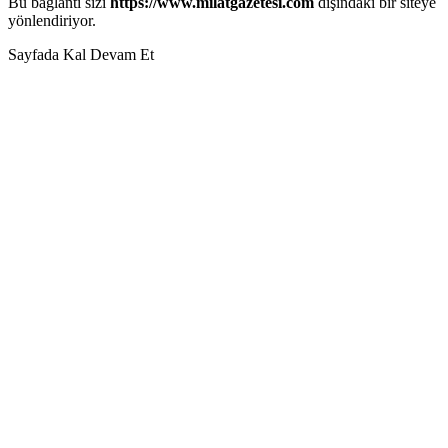
Bu bağlantı sizi
https://www.milatgazetesi.com
dışındaki bir siteye
yönlendiriyor.
Sayfada Kal
Devam Et