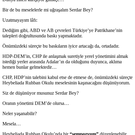
Bir de bu meselelerle mi uğraşalım Serdar Bey?
Uzatmayayım lâfı:
Dediğim gibi, ABD ve AB çevreleri Türkiye’ye Patrikhane’nin
talepleri doğrultusunda baskı yapmaktadır.
Önümüzdeki süreçte bu baskıların iyice artacağı da, ortadadır.
HDP-DEM’in, CHP ile anlaşmak suretiyle yerel yönetimini almak
istediği yerler arasında Adalar’ın da olduğunu duyunca, aklıma
hemen bunlar gelmektedir…
CHP, HDP’nin talebini kabul etse de etmese de, önümüzdeki süreçte
Heybeliada Ruhban Okulu meselesinin kaşınacağını düşünüyorum.
Siz de düşünüyor musunuz Serdar Bey?
Oranın yönetimi DEM’de olursa…
Neler yaşanabilir?
Mesela…
Heybeliada Ruhban Okulu’nda bir
“sempozyum”
düzenlenebilir.