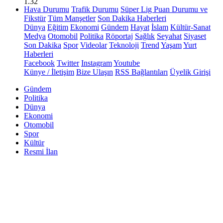
1.32
Hava Durumu
Trafik Durumu
Süper Lig Puan Durumu ve
Fikstür
Tüm Manşetler
Son Dakika Haberleri
Dünya
Eğitim
Ekonomi
Gündem
Hayat
İslam
Kültür-Sanat
Medya
Otomobil
Politika
Röportaj
Sağlık
Seyahat
Siyaset
Son Dakika
Spor
Videolar
Teknoloji
Trend
Yaşam
Yurt
Haberleri
Facebook
Twitter
Instagram
Youtube
Künye / İletişim
Bize Ulaşın
RSS Bağlantıları
Üyelik Girişi
Gündem
Politika
Dünya
Ekonomi
Otomobil
Spor
Kültür
Resmi İlan