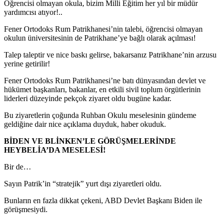
Öğrencisi olmayan okula, bizim Milli Eğitim her yıl bir müdür
yardımcısı atıyor!..
Fener Ortodoks Rum Patrikhanesi’nin talebi, öğrencisi olmayan
okulun üniversitesinin de Patrikhane’ye bağlı olarak açılması!
Talep taleptir ve nice baskı gelirse, bakarsanız Patrikhane’nin arzusu
yerine getirilir!
Fener Ortodoks Rum Patrikhanesi’ne batı dünyasından devlet ve
hükümet başkanları, bakanlar, en etkili sivil toplum örgütlerinin
liderleri düzeyinde pekçok ziyaret oldu bugüne kadar.
Bu ziyaretlerin çoğunda Ruhban Okulu meselesinin gündeme
geldiğine dair nice açıklama duyduk, haber okuduk.
BİDEN VE BLİNKEN’LE GÖRÜŞMELERİNDE
HEYBELİA’DA MESELESİ!
Bir de…
Sayın Patrik’in “stratejik” yurt dışı ziyaretleri oldu.
Bunların en fazla dikkat çekeni, ABD Devlet Başkanı Biden ile
görüşmesiydi.