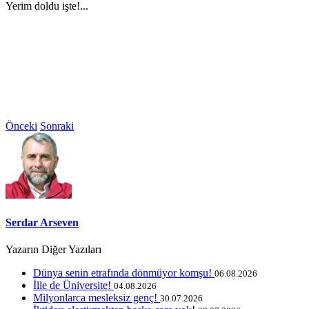
Yerim doldu işte!...
Önceki
Sonraki
Serdar Arseven
Yazarın Diğer Yazıları
Dünya senin etrafında dönmüyor komşu!
06.08.2026
İlle de Üniversite!
04.08.2026
Milyonlarca mesleksiz genç!
30.07.2026