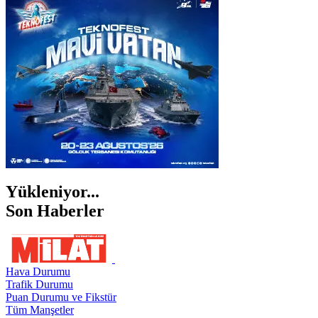
İZMİR
ŞANLIURFA
ŞIRNAK
Yükleniyor...
Son Haberler
Hava Durumu
Trafik Durumu
Puan Durumu ve Fikstür
Tüm Manşetler