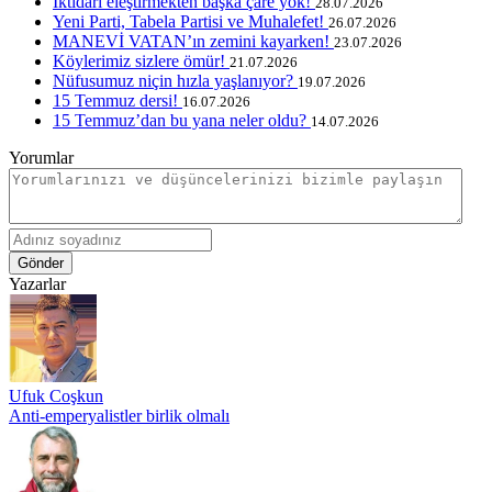
İktidarı eleştirmekten başka çare yok!
28.07.2026
Yeni Parti, Tabela Partisi ve Muhalefet!
26.07.2026
MANEVİ VATAN’ın zemini kayarken!
23.07.2026
Köylerimiz sizlere ömür!
21.07.2026
Nüfusumuz niçin hızla yaşlanıyor?
19.07.2026
15 Temmuz dersi!
16.07.2026
15 Temmuz’dan bu yana neler oldu?
14.07.2026
Yorumlar
Gönder
Yazarlar
Ufuk Coşkun
Anti-emperyalistler birlik olmalı