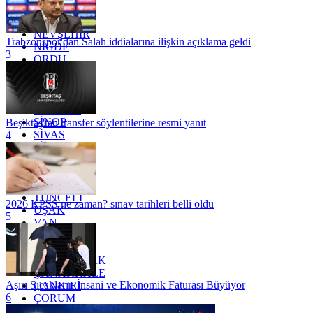
MUĞLA
MUŞ
NEVŞEHİR
Trabzonspor'dan Salah iddialarına ilişkin açıklama geldi
NİĞDE
3
ORDU
OSMANİYE
RİZE
SAKARYA
SAMSUN
SİNOP
Beşiktaş'tan transfer söylentilerine resmi yanıt
SİVAS
4
SİİRT
TEKİRDAĞ
TOKAT
TRABZON
TUNCELİ
2026 KPSS ne zaman? sınav tarihleri belli oldu
UŞAK
5
VAN
YALOVA
YOZGAT
ZONGULDAK
ÇANAKKALE
Aşırı Sıcakların İnsani ve Ekonomik Faturası Büyüyor
ÇANKIRI
6
ÇORUM
İSTANBUL