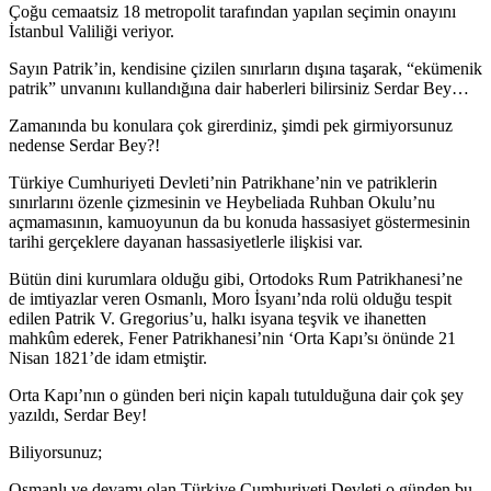
Çoğu cemaatsiz 18 metropolit tarafından yapılan seçimin onayını
İstanbul Valiliği veriyor.
Sayın Patrik’in, kendisine çizilen sınırların dışına taşarak, “ekümenik
patrik” unvanını kullandığına dair haberleri bilirsiniz Serdar Bey…
Zamanında bu konulara çok girerdiniz, şimdi pek girmiyorsunuz
nedense Serdar Bey?!
Türkiye Cumhuriyeti Devleti’nin Patrikhane’nin ve patriklerin
sınırlarını özenle çizmesinin ve Heybeliada Ruhban Okulu’nu
açmamasının, kamuoyunun da bu konuda hassasiyet göstermesinin
tarihi gerçeklere dayanan hassasiyetlerle ilişkisi var.
Bütün dini kurumlara olduğu gibi, Ortodoks Rum Patrikhanesi’ne
de imtiyazlar veren Osmanlı, Moro İsyanı’nda rolü olduğu tespit
edilen Patrik V. Gregorius’u, halkı isyana teşvik ve ihanetten
mahkûm ederek, Fener Patrikhanesi’nin ‘Orta Kapı’sı önünde 21
Nisan 1821’de idam etmiştir.
Orta Kapı’nın o günden beri niçin kapalı tutulduğuna dair çok şey
yazıldı, Serdar Bey!
Biliyorsunuz;
Osmanlı ve devamı olan Türkiye Cumhuriyeti Devleti o günden bu