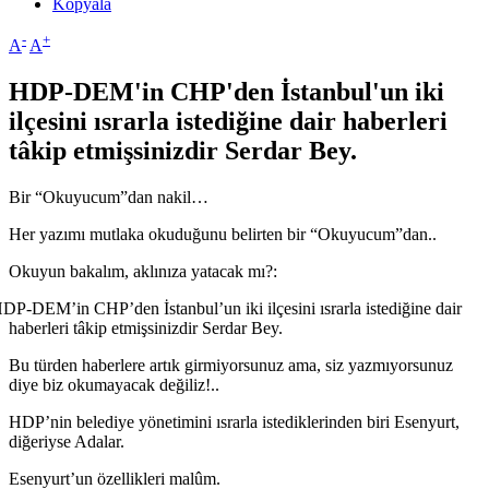
Kopyala
-
+
A
A
HDP-DEM'in CHP'den İstanbul'un iki
ilçesini ısrarla istediğine dair haberleri
tâkip etmişsinizdir Serdar Bey.
Bir “Okuyucum”dan nakil…
Her yazımı mutlaka okuduğunu belirten bir “Okuyucum”dan..
Okuyun bakalım, aklınıza yatacak mı?:
DP-DEM’in CHP’den İstanbul’un iki ilçesini ısrarla istediğine dair
haberleri tâkip etmişsinizdir Serdar Bey.
Bu türden haberlere artık girmiyorsunuz ama, siz yazmıyorsunuz
diye biz okumayacak değiliz!..
HDP’nin belediye yönetimini ısrarla istediklerinden biri Esenyurt,
diğeriyse Adalar.
Esenyurt’un özellikleri malûm.