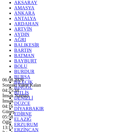
AKSARAY
AMASYA
ANKARA
ANTALYA
ARDAHAN
ARTVİN
AYDIN
AĞRI
BALIKESİR
BARTIN
BATMAN
BAYBURT
BOLU
BURDUR
BURSA
06.08.2026
BİLECİK
Sonraki Vakte Kalan
BİNGÖL
04:25:34
BİTLİS
İmsak Namazı
DENİZLİ
İmsak
DÜZCE
04:16
DİYARBAKIR
Güneş
EDİRNE
05:58
ELAZIĞ
Öğle
ERZURUM
13:15
ERZİNCAN