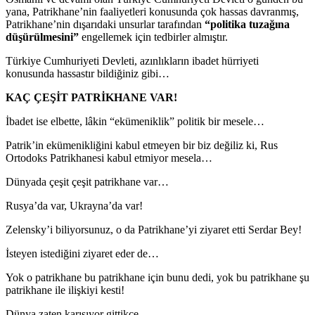
yana, Patrikhane’nin faaliyetleri konusunda çok hassas davranmış,
Patrikhane’nin dışarıdaki unsurlar tarafından
“politika tuzağına
düşürülmesini”
engellemek için tedbirler almıştır.
Türkiye Cumhuriyeti Devleti, azınlıkların ibadet hürriyeti
konusunda hassastır bildiğiniz gibi…
KAÇ ÇEŞİT PATRİKHANE VAR!
İbadet ise elbette, lâkin “ekümeniklik” politik bir mesele…
Patrik’in ekümenikliğini kabul etmeyen bir biz değiliz ki, Rus
Ortodoks Patrikhanesi kabul etmiyor mesela…
Dünyada çeşit çeşit patrikhane var…
Rusya’da var, Ukrayna’da var!
Zelensky’i biliyorsunuz, o da Patrikhane’yi ziyaret etti Serdar Bey!
İsteyen istediğini ziyaret eder de…
Yok o patrikhane bu patrikhane için bunu dedi, yok bu patrikhane şu
patrikhane ile ilişkiyi kesti!
Dünya zaten karışıyor gittikçe…