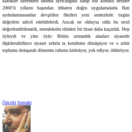
klasikler üzerinden tanıma ayrıcalığına sahip söz konusu nesiller
2000’li yılların başından itibaren doğru uygulamalarla Batı
aydınlanmasından devşirilen fikirleri yeni sentezlerle özgün
değerlere tahvil edebilirlerdi. Ancak ne olduysa oldu bu nesil
değerlendirilemedi, memleketin elinden bir fırsat daha kaçırıldı. Hep
öyleydi ve yine öyle: Bütün uzmanlık alanları siyasetle
ilişkilendirilince siyaset zehrin ta kendisine dönüşüyor ve o zehir
toplumu dolaşarak dönemin ruhunu kirletiyor, yok ediyor, öldürüyor.
Önceki
Sonraki