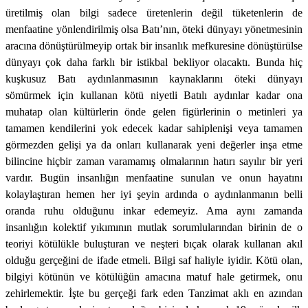
üretilmiş olan bilgi sadece üretenlerin değil tüketenlerin de
menfaatine yönlendirilmiş olsa Batı’nın, öteki dünyayı yönetmesinin
aracına dönüştürülmeyip ortak bir insanlık mefkuresine dönüştürülse
dünyayı çok daha farklı bir istikbal bekliyor olacaktı. Bunda hiç
kuşkusuz Batı aydınlanmasının kaynaklarını öteki dünyayı
sömürmek için kullanan kötü niyetli Batılı aydınlar kadar ona
muhatap olan kültürlerin önde gelen figürlerinin o metinleri ya
tamamen kendilerini yok edecek kadar sahiplenişi veya tamamen
görmezden gelişi ya da onları kullanarak yeni değerler inşa etme
bilincine hiçbir zaman varamamış olmalarının hatırı sayılır bir yeri
vardır. Bugün insanlığın menfaatine sunulan ve onun hayatını
kolaylaştıran hemen her iyi şeyin ardında o aydınlanmanın belli
oranda ruhu olduğunu inkar edemeyiz. Ama aynı zamanda
insanlığın kolektif yıkımının mutlak sorumlularından birinin de o
teoriyi kötülükle buluşturan ve neşteri bıçak olarak kullanan akıl
olduğu gerçeğini de ifade etmeli. Bilgi saf haliyle iyidir. Kötü olan,
bilgiyi kötünün ve kötülüğün amacına matuf hale getirmek, onu
zehirlemektir. İşte bu gerçeği fark eden Tanzimat aklı en azından