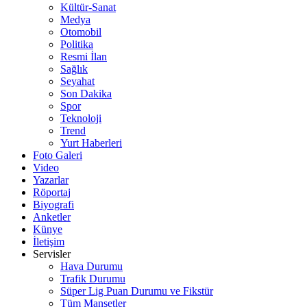
Kültür-Sanat
Medya
Otomobil
Politika
Resmi İlan
Sağlık
Seyahat
Son Dakika
Spor
Teknoloji
Trend
Yurt Haberleri
Foto Galeri
Video
Yazarlar
Röportaj
Biyografi
Anketler
Künye
İletişim
Servisler
Hava Durumu
Trafik Durumu
Süper Lig Puan Durumu ve Fikstür
Tüm Manşetler