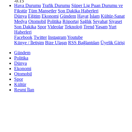
-0.15
Hava Durumu
Trafik Durumu
Süper Lig Puan Durumu ve
Fikstür
Tüm Manşetler
Son Dakika Haberleri
Dünya
Eğitim
Ekonomi
Gündem
Hayat
İslam
Kültür-Sanat
Medya
Otomobil
Politika
Röportaj
Sağlık
Seyahat
Siyaset
Son Dakika
Spor
Videolar
Teknoloji
Trend
Yaşam
Yurt
Haberleri
Facebook
Twitter
Instagram
Youtube
Künye / İletişim
Bize Ulaşın
RSS Bağlantıları
Üyelik Girişi
Gündem
Politika
Dünya
Ekonomi
Otomobil
Spor
Kültür
Resmi İlan