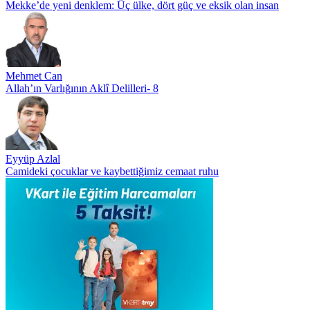
Mekke’de yeni denklem: Üç ülke, dört güç ve eksik olan insan
Mehmet Can
Allah’ın Varlığının Aklî Delilleri- 8
Eyyüp Azlal
Camideki çocuklar ve kaybettiğimiz cemaat ruhu