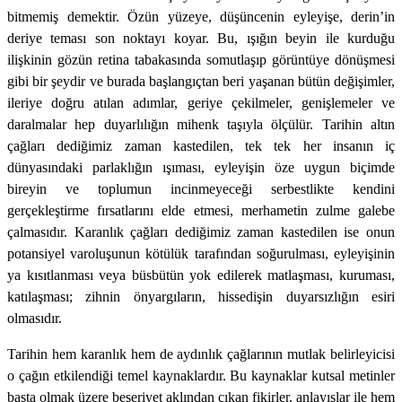
bitmemiş demektir. Özün yüzeye, düşüncenin eyleyişe, derin’in
deriye teması son noktayı koyar. Bu, ışığın beyin ile kurduğu
ilişkinin gözün retina tabakasında somutlaşıp görüntüye dönüşmesi
gibi bir şeydir ve burada başlangıçtan beri yaşanan bütün değişimler,
ileriye doğru atılan adımlar, geriye çekilmeler, genişlemeler ve
daralmalar hep duyarlılığın mihenk taşıyla ölçülür. Tarihin altın
çağları dediğimiz zaman kastedilen, tek tek her insanın iç
dünyasındaki parlaklığın ışıması, eyleyişin öze uygun biçimde
bireyin ve toplumun incinmeyeceği serbestlikte kendini
gerçekleştirme fırsatlarını elde etmesi, merhametin zulme galebe
çalmasıdır. Karanlık çağları dediğimiz zaman kastedilen ise onun
potansiyel varoluşunun kötülük tarafından soğurulması, eyleyişinin
ya kısıtlanması veya büsbütün yok edilerek matlaşması, kuruması,
katılaşması; zihnin önyargıların, hissedişin duyarsızlığın esiri
olmasıdır.
Tarihin hem karanlık hem de aydınlık çağlarının mutlak belirleyicisi
o çağın etkilendiği temel kaynaklardır. Bu kaynaklar kutsal metinler
başta olmak üzere beşeriyet aklından çıkan fikirler, anlayışlar ile hem