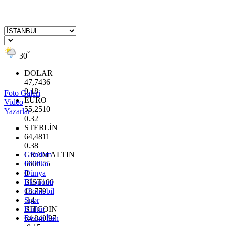
°
30
DOLAR
47,7436
0.18
Foto Galeri
EURO
Video
55,2510
Yazarlar
0.32
STERLİN
64,4811
0.38
GRAM ALTIN
Gündem
6660.55
Politika
0
Dünya
BİST100
Ekonomi
13.779
Otomobil
-14
Spor
BITCOIN
Kültür
64.840,97
Resmi İlan