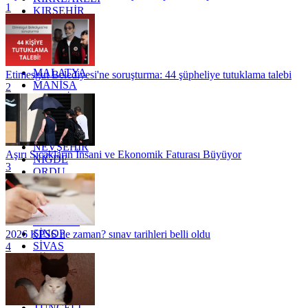
1
KIRŞEHİR
KOCAELİ
KONYA
KÜTAHYA
KİLİS
MALATYA
Etimesgut Belediyesi'ne soruşturma: 44 şüpheliye tutuklama talebi
MANİSA
2
MARDİN
MERSİN
MUĞLA
MUŞ
NEVŞEHİR
Aşırı Sıcakların İnsani ve Ekonomik Faturası Büyüyor
NİĞDE
3
ORDU
OSMANİYE
RİZE
SAKARYA
SAMSUN
SİNOP
2026 KPSS ne zaman? sınav tarihleri belli oldu
SİVAS
4
SİİRT
TEKİRDAĞ
TOKAT
TRABZON
TUNCELİ