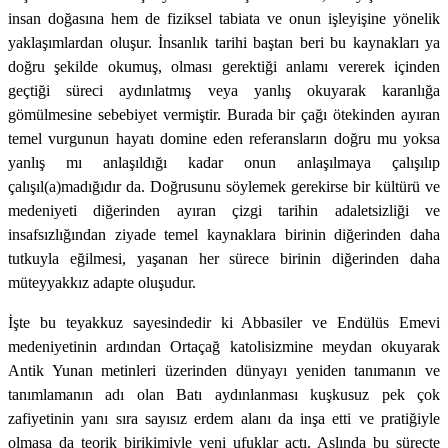
insan doğasına hem de fiziksel tabiata ve onun işleyişine yönelik
yaklaşımlardan oluşur. İnsanlık tarihi baştan beri bu kaynakları ya
doğru şekilde okumuş, olması gerektiği anlamı vererek içinden
geçtiği süreci aydınlatmış veya yanlış okuyarak karanlığa
gömülmesine sebebiyet vermiştir. Burada bir çağı ötekinden ayıran
temel vurgunun hayatı domine eden referansların doğru mu yoksa
yanlış mı anlaşıldığı kadar onun anlaşılmaya çalışılıp
çalışıl(a)madığıdır da. Doğrusunu söylemek gerekirse bir kültürü ve
medeniyeti diğerinden ayıran çizgi tarihin adaletsizliği ve
insafsızlığından ziyade temel kaynaklara birinin diğerinden daha
tutkuyla eğilmesi, yaşanan her sürece birinin diğerinden daha
müteyyakkız adapte oluşudur.
İşte bu teyakkuz sayesindedir ki Abbasiler ve Endülüs Emevi
medeniyetinin ardından Ortaçağ katolisizmine meydan okuyarak
Antik Yunan metinleri üzerinden dünyayı yeniden tanımanın ve
tanımlamanın adı olan Batı aydınlanması kuşkusuz pek çok
zafiyetinin yanı sıra sayısız erdem alanı da inşa etti ve pratiğiyle
olmasa da teorik birikimiyle yeni ufuklar açtı. Aslında bu süreçte