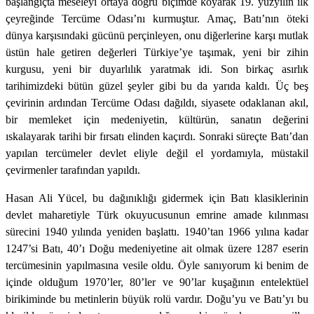
başlangıçta meseleyi ortaya doğru biçimde koyarak 19. yüzyılın ilk
çeyreğinde Tercüme Odası’nı kurmuştur. Amaç, Batı’nın öteki
dünya karşısındaki gücünü perçinleyen, onu diğerlerine karşı mutlak
üstün hale getiren değerleri Türkiye’ye taşımak, yeni bir zihin
kurgusu, yeni bir duyarlılık yaratmak idi. Son birkaç asırlık
tarihimizdeki bütün güzel şeyler gibi bu da yarıda kaldı. Üç beş
çevirinin ardından Tercüme Odası dağıldı, siyasete odaklanan akıl,
bir memleket için medeniyetin, kültürün, sanatın değerini
ıskalayarak tarihi bir fırsatı elinden kaçırdı. Sonraki süreçte Batı’dan
yapılan tercümeler devlet eliyle değil el yordamıyla, müstakil
çevirmenler tarafından yapıldı.
Hasan Ali Yücel, bu dağınıklığı gidermek için Batı klasiklerinin
devlet maharetiyle Türk okuyucusunun emrine amade kılınması
sürecini 1940 yılında yeniden başlattı. 1940’tan 1966 yılına kadar
1247’si Batı, 40’ı Doğu medeniyetine ait olmak üzere 1287 eserin
tercümesinin yapılmasına vesile oldu. Öyle sanıyorum ki benim de
içinde olduğum 1970’ler, 80’ler ve 90’lar kuşağının entelektüel
birikiminde bu metinlerin büyük rolü vardır. Doğu’yu ve Batı’yı bu