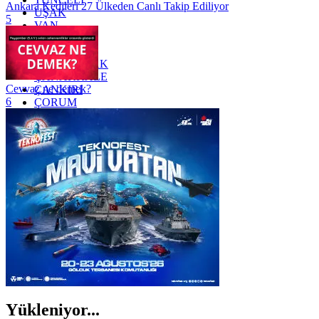
Ankara Kedileri 27 Ülkeden Canlı Takip Ediliyor
UŞAK
5
VAN
YALOVA
YOZGAT
ZONGULDAK
ÇANAKKALE
Cevvaz ne demek?
ÇANKIRI
6
ÇORUM
İSTANBUL
İZMİR
ŞANLIURFA
ŞIRNAK
Yükleniyor...