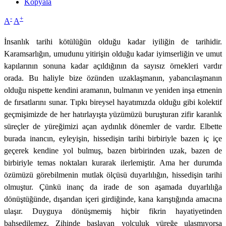
Kopyala
-
+
A
A
İnsanlık tarihi kötülüğün olduğu kadar iyiliğin de tarihidir.
Karamsarlığın, umudunu yitirişin olduğu kadar iyimserliğin ve umut
kapılarının sonuna kadar açıldığının da sayısız örnekleri vardır
orada. Bu haliyle bize özünden uzaklaşmanın, yabancılaşmanın
olduğu nispette kendini aramanın, bulmanın ve yeniden inşa etmenin
de fırsatlarını sunar. Tıpkı bireysel hayatımızda olduğu gibi kolektif
geçmişimizde de her hatırlayışta yüzümüzü buruşturan zifir karanlık
süreçler de yüreğimizi açan aydınlık dönemler de vardır. Elbette
burada inancın, eyleyişin, hissedişin tarihi birbiriyle bazen iç içe
geçerek kendine yol bulmuş, bazen birbirinden uzak, bazen de
birbiriyle temas noktaları kurarak ilerlemiştir. Ama her durumda
özümüzü görebilmenin mutlak ölçüsü duyarlılığın, hissedişin tarihi
olmuştur. Çünkü inanç da irade de son aşamada duyarlılığa
dönüştüğünde, dışarıdan içeri girdiğinde, kana karıştığında amacına
ulaşır. Duyguya dönüşmemiş hiçbir fikrin hayatiyetinden
bahsedilemez. Zihinde başlayan yolculuk yüreğe ulaşmıyorsa